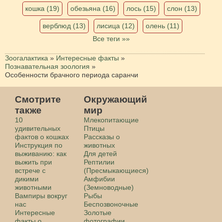
кошка (19)
обезьяна (16)
лось (15)
слон (13)
верблюд (13)
лисица (12)
олень (11)
Все теги »»
Зоогалактика
»
Интересные факты
»
Познавательная зоология
»
Особенности брачного периода саранчи
Смотрите
Окружающий
также
мир
10
Млекопитающие
удивительных
Птицы
фактов о кошках
Рассказы о
Инструкция по
животных
выживанию: как
Для детей
выжить при
Рептилии
встрече с
(Пресмыкающиеся)
дикими
Амфибии
животными
(Земноводные)
Вампиры вокруг
Рыбы
нас
Беспозвоночные
Интересные
Золотые
факты о
фотографии