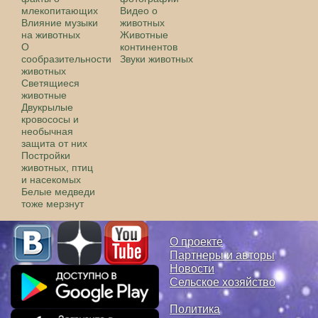
млекопитающих
Видео о
Влияние музыки
животных
на животных
Животные
О
континентов
сообразительности
Звуки животных
животных
Светящиеся
животные
Двукрылые
кровососы и
необычная
защита от них
Постройки
животных, птиц
и насекомых
Белые медведи
тоже мерзнут
О проекте
Партнеры и авторы
Новости
Сельское хозяйство
Политика