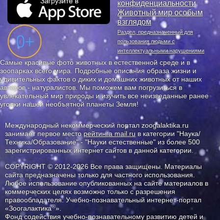
конфиденциальности
Животный мир особым
взглядом
Раздел, предназначенный для
пользования людьми с
интеллектуальными нарушениями
Самые красивые фото животных в естественной среде и в
зоопарках всего мира. Подробные описания образа жизни и
удивительных фактов о диких и домашних животных от наших
авторов - натуралистов. Мы поможем вам погрузиться в
увлекательный мир природы и изучить все неизведанные ранее
уголки нашей необъятной планеты Земля!
Международный некоммерческий портал zoogalaktika.ru
занимает первое место
рейтинга mail.ru
в категории "Наука/
Техника/Образование" - "Науки естественные" из более 500
зарегистрированных интернет сайтов в данной категории.
COPYRIGHT © 2012-2026 Все права защищены. Материалы
сайта предназначены только для частного использования.
Любое использование опубликованных на сайте материалов в
коммерческих целях возможно только с разрешения
правообладателя: Учебно-познавательный интернет-портал
®
«Зоогалактика
».
Фонд содействия учебно-познавательному развитию детей и