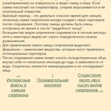
(семяприемник) на поверхность и ведет самку к нему. Если
самка наступает на сперматофор, сперма впрыскивается в ее
генитальный отверстие.
Брачный период – это довольно опасное время для самцов,
поскольку самки скорпионов иногда съедают своих партнеров
после спаривания. Поэтому самцы должны быть очень
осторожны во время и после "свадебного танца".
Большинство видов скорпионов спариваются в теплые месяцы,
хотя у некоторых видов нет строго определенного сезона
размножения.
Для привлечения самок самцы скорпионов выделяют
феромоны – химические вещества, которые могут привлекать
потенциальных партнеров.
После спаривания самка может носить оплодотворенные яйца
внутри себя от нескольких месяцев до года, в зависимости от
вида. Скорпионы являются живородящими и не откладывают
яйца.
←
↑
Существует
Интересные
Познавательная
около двух
факты о
зоология
тысяч видов
самцах
скорпионов →
скорпиона