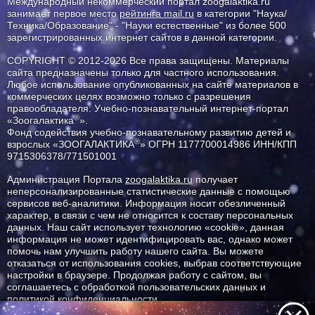
Международный некоммерческий портал zoogalaktika.ru
занимает первое место
рейтинга mail.ru
в категории "Наука/
Техника/Образование" - "Науки естественные" из более 500
зарегистрированных интернет сайтов в данной категории.
COPYRIGHT © 2012-2026 Все права защищены. Материалы
сайта предназначены только для частного использования.
Любое использование опубликованных на сайте материалов в
коммерческих целях возможно только с разрешения
правообладателя: Учебно-познавательный интернет-портал
®
«Зоогалактика
».
Фонд содействия учебно-познавательному развитию детей и
®
взрослых «ЗООГАЛАКТИКА
» ОГРН 1177700014986 ИНН/КПП
9715306378/771501001
Администрация Портала
zoogalaktika.ru
получает
неперсонализированные статистические данные с помощью
сервисов веб-аналитики. Информация носит обезличенный
характер, в связи с чем не относится к составу персональных
данных. Наш сайт использует технологию «cookie», данная
информация не может идентифицировать вас, однако может
помочь нам улучшить работу нашего сайта. Вы можете
отказаться от использования cookies, выбрав соответствующие
настройки в браузере. Продолжая работу с сайтом, вы
соглашаетесь с обработкой пользовательских данных и
политикой конфиденциальности.