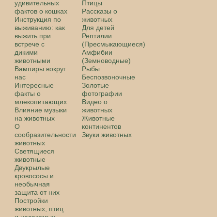
удивительных
Птицы
фактов о кошках
Рассказы о
Инструкция по
животных
выживанию: как
Для детей
выжить при
Рептилии
встрече с
(Пресмыкающиеся)
дикими
Амфибии
животными
(Земноводные)
Вампиры вокруг
Рыбы
нас
Беспозвоночные
Интересные
Золотые
факты о
фотографии
млекопитающих
Видео о
Влияние музыки
животных
на животных
Животные
О
континентов
сообразительности
Звуки животных
животных
Светящиеся
животные
Двукрылые
кровососы и
необычная
защита от них
Постройки
животных, птиц
и насекомых