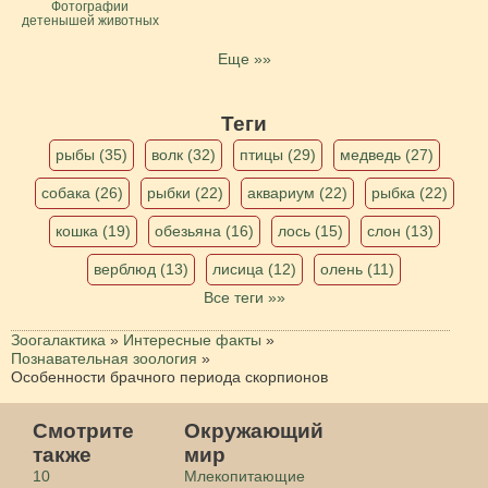
Фотографии
детенышей животных
Еще »»
Теги
рыбы (35)
волк (32)
птицы (29)
медведь (27)
собака (26)
рыбки (22)
аквариум (22)
рыбка (22)
кошка (19)
обезьяна (16)
лось (15)
слон (13)
верблюд (13)
лисица (12)
олень (11)
Все теги »»
Зоогалактика
»
Интересные факты
»
Познавательная зоология
»
Особенности брачного периода скорпионов
Смотрите
Окружающий
также
мир
10
Млекопитающие