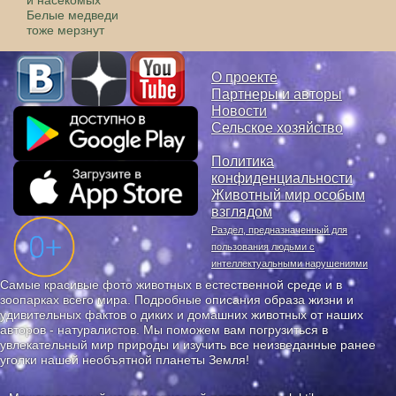
Белые медведи
тоже мерзнут
О проекте
Партнеры и авторы
Новости
Сельское хозяйство
Политика
конфиденциальности
Животный мир особым
взглядом
Раздел, предназначенный для
пользования людьми с
интеллектуальными нарушениями
Самые красивые фото животных в естественной среде и в
зоопарках всего мира. Подробные описания образа жизни и
удивительных фактов о диких и домашних животных от наших
авторов - натуралистов. Мы поможем вам погрузиться в
увлекательный мир природы и изучить все неизведанные ранее
уголки нашей необъятной планеты Земля!