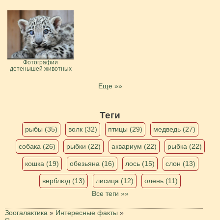
Фотографии
детенышей животных
Еще »»
Теги
рыбы (35)
волк (32)
птицы (29)
медведь (27)
собака (26)
рыбки (22)
аквариум (22)
рыбка (22)
кошка (19)
обезьяна (16)
лось (15)
слон (13)
верблюд (13)
лисица (12)
олень (11)
Все теги »»
Зоогалактика
»
Интересные факты
»