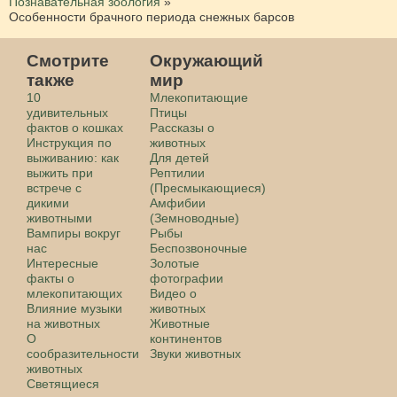
Познавательная зоология
»
Особенности брачного периода снежных барсов
Смотрите
Окружающий
также
мир
10
Млекопитающие
удивительных
Птицы
фактов о кошках
Рассказы о
Инструкция по
животных
выживанию: как
Для детей
выжить при
Рептилии
встрече с
(Пресмыкающиеся)
дикими
Амфибии
животными
(Земноводные)
Вампиры вокруг
Рыбы
нас
Беспозвоночные
Интересные
Золотые
факты о
фотографии
млекопитающих
Видео о
Влияние музыки
животных
на животных
Животные
О
континентов
сообразительности
Звуки животных
животных
Светящиеся