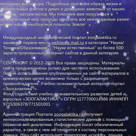
зоопарках всего мира. Подробные описания образа жизни и
удивительных фактов о диких и домашних животных от наших
авторов - натуралистов. Мы поможем вам погрузиться в
увлекательный мир природы и изучить все неизведанные ранее
уголки нашей необъятной планеты Земля!
Международный некоммерческий портал zoogalaktika.ru
занимает первое место
рейтинга mail.ru
в категории "Наука/
Техника/Образование" - "Науки естественные" из более 500
зарегистрированных интернет сайтов в данной категории.
COPYRIGHT © 2012-2026 Все права защищены. Материалы
сайта предназначены только для частного использования.
Любое использование опубликованных на сайте материалов в
коммерческих целях возможно только с разрешения
правообладателя: Учебно-познавательный интернет-портал
®
«Зоогалактика
».
Фонд содействия учебно-познавательному развитию детей и
®
взрослых «ЗООГАЛАКТИКА
» ОГРН 1177700014986 ИНН/КПП
9715306378/771501001
Администрация Портала
zoogalaktika.ru
получает
неперсонализированные статистические данные с помощью
сервисов веб-аналитики. Информация носит обезличенный
характер, в связи с чем не относится к составу персональных
данных. Наш сайт использует технологию «cookie», данная