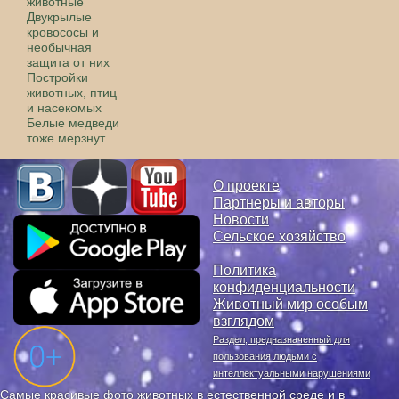
животные
Двукрылые
кровососы и
необычная
защита от них
Постройки
животных, птиц
и насекомых
Белые медведи
тоже мерзнут
О проекте
Партнеры и авторы
Новости
Сельское хозяйство
Политика
конфиденциальности
Животный мир особым
взглядом
Раздел, предназначенный для
пользования людьми с
интеллектуальными нарушениями
Самые красивые фото животных в естественной среде и в