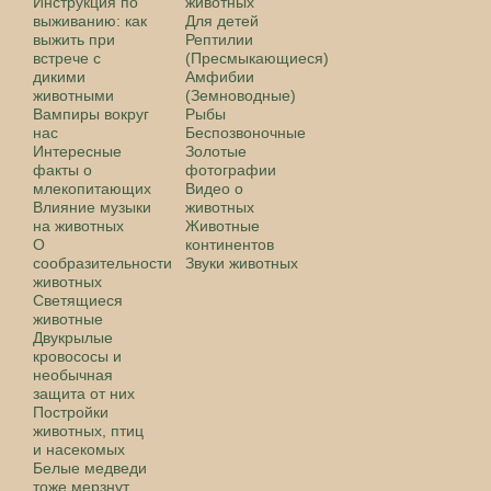
Инструкция по
животных
выживанию: как
Для детей
выжить при
Рептилии
встрече с
(Пресмыкающиеся)
дикими
Амфибии
животными
(Земноводные)
Вампиры вокруг
Рыбы
нас
Беспозвоночные
Интересные
Золотые
факты о
фотографии
млекопитающих
Видео о
Влияние музыки
животных
на животных
Животные
О
континентов
сообразительности
Звуки животных
животных
Светящиеся
животные
Двукрылые
кровососы и
необычная
защита от них
Постройки
животных, птиц
и насекомых
Белые медведи
тоже мерзнут