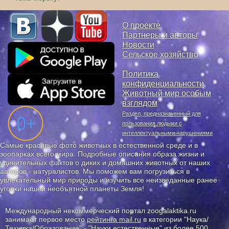
О проекте
Партнеры и авторы
Новости
Сельское хозяйство
Политика
конфиденциальности
Животный мир особым
взглядом
Раздел, предназначенный для
пользования людьми с
интеллектуальными нарушениями
Самые красивые фото животных в естественной среде и в
зоопарках всего мира. Подробные описания образа жизни и
удивительных фактов о диких и домашних животных от наших
авторов - натуралистов. Мы поможем вам погрузиться в
увлекательный мир природы и изучить все неизведанные ранее
уголки нашей необъятной планеты Земля!
Международный некоммерческий портал zoogalaktika.ru
занимает первое место
рейтинга mail.ru
в категории "Наука/
Техника/Образование" - "Науки естественные" из более 500