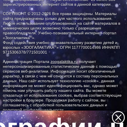
зарегистрированных интернет сайтов в данной категории.
COPYRIGHT © 2012-2026 Все права защищены. Материалы
сайта предназначены только для частного использования.
Любое использование опубликованных на сайте материалов в
коммерческих целях возможно только с разрешения
правообладателя: Учебно-познавательный интернет-портал
®
«Зоогалактика
».
Фонд содействия учебно-познавательному развитию детей и
®
взрослых «ЗООГАЛАКТИКА
» ОГРН 1177700014986 ИНН/КПП
9715306378/771501001
Администрация Портала
zoogalaktika.ru
получает
неперсонализированные статистические данные с помощью
сервисов веб-аналитики. Информация носит обезличенный
характер, в связи с чем не относится к составу персональных
данных. Наш сайт использует технологию «cookie», данная
информация не может идентифицировать вас, однако может
помочь нам улучшить работу нашего сайта. Вы можете
отказаться от использования cookies, выбрав соответствующие
настройки в браузере. Продолжая работу с сайтом, вы
соглашаетесь с обработкой пользовательских данных и
политикой конфиденциальности.