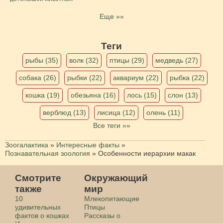
Еще »»
Теги
рыбы (35)
волк (32)
птицы (29)
медведь (27)
собака (26)
рыбки (22)
аквариум (22)
рыбка (22)
кошка (19)
обезьяна (16)
лось (15)
слон (13)
верблюд (13)
лисица (12)
олень (11)
Все теги »»
Зоогалактика
»
Интересные факты
»
Познавательная зоология
»
Особенности иерархии макак
Смотрите
Окружающий
также
мир
10
Млекопитающие
удивительных
Птицы
фактов о кошках
Рассказы о