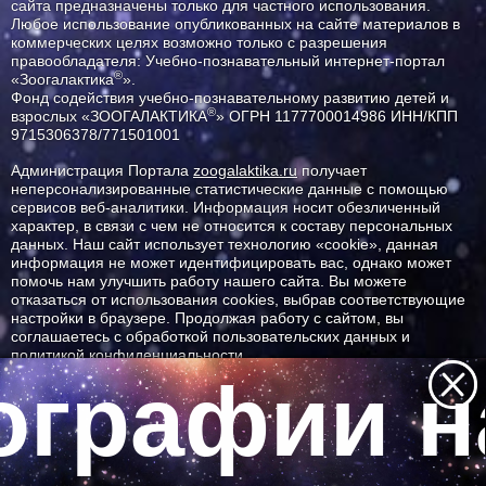
сайта предназначены только для частного использования.
Любое использование опубликованных на сайте материалов в
коммерческих целях возможно только с разрешения
правообладателя: Учебно-познавательный интернет-портал
®
«Зоогалактика
».
Фонд содействия учебно-познавательному развитию детей и
®
взрослых «ЗООГАЛАКТИКА
» ОГРН 1177700014986 ИНН/КПП
9715306378/771501001
Администрация Портала
zoogalaktika.ru
получает
неперсонализированные статистические данные с помощью
сервисов веб-аналитики. Информация носит обезличенный
характер, в связи с чем не относится к составу персональных
данных. Наш сайт использует технологию «cookie», данная
информация не может идентифицировать вас, однако может
помочь нам улучшить работу нашего сайта. Вы можете
отказаться от использования cookies, выбрав соответствующие
настройки в браузере. Продолжая работу с сайтом, вы
соглашаетесь с обработкой пользовательских данных и
политикой конфиденциальности.
графии на
ID ресурса: 11514