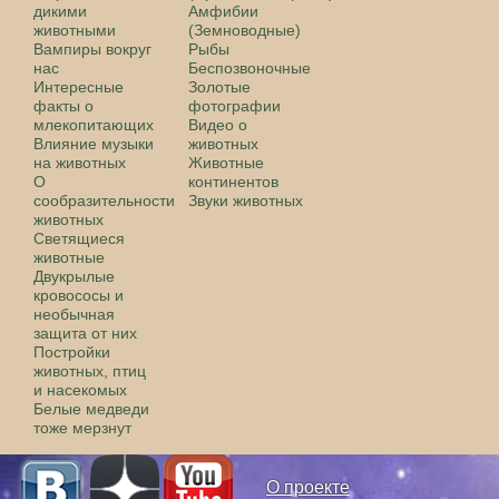
дикими
Амфибии
животными
(Земноводные)
Вампиры вокруг
Рыбы
нас
Беспозвоночные
Интересные
Золотые
факты о
фотографии
млекопитающих
Видео о
Влияние музыки
животных
на животных
Животные
О
континентов
сообразительности
Звуки животных
животных
Светящиеся
животные
Двукрылые
кровососы и
необычная
защита от них
Постройки
животных, птиц
и насекомых
Белые медведи
тоже мерзнут
О проекте