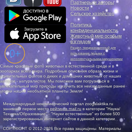
Партнеры и авторы
Новости
Сельское хозяйство
Политика
конфиденциальности
Животный мир особым
взглядом
Раздел, предназначенный для
пользования людьми с
интеллектуальными нарушениями
Самые красивые фото животных в естественной среде и в
зоопарках всего мира. Подробные описания образа жизни и
удивительных фактов о диких и домашних животных от наших
авторов - натуралистов. Мы поможем вам погрузиться в
увлекательный мир природы и изучить все неизведанные ранее
уголки нашей необъятной планеты Земля!
Международный некоммерческий портал zoogalaktika.ru
занимает первое место
рейтинга mail.ru
в категории "Наука/
Техника/Образование" - "Науки естественные" из более 500
зарегистрированных интернет сайтов в данной категории.
COPYRIGHT © 2012-2026 Все права защищены. Материалы