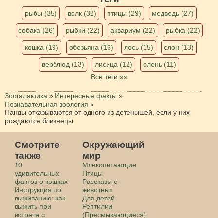
рыбы (35)
волк (32)
птицы (29)
медведь (27)
собака (26)
рыбки (22)
аквариум (22)
рыбка (22)
кошка (19)
обезьяна (16)
лось (15)
слон (13)
верблюд (13)
лисица (12)
олень (11)
Все теги »»
Зоогалактика
»
Интересные факты
»
Познавательная зоология
»
Панды отказываются от одного из детенышей, если у них
рождаются близнецы
Смотрите
Окружающий
также
мир
10
Млекопитающие
удивительных
Птицы
фактов о кошках
Рассказы о
Инструкция по
животных
выживанию: как
Для детей
выжить при
Рептилии
встрече с
(Пресмыкающиеся)