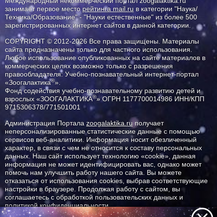
Международный некоммерческий портал zoogalaktika.ru
занимает первое место
рейтинга mail.ru
в категории "Наука/
Техника/Образование" - "Науки естественные" из более 500
зарегистрированных интернет сайтов в данной категории.
COPYRIGHT © 2012-2026 Все права защищены. Материалы
сайта предназначены только для частного использования.
Любое использование опубликованных на сайте материалов в
коммерческих целях возможно только с разрешения
правообладателя: Учебно-познавательный интернет-портал
®
«Зоогалактика
».
Фонд содействия учебно-познавательному развитию детей и
®
взрослых «ЗООГАЛАКТИКА
» ОГРН 1177700014986 ИНН/КПП
9715306378/771501001
Администрация Портала
zoogalaktika.ru
получает
неперсонализированные статистические данные с помощью
сервисов веб-аналитики. Информация носит обезличенный
характер, в связи с чем не относится к составу персональных
данных. Наш сайт использует технологию «cookie», данная
информация не может идентифицировать вас, однако может
помочь нам улучшить работу нашего сайта. Вы можете
отказаться от использования cookies, выбрав соответствующие
настройки в браузере. Продолжая работу с сайтом, вы
соглашаетесь с обработкой пользовательских данных и
политикой конфиденциальности.