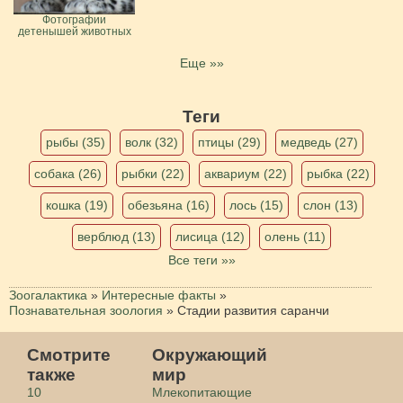
Фотографии
детенышей животных
Еще »»
Теги
рыбы (35)
волк (32)
птицы (29)
медведь (27)
собака (26)
рыбки (22)
аквариум (22)
рыбка (22)
кошка (19)
обезьяна (16)
лось (15)
слон (13)
верблюд (13)
лисица (12)
олень (11)
Все теги »»
Зоогалактика
»
Интересные факты
»
Познавательная зоология
»
Стадии развития саранчи
Смотрите
Окружающий
также
мир
10
Млекопитающие