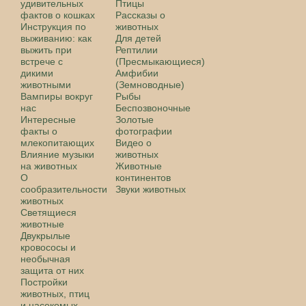
удивительных
Птицы
фактов о кошках
Рассказы о
Инструкция по
животных
выживанию: как
Для детей
выжить при
Рептилии
встрече с
(Пресмыкающиеся)
дикими
Амфибии
животными
(Земноводные)
Вампиры вокруг
Рыбы
нас
Беспозвоночные
Интересные
Золотые
факты о
фотографии
млекопитающих
Видео о
Влияние музыки
животных
на животных
Животные
О
континентов
сообразительности
Звуки животных
животных
Светящиеся
животные
Двукрылые
кровососы и
необычная
защита от них
Постройки
животных, птиц
и насекомых