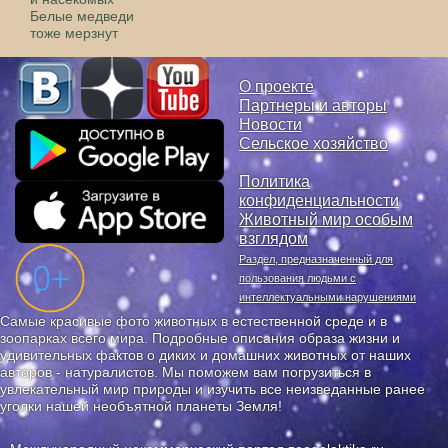
Белые медведи
тоже мерзнут
О проекте
Партнеры и авторы
Новости
Сельское хозяйство
Политика
конфиденциальности
Животный мир особым
взглядом
Раздел, предназначенный для
пользования людьми с
интеллектуальными нарушениями
Самые красивые фото животных в естественной среде и в
зоопарках всего мира. Подробные описания образа жизни и
удивительных фактов о диких и домашних животных от наших
авторов - натуралистов. Мы поможем вам погрузиться в
увлекательный мир природы и изучить все неизведанные ранее
уголки нашей необъятной планеты Земля!