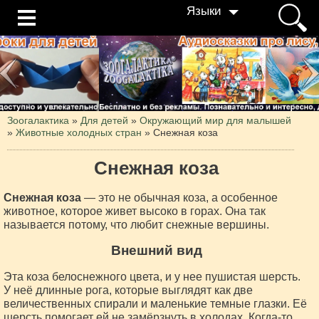
Языки
Зоогалактика
»
Для детей
»
Окружающий мир для малышей
»
Животные холодных стран
»
Снежная коза
Снежная коза
Снежная коза
— это не обычная коза, а особенное
животное, которое живет высоко в горах. Она так
называется потому, что любит снежные вершины.
Внешний вид
Эта коза белоснежного цвета, и у нее пушистая шерсть.
У неё длинные рога, которые выглядят как две
величественных спирали и маленькие темные глазки. Её
шерсть помогает ей не замёрзнуть в холодах. Когда-то