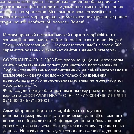
зоопарках всего мира. Подробные описания образа жизни и
удивительных фактов о диких и домашних животных от наших
авторов - натуралистов. Мы поможем вам погрузиться в
увлекательный мир природы и изучить все неизведанные ранее
уголки нашей необъятной планеты Земля!
Международный некоммерческий портал zoogalaktika.ru
занимает первое место
рейтинга mail.ru
в категории "Наука/
Техника/Образование" - "Науки естественные" из более 500
зарегистрированных интернет сайтов в данной категории.
COPYRIGHT © 2012-2026 Все права защищены. Материалы
сайта предназначены только для частного использования.
Любое использование опубликованных на сайте материалов в
коммерческих целях возможно только с разрешения
правообладателя: Учебно-познавательный интернет-портал
®
«Зоогалактика
».
Фонд содействия учебно-познавательному развитию детей и
®
взрослых «ЗООГАЛАКТИКА
» ОГРН 1177700014986 ИНН/КПП
9715306378/771501001
Администрация Портала
zoogalaktika.ru
получает
неперсонализированные статистические данные с помощью
сервисов веб-аналитики. Информация носит обезличенный
характер, в связи с чем не относится к составу персональных
данных. Наш сайт использует технологию «cookie», данная