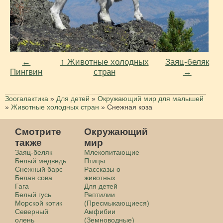
←
↑ Животные холодных
Заяц-беляк
Пингвин
стран
→
Зоогалактика
»
Для детей
»
Окружающий мир для малышей
»
Животные холодных стран
»
Снежная коза
Смотрите
Окружающий
также
мир
Заяц-беляк
Млекопитающие
Белый медведь
Птицы
Снежный барс
Рассказы о
Белая сова
животных
Гага
Для детей
Белый гусь
Рептилии
Морской котик
(Пресмыкающиеся)
Северный
Амфибии
олень
(Земноводные)