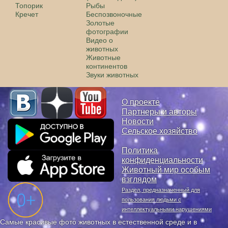
Топорик
Рыбы
Кречет
Беспозвоночные
Золотые
фотографии
Видео о
животных
Животные
континентов
Звуки животных
О проекте
Партнеры и авторы
Новости
Сельское хозяйство
Политика
конфиденциальности
Животный мир особым
взглядом
Раздел, предназначенный для
пользования людьми с
интеллектуальными нарушениями
Самые красивые фото животных в естественной среде и в