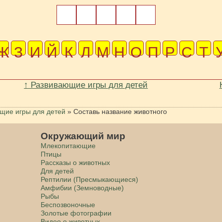
Ж
З
И
Й
К
Л
М
Н
О
П
Р
С
Т
↑ Развивающие игры для детей
щие игры для детей
»
Составь название животного
Окружающий мир
Млекопитающие
Птицы
Рассказы о животных
Для детей
Рептилии (Пресмыкающиеся)
Амфибии (Земноводные)
Рыбы
Беспозвоночные
Золотые фотографии
Видео о животных