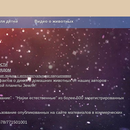
ля детей
Видео о животных
Сельское хозяйство
сти
лядом
ания людьми с интеллектуальными нарушениями
актов о диких и домашних животных от наших авторов -
ной планеты Земля!
ание" - "Науки естественные" из более 500 зарегистрированных
зование опубликованных на сайте материалов в коммерческих
378/771501001