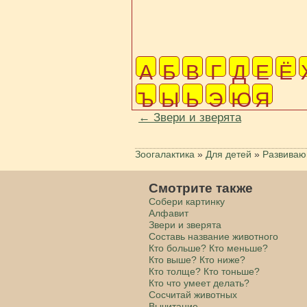
A
Б
В
Г
Д
Е
Ё
Ъ
Ы
Ь
Э
Ю
Я
← Звери и зверята
Зоогалактика
»
Для детей
»
Развиваю
Смотрите также
Cобери картинку
Алфавит
Звери и зверята
Составь название животного
Кто больше? Кто меньше?
Кто выше? Кто ниже?
Кто толще? Кто тоньше?
Кто что умеет делать?
Сосчитай животных
Вычитание