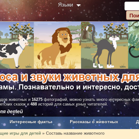
Языки
дов животных и
16275
фотографий, можно узнать много интересных фа
етских сказок и
488
историй для самых юных читателей.
ля детей
Интересные факты
Рассказы о животных
Д
з рекламы
О проекте
щие игры для детей
»
Составь название животного