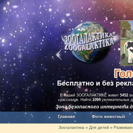
В нашей ЗООГАЛАКТИКЕ живет
5452
ви
рассказов. Найти
1094
увлекательных д
Зона безопасного интернета д
Главная
Фото животных
Наши приложения. Бесплатно и бе
Зоогалактика
»
Для детей
»
Развиваю