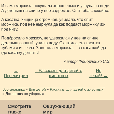
И сама моржиха покушала хорошенько и уснула на воде.
А детеныш на спине у нее задремал. Спят оба спокойно.
А касатка, хищница огромная, увидала, что спит
моржиха, под нее нырнула да как поддаст моржиху из-
под низу.
Подбросило моржиху, не удержался у нее на спине
детеныш сонный, упал в воду. Схватила его касатка
зубами и исчезла. Завопила моржиха, – за касаткой, да
где касатку догнать!
Автор: Федорченко С.З.
←
↑ Рассказы для детей о
Не
Перехитрил
животных
зевай! →
Зоогалактика
»
Для детей
»
Рассказы для детей о животных
»
Детеныша не уберегла
Смотрите
Окружающий
также
мир