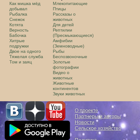
Как мишка мёд
Млекопитающие
добывал
Птицы
Рыбалка
Рассказы о
Снежок
животных
Котята
Для детей
Верность
Рептилии
Бабочка
(Пресмыкающиеся)
Хитрые
Амфибии
подружки
(Земноводные)
Двое на одного
Рыбы
Тяжелая служба
Беспозвоночные
Том и заяц
Золотые
фотографии
Видео о
животных
Животные
континентов
Звуки животных
О проекте
Партнеры и авторы
Новости
Сельское хозяйство