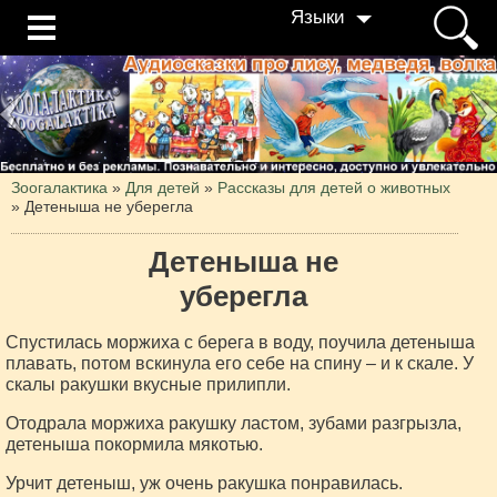
Языки
Зоогалактика
»
Для детей
»
Рассказы для детей о животных
»
Детеныша не уберегла
Детеныша не
уберегла
Спустилась моржиха с берега в воду, поучила детеныша
плавать, потом вскинула его себе на спину – и к скале. У
скалы ракушки вкусные прилипли.
Отодрала моржиха ракушку ластом, зубами разгрызла,
детеныша покормила мякотью.
Урчит детеныш, уж очень ракушка понравилась.