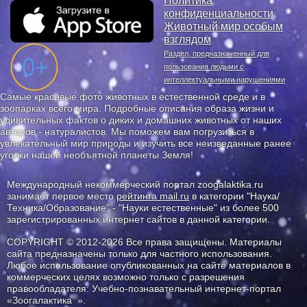
Политика
конфиденциальности
Животный мир особым
взглядом
Раздел, предназначенный для
пользования людьми с
интеллектуальными нарушениями
Самые красивые фото животных в естественной среде и в
зоопарках всего мира. Подробные описания образа жизни и
удивительных фактов о диких и домашних животных от наших
авторов - натуралистов. Мы поможем вам погрузиться в
увлекательный мир природы и изучить все неизведанные ранее
уголки нашей необъятной планеты Земля!
Международный некоммерческий портал zoogalaktika.ru
занимает первое место
рейтинга mail.ru
в категории "Наука/
Техника/Образование" - "Науки естественные" из более 500
зарегистрированных интернет сайтов в данной категории.
COPYRIGHT © 2012-2026 Все права защищены. Материалы
сайта предназначены только для частного использования.
Любое использование опубликованных на сайте материалов в
коммерческих целях возможно только с разрешения
правообладателя: Учебно-познавательный интернет-портал
®
«Зоогалактика
».