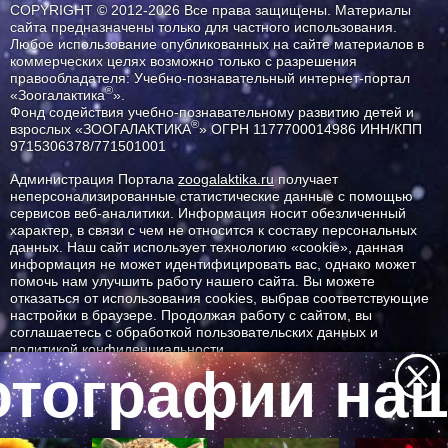
COPYRIGHT © 2012-2026 Все права защищены. Материалы
сайта предназначены только для частного использования.
Любое использование опубликованных на сайте материалов в
коммерческих целях возможно только с разрешения
правообладателя: Учебно-познавательный интернет-портал
®
«Зоогалактика
».
Фонд содействия учебно-познавательному развитию детей и
®
взрослых «ЗООГАЛАКТИКА
» ОГРН 1177700014986 ИНН/КПП
9715306378/771501001
Администрация Портала
zoogalaktika.ru
получает
неперсонализированные статистические данные с помощью
сервисов веб-аналитики. Информация носит обезличенный
характер, в связи с чем не относится к составу персональных
данных. Наш сайт использует технологию «cookie», данная
информация не может идентифицировать вас, однако может
помочь нам улучшить работу нашего сайта. Вы можете
отказаться от использования cookies, выбрав соответствующие
настройки в браузере. Продолжая работу с сайтом, вы
соглашаетесь с обработкой пользовательских данных и
политикой конфиденциальности.
тографии наш
ID ресурса: 5175