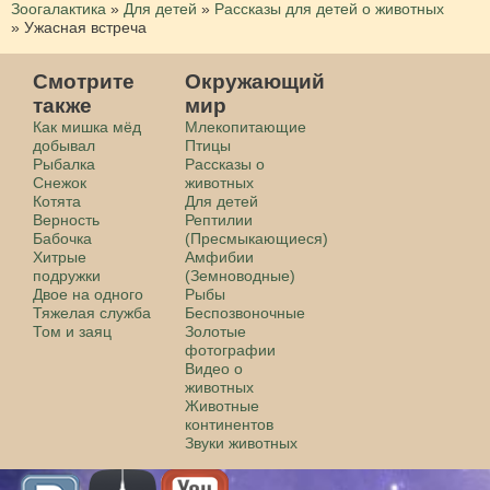
Зоогалактика
»
Для детей
»
Рассказы для детей о животных
»
Ужасная встреча
Смотрите
Окружающий
также
мир
Как мишка мёд
Млекопитающие
добывал
Птицы
Рыбалка
Рассказы о
Снежок
животных
Котята
Для детей
Верность
Рептилии
Бабочка
(Пресмыкающиеся)
Хитрые
Амфибии
подружки
(Земноводные)
Двое на одного
Рыбы
Тяжелая служба
Беспозвоночные
Том и заяц
Золотые
фотографии
Видео о
животных
Животные
континентов
Звуки животных