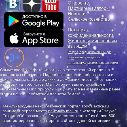
О проекте
Партнеры и авторы
Новости
Сельское хозяйство
Политика
конфиденциальности
Животный мир особым
взглядом
Раздел, предназначенный для
пользования людьми с
интеллектуальными нарушениями
Самые красивые фото животных в естественной среде и в
зоопарках всего мира. Подробные описания образа жизни и
удивительных фактов о диких и домашних животных от наших
авторов - натуралистов. Мы поможем вам погрузиться в
увлекательный мир природы и изучить все неизведанные ранее
уголки нашей необъятной планеты Земля!
Международный некоммерческий портал zoogalaktika.ru
занимает первое место
рейтинга mail.ru
в категории "Наука/
Техника/Образование" - "Науки естественные" из более 500
зарегистрированных интернет сайтов в данной категории.