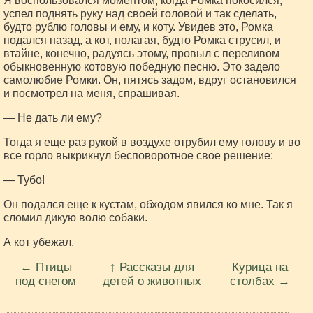
Я воспользовался моментом, когда Ромка покосился,
успел поднять руку над своей головой и так сделать,
будто рублю головы и ему, и коту. Увидев это, Ромка
подался назад, а кот, полагая, будто Ромка струсил, и
втайне, конечно, радуясь этому, провыл с переливом
обыкновенную котовую победную песню. Это задело
самолюбие Ромки. Он, пятясь задом, вдруг остановился
и посмотрел на меня, спрашивая.
— Не дать ли ему?
Тогда я еще раз рукой в воздухе отрубил ему голову и во
все горло выкрикнул бесповоротное свое решение:
— Тубо!
Он подался еще к кустам, обходом явился ко мне. Так я
сломил дикую волю собаки.
А кот убежал.
← Птицы
↑ Рассказы для
Курица на
под снегом
детей о животных
столбах →