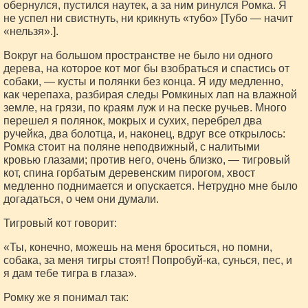
обернулся, пустился наутек, а за ним ринулся Ромка. Я
не успел ни свистнуть, ни крикнуть «тубо» [Тубо — начит
«нельзя».].
Вокруг на большом пространстве не было ни одного
дерева, на которое кот мог бы взобраться и спастись от
собаки, — кусты и полянки без конца. Я иду медленно,
как черепаха, разбирая следы Ромкиных лап на влажной
земле, на грязи, по краям луж и на песке ручьев. Много
перешел я полянок, мокрых и сухих, перебрел два
ручейка, два болотца, и, наконец, вдруг все открылось:
Ромка стоит на поляне неподвижный, с налитыми
кровью глазами; против него, очень близко, — тигровый
кот, спина горбатым деревенским пирогом, хвост
медленно поднимается и опускается. Нетрудно мне было
догадаться, о чем они думали.
Тигровый кот говорит:
«Ты, конечно, можешь на меня броситься, но помни,
собака, за меня тигры стоят! Попробуй-ка, сунься, пес, и
я дам тебе тигра в глаза».
Ромку же я понимал так: