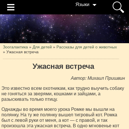
Языки
Зоогалактика
»
Для детей
»
Рассказы для детей о животных
»
Ужасная встреча
Ужасная встреча
Автор: Михаил Пришвин
Это известно всем охотникам, как трудно выучить собаку
не гоняться за зверями, кошками и зайцами, а
разыскивать только птицу.
Однажды во время моего урока Ромке мы вышли на
полянку. На ту же полянку вышел тигровый кот. Ромка
был с левой руки от меня, а кот — с правой, и так
произошла эта ужасная встреча. В одно мгновенье кот