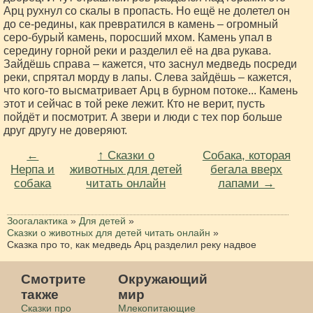
Арц рухнул со скалы в пропасть. Но ещё не долетел он
до се-редины, как превратился в камень – огромный
серо-бурый камень, поросший мхом. Камень упал в
середину горной реки и разделил её на два рукава.
Зайдёшь справа – кажется, что заснул медведь посреди
реки, спрятал морду в лапы. Слева зайдёшь – кажется,
что кого-то высматривает Арц в бурном потоке... Камень
этот и сейчас в той реке лежит. Кто не верит, пусть
пойдёт и посмотрит. А звери и люди с тех пор больше
друг другу не доверяют.
←
↑ Сказки о
Собака, которая
Нерпа и
животных для детей
бегала вверх
собака
читать онлайн
лапами →
Зоогалактика
»
Для детей
»
Сказки о животных для детей читать онлайн
»
Сказка про то, как медведь Арц разделил реку надвое
Смотрите
Окружающий
также
мир
Сказки про
Млекопитающие