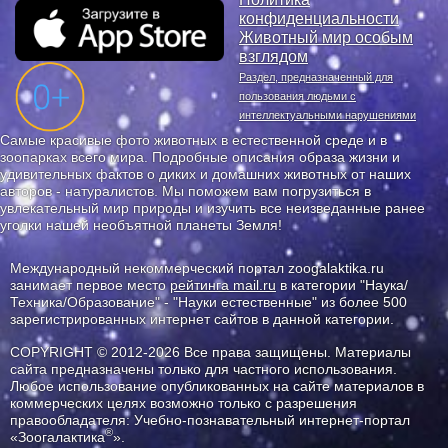
конфиденциальности
Животный мир особым
взглядом
Раздел, предназначенный для
пользования людьми с
интеллектуальными нарушениями
Самые красивые фото животных в естественной среде и в
зоопарках всего мира. Подробные описания образа жизни и
удивительных фактов о диких и домашних животных от наших
авторов - натуралистов. Мы поможем вам погрузиться в
увлекательный мир природы и изучить все неизведанные ранее
уголки нашей необъятной планеты Земля!
Международный некоммерческий портал zoogalaktika.ru
занимает первое место
рейтинга mail.ru
в категории "Наука/
Техника/Образование" - "Науки естественные" из более 500
зарегистрированных интернет сайтов в данной категории.
COPYRIGHT © 2012-2026 Все права защищены. Материалы
сайта предназначены только для частного использования.
Любое использование опубликованных на сайте материалов в
коммерческих целях возможно только с разрешения
правообладателя: Учебно-познавательный интернет-портал
®
«Зоогалактика
».