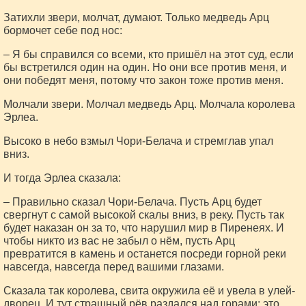
Затихли звери, молчат, думают. Только медведь Арц
бормочет себе под нос:
– Я бы справился со всеми, кто пришёл на этот суд, если
бы встретился один на один. Но они все против меня, и
они победят меня, потому что закон тоже против меня.
Молчали звери. Молчал медведь Арц. Молчала королева
Эрлеа.
Высоко в небо взмыл Чори-Белача и стремглав упал
вниз.
И тогда Эрлеа сказала:
– Правильно сказал Чори-Белача. Пусть Арц будет
свергнут с самой высокой скалы вниз, в реку. Пусть так
будет наказан он за то, что нарушил мир в Пиренеях. И
чтобы никто из вас не забыл о нём, пусть Арц
превратится в камень и останется посреди горной реки
навсегда, навсегда перед вашими глазами.
Сказала так королева, свита окружила её и увела в улей-
дворец. И тут страшный рёв раздался над горами: это