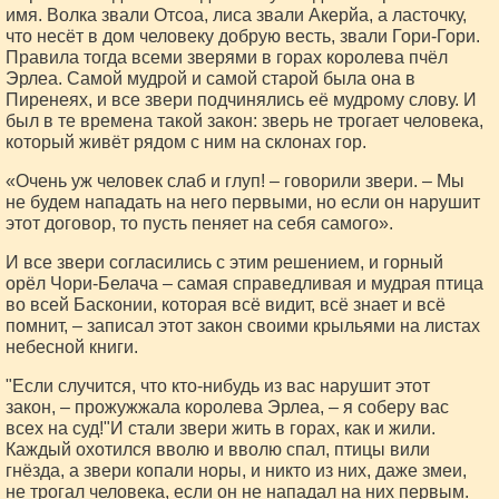
имя. Волка звали Отсоа, лиса звали Акерйа, а ласточку,
что несёт в дом человеку добрую весть, звали Гори-Гори.
Правила тогда всеми зверями в горах королева пчёл
Эрлеа. Самой мудрой и самой старой была она в
Пиренеях, и все звери подчинялись её мудрому слову. И
был в те времена такой закон: зверь не трогает человека,
который живёт рядом с ним на склонах гор.
«Очень уж человек слаб и глуп! – говорили звери. – Мы
не будем нападать на него первыми, но если он нарушит
этот договор, то пусть пеняет на себя самого».
И все звери согласились с этим решением, и горный
орёл Чори-Белача – самая справедливая и мудрая птица
во всей Басконии, которая всё видит, всё знает и всё
помнит, – записал этот закон своими крыльями на листах
небесной книги.
"Если случится, что кто-нибудь из вас нарушит этот
закон, – прожужжала королева Эрлеа, – я соберу вас
всех на суд!"И стали звери жить в горах, как и жили.
Каждый охотился вволю и вволю спал, птицы вили
гнёзда, а звери копали норы, и никто из них, даже змеи,
не трогал человека, если он не нападал на них первым.