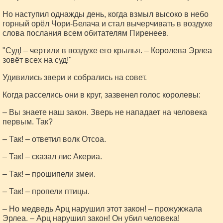
Но наступил однажды день, когда взмыл высоко в небо
горный орёл Чори-Белача и стал вычерчивать в воздухе
слова послания всем обитателям Пиренеев.
"Суд! – чертили в воздухе его крылья. – Королева Эрлеа
зовёт всех на суд!"
Удивились звери и собрались на совет.
Когда расселись они в круг, зазвенел голос королевы:
– Вы знаете наш закон. Зверь не нападает на человека
первым. Так?
– Так! – ответил волк Отсоа.
– Так! – сказал лис Акериа.
– Так! – прошипели змеи.
– Так! – пропели птицы.
– Но медведь Арц нарушил этот закон! – прожужжала
Эрлеа. – Арц нарушил закон! Он убил человека!