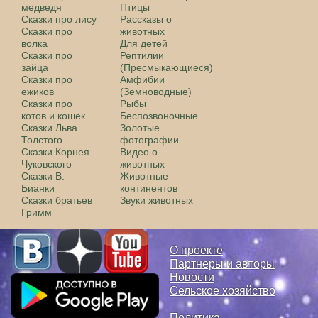
медведя
Птицы
Сказки про лису
Рассказы о
Сказки про
животных
волка
Для детей
Сказки про
Рептилии
зайца
(Пресмыкающиеся)
Сказки про
Амфибии
ежиков
(Земноводные)
Сказки про
Рыбы
котов и кошек
Беспозвоночные
Сказки Льва
Золотые
Толстого
фотографии
Сказки Корнея
Видео о
Чуковского
животных
Сказки В.
Животные
Бианки
континентов
Сказки братьев
Звуки животных
Гримм
О проекте
Партнеры и авторы
Новости
Сельское хозяйство
Политика