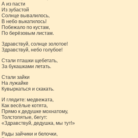
А из пасти
Из зубастой
Солнце вывалилось,
В небо выкатилось!
Побежало по кустам,
По берёзовым листам.
Здравствуй, солнце золотое!
Здравствуй, небо голубое!
Стали пташки щебетать,
За букашками летать.
Стали зайки
На лужайке
Кувыркаться и скакать.
И глядите: медвежата,
Как весёлые котята,
Прямо к дедушке мохнатому,
Толстопятые, бегут:
«Здравствуй, дедушка, мы тут!»
Рады зайчики и белочки,