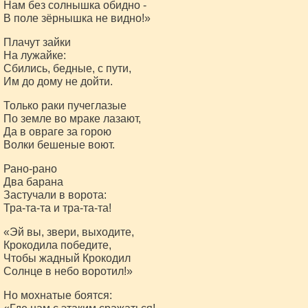
Нам без солнышка обидно -
В поле зёрнышка не видно!»
Плачут зайки
На лужайке:
Сбились, бедные, с пути,
Им до дому не дойти.
Только раки пучеглазые
По земле во мраке лазают,
Да в овраге за горою
Волки бешеные воют.
Рано-рано
Два барана
Застучали в ворота:
Тра-та-та и тра-та-та!
«Эй вы, звери, выходите,
Крокодила победите,
Чтобы жадный Крокодил
Солнце в небо воротил!»
Но мохнатые боятся: