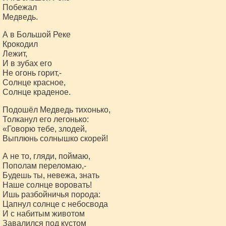
Побежал
Медведь.
А в Большой Реке
Крокодил
Лежит,
И в зубах его
Не огонь горит,-
Солнце красное,
Солнце краденое.
Подошёл Медведь тихонько,
Толканул его легонько:
«Говорю тебе, злодей,
Выплюнь солнышко скорей!
А не то, гляди, поймаю,
Пополам переломаю,-
Будешь ты, невежа, знать
Наше солнце воровать!
Ишь разбойничья порода:
Цапнул солнце с небосвода
И с набитым животом
Завалился под кустом