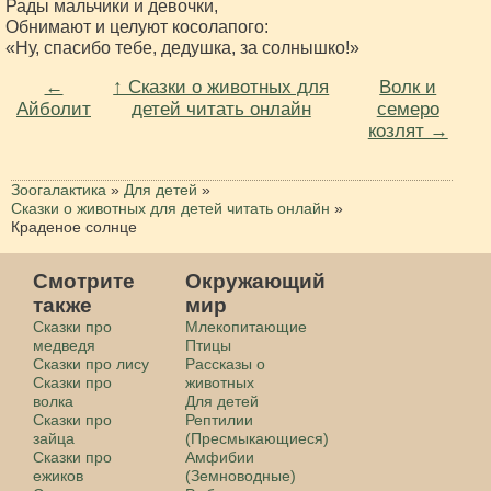
Рады мальчики и девочки,
Обнимают и целуют косолапого:
«Ну, спасибо тебе, дедушка, за солнышко!»
←
↑ Сказки о животных для
Волк и
Айболит
детей читать онлайн
семеро
козлят →
Зоогалактика
»
Для детей
»
Сказки о животных для детей читать онлайн
»
Краденое солнце
Смотрите
Окружающий
также
мир
Сказки про
Млекопитающие
медведя
Птицы
Сказки про лису
Рассказы о
Сказки про
животных
волка
Для детей
Сказки про
Рептилии
зайца
(Пресмыкающиеся)
Сказки про
Амфибии
ежиков
(Земноводные)