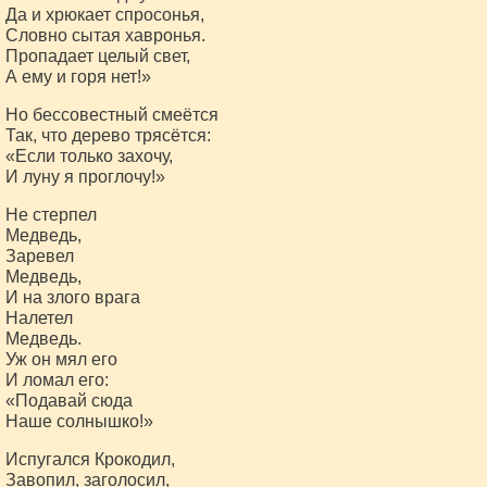
Да и хрюкает спросонья,
Словно сытая хавронья.
Пропадает целый свет,
А ему и горя нет!»
Но бессовестный смеётся
Так, что дерево трясётся:
«Если только захочу,
И луну я проглочу!»
Не стерпел
Медведь,
Заревел
Медведь,
И на злого врага
Налетел
Медведь.
Уж он мял его
И ломал его:
«Подавай сюда
Наше солнышко!»
Испугался Крокодил,
Завопил, заголосил,