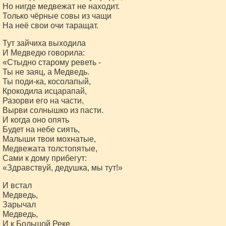
Но нигде медвежат не находит.
Только чёрные совы из чащи
На неё свои очи таращат.
Тут зайчиха выходила
И Медведю говорила:
«Стыдно старому реветь -
Ты не заяц, а Медведь.
Ты поди-ка, косолапый,
Крокодила исцарапай,
Разорви его на части,
Вырви солнышко из пасти.
И когда оно опять
Будет на небе сиять,
Малыши твои мохнатые,
Медвежата толстопятые,
Сами к дому прибегут:
«Здравствуй, дедушка, мы тут!»
И встал
Медведь,
Зарычал
Медведь,
И к Большой Реке