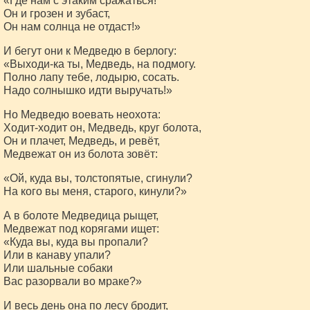
«Где нам с этаким сражаться!
Он и грозен и зубаст,
Он нам солнца не отдаст!»
И бегут они к Медведю в берлогу:
«Выходи-ка ты, Медведь, на подмогу.
Полно лапу тебе, лодырю, сосать.
Надо солнышко идти выручать!»
Но Медведю воевать неохота:
Ходит-ходит он, Медведь, круг болота,
Он и плачет, Медведь, и ревёт,
Медвежат он из болота зовёт:
«Ой, куда вы, толстопятые, сгинули?
На кого вы меня, старого, кинули?»
А в болоте Медведица рыщет,
Медвежат под корягами ищет:
«Куда вы, куда вы пропали?
Или в канаву упали?
Или шальные собаки
Вас разорвали во мраке?»
И весь день она по лесу бродит,