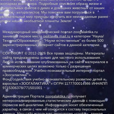
зоопарках всего мира. Подробные описания образа жизни и
удивительных фактов о диких и домашних животных от наших
авторов - натуралистов. Мы поможем вам погрузиться в
увлекательный мир природы и изучить все неизведанные ранее
уголки нашей необъятной планеты Земля!
Международный некоммерческий портал zoogalaktika.ru
занимает первое место
рейтинга mail.ru
в категории "Наука/
Техника/Образование" - "Науки естественные" из более 500
зарегистрированных интернет сайтов в данной категории.
COPYRIGHT © 2012-2026 Все права защищены. Материалы
сайта предназначены только для частного использования.
Любое использование опубликованных на сайте материалов в
коммерческих целях возможно только с разрешения
правообладателя: Учебно-познавательный интернет-портал
®
«Зоогалактика
».
Фонд содействия учебно-познавательному развитию детей и
®
взрослых «ЗООГАЛАКТИКА
» ОГРН 1177700014986 ИНН/КПП
9715306378/771501001
Администрация Портала
zoogalaktika.ru
получает
неперсонализированные статистические данные с помощью
сервисов веб-аналитики. Информация носит обезличенный
характер, в связи с чем не относится к составу персональных
данных. Наш сайт использует технологию «cookie», данная