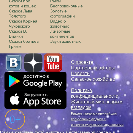
Сказки про
Рыбы
котов и кошек
Беспозвоночные
Сказки Льва
Золотые
Толстого
фотографии
Сказки Корнея
Видео о
Чуковского
животных
Сказки В.
Животные
Бианки
континентов
Сказки братьев
Звуки животных
Гримм
О проекте
Партнеры и авторы
Новости
Сельское хозяйство
Политика
конфиденциальности
Животный мир особым
взглядом
Раздел, предназначенный для
пользования людьми с
интеллектуальными нарушениями
Самые красивые фото животных в естественной среде и в