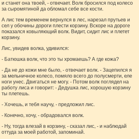
и станет она твоей, - отвечает. Волк бросился под колесо
за сыромятиной да обломал себе все кости.
А лис тем временем вернулся в лес, нарезал прутьев и
сел у обочины дороги плести корзину. Вскоре на дороге
показался ковыляющий волк. Видит, сидит лис и плетет
корзину.
Лис, увидев волка, удивился:
- Батюшка волк, что это ты хромаешь? А где кожа?
- Да не до кожи мне было, - отвечает волк. - Зацепился я
за мельничное колесо, помяло всего до полусмерти, еле
ноги унес. Двигаться не могу. - Потом волк поглядел на
работу лиса и говорит: - Дедушка лис, хорошую корзину
ты плетешь.
- Хочешь, и тебя научу, - предложил лис.
- Конечно, хочу, - обрадовался волк.
- Ну, тогда влезай в корзину, - сказал лис, - и наблюдай
оттуда за моей работой, запоминай.