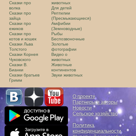
Сказки про
животных
волка
Для детей
Сказки про
Рептилии
зайца
(Пресмыкающиеся)
Сказки про
Амфибии
ежиков
(Земноводные)
Сказки про
Рыбы
котов и кошек
Беспозвоночные
Сказки Льва
Золотые
Толстого
фотографии
Сказки Корнея
Видео о
Чуковского
животных
Сказки В.
Животные
Бианки
континентов
Сказки братьев
Звуки животных
Гримм
О проекте
Партнеры и авторы
Новости
Сельское хозяйство
Политика
конфиденциальности