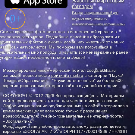
Животный мир особым
взглядом
Раздел, предназначенный для
пользования людьми с
интеллектуальными нарушениями
Самые красивые фото животных в естественной среде и в
зоопарках всего мира. Подробные описания образа жизни и
удивительных фактов о диких и домашних животных от наших
авторов - натуралистов. Мы поможем вам погрузиться в
увлекательный мир природы и изучить все неизведанные ранее
уголки нашей необъятной планеты Земля!
Международный некоммерческий портал zoogalaktika.ru
занимает первое место
рейтинга mail.ru
в категории "Наука/
Техника/Образование" - "Науки естественные" из более 500
зарегистрированных интернет сайтов в данной категории.
COPYRIGHT © 2012-2026 Все права защищены. Материалы
сайта предназначены только для частного использования.
Любое использование опубликованных на сайте материалов в
коммерческих целях возможно только с разрешения
правообладателя: Учебно-познавательный интернет-портал
®
«Зоогалактика
».
Фонд содействия учебно-познавательному развитию детей и
®
взрослых «ЗООГАЛАКТИКА
» ОГРН 1177700014986 ИНН/КПП