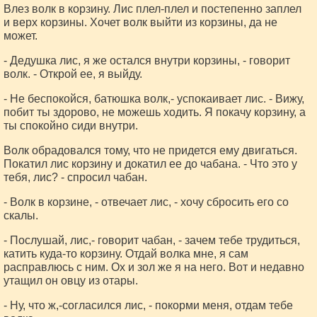
Влез волк в корзину. Лис плел-плел и постепенно заплел
и верх корзины. Хочет волк выйти из корзины, да не
может.
- Дедушка лис, я же остался внутри корзины, - говорит
волк. - Открой ее, я выйду.
- Не беспокойся, батюшка волк,- успокаивает лис. - Вижу,
побит ты здорово, не можешь ходить. Я покачу корзину, а
ты спокойно сиди внутри.
Волк обрадовался тому, что не придется ему двигаться.
Покатил лис корзину и докатил ее до чабана. - Что это у
тебя, лис? - спросил чабан.
- Волк в корзине, - отвечает лис, - хочу сбросить его со
скалы.
- Послушай, лис,- говорит чабан, - зачем тебе трудиться,
катить куда-то корзину. Отдай волка мне, я сам
расправлюсь с ним. Ох и зол же я на него. Вот и недавно
утащил он овцу из отары.
- Ну, что ж,-согласился лис, - покорми меня, отдам тебе