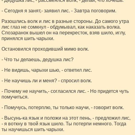
- Дедушка лис, - рассмеялся волк, - делай, что хочешь.
- Сегодня я занят,- заявил лис. - Завтра поговорим.
Разошлись волк и лис в разные стороны. До самого утра
лис глаз не сомкнул - обдумывал, как наказать волка.
Спозаранок вышел он на перекресток, взяв шило, иглу,
принялся шить чарыхи.
Остановился проходивший мимо волк.
- Что ты делаешь, дедушка лис?
- Не видишь, чарыхи шью, - ответил лис.
- Не научишь ли и меня? - спросил волк.
- Почему не научить,- согласился лис. - Но придется чуть
помучиться.
- Помучусь, потерплю, ты только научи, - говорит волк.
- Высунь-ка язык и положи на этот пень, - предложил лис,
- я воткну в твой язык шило. Ты потерпи немного. Тогда
ты научишься шить чарыхи.