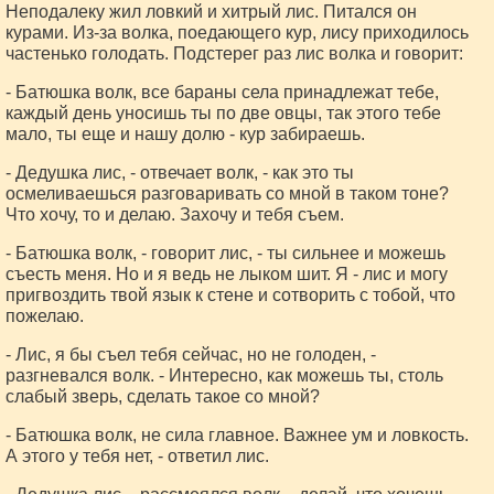
Неподалеку жил ловкий и хитрый лис. Питался он
курами. Из-за волка, поедающего кур, лису приходилось
частенько голодать. Подстерег раз лис волка и говорит:
- Батюшка волк, все бараны села принадлежат тебе,
каждый день уносишь ты по две овцы, так этого тебе
мало, ты еще и нашу долю - кур забираешь.
- Дедушка лис, - отвечает волк, - как это ты
осмеливаешься разговаривать со мной в таком тоне?
Что хочу, то и делаю. Захочу и тебя съем.
- Батюшка волк, - говорит лис, - ты сильнее и можешь
съесть меня. Но и я ведь не лыком шит. Я - лис и могу
пригвоздить твой язык к стене и сотворить с тобой, что
пожелаю.
- Лис, я бы съел тебя сейчас, но не голоден, -
разгневался волк. - Интересно, как можешь ты, столь
слабый зверь, сделать такое со мной?
- Батюшка волк, не сила главное. Важнее ум и ловкость.
А этого у тебя нет, - ответил лис.