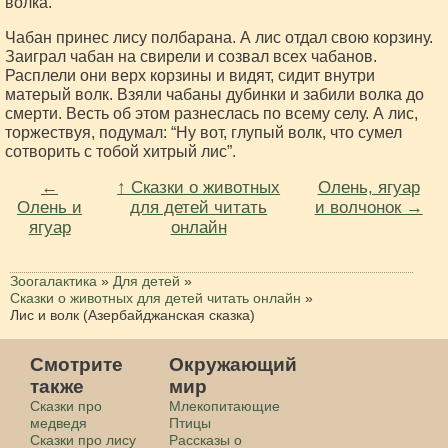
волка.
Чабан принес лису полбарана. А лис отдал свою корзину.
Заиграл чабан на свирели и созвал всех чабанов.
Расплели они верх корзины и видят, сидит внутри
матерый волк. Взяли чабаны дубинки и забили волка до
смерти. Весть об этом разнеслась по всему селу. А лис,
торжествуя, подумал: “Ну вот, глупый волк, что сумел
сотворить с тобой хитрый лис”.
←
↑ Сказки о животных
Олень, ягуар
Олень и
для детей читать
и волчонок →
ягуар
онлайн
Зоогалактика
»
Для детей
»
Сказки о животных для детей читать онлайн
»
Лис и волк (Азербайджанская сказка)
Смотрите
Окружающий
также
мир
Сказки про
Млекопитающие
медведя
Птицы
Сказки про лису
Рассказы о