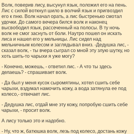
Волк, поверив лису, высунул язык, положил его на пень.
Лис с силой воткнул шило в волчий язык и пригвоздил
его к пню. Волк начал орать, а лис быстренько смотал
удочки. До самого вечера бился волк и наконец
высвободил язык, рассеченный на полосы. В ту ночь
волк не смог заснуть от боли. Наутро пошел он искать
лиса и нашел его у мельницы. Лис сидел над
мельничным колесом и заглядывал вниз. -Дедушка лис, -
сказал волк, - ты вчера сыграл со мной эту злую шутку, но
хоть шить-то чарыхи я уже могу?
- Конечно, можешь, - ответил лис. - А что ты здесь
делаешь? - спрашивает волк.
- Да был у меня кусок сыромятины, хотел сшить себе
чарыхи, вздумал намочить кожу, а вода затянула ее под
колесо,- отвечает лис.
- Дедушка лис, отдай мне эту кожу, попробую сшить себе
чарыхи, - просит волк.
А лису только это и надобно.
- Ну, что ж, батюшка волк, лезь под колесо, достань кожу