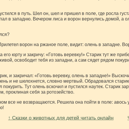
устился в путь. Шел он, шел и пришел в поле, где росла гус
опал в западню. Вечером лиса и ворон вернулись домой, а о
лся?
рилетел ворон на ржаное поле, видит: олень в западне. Вор
а его юрту и закричу: «Готовь веревку!» Старик тут же прибе
живой, освободит тебя из западни, а сам сядет рядом покури
рик, и закричал: «Готовь веревку, олень в западне!» Выскоч
лень и не шелохнется, словно мертвый. Обрадовался стари
ел покурить. Тут олень вскочил и пустился наутек. Старик з
м, проклиная себя за ротозейство.
оном все не возвращаются. Решила она пойти в поле: авось
ю!
↑ Сказки о животных для детей читать онлайн