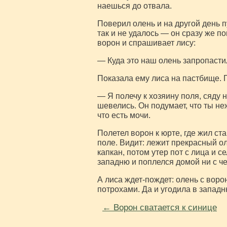
наешься до отвала.
Поверил олень и на другой день п
так и не удалось — он сразу же п
ворон и спрашивает лису:
— Куда это наш олень запропасти
Показала ему лиса на пастбище. П
— Я полечу к хозяину поля, сяду н
шевелись. Он подумает, что ты не
что есть мочи.
Полетел ворон к юрте, где жил ста
поле. Видит: лежит прекрасный о
капкан, потом утер пот с лица и с
западню и поплелся домой ни с че
А лиса ждет-пождет: олень с вор
потрохами. Да и угодила в западн
← Ворон сватается к синице