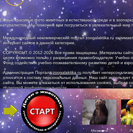
Самые красивые фото животных в естественной среде и в зоопарка
натуралистов. Мы поможем вам погрузиться в увлекательный мир 
Международный некоммерческий портал zoogalaktika.ru занимае
интернет сайтов в данной категории.
COPYRIGHT © 2012-2026 Все права защищены. Материалы сайта 
целях возможно только с разрешения правообладателя: Учебно-
Фонд содействия учебно-познавательному развитию детей и вз
Администрация Портала
zoogalaktika.ru
получает неперсонализир
относится к составу персональных данных. Наш сайт использует
сайта. Вы можете отказаться от использования cookies, выбрав 
политикой конфиденциальности.
ID ресурса: 9312
Медведи
О