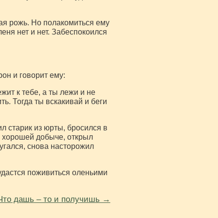
тая рожь. Но полакомиться ему
леня нет и нет. Забеспокоился
он и говорит ему:
жит к тебе, а ты лежи и не
ть. Тогда ты вскакивай и беги
ил старик из юрты, бросился в
к хорошей добыче, открыл
аругался, снова насторожил
 удастся поживиться оленьими
Что дашь – то и получишь →