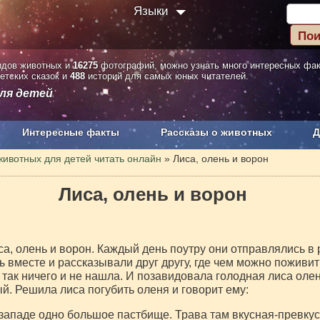
Языки
дов животных и
16275
фотографий, можно узнать много интересных фа
етских сказок и
488
историй для самых юных читателей.
ля детей
Интересные факты
Рассказы о животных
Д
з рекламы
О проекте
животных для детей читать онлайн
»
Лиса, олень и ворон
Лиса, олень и ворон
а, олень и ворон. Каждый день поутру они отправлялись в
ь вместе и рассказывали друг другу, где чем можно поживи
 так ничего и не нашла. И позавидовала голодная лиса оле
й. Решила лиса погубить оленя и говорит ему:
западе одно большое пастбище. Трава там вкусная-превкусн