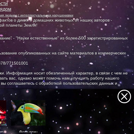
сти
лядом
ания людьми с интеллектуальными нарушениями
актов о диких и домашних животных от наших авторов -
ной планеты Земля!
ание" - "Науки естественные" из более 500 зарегистрированных
зование опубликованных на сайте материалов в коммерческих
378/771501001
и. Информация носит обезличенный характер, в связи с чем не
ать вас, однако может помочь нам улучшить работу нашего
, вы соглашаетесь с обработкой пользовательских данных и
ир
Фото птиц