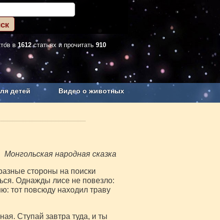
ктов в
1612
статьях и прочитать
910
ля детей
Видео о животных
Сельское хозяйство
Монгольская народная сказка
 разные стороны на поиски
ться. Однажды лисе не повезло:
ню: тот повсюду находил траву
ая. Ступай завтра туда, и ты