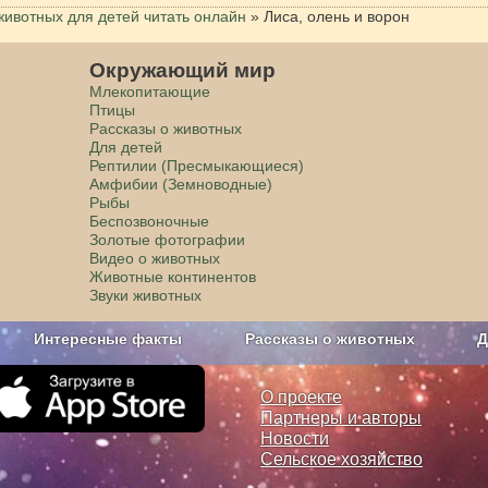
животных для детей читать онлайн
»
Лиса, олень и ворон
Окружающий мир
Млекопитающие
Птицы
Рассказы о животных
Для детей
Рептилии (Пресмыкающиеся)
Амфибии (Земноводные)
Рыбы
Беспозвоночные
Золотые фотографии
Видео о животных
Животные континентов
Звуки животных
Интересные факты
Рассказы о животных
Д
з рекламы
О проекте
О проекте
Партнеры и авторы
Новости
Сельское хозяйство