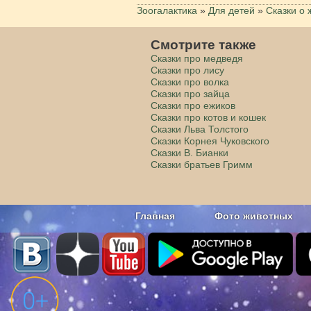
Зоогалактика
»
Для детей
»
Сказки о 
Смотрите также
Сказки про медведя
Сказки про лису
Сказки про волка
Сказки про зайца
Сказки про ежиков
Сказки про котов и кошек
Сказки Льва Толстого
Сказки Корнея Чуковского
Сказки В. Бианки
Сказки братьев Гримм
Главная
Фото животных
Наши приложения. Бесплатно и бе