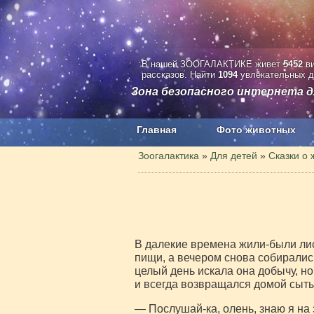
В нашей ЗООГАЛАКТИКЕ живет
5452
ви
рассказов. Найти
1094
увлекательных д
Зона безопасного интернета д
Главная
Фото животных
Наши приложения. Бесплатно и бе
Зоогалактика
»
Для детей
»
Сказки о 
В далекие времена жили-были лис
пищи, а вечером снова собиралис
целый день искала она добычу, но
и всегда возвращался домой сыты
— Послушай-ка, олень, знаю я на 