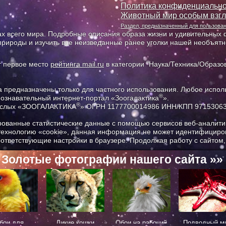
Политика конфиденциально
Животный мир особым взг
Раздел, предназначенный для пользов
х всего мира. Подробные описания образа жизни и удивительных ф
природы и изучить все неизведанные ранее уголки нашей необъят
т первое место
рейтинга mail.ru
в категории "Наука/Техника/Образов
предназначены только для частного использования. Любое исполь
®
познавательный интернет-портал «Зоогалактика
».
®
рослых «ЗООГАЛАКТИКА
» ОГРН 1177700014986 ИНН/КПП 9715306
ованные статистические данные с помощью сервисов веб-аналитик
 технологию «cookie», данная информация не может идентифициров
соответствующие настройки в браузере. Продолжая работу с сайтом
Золотые фотографии нашего сайта »»
Все самое интересное
бои для
Дикие кошки
Обои на рабочий
Подводный м