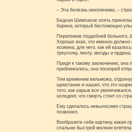
– Эта болезнь неизлечима, – стро
Бедная Шимпанзе опять принялась
барина, который беспомощно улы
Переложив поудобней больного, Ш
Хорошо зная, что именно должно 
хозяина, для чего, как ей казало
треуголку, ленту, звезды и ордена.
Придя к такому заключению, она п
приближалось, она поскорей отпр
Тем временем вельможа, отдохну
щекотание и нашел, что это назре
того, как нарыв все увеличивался
холодеет, что смерть стоит со стр
Ему сделалось невыносимо страшн
позвонил.
Вообразите себе картину, какая п
спальню быстрей молнии влетела