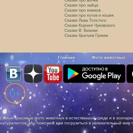
Сказки про зайца
Сказки про ежиков
Сказки про котов и кошек
Сказки Льва Толстого
Сказки Корнея Чуковского
Сказки В. Бианки
Сказки братьев Гримм
Главная
Фото животных
Наши приложения. Бесплатно и бе
Самые красивые фото животных в естественной среде и в зоопарка
натуралистов. Мы поможем вам погрузиться в увлекательный мир 