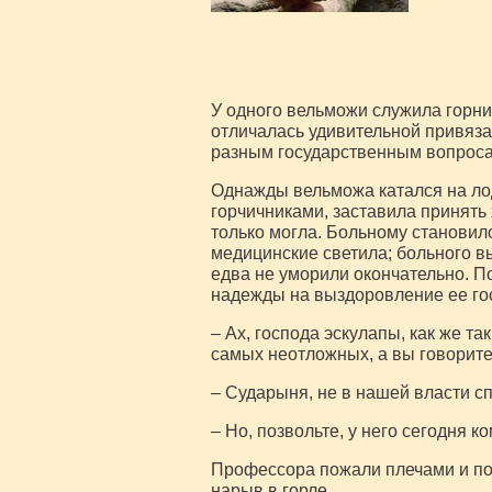
У одного вельможи служила горн
отличалась удивительной привяза
разным государственным вопроса
Однажды вельможа катался на лод
горчичниками, заставила принять 
только могла. Больному становил
медицинские светила; больного в
едва не уморили окончательно. П
надежды на выздоровление ее гос
– Ах, господа эскулапы, как же та
самых неотложных, а вы говорите,
– Сударыня, не в нашей власти сп
– Но, позвольте, у него сегодня 
Профессора пожали плечами и пов
нарыв в горле.