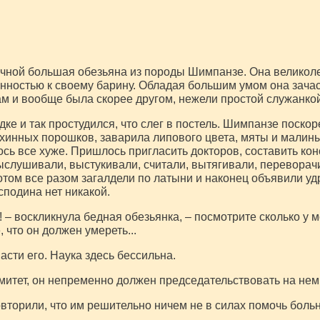
ичной большая обезьяна из породы Шимпанзе. Она великоле
нностью к своему барину. Обладая большим умом она зача
м и вообще была скорее другом, нежели простой служанкой
ке и так простудился, что слег в постель. Шимпанзе поско
хинных порошков, заварила липового цвета, мяты и малины,
ось все хуже. Пришлось пригласить докторов, составить ко
ыслушивали, выстукивали, считали, вытягивали, переворач
отом все разом загалдели по латыни и наконец объявили у
подина нет никакой.
к! – воскликнула бедная обезьянка, – посмотрите сколько у 
 что он должен умереть...
асти его. Наука здесь бессильна.
комитет, он непременно должен председательствовать на нем
торили, что им решительно ничем не в силах помочь больно