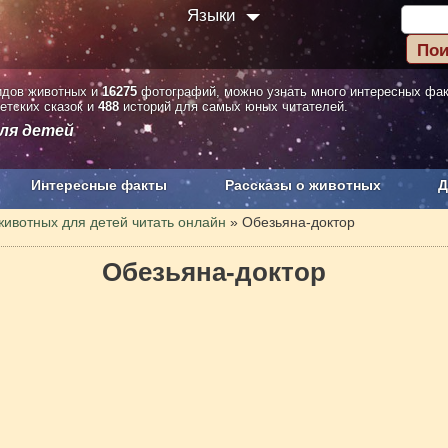
Языки
дов животных и
16275
фотографий, можно узнать много интересных фа
етских сказок и
488
историй для самых юных читателей.
ля детей
Интересные факты
Рассказы о животных
Д
з рекламы
О проекте
животных для детей читать онлайн
»
Обезьяна-доктор
Обезьяна-доктор