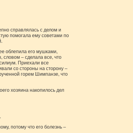
пно справлялась с делом и
стую помогала ему советами по
.
рее облепила его мушками,
 словом – сделала все, что
нсилиум. Приехали все
ивали со стороны на сторону –
друченной горем Шимпанзе, что
моего хозяина накопилось дел
.
му, потому что его болезнь –