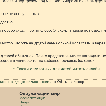
а голове и портфелем под мышкой. Умирающий не выдержал
горле не лопнул нарыв.
адостно.
о первое сказанное им слово. Опухоль и нарыв не позволя
стро, что уже на другой день больной мог встать, а через
ед своей обезьяной. По его представлению ее наградили м
сором в университет по кафедре горловых болезней.
↑ Сказки о животных для детей читать онлайн
животных для детей читать онлайн
»
Обезьяна-доктор
Окружающий мир
Млекопитающие
Птицы
Рассказы о животных