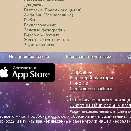
Для детей
Рептилии (Пресмыкающиеся)
Амфибии (Земноводные)
Рыбы
Беспозвоночные
Золотые фотографии
Видео о животных
Животные континентов
Звуки животных
Интересные факты
Рассказы о животных
Д
з рекламы
О проекте
О проекте
Партнеры и авторы
Новости
Сельское хозяйство
Политика конфиденциально
Животный мир особым взг
Раздел, предназначенный для пользов
х всего мира. Подробные описания образа жизни и удивительных ф
природы и изучить все неизведанные ранее уголки нашей необъят