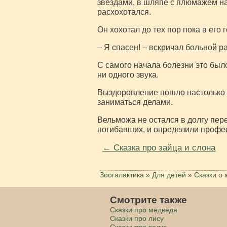
звездами, в шляпе с плюмажем н
расхохотался.
Он хохотал до тех пор пока в его 
– Я спасен! – вскричал больной р
С самого начала болезни это был
ни одного звука.
Выздоровление пошло настолько бы
заниматься делами.
Вельможа не остался в долгу пер
погибавших, и определили профес
← Сказка про зайца и слона
Зоогалактика
»
Для детей
»
Сказки о 
Смотрите также
Сказки про медведя
Сказки про лису
Сказки про волка