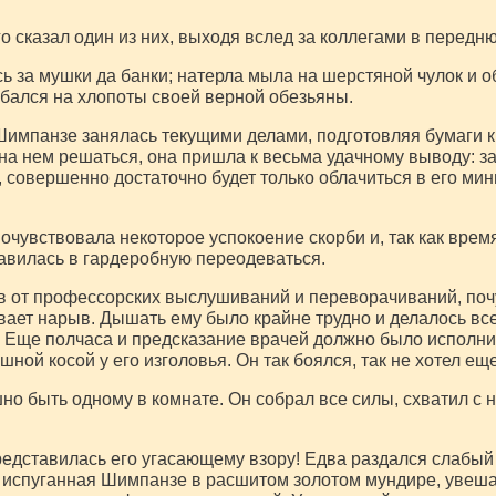
го сказал один из них, выходя вслед за коллегами в передн
 за мушки да банки; натерла мыла на шерстяной чулок и 
бался на хлопоты своей верной обезьяны.
импанзе занялась текущими делами, подготовляя бумаги к
на нем решаться, она пришла к весьма удачному выводу: за
сь, совершенно достаточно будет только облачиться в его ми
очувствовала некоторое успокоение скорби и, так как врем
авилась в гардеробную переодеваться.
в от профессорских выслушиваний и переворачиваний, почу
вает нарыв. Дышать ему было крайне трудно и делалось все
. Еще полчаса и предсказание врачей должно было исполнит
ашной косой у его изголовья. Он так боялся, так не хотел еще
о быть одному в комнате. Он собрал все силы, схватил с н
редставилась его угасающему взору! Едва раздался слабый 
 испуганная Шимпанзе в расшитом золотом мундире, увеш