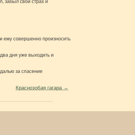
, забыл свой страх и
ли ему совершенно произносить
 два дня уже выходить и
едалью за спасение
Краснозобая гагара →