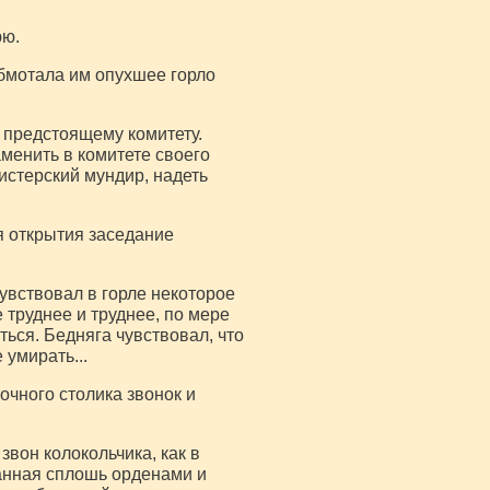
юю.
обмотала им опухшее горло
 предстоящему комитету.
менить в комитете своего
нистерский мундир, надеть
я открытия заседание
вствовал в горле некоторое
 труднее и труднее, по мере
ься. Бедняга чувствовал, что
 умирать...
очного столика звонок и
звон колокольчика, как в
анная сплошь орденами и