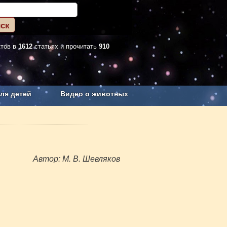
ктов в
1612
статьях и прочитать
910
ля детей
Видео о животных
Сельское хозяйство
Автор: М. В. Шевляков