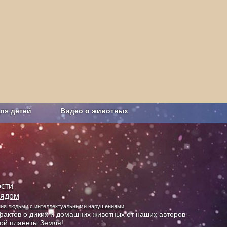
ля детей
Видео о животных
Сельское хозяйство
сти
лядом
ания людьми с интеллектуальными нарушениями
актов о диких и домашних животных от наших авторов -
ной планеты Земля!