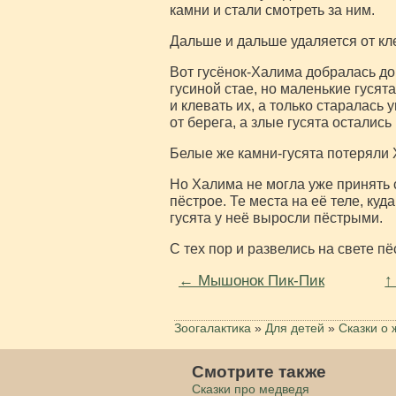
камни и стали смотреть за ним.
Дальше и дальше удаляется от кле
Вот гусёнок-Халима добралась до 
гусиной стае, но маленькие гусят
и клевать их, а только старалась
от берега, а злые гусята остались
Белые же камни-гусята потеряли Х
Но Халима не могла уже принять с
пёстрое. Те места на её теле, куд
гусята у неё выросли пёстрыми.
С тех пор и развелись на свете пё
← Мышонок Пик-Пик
↑
Зоогалактика
»
Для детей
»
Сказки о 
Смотрите также
Сказки про медведя