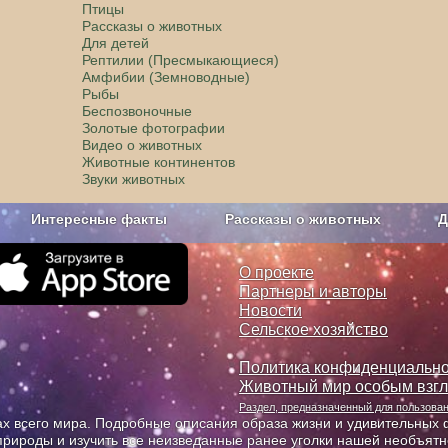
Птицы
Рассказы о животных
Для детей
Рептилии (Пресмыкающиеся)
Амфибии (Земноводные)
Рыбы
Беспозвоночные
Золотые фотографии
Видео о животных
Животные континентов
Звуки животных
Интересные факты
Рассказы о животных
Д
з рекламы
О проекте
О проекте
Партнеры и авторы
Новости
Сельское хозяйство
Политика конфиденциально
Животный мир особым взг
Раздел, предназначенный для пользов
х всего мира. Подробные описания образа жизни и удивительных ф
природы и изучить все неизведанные ранее уголки нашей необъят