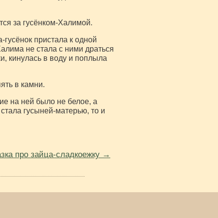
тся за гусёнком-Халимой.
-гусёнок пристала к одной
Халима не стала с ними драться
ки, кинулась в воду и поплыла
ять в камни.
е на ней было не белое, а
 стала гусыней-матерью, то и
зка про зайца-сладкоежку →