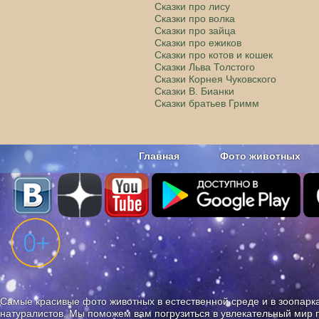
Сказки про лису
Сказки про волка
Сказки про зайца
Сказки про ежиков
Сказки про котов и кошек
Сказки Льва Толстого
Сказки Корнея Чуковского
Сказки В. Бианки
Сказки братьев Гримм
Главная
Фото животных
Наши приложения. Бесплатно и бе
Самые красивые фото животных в естественной среде и в зоопарка
натуралистов. Мы поможем вам погрузиться в увлекательный мир 