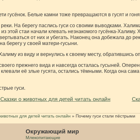
ти гусёнок. Белые камни тоже превращаются в гусят и гоня
реки. На берегу паслись гуси со своими выводками. Халима
а из этой стаи начали клевать незнакомого гусёнка-Халиму. 
 увертываться от них и убегать. Наконец она добежала до ре
 на берегу у своей матери-гусыни.
алиму из виду и вернулись к своему месту, обратившись оп
воего прежнего вида и навсегда осталась гусыней. Оперени
а клевали её злые гусята, остались тёмными. Когда она сама
стрые гуси.
 Сказки о животных для детей читать онлайн
Ска
животных для детей читать онлайн
»
Почему гуси стали пёстрыми
Окружающий мир
Млекопитающие