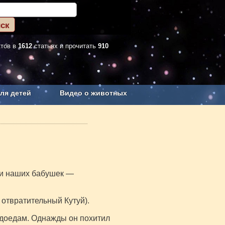
ктов в
1612
статьях и прочитать
910
ля детей
Видео о животных
Сельское хозяйство
ки наших бабушек —
 отвратительный Кутуй).
людоедам. Однажды он похитил