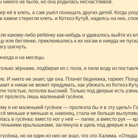
 никого не было, но она родилась несчастливой.
р её в клеть, а сам ушёл похищать других детей. Когда уход
 камни стерегли клеть, и Котхоз-Кутуй, надеясь на них, сп
и какому-либо ребёнку как-нибудь и удавалось выйти из кле
у или беглянке, приклеивались к их ногам и никуда не пус
агу шагнуть.
иногда и на месяцы.
только зёрнами, подбирая их с пола, и пили воду из поставл
. И никто не знает, где она. Плачет бедняжка, горюет. Поху
ет и никак не может придумать, как убежать из Котхоз-Кут
и толстые, потолок высокий. Только под дверью есть узень
жет пролезть лишь маленький гусёнок.
ему я не маленький гусёнок — пролезла бы я в эту щель!» Г
всё меньше и меньше и, наконец, стала не больше вылупив
лась в гусёнка: вместо ног у неё — лапки, а вместо рук —
енькими крылышками, заглянула в щель под дверью и выле
усёнка, но ни один из них не знал, что это Халима. «Откуда