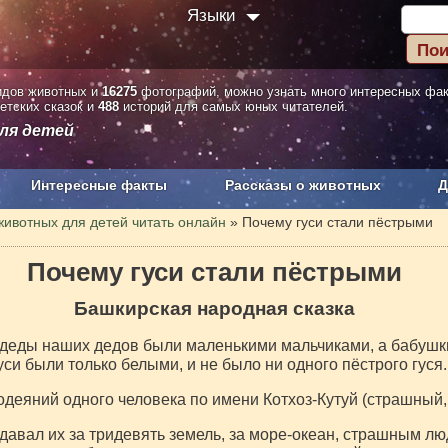
Языки
дов животных и
16275
фотографий, можно узнать много интересных фа
етских сказок и
488
историй для самых юных читателей.
ля детей
Интересные факты
Рассказы о животных
Д
з рекламы
О проекте
животных для детей читать онлайн
»
Почему гуси стали пёстрыми
Почему гуси стали пёстрыми
Башкирская народная сказка
да деды наших дедов были маленькими мальчиками, а бабуш
и были только белыми, и не было ни одного пёстрого гуся.
одеяний одного человека по имени Котхоз-Кутуй (страшный,
одавал их за тридевять земель, за море-океан, страшным 