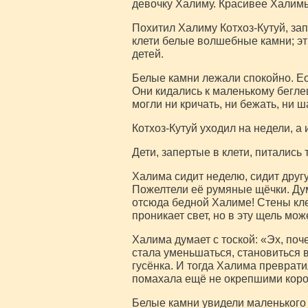
девочку Халиму. Красивее Халимы
Похитил Халиму Котхоз-Кутуй, запе
клети белые волшебные камни; эти
детей.
Белые камни лежали спокойно. Есл
Они кидались к маленькому беглец
могли ни кричать, ни бежать, ни ш
Котхоз-Кутуй уходил на недели, а 
Дети, запертые в клети, питались 
Халима сидит неделю, сидит другую
Пожелтели её румяные щёчки. Дума
отсюда бедной Халиме! Стены клет
проникает свет, но в эту щель мо
Халима думает с тоской: «Эх, поч
стала уменьшаться, становиться 
гусёнка. И тогда Халима преврати
помахала ещё не окрепшими корот
Белые камни увидели маленького г