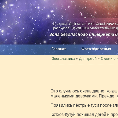
В нашей ЗООГАЛАКТИКЕ живет
5452
ви
рассказов. Найти
1094
увлекательных д
Зона безопасного интернета д
Главная
Фото животных
Наши приложения. Бесплатно и бе
Зоогалактика
»
Для детей
»
Сказки о 
Это случилось очень давно, ког
маленькими девочками. Прежде гус
Появились пёстрые гуси после зл
Котхоз-Кутуй похищал детей и пр