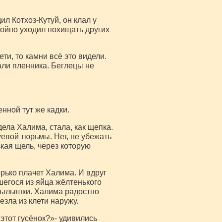
ил Котхоз-Кутуй, он клал у
окойно уходил похищать других
ти, то камни всё это видели.
кали пленника. Беглецы не
енной тут же кадки.
дела Халима, стала, как щепка.
уевой тюрьмы. Нет, не убежать
кая щель, через которую
орько плачет Халима. И вдруг
шегося из яйца жёлтенького
 крылышки. Халима радостно
зла из клети наружу.
 этот гусёнок?»- удивились