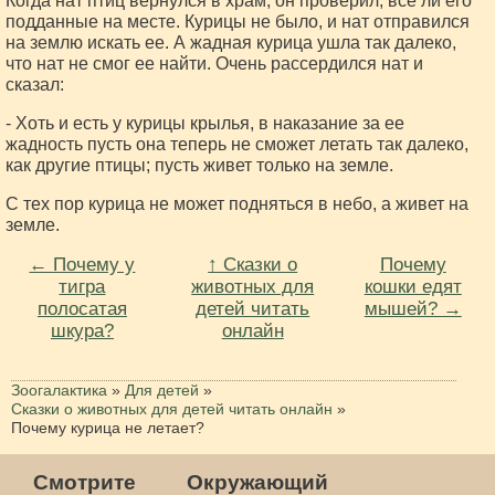
Когда нат птиц вернулся в храм, он проверил, все ли его
подданные на месте. Курицы не было, и нат отправился
на землю искать ее. А жадная курица ушла так далеко,
что нат не смог ее найти. Очень рассердился нат и
сказал:
- Хоть и есть у курицы крылья, в наказание за ее
жадность пусть она теперь не сможет летать так далеко,
как другие птицы; пусть живет только на земле.
С тех пор курица не может подняться в небо, а живет на
земле.
← Почему у
↑ Сказки о
Почему
тигра
животных для
кошки едят
полосатая
детей читать
мышей? →
шкура?
онлайн
Зоогалактика
»
Для детей
»
Сказки о животных для детей читать онлайн
»
Почему курица не летает?
Смотрите
Окружающий