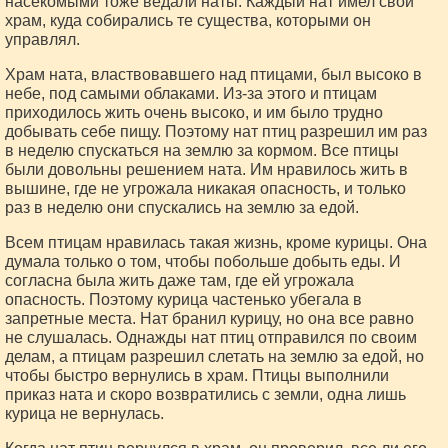
насекомыми тоже ведали наты. Каждый нат имел свой
храм, куда собирались те существа, которыми он
управлял.
Храм ната, властвовавшего над птицами, был высоко в
небе, под самыми облаками. Из-за этого и птицам
приходилось жить очень высоко, и им было трудно
добывать себе пищу. Поэтому нат птиц разрешил им раз
в неделю спускаться на землю за кормом. Все птицы
были довольны решением ната. Им нравилось жить в
вышине, где не угрожала никакая опасность, и только
раз в неделю они спускались на землю за едой.
Всем птицам нравилась такая жизнь, кроме курицы. Она
думала только о том, чтобы побольше добыть еды. И
согласна была жить даже там, где ей угрожала
опасность. Поэтому курица частенько убегала в
запретные места. Нат бранил курицу, но она все равно
не слушалась. Однажды нат птиц отправился по своим
делам, а птицам разрешил слетать на землю за едой, но
чтобы быстро вернулись в храм. Птицы выполнили
приказ ната и скоро возвратились с земли, одна лишь
курица не вернулась.