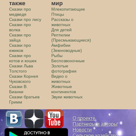
также
мир
Сказки про
Млекопитающие
медведя
Птицы
Сказки про лису
Рассказы о
Сказки про
животных
волка
Для детей
Сказки про
Рептилии
зайца
(Пресмыкающиеся)
Сказки про
Амфибии
ежиков
(Земноводные)
Сказки про
Рыбы
котов и кошек
Беспозвоночные
Сказки Льва
Золотые
Толстого
фотографии
Сказки Корнея
Видео о
Чуковского
животных
Сказки В.
Животные
Бианки
континентов
Сказки братьев
Звуки животных
Гримм
О проекте
Партнеры и авторы
Новости
Сельское хозяйство