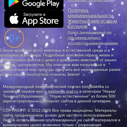
Политика
конфиденциальности
Животный мир особым
взглядом
Раздел, предназначенный для
пользования людьми с
интеллектуальными нарушениями
Самые красивые фото животных в естественной среде и в
зоопарках всего мира. Подробные описания образа жизни и
удивительных фактов о диких и домашних животных от наших
авторов - натуралистов. Мы поможем вам погрузиться в
увлекательный мир природы и изучить все неизведанные ранее
уголки нашей необъятной планеты Земля!
Международный некоммерческий портал zoogalaktika.ru
занимает первое место
рейтинга mail.ru
в категории "Наука/
Техника/Образование" - "Науки естественные" из более 500
зарегистрированных интернет сайтов в данной категории.
COPYRIGHT © 2012-2026 Все права защищены. Материалы
сайта предназначены только для частного использования.
Любое использование опубликованных на сайте материалов в
коммерческих целях возможно только с разрешения