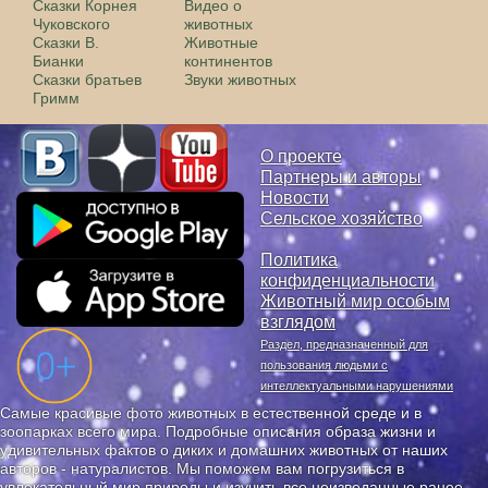
Сказки Корнея
Видео о
Чуковского
животных
Сказки В.
Животные
Бианки
континентов
Сказки братьев
Звуки животных
Гримм
О проекте
Партнеры и авторы
Новости
Сельское хозяйство
Политика
конфиденциальности
Животный мир особым
взглядом
Раздел, предназначенный для
пользования людьми с
интеллектуальными нарушениями
Самые красивые фото животных в естественной среде и в
зоопарках всего мира. Подробные описания образа жизни и
удивительных фактов о диких и домашних животных от наших
авторов - натуралистов. Мы поможем вам погрузиться в
увлекательный мир природы и изучить все неизведанные ранее