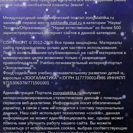
уголки нашей необъятной планеты Земля!
Международный некоммерческий портал zoogalaktika.ru
занимает первое место
рейтинга mail.ru
в категории "Наука/
Техника/Образование" - "Науки естественные" из более 500
зарегистрированных интернет сайтов в данной категории.
COPYRIGHT © 2012-2026 Все права защищены. Материалы
сайта предназначены только для частного использования.
Любое использование опубликованных на сайте материалов в
коммерческих целях возможно только с разрешения
правообладателя: Учебно-познавательный интернет-портал
®
«Зоогалактика
».
Фонд содействия учебно-познавательному развитию детей и
®
взрослых «ЗООГАЛАКТИКА
» ОГРН 1177700014986 ИНН/КПП
9715306378/771501001
Администрация Портала
zoogalaktika.ru
получает
неперсонализированные статистические данные с помощью
сервисов веб-аналитики. Информация носит обезличенный
характер, в связи с чем не относится к составу персональных
данных. Наш сайт использует технологию «cookie», данная
информация не может идентифицировать вас, однако может
помочь нам улучшить работу нашего сайта. Вы можете
отказаться от использования cookies, выбрав соответствующие
настройки в браузере. Продолжая работу с сайтом, вы