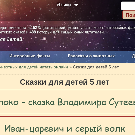
Языки
дов животных и
16275
фотографий, можно узнать много интересных фа
етских сказок и
488
историй для самых юных читателей.
ля детей
Интересные факты
Рассказы о животных
Д
з рекламы
О проекте
животных для детей читать онлайн
»
Сказки для детей 5 лет
Сказки для детей 5 лет
локо - сказка Владимира Сутее
Иван-царевич и серый волк