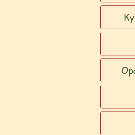
Ку
Ор