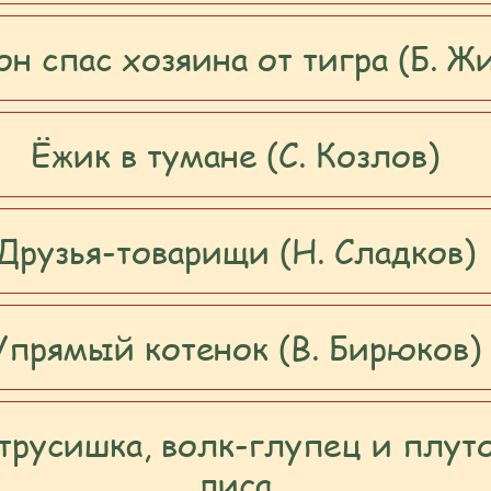
он спас хозяина от тигра (Б. Ж
Ёжик в тумане (С. Козлов)
Друзья-товарищи (Н. Сладков)
Упрямый котенок (В. Бирюков)
трусишка, волк-глупец и плут
лиса