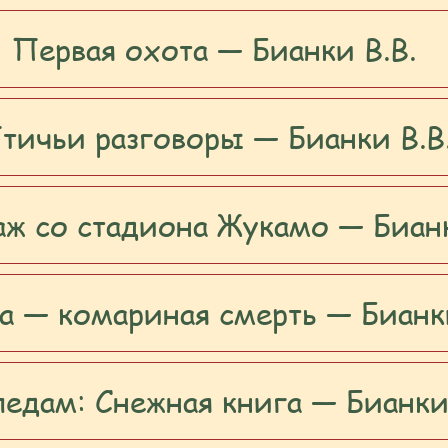
Первая охота — Бианки В.В.
тичьи разговоры — Бианки В.В
аж со стадиона Жукамо — Бианк
а — комариная смерть — Бианки
едам: Снежная книга — Бианки 