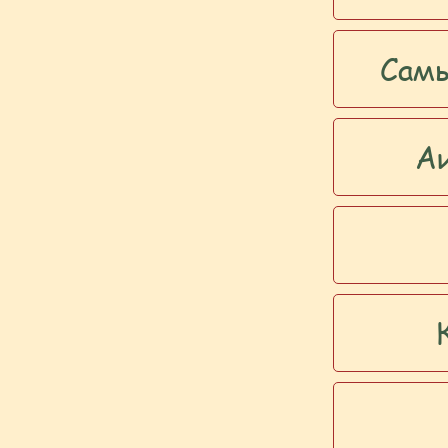
Самы
Аи