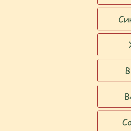
Си
В
В
С