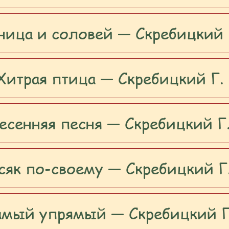
ница и соловей — Скребицкий 
Хитрая птица — Скребицкий Г.
есенняя песня — Скребицкий Г
сяк по-своему — Скребицкий Г
амый упрямый — Скребицкий Г