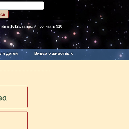
ктов в
1612
статьях и прочитать
910
ля детей
Видео о животных
Сельское хозяйство
ва