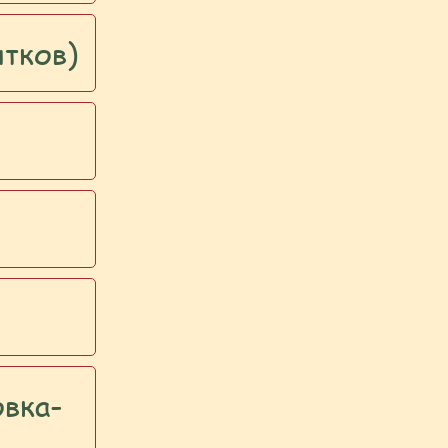
итков)
овка-