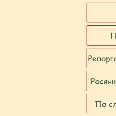
П
Репорт
Росянк
По сл