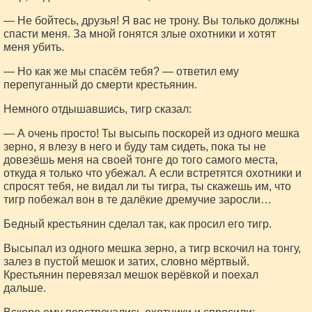
— Не бойтесь, друзья! Я вас не трону. Вы только должны
спасти меня. За мной гонятся злые охотники и хотят
меня убить.
— Но как же мы спасём тебя? — ответил ему
перепуганный до смерти крестьянин.
Немного отдышавшись, тигр сказал:
— А очень просто! Ты высыпь поскорей из одного мешка
зерно, я влезу в него и буду там сидеть, пока ты не
довезёшь меня на своей тонге до того самого места,
откуда я только что убежал. А если встретятся охотники и
спросят тебя, не видал ли ты тигра, ты скажешь им, что
тигр побежал вон в те далёкие дремучие заросли…
Бедный крестьянин сделал так, как просил его тигр.
Высыпал из одного мешка зерно, а тигр вскочил на тонгу,
залез в пустой мешок и затих, словно мёртвый.
Крестьянин перевязал мешок верёвкой и поехал
дальше.