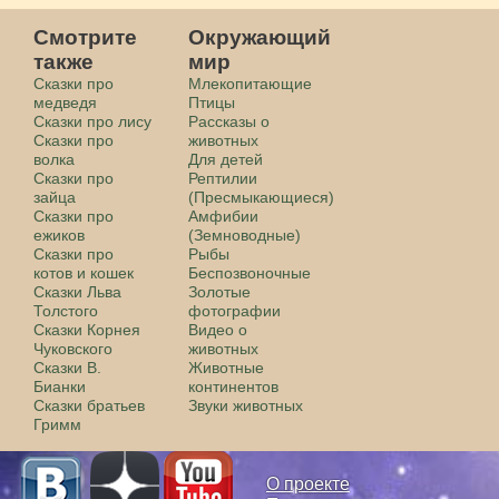
Смотрите
Окружающий
также
мир
Сказки про
Млекопитающие
медведя
Птицы
Сказки про лису
Рассказы о
Сказки про
животных
волка
Для детей
Сказки про
Рептилии
зайца
(Пресмыкающиеся)
Сказки про
Амфибии
ежиков
(Земноводные)
Сказки про
Рыбы
котов и кошек
Беспозвоночные
Сказки Льва
Золотые
Толстого
фотографии
Сказки Корнея
Видео о
Чуковского
животных
Сказки В.
Животные
Бианки
континентов
Сказки братьев
Звуки животных
Гримм
О проекте