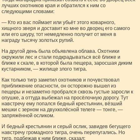
лучших охотников края и обратился к ним со
следующими словами:
— Кто из вас поймает или убьёт этого коварного,
хищного зверя и доставит ко мне во дворец его самого
или его шкуру, тот немедленно получит от меня в
награду тысячу золотых рупий.
На другой день была объявлена облава. Охотники
окружили лес и стали подкрадываться всё ближе и
ближе к скале, в которой была пещера, заросшая диким
кустарником, — жилище злого тигра.
Как только тигр заметил охотников и почувствовал
приближение опасности, он осторожно вышел из
пещеры и незаметно пробрался сквозь густые заросли к
опушке, а оттуда выбежал на просёлочную дорогу. Тут
навстречу ему попался бедный крестьянин, вёзший
мешки с зерном на двухколёсной телеге — тонге, —
запряжённой осликом.
И бедный крестьянин и серый ослик, завидев бегущего
навстречу громадного тигра, очень перепугались. Но
тигр, подбежав к ним ближе, сказал: