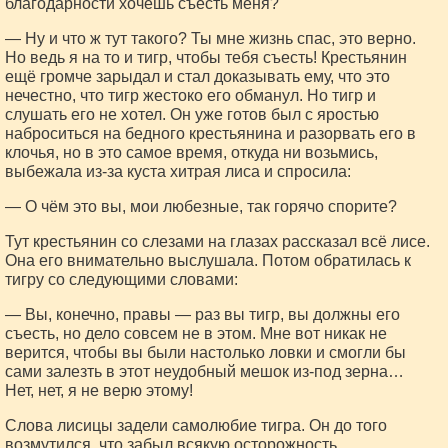
благодарности хочешь съесть меня?
— Ну и что ж тут такого? Ты мне жизнь спас, это верно.
Но ведь я на то и тигр, чтобы тебя съесть! Крестьянин
ещё громче зарыдал и стал доказывать ему, что это
нечестно, что тигр жестоко его обманул. Но тигр и
слушать его не хотел. Он уже готов был с яростью
наброситься на бедного крестьянина и разорвать его в
клочья, но в это самое время, откуда ни возьмись,
выбежала из-за куста хитрая лиса и спросила:
— О чём это вы, мои любезные, так горячо спорите?
Тут крестьянин со слезами на глазах рассказал всё лисе.
Она его внимательно выслушала. Потом обратилась к
тигру со следующими словами:
— Вы, конечно, правы — раз вы тигр, вы должны его
съесть, но дело совсем не в этом. Мне вот никак не
верится, чтобы вы были настолько ловки и смогли бы
сами залезть в этот неудобный мешок из-под зерна…
Нет, нет, я не верю этому!
Слова лисицы задели самолюбие тигра. Он до того
возмутился, что забыл всякую осторожность.