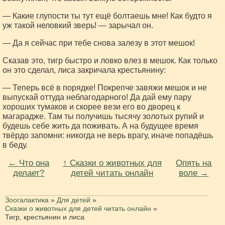
— Какие глупости ты тут ещё болтаешь мне! Как будто я
уж такой неловкий зверь! — зарычал он.
— Да я сейчас при тебе снова залезу в этот мешок!
Сказав это, тигр быстро и ловко влез в мешок. Как только
он это сделал, лиса закричала крестьянину:
— Теперь всё в порядке! Покрепче завяжи мешок и не
выпускай оттуда неблагодарного! Да дай ему пару
хороших тумаков и скорее вези его во дворец к
магарадже. Там ты получишь тысячу золотых рупий и
будешь себе жить да поживать. А на будущее время
твёрдо запомни: никогда не верь врагу, иначе попадёшь
в беду.
← Что она
↑ Сказки о животных для
Опять на
делает?
детей читать онлайн
воле →
Зоогалактика
»
Для детей
»
Сказки о животных для детей читать онлайн
»
Тигр, крестьянин и лиса