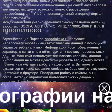
сайта предназначены только для частного использования.
Любое использование опубликованных на сайте материалов в
коммерческих целях возможно только с разрешения
правообладателя: Учебно-познавательный интернет-портал
®
«Зоогалактика
».
Фонд содействия учебно-познавательному развитию детей и
®
взрослых «ЗООГАЛАКТИКА
» ОГРН 1177700014986 ИНН/КПП
9715306378/771501001
Администрация Портала
zoogalaktika.ru
получает
неперсонализированные статистические данные с помощью
сервисов веб-аналитики. Информация носит обезличенный
характер, в связи с чем не относится к составу персональных
данных. Наш сайт использует технологию «cookie», данная
информация не может идентифицировать вас, однако может
помочь нам улучшить работу нашего сайта. Вы можете
отказаться от использования cookies, выбрав соответствующие
настройки в браузере. Продолжая работу с сайтом, вы
соглашаетесь с обработкой пользовательских данных и
политикой конфиденциальности.
ографии на
ID ресурса: 6388