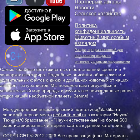
Партнеры и авторы
Новости
Сельское хозяйство
Политика
конфиденциальности
Животный мир особым
взглядом
Раздел, предназначенный для
пользования людьми с
интеллектуальными нарушениями
Самые красивые фото животных в естественной среде и в
зоопарках всего мира. Подробные описания образа жизни и
удивительных фактов о диких и домашних животных от наших
авторов - натуралистов. Мы поможем вам погрузиться в
увлекательный мир природы и изучить все неизведанные ранее
уголки нашей необъятной планеты Земля!
Международный некоммерческий портал zoogalaktika.ru
занимает первое место
рейтинга mail.ru
в категории "Наука/
Техника/Образование" - "Науки естественные" из более 500
зарегистрированных интернет сайтов в данной категории.
COPYRIGHT © 2012-2026 Все права защищены. Материалы