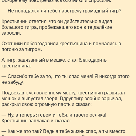
Вскоре ему повстречались охотники и спросили:
— Не попадался ли тебе навстречу громадный тигр?
Крестьянин ответил, что он действительно видел
большого тигра, пробежавшего вон в те далёкие
заросли.
Охотники поблагодарили крестьянина и помчались в
погоню за тигром.
А тигр, завязанный в мешке, стал благодарить
крестьянина:
— Спасибо тебе за то, что ты спас меня! Я никогда этого
не забуду.
Подъехав к условленному месту, крестьянин развязал
мешок и выпустил зверя. Вдруг тигр злобно зарычал,
раскрыл свою огромную пасть и сказал:
— Ну, а теперь я съем и тебя, и твоего ослика!
Крестьянин заплакал и сказал:
— Как же это так? Ведь я тебе жизнь спас, а ты вместо