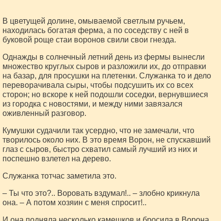
В цветущей долине, омываемой светлым ручьем,
находилась богатая ферма, а по соседству с ней в
буковой роще стаи воронов свили свои гнезда.
Однажды в солнечный летний день из фермы вынесли
множество круглых сыров и разложили их, до отправки
на базар, для просушки на плетенки. Служанка то и дело
переворачивала сыры, чтобы подсушить их со всех
сторон; но вскоре к ней подошли соседки, вернувшиеся
из городка с новостями, и между ними завязался
оживленный разговор.
Кумушки судачили так усердно, что не замечали, что
творилось около них. В это время Ворон, не спускавший
глаз с сыров, быстро схватил самый лучший из них и
поспешно взлетел на дерево.
Служанка тотчас заметила это.
– Ты что это?.. Воровать вздумал!.. – злобно крикнула
она. – А потом хозяин с меня спросит!..
И она подняла несколько камешков и бросила в Ворона,