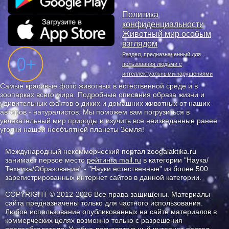
Политика
конфиденциальности
Животный мир особым
взглядом
Раздел, предназначенный для
пользования людьми с
интеллектуальными нарушениями
Самые красивые фото животных в естественной среде и в
зоопарках всего мира. Подробные описания образа жизни и
удивительных фактов о диких и домашних животных от наших
авторов - натуралистов. Мы поможем вам погрузиться в
увлекательный мир природы и изучить все неизведанные ранее
уголки нашей необъятной планеты Земля!
Международный некоммерческий портал zoogalaktika.ru
занимает первое место
рейтинга mail.ru
в категории "Наука/
Техника/Образование" - "Науки естественные" из более 500
зарегистрированных интернет сайтов в данной категории.
COPYRIGHT © 2012-2026 Все права защищены. Материалы
сайта предназначены только для частного использования.
Любое использование опубликованных на сайте материалов в
коммерческих целях возможно только с разрешения