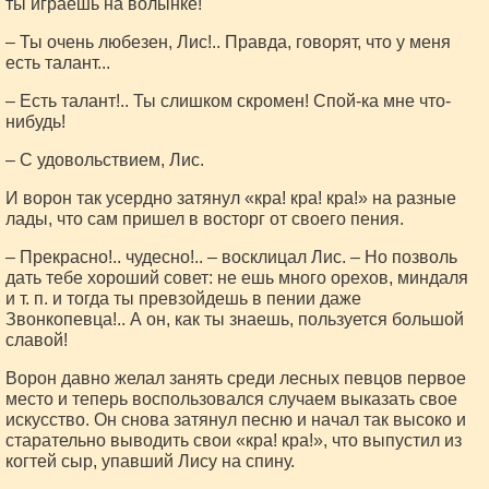
ты играешь на волынке!
– Ты очень любезен, Лис!.. Правда, говорят, что у меня
есть талант...
– Есть талант!.. Ты слишком скромен! Спой-ка мне что-
нибудь!
– С удовольствием, Лис.
И ворон так усердно затянул «кра! кра! кра!» на разные
лады, что сам пришел в восторг от своего пения.
– Прекрасно!.. чудесно!.. – восклицал Лис. – Но позволь
дать тебе хороший совет: не ешь много орехов, миндаля
и т. п. и тогда ты превзойдешь в пении даже
Звонкопевца!.. А он, как ты знаешь, пользуется большой
славой!
Ворон давно желал занять среди лесных певцов первое
место и теперь воспользовался случаем выказать свое
искусство. Он снова затянул песню и начал так высоко и
старательно выводить свои «кра! кра!», что выпустил из
когтей сыр, упавший Лису на спину.