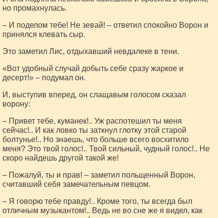
но промахнулась.
– И поделом тебе! Не зевай! – ответил спокойно Ворон и
принялся клевать сыр.
Это заметил Лис, отдыхавший невдалеке в тени.
«Вот удобный случай добыть себе сразу жаркое и
десерт!» – подумал он.
И, выступив вперед, он слащавым голосом сказал
ворону:
– Привет тебе, куманек!.. Уж распотешил ты меня
сейчас!.. И как ловко ты заткнул глотку этой старой
болтунье!.. Но знаешь, что больше всего восхитило
меня? Это твой голос!.. Твой сильный, чудный голос!.. Не
скоро найдешь другой такой же!
– Пожалуй, ты и прав! – заметил польщенный Ворон,
считавший себя замечательным певцом.
– Я говорю тебе правду!.. Кроме того, ты всегда был
отличным музыкантом!.. Ведь не во сне же я видел, как