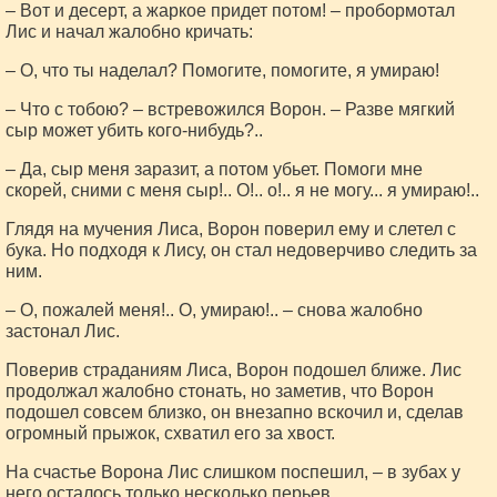
– Вот и десерт, а жаркое придет потом! – пробормотал
Лис и начал жалобно кричать:
– О, что ты наделал? Помогите, помогите, я умираю!
– Что с тобою? – встревожился Ворон. – Разве мягкий
сыр может убить кого-нибудь?..
– Да, сыр меня заразит, а потом убьет. Помоги мне
скорей, сними с меня сыр!.. О!.. о!.. я не могу... я умираю!..
Глядя на мучения Лиса, Ворон поверил ему и слетел с
бука. Но подходя к Лису, он стал недоверчиво следить за
ним.
– О, пожалей меня!.. О, умираю!.. – снова жалобно
застонал Лис.
Поверив страданиям Лиса, Ворон подошел ближе. Лис
продолжал жалобно стонать, но заметив, что Ворон
подошел совсем близко, он внезапно вскочил и, сделав
огромный прыжок, схватил его за хвост.
На счастье Ворона Лис слишком поспешил, – в зубах у
него осталось только несколько перьев.