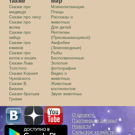
также
мир
Сказки про
Млекопитающие
медведя
Птицы
Сказки про лису
Рассказы о
Сказки про
животных
волка
Для детей
Сказки про
Рептилии
зайца
(Пресмыкающиеся)
Сказки про
Амфибии
ежиков
(Земноводные)
Сказки про
Рыбы
котов и кошек
Беспозвоночные
Сказки Льва
Золотые
Толстого
фотографии
Сказки Корнея
Видео о
Чуковского
животных
Сказки В.
Животные
Бианки
континентов
Сказки братьев
Звуки животных
Гримм
О проекте
Партнеры и авторы
Новости
Сельское хозяйство