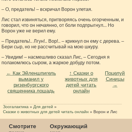
– О, предатель! – вскричал Ворон улетая.
Лис стал извиняться, притворяясь очень огорченным, и
говорил, что он нечаянно, от боли подпрыгнул... Но
Ворон уже не верил ему.
– Предатель!.. Лгун!.. Вор!.. – крикнул он ему с дерева. –
Бери сыр, но не рассчитывай на мою шкуру.
– Увидим! – насмешливо сказал Лис, – Сегодня я
полакомлюсь сыром, а жаркое добуду потом.
← Как Эйленшпигель
↑ Сказки о
Поцелуй
выманил у
животных для
Синицы
ризенбургского
детей читать
→
священника лошадь
онлайн
Зоогалактика
»
Для детей
»
Сказки о животных для детей читать онлайн
»
Ворон и Лис
Смотрите
Окружающий