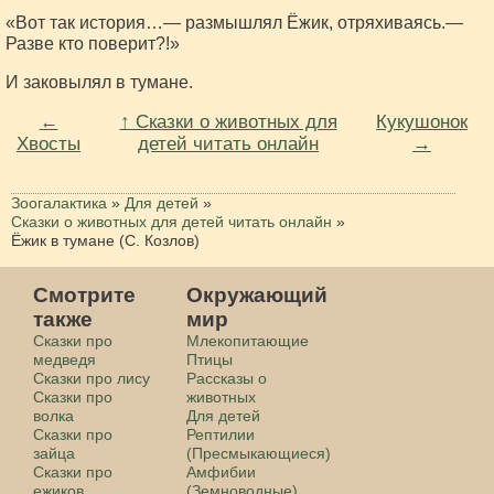
«Вот так история…— размышлял Ёжик, отряхиваясь.—
Разве кто поверит?!»
И заковылял в тумане.
←
↑ Сказки о животных для
Кукушонок
Хвосты
детей читать онлайн
→
Зоогалактика
»
Для детей
»
Сказки о животных для детей читать онлайн
»
Ёжик в тумане (С. Козлов)
Смотрите
Окружающий
также
мир
Сказки про
Млекопитающие
медведя
Птицы
Сказки про лису
Рассказы о
Сказки про
животных
волка
Для детей
Сказки про
Рептилии
зайца
(Пресмыкающиеся)
Сказки про
Амфибии
ежиков
(Земноводные)