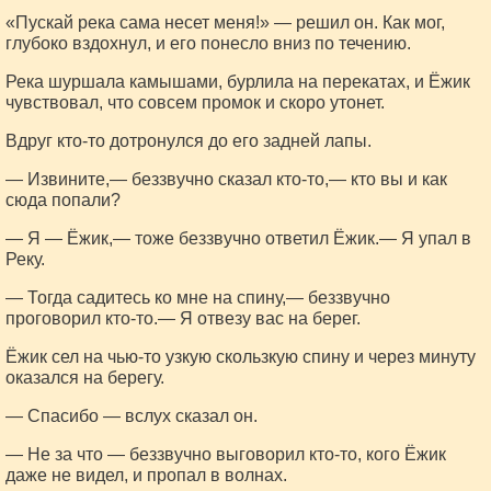
«Пускай река сама несет меня!» — решил он. Как мог,
глубоко вздохнул, и его понесло вниз по течению.
Река шуршала камышами, бурлила на перекатах, и Ёжик
чувствовал, что совсем промок и скоро утонет.
Вдруг кто-то дотронулся до его задней лапы.
— Извините,— беззвучно сказал кто-то,— кто вы и как
сюда попали?
— Я — Ёжик,— тоже беззвучно ответил Ёжик.— Я упал в
Реку.
— Тогда садитесь ко мне на спину,— беззвучно
проговорил кто-то.— Я отвезу вас на берег.
Ёжик сел на чью-то узкую скользкую спину и через минуту
оказался на берегу.
— Спасибо — вслух сказал он.
— Не за что — беззвучно выговорил кто-то, кого Ёжик
даже не видел, и пропал в волнах.