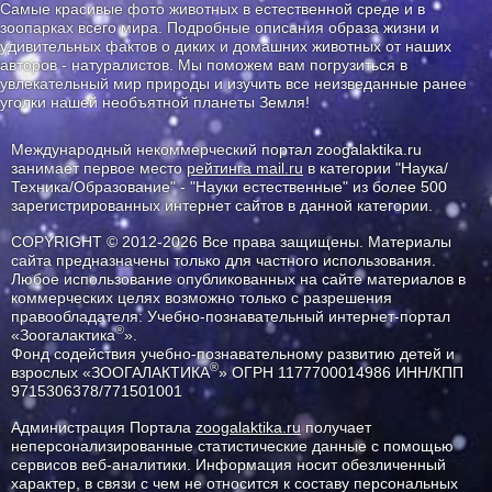
Самые красивые фото животных в естественной среде и в
зоопарках всего мира. Подробные описания образа жизни и
удивительных фактов о диких и домашних животных от наших
авторов - натуралистов. Мы поможем вам погрузиться в
увлекательный мир природы и изучить все неизведанные ранее
уголки нашей необъятной планеты Земля!
Международный некоммерческий портал zoogalaktika.ru
занимает первое место
рейтинга mail.ru
в категории "Наука/
Техника/Образование" - "Науки естественные" из более 500
зарегистрированных интернет сайтов в данной категории.
COPYRIGHT © 2012-2026 Все права защищены. Материалы
сайта предназначены только для частного использования.
Любое использование опубликованных на сайте материалов в
коммерческих целях возможно только с разрешения
правообладателя: Учебно-познавательный интернет-портал
®
«Зоогалактика
».
Фонд содействия учебно-познавательному развитию детей и
®
взрослых «ЗООГАЛАКТИКА
» ОГРН 1177700014986 ИНН/КПП
9715306378/771501001
Администрация Портала
zoogalaktika.ru
получает
неперсонализированные статистические данные с помощью
сервисов веб-аналитики. Информация носит обезличенный
характер, в связи с чем не относится к составу персональных