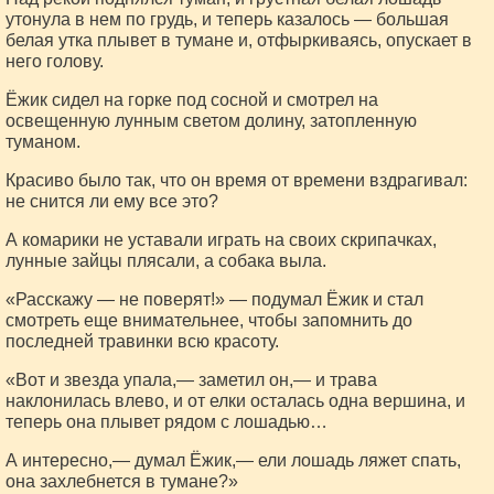
утонула в нем по грудь, и теперь казалось — большая
белая утка плывет в тумане и, отфыркиваясь, опускает в
него голову.
Ёжик сидел на горке под сосной и смотрел на
освещенную лунным светом долину, затопленную
туманом.
Красиво было так, что он время от времени вздрагивал:
не снится ли ему все это?
А комарики не уставали играть на своих скрипачках,
лунные зайцы плясали, а собака выла.
«Расскажу — не поверят!» — подумал Ёжик и стал
смотреть еще внимательнее, чтобы запомнить до
последней травинки всю красоту.
«Вот и звезда упала,— заметил он,— и трава
наклонилась влево, и от елки осталась одна вершина, и
теперь она плывет рядом с лошадью…
А интересно,— думал Ёжик,— ели лошадь ляжет спать,
она захлебнется в тумане?»