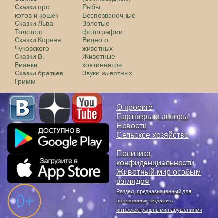
Сказки про
Рыбы
котов и кошек
Беспозвоночные
Сказки Льва
Золотые
Толстого
фотографии
Сказки Корнея
Видео о
Чуковского
животных
Сказки В.
Животные
Бианки
континентов
Сказки братьев
Звуки животных
Гримм
О проекте
Партнеры и авторы
Новости
Сельское хозяйство
Политика
конфиденциальности
Животный мир особым
взглядом
Раздел, предназначенный для
пользования людьми с
интеллектуальными нарушениями