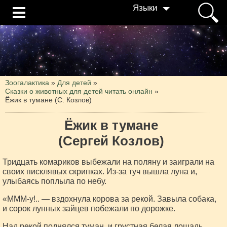
Языки
Зоогалактика
»
Для детей
»
Сказки о животных для детей читать онлайн
»
Ёжик в тумане (С. Козлов)
Ёжик в тумане
(Сергей Козлов)
Тридцать комариков выбежали на поляну и заиграли на
своих писклявых скрипках. Из-за туч вышла луна и,
улыбаясь поплыла по небу.
«МММ-у!.. — вздохнула корова за рекой. Завыла собака,
и сорок лунных зайцев побежали по дорожке.
Над рекой поднялся туман, и грустная белая лошадь