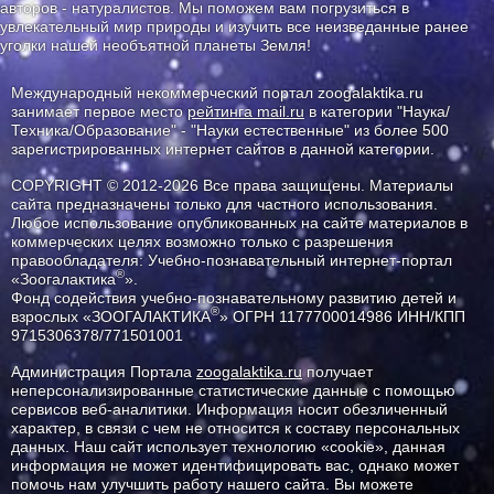
авторов - натуралистов. Мы поможем вам погрузиться в
увлекательный мир природы и изучить все неизведанные ранее
уголки нашей необъятной планеты Земля!
Международный некоммерческий портал zoogalaktika.ru
занимает первое место
рейтинга mail.ru
в категории "Наука/
Техника/Образование" - "Науки естественные" из более 500
зарегистрированных интернет сайтов в данной категории.
COPYRIGHT © 2012-2026 Все права защищены. Материалы
сайта предназначены только для частного использования.
Любое использование опубликованных на сайте материалов в
коммерческих целях возможно только с разрешения
правообладателя: Учебно-познавательный интернет-портал
®
«Зоогалактика
».
Фонд содействия учебно-познавательному развитию детей и
®
взрослых «ЗООГАЛАКТИКА
» ОГРН 1177700014986 ИНН/КПП
9715306378/771501001
Администрация Портала
zoogalaktika.ru
получает
неперсонализированные статистические данные с помощью
сервисов веб-аналитики. Информация носит обезличенный
характер, в связи с чем не относится к составу персональных
данных. Наш сайт использует технологию «cookie», данная
информация не может идентифицировать вас, однако может
помочь нам улучшить работу нашего сайта. Вы можете