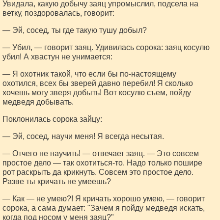
Увидала, какую добычу заяц упромыслил, подсела на
ветку, поздоровалась, говорит:
— Эй, сосед, ты где такую тушу добыл?
— Убил, — говорит заяц. Удивилась сорока: заяц косулю
убил! А хвастун не унимается:
— Я охотник такой, что если бы по-настоящему
охотился, всех бы зверей давно перебил! Я сколько
хочешь могу зверя добыть! Вот косулю съем, пойду
медведя добывать.
Поклонилась сорока зайцу:
— Эй, сосед, научи меня! Я всегда несытая.
— Отчего не научить! — отвечает заяц. — Это совсем
простое дело — так охотиться-то. Надо только пошире
рот раскрыть да крикнуть. Совсем это простое дело.
Разве ты кричать не умеешь?
— Как — не умею?! Я кричать хорошо умею, — говорит
сорока, а сама думает: "Зачем я пойду медведя искать,
когда под носом у меня заяц?"