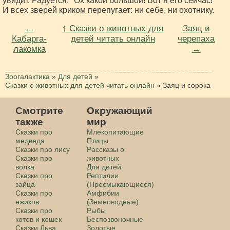
увидит. Радуется: "Ох какой большой! Вот я его сейчас!"
И всех зверей криком перепугает: ни себе, ни охотнику.
←
↑ Сказки о животных для
Заяц и
Кабарга-
детей читать онлайн
черепаха
лакомка
→
Зоогалактика
»
Для детей
»
Сказки о животных для детей читать онлайн
»
Заяц и сорока
Смотрите
Окружающий
также
мир
Сказки про
Млекопитающие
медведя
Птицы
Сказки про лису
Рассказы о
Сказки про
животных
волка
Для детей
Сказки про
Рептилии
зайца
(Пресмыкающиеся)
Сказки про
Амфибии
ежиков
(Земноводные)
Сказки про
Рыбы
котов и кошек
Беспозвоночные
Сказки Льва
Золотые