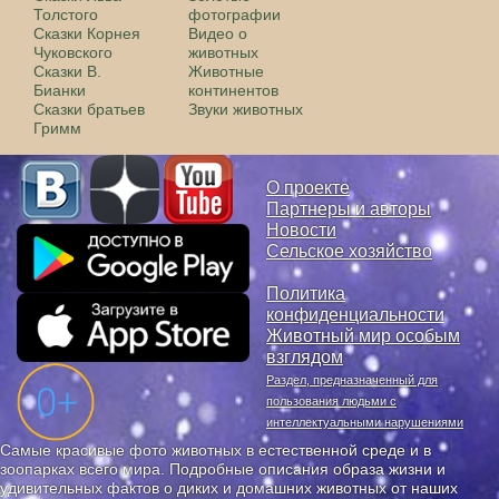
Толстого
фотографии
Сказки Корнея
Видео о
Чуковского
животных
Сказки В.
Животные
Бианки
континентов
Сказки братьев
Звуки животных
Гримм
О проекте
Партнеры и авторы
Новости
Сельское хозяйство
Политика
конфиденциальности
Животный мир особым
взглядом
Раздел, предназначенный для
пользования людьми с
интеллектуальными нарушениями
Самые красивые фото животных в естественной среде и в
зоопарках всего мира. Подробные описания образа жизни и
удивительных фактов о диких и домашних животных от наших