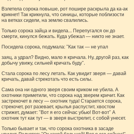
Взлетела сорока повыше, рот пошире раскрыла да ка-ак
крикнет! Так крикнула, что синицы, которые поблизости
на ветках сидели, на землю свалились.
Только сорока зайца и видела... Перепугался он до
смерти, кинулся бежать. Куда убежал — никто не знает.
Посидела сорока, подумала: "Как так — не упал
заяц, а удрал? Видно, мало я кричала. Ну, другой раз, как
добычу увижу, сильней кричать буду".
Стала сорока по лесу летать. Как увидит зверя — давай
кричать, давай стрекотать что есть силы.
Сама она ни одного зверя своим криком не убила. А
охотники приметили, что сорока над зверем кричит. Как
застрекочет в лесу — охотник туда! Старается сорока,
стрекочет, рот разевает, крылья распустит, хвостом
стрижет, думает: "Вот я его сейчас убью! Вот-вот" А
охотник тут как тут — в зверя выстрелит, с собой унесет.
Только бывает и так, что сорока охотника в засаде