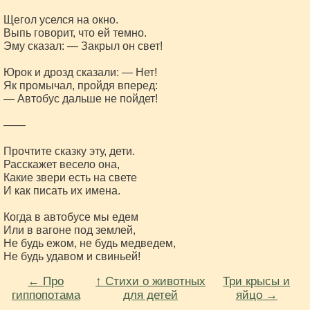
Щегол уселся на окно.

Выпь говорит, что ей темно.

Эму сказал: — Закрыл он свет!

Юрок и дрозд сказали: — Нет!

Як промычал, пройдя вперед:

— Автобус дальше не пойдет!

——

Прочтите сказку эту, дети.

Расскажет весело она,

Какие звери есть на свете

И как писать их имена.

Когда в автобусе мы едем

Или в вагоне под землей,

Не будь ежом, не будь медведем,

← Про
↑ Стихи о животных
Три крысы и
гиппопотама
для детей
яйцо →