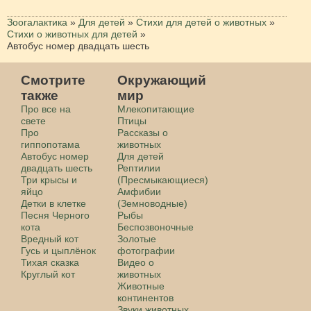
Зоогалактика
»
Для детей
»
Стихи для детей о животных
»
Стихи о животных для детей
»
Автобус номер двадцать шесть
Смотрите
Окружающий
также
мир
Про все на
Млекопитающие
свете
Птицы
Про
Рассказы о
гиппопотама
животных
Автобус номер
Для детей
двадцать шесть
Рептилии
Три крысы и
(Пресмыкающиеся)
яйцо
Амфибии
Детки в клетке
(Земноводные)
Песня Черного
Рыбы
кота
Беспозвоночные
Вредный кот
Золотые
Гусь и цыплёнок
фотографии
Тихая сказка
Видео о
Круглый кот
животных
Животные
континентов
Звуки животных