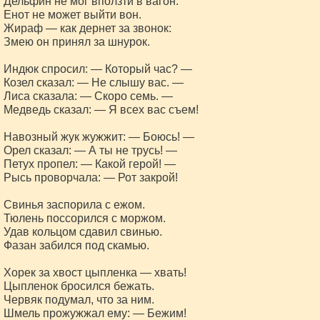
Дельфин не мог вползти в вагон.

Енот не может выйти вон.

Жираф — как дернет за звонок:

Змею он принял за шнурок.

Индюк спросил: — Который час? —

Козел сказал: — Не слышу вас. —

Лиса сказала: — Скоро семь. —

Медведь сказал: — Я всех вас съем!

Навозный жук жужжит: — Боюсь! —

Орел сказал: — А ты не трусь! —

Петух пропел: — Какой герой! —

Рысь проворчала: — Рот закрой!

Свинья заспорила с ежом.

Тюлень поссорился с моржом.

Удав кольцом сдавил свинью.

Фазан забился под скамью.

Хорек за хвост цыпленка — хвать!

Цыпленок бросился бежать.

Червяк подумал, что за ним.

Шмель прожужжал ему: — Бежим!
