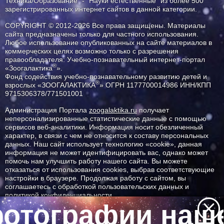
Техника/Образование" - "Науки естественные" из более 500
зарегистрированных интернет сайтов в данной категории.
COPYRIGHT © 2012-2026 Все права защищены. Материалы
сайта предназначены только для частного использования.
Любое использование опубликованных на сайте материалов в
коммерческих целях возможно только с разрешения
правообладателя: Учебно-познавательный интернет-портал
®
«Зоогалактика
».
Фонд содействия учебно-познавательному развитию детей и
®
взрослых «ЗООГАЛАКТИКА
» ОГРН 1177700014986 ИНН/КПП
9715306378/771501001
Администрация Портала
zoogalaktika.ru
получает
неперсонализированные статистические данные с помощью
сервисов веб-аналитики. Информация носит обезличенный
характер, в связи с чем не относится к составу персональных
данных. Наш сайт использует технологию «cookie», данная
информация не может идентифицировать вас, однако может
помочь нам улучшить работу нашего сайта. Вы можете
отказаться от использования cookies, выбрав соответствующие
настройки в браузере. Продолжая работу с сайтом, вы
соглашаетесь с обработкой пользовательских данных и
политикой конфиденциальности.
отографии наше