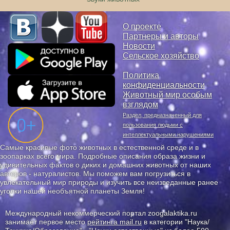
О проекте
Партнеры и авторы
Новости
Сельское хозяйство
Политика
конфиденциальности
Животный мир особым
взглядом
Раздел, предназначенный для
пользования людьми с
интеллектуальными нарушениями
Самые красивые фото животных в естественной среде и в
зоопарках всего мира. Подробные описания образа жизни и
удивительных фактов о диких и домашних животных от наших
авторов - натуралистов. Мы поможем вам погрузиться в
увлекательный мир природы и изучить все неизведанные ранее
уголки нашей необъятной планеты Земля!
Международный некоммерческий портал zoogalaktika.ru
занимает первое место
рейтинга mail.ru
в категории "Наука/