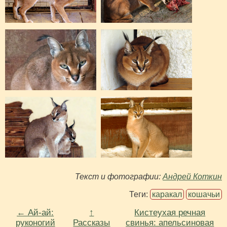
Текст и фотографии:
Андрей Коткин
Теги:
каракал
кошачьи
← Ай-ай:
↑
Кистеухая речная
руконогий
Рассказы
свинья: апельсиновая