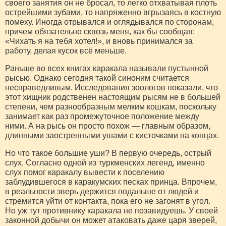
своего занятия он не бросал, то легко отхватывая плоть
острейшими зубами, то напряженно вгрызаясь в костную
помеху. Иногда отрывался и оглядывался по сторонам,
причем обязательно сквозь меня, как бы сообщая:
«Чихать я на тебя хотел!», и вновь принимался за
работу, делая кусок всё меньше.
Раньше во всех книгах каракала называли пустынной
рысью. Однако сегодня такой синоним считается
несправедливым. Исследования зоологов показали, что
этот хищник родственен настоящим рысям не в большей
степени, чем разнообразным мелким кошкам, поскольку
занимает как раз промежуточное положение между
ними. А на рысь он просто похож — главным образом,
длинными заостренными ушами с кисточками на концах.
Но что такое большие уши? В первую очередь, острый
слух. Согласно одной из туркменских легенд, именно
слух помог каракалу вывести к поселению
заблудившегося в каракумских песках принца. Впрочем,
в реальности зверь держится подальше от людей и
стремится уйти от контакта, пока его не загонят в угол.
Но уж тут противнику каракала не позавидуешь. У своей
законной добычи он может атаковать даже царя зверей,