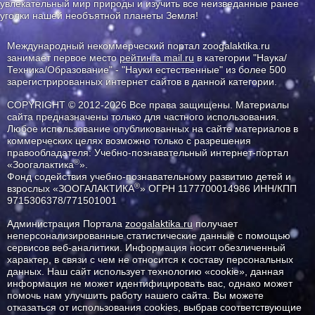
увлекательный мир природы и изучить все неизведанные ранее
уголки нашей необъятной планеты Земля!
Международный некоммерческий портал zoogalaktika.ru
занимает первое место
рейтинга mail.ru
в категории "Наука/
Техника/Образование" - "Науки естественные" из более 500
зарегистрированных интернет сайтов в данной категории.
COPYRIGHT © 2012-2026 Все права защищены. Материалы
сайта предназначены только для частного использования.
Любое использование опубликованных на сайте материалов в
коммерческих целях возможно только с разрешения
правообладателя: Учебно-познавательный интернет-портал
®
«Зоогалактика
».
Фонд содействия учебно-познавательному развитию детей и
®
взрослых «ЗООГАЛАКТИКА
» ОГРН 1177700014986 ИНН/КПП
9715306378/771501001
Администрация Портала
zoogalaktika.ru
получает
неперсонализированные статистические данные с помощью
сервисов веб-аналитики. Информация носит обезличенный
характер, в связи с чем не относится к составу персональных
данных. Наш сайт использует технологию «cookie», данная
информация не может идентифицировать вас, однако может
помочь нам улучшить работу нашего сайта. Вы можете
отказаться от использования cookies, выбрав соответствующие