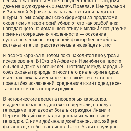
весьма пластичен и может сосуществовать с людьми
даже на окультуренных землях. Правда, в Центральной
и Западной Африке на каракала охотятся ради его
шкуры, а южноафриканские фермеры за пределами
охраняемых территорий убивают его как разбойника,
нападающего на домашнюю птицу и мелкий скот. Другие
причины сокращения численности — освоение
пустынных земель, возросший фактор беспокойства,
капканы и петли, расставляемые на зайцев и лис.
И все же каракал в целом пока находится вне угрозы
исчезновения. В Южной Африке и Намибии он просто
обычен и даже многочислен. Поэтому Международный
союз охраны природы относит его к категории видов,
вызывающих наименьшее беспокойство, хотя нет
правил без исключений: среднеазиатский подвид все-
таки отнесен к категории редких.
В исторические времена проворных каракалов,
выдрессированных для охоты, держали, наряду с
гепардами, при дворах богатых граждан Индии и
Персии. Индийские раджи ценили их даже выше
гепардов. С ними добывали джейранов, лис, зайцев,
фазанов и, якобы, павлинов. Также были популярны