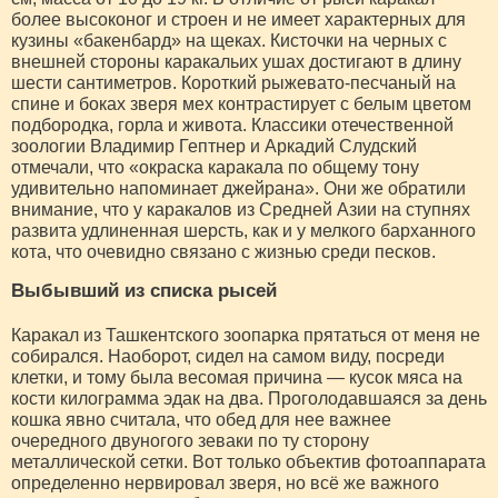
более высоконог и строен и не имеет характерных для
кузины «бакенбард» на щеках. Кисточки на черных с
внешней стороны каракальих ушах достигают в длину
шести сантиметров. Короткий рыжевато-песчаный на
спине и боках зверя мех контрастирует с белым цветом
подбородка, горла и живота. Классики отечественной
зоологии Владимир Гептнер и Аркадий Слудский
отмечали, что «окраска каракала по общему тону
удивительно напоминает джейрана». Они же обратили
внимание, что у каракалов из Средней Азии на ступнях
развита удлиненная шерсть, как и у мелкого барханного
кота, что очевидно связано с жизнью среди песков.
Выбывший из списка рысей
Каракал из Ташкентского зоопарка прятаться от меня не
собирался. Наоборот, сидел на самом виду, посреди
клетки, и тому была весомая причина — кусок мяса на
кости килограмма эдак на два. Проголодавшаяся за день
кошка явно считала, что обед для нее важнее
очередного двуногого зеваки по ту сторону
металлической сетки. Вот только объектив фотоаппарата
определенно нервировал зверя, но всё же важного