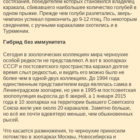
состязания, победителем которых становился владелец
каракала, сбивавшего наибольшее количество голубей в
одном прыжке. Прежде чем голуби разлетались, зверь-
чемпион успевал прикончить до 9-12 птиц. По некоторым
сведениям, с ручными каракалами охотились и в
Туркмении.
Гибрид без иммунитета
Сегодня в зоологических коллекциях мира черноухие
особой редкости не представляют. А вот в зоопарках
СССР и постсоветского пространства каракал долгое
время слыл редкостью, и видеть его можно было не
более чем в одной-двух коллекциях. До 1994 года
единственным представителем вида являлась самка в
Ленинградском зоопарке, но уже в 1995-м постсоветская
зоопопуляция выросла до 6 зверей, а 1 января 2015
года в 10 зоопарках на территории бывшего Советского
Союза жили уже около 20 каракалов. Заметно больше,
но всё же почти вдевятеро меньше, чем обыкновенных
рысей.
Что касается размножения, то черноухие приносили
потомство в зоопарках Москвы, Новосибирска и