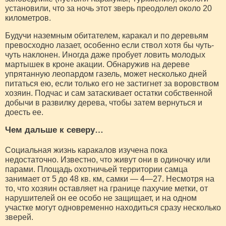
установили, что за ночь этот зверь преодолел около 20
километров.
Будучи наземным обитателем, каракал и по деревьям
превосходно лазает, особенно если ствол хотя бы чуть-
чуть наклонен. Иногда даже пробует ловить молодых
мартышек в кроне акации. Обнаружив на дереве
упрятанную леопардом газель, может несколько дней
питаться ею, если только его не застигнет за воровством
хозяин. Подчас и сам затаскивает остатки собственной
добычи в развилку дерева, чтобы затем вернуться и
доесть ее.
Чем дальше к северу…
Социальная жизнь каракалов изучена пока
недостаточно. Известно, что живут они в одиночку или
парами. Площадь охотничьей территории самца
занимает от 5 до 48 кв. км, самки — 4—27. Несмотря на
то, что хозяин оставляет на границе пахучие метки, от
нарушителей он ее особо не защищает, и на одном
участке могут одновременно находиться сразу несколько
зверей.