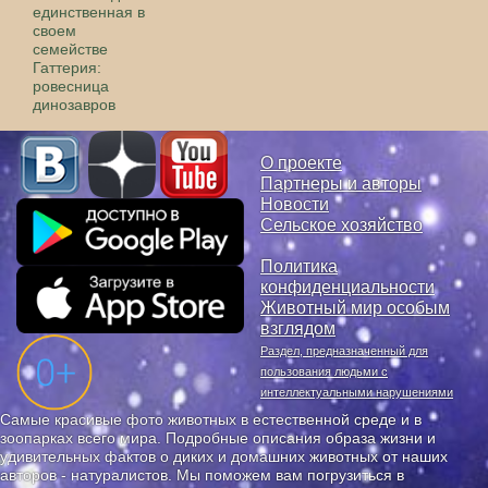
единственная в
своем
семействе
Гаттерия:
ровесница
динозавров
О проекте
Партнеры и авторы
Новости
Сельское хозяйство
Политика
конфиденциальности
Животный мир особым
взглядом
Раздел, предназначенный для
пользования людьми с
интеллектуальными нарушениями
Самые красивые фото животных в естественной среде и в
зоопарках всего мира. Подробные описания образа жизни и
удивительных фактов о диких и домашних животных от наших
авторов - натуралистов. Мы поможем вам погрузиться в