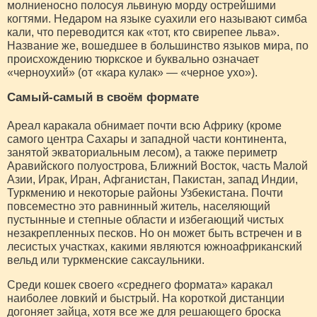
молниеносно полосуя львиную морду острейшими
когтями. Недаром на языке суахили его называют симба
кали, что переводится как «тот, кто свирепее льва».
Название же, вошедшее в большинство языков мира, по
происхождению тюркское и буквально означает
«черноухий» (от «кара кулак» — «черное ухо»).
Самый-самый в своём формате
Ареал каракала обнимает почти всю Африку (кроме
самого центра Сахары и западной части континента,
занятой экваториальным лесом), а также периметр
Аравийского полуострова, Ближний Восток, часть Малой
Азии, Ирак, Иран, Афганистан, Пакистан, запад Индии,
Туркмению и некоторые районы Узбекистана. Почти
повсеместно это равнинный житель, населяющий
пустынные и степные области и избегающий чистых
незакрепленных песков. Но он может быть встречен и в
лесистых участках, какими являются южноафриканский
вельд или туркменские саксаульники.
Среди кошек своего «среднего формата» каракал
наиболее ловкий и быстрый. На короткой дистанции
догоняет зайца, хотя все же для решающего броска