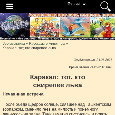
Языки
Зоогалактика
»
Рассказы о животных
»
Каракал: тот, кто свирепее льва
Опубликовано: 24.06.2016
Время чтения статьи: 10 мин.
Каракал: тот, кто
свирепее льва
Нечаянная встреча
После обеда щедрое солнце, сиявшее над Ташкентским
зоопарком, сменило гнев на милость и понемногу
двинулось на запад. Тени заметно сгустились, и гулять