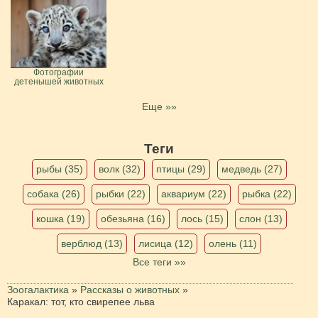
Фотографии
детенышей животных
Еще »»
Теги
рыбы (35)
волк (32)
птицы (29)
медведь (27)
собака (26)
рыбки (22)
аквариум (22)
рыбка (22)
кошка (19)
обезьяна (16)
лось (15)
слон (13)
верблюд (13)
лисица (12)
олень (11)
Все теги »»
Зоогалактика
»
Рассказы о животных
»
Каракал: тот, кто свирепее льва