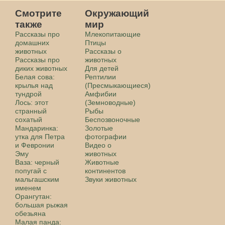
Смотрите
Окружающий
также
мир
Рассказы про
Млекопитающие
домашних
Птицы
животных
Рассказы о
Рассказы про
животных
диких животных
Для детей
Белая сова:
Рептилии
крылья над
(Пресмыкающиеся)
тундрой
Амфибии
Лось: этот
(Земноводные)
странный
Рыбы
сохатый
Беспозвоночные
Мандаринка:
Золотые
утка для Петра
фотографии
и Февронии
Видео о
Эму
животных
Ваза: черный
Животные
попугай с
континентов
мальгашским
Звуки животных
именем
Орангутан:
большая рыжая
обезьяна
Малая панда: