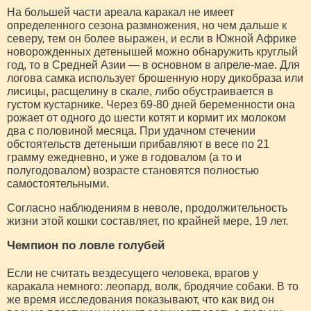
На большей части ареала каракал не имеет
определенного сезона размножения, но чем дальше к
северу, тем он более выражен, и если в Южной Африке
новорожденных детенышей можно обнаружить круглый
год, то в Средней Азии — в основном в апреле-мае. Для
логова самка использует брошенную нору дикобраза или
лисицы, расщелину в скале, либо обустраивается в
густом кустарнике. Через 69-80 дней беременности она
рожает от одного до шести котят и кормит их молоком
два с половиной месяца. При удачном стечении
обстоятельств детеныши прибавляют в весе по 21
грамму ежедневно, и уже в годовалом (а то и
полугодовалом) возрасте становятся полностью
самостоятельными.
Согласно наблюдениям в неволе, продолжительность
жизни этой кошки составляет, по крайней мере, 19 лет.
Чемпион по ловле голубей
Если не считать вездесущего человека, врагов у
каракала немного: леопард, волк, бродячие собаки. В то
же время исследования показывают, что как вид он