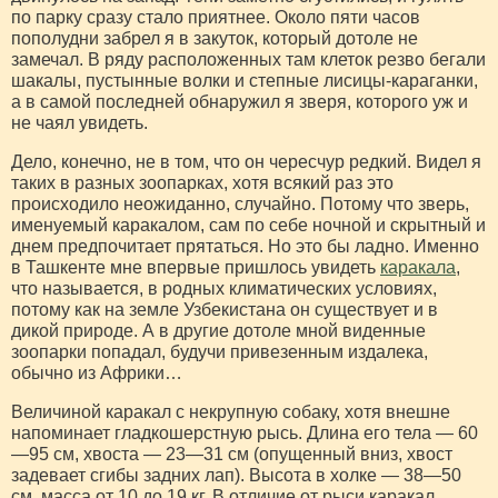
по парку сразу стало приятнее. Около пяти часов
пополудни забрел я в закуток, который дотоле не
замечал. В ряду расположенных там клеток резво бегали
шакалы, пустынные волки и степные лисицы-караганки,
а в самой последней обнаружил я зверя, которого уж и
не чаял увидеть.
Дело, конечно, не в том, что он чересчур редкий. Видел я
таких в разных зоопарках, хотя всякий раз это
происходило неожиданно, случайно. Потому что зверь,
именуемый каракалом, сам по себе ночной и скрытный и
днем предпочитает прятаться. Но это бы ладно. Именно
в Ташкенте мне впервые пришлось увидеть
каракала
,
что называется, в родных климатических условиях,
потому как на земле Узбекистана он существует и в
дикой природе. А в другие дотоле мной виденные
зоопарки попадал, будучи привезенным издалека,
обычно из Африки…
Величиной каракал с некрупную собаку, хотя внешне
напоминает гладкошерстную рысь. Длина его тела — 60
—95 см, хвоста — 23—31 см (опущенный вниз, хвост
задевает сгибы задних лап). Высота в холке — 38—50
см, масса от 10 до 19 кг. В отличие от рыси каракал