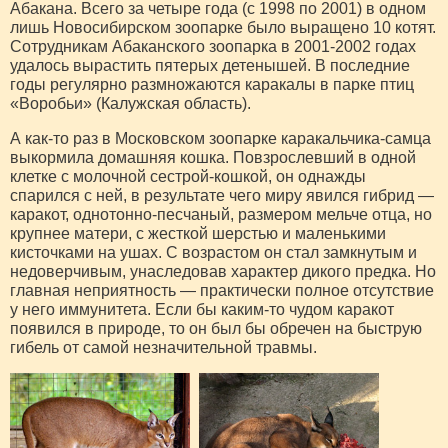
Абакана. Всего за четыре года (с 1998 по 2001) в одном
лишь Новосибирском зоопарке было выращено 10 котят.
Сотрудникам Абаканского зоопарка в 2001-2002 годах
удалось вырастить пятерых детенышей. В последние
годы регулярно размножаются каракалы в парке птиц
«Воробьи» (Калужская область).
А как-то раз в Московском зоопарке каракальчика-самца
выкормила домашняя кошка. Повзрослевший в одной
клетке с молочной сестрой-кошкой, он однажды
спарился с ней, в результате чего миру явился гибрид —
каракот, однотонно-песчаный, размером мельче отца, но
крупнее матери, с жесткой шерстью и маленькими
кисточками на ушах. С возрастом он стал замкнутым и
недоверчивым, унаследовав характер дикого предка. Но
главная неприятность — практически полное отсутствие
у него иммунитета. Если бы каким-то чудом каракот
появился в природе, то он был бы обречен на быструю
гибель от самой незначительной травмы.