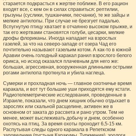
старается подкрасться к жертве поближе. В его рацион
входят все, с кем он в силах справиться: рептилии,
грызуны (суслики, тушканчики, песчанки), те же зайцы и
мелкие антилопы. При случае не брезгует падалью.
Вспугнутую птицу хватает в отчаянно высоком прыжке, и
так его жертвами становятся голуби, цесарки, мелкие
дрофы флориканы. Иногда нападает на взрослых
газелей, за что на северо-западе от озера Чад его
почтительно называют газельим котом. А как-то в южной
Аравии очень голодный каракал ранил взрослого белого
орикса, но исход оказался плачевным для него же:
большая, агрессивная, вооруженная длинными острыми
рогами антилопа проткнула и убила наглеца.
Сумерки и прохладная ночь — главное охотничье время
каракала, и вот тут большие уши приходятся ему кстати.
Радиотелеметрические исследования, проведенные в
Израиле, показали, что днем хищник обычно отдыхает в
зарослях или скальной расщелине, активен же в
основном от заката до рассвета и рано утром. Тем не
менее, может выслеживать добычу и днем, особенно
охотясь на птиц. За время охоты проходит 6,5-15 км.
Распутывая следы одного каракала в Репеткском
заповеднике (пустыня Каракумы, Туркмения), зоологи