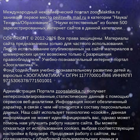
Международный некоммерческий портал zoogalaktika.ru
занимает первое место
рейтинга mail.ru
в категории "Наука/
Техника/Образование" - "Науки естественные" из более 500
зарегистрированных интернет сайтов в данной категории.
COPYRIGHT © 2012-2026 Все права защищены. Материалы
сайта предназначены только для частного использования.
Любое использование опубликованных на сайте материалов в
коммерческих целях возможно только с разрешения
правообладателя: Учебно-познавательный интернет-портал
®
«Зоогалактика
».
Фонд содействия учебно-познавательному развитию детей и
®
взрослых «ЗООГАЛАКТИКА
» ОГРН 1177700014986 ИНН/КПП
9715306378/771501001
Администрация Портала
zoogalaktika.ru
получает
неперсонализированные статистические данные с помощью
сервисов веб-аналитики. Информация носит обезличенный
характер, в связи с чем не относится к составу персональных
данных. Наш сайт использует технологию «cookie», данная
информация не может идентифицировать вас, однако может
помочь нам улучшить работу нашего сайта. Вы можете
отказаться от использования cookies, выбрав соответствующие
настройки в браузере. Продолжая работу с сайтом, вы
соглашаетесь с обработкой пользовательских данных и