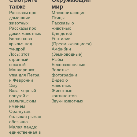
также
мир
Рассказы про
Млекопитающие
домашних
Птицы
животных
Рассказы о
Рассказы про
животных
диких животных
Для детей
Белая сова:
Рептилии
крылья над
(Пресмыкающиеся)
тундрой
Амфибии
Лось: этот
(Земноводные)
странный
Рыбы
сохатый
Беспозвоночные
Мандаринка:
Золотые
утка для Петра
фотографии
и Февронии
Видео о
Эму
животных
Ваза: черный
Животные
попугай с
континентов
мальгашским
Звуки животных
именем
Орангутан:
большая рыжая
обезьяна
Малая панда:
единственная в