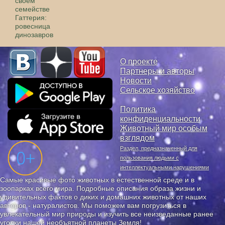
своем
семействе
Гаттерия:
ровесница
динозавров
О проекте
Партнеры и авторы
Новости
Сельское хозяйство
Политика
конфиденциальности
Животный мир особым
взглядом
Раздел, предназначенный для
пользования людьми с
интеллектуальными нарушениями
Самые красивые фото животных в естественной среде и в
зоопарках всего мира. Подробные описания образа жизни и
удивительных фактов о диких и домашних животных от наших
авторов - натуралистов. Мы поможем вам погрузиться в
увлекательный мир природы и изучить все неизведанные ранее
уголки нашей необъятной планеты Земля!