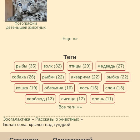
Фотографии
детенышей животных
Еще »»
Теги
рыбы (35)
волк (32)
птицы (29)
медведь (27)
собака (26)
рыбки (22)
аквариум (22)
рыбка (22)
кошка (19)
обезьяна (16)
лось (15)
слон (13)
верблюд (13)
лисица (12)
олень (11)
Все теги »»
Зоогалактика
»
Рассказы о животных
»
Белая сова: крылья над тундрой
Смотрите
Окружающий