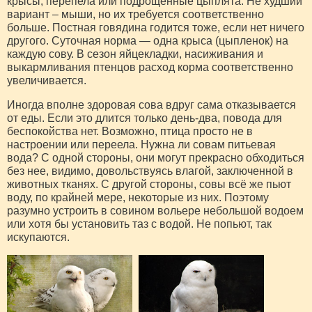
крысы, перепела или подрощенные цыплята. Не худший
вариант – мыши, но их требуется соответственно
больше. Постная говядина годится тоже, если нет ничего
другого. Суточная норма — одна крыса (цыпленок) на
каждую сову. В сезон яйцекладки, насиживания и
выкармливания птенцов расход корма соответственно
увеличивается.
Иногда вполне здоровая сова вдруг сама отказывается
от еды. Если это длится только день-два, повода для
беспокойства нет. Возможно, птица просто не в
настроении или переела. Нужна ли совам питьевая
вода? С одной стороны, они могут прекрасно обходиться
без нее, видимо, довольствуясь влагой, заключенной в
животных тканях. С другой стороны, совы всё же пьют
воду, по крайней мере, некоторые из них. Поэтому
разумно устроить в совином вольере небольшой водоем
или хотя бы установить таз с водой. Не попьют, так
искупаются.