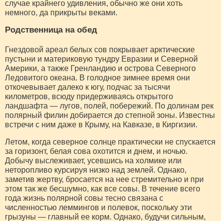
случае крайнего удивления, обычно же они хоть
немного, да прикрыты веками.
Родственница на обед
Гнездовой ареал белых сов покрывает арктические
пустыни и материковую тундру Евразии и Северной
Америки, а также Гренландию и острова Северного
Ледовитого океана. В голодное зимнее время они
откочевывает далеко к югу, подчас за тысячи
километров, всюду придерживаясь открытого
ландшафта — лугов, полей, побережий. По долинам рек
полярный филин добирается до степной зоны. Известны
встречи с ним даже в Крыму, на Кавказе, в Киргизии.
Летом, когда северное солнце практически не спускается
за горизонт, белая сова охотится и днем, и ночью.
Добычу выслеживает, усевшись на холмике или
неторопливо курсируя низко над землей. Однако,
заметив жертву, бросается на нее стремительно и при
этом так же бесшумно, как все совы. В течение всего
года жизнь полярной совы тесно связана с
численностью леммингов и полевок, поскольку эти
грызуны — главный ее корм. Однако, будучи сильным,