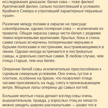
исследования доказали: белая сова – тоже филин!
Арктический филин, сильно посветлевший в условиях
Крайнего Севера и утративший характерные перьевые
«уши».
Различие между полами в окраске не присуще
совообразным, однако полярная сова — исключение из
правила. Общая окраска самца чисто-белая с редкими
темно-коричневыми крапинами. Крылья, бока и спина
самки сильно исчерчены поперечными черными и
бурыми полосками и пестринами, выстраивающимися в
линии. Однако иногда встречаются и пестроватые
самцы, и довольно светлые самки. В любом случае, чем
птица старше, тем она белее.
Оперение белой совы исключительно приспособлено к
суровым северным условиям. Оно очень густое и
плотное, особенно на брюхе, что позволяет птице
часами просиживать на льду, снегу и пронизывающем
ветре. Мощные лапы оперены до самых когтей.
Большие желтые глаза делают взгляд совы очень
выразительным, правда, у взрослых птиц их нечасто
можно увидеть широко распахнутыми — разве что в