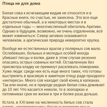
Птица не для дома
Белая сова к исчезающим видам не относится и в
Красные книги, по счастью, не занесена. Это все еще
достаточно обычный, а в некоторых местах и в
отдельные годы — многочисленный обитатель Арктики.
Однако в будущем, возможно, не очень отдаленном, всё
может измениться: Север активно осваивается
человеком, а арктическая природа невероятно хрупка.
Вообще же естественных врагов у полярных сов мало.
Ослабевших, больных и молодых особей иногда
убивают песцы и волки, даже в этом случае резонно
опасаясь острых совиных когтей. Оставленную без
присмотра кладку не преминут расклевать поморники.
Хуже люди: среди них есть еще много таких, что готовы
выстрелить в красивую и заметную птицу ради праздного
«интереса». Много сов находит свой конец в капканах.
Так или иначе, но в природе редкая белая сова доживает
до 10 лет. Что касается неволи, то в зоопарках и
питомниках срок ее жизни в три и более раза дольше.
Кстати, в XXI веке на численность белых сов стала
влиять «поттеромания»: богатые родители юных