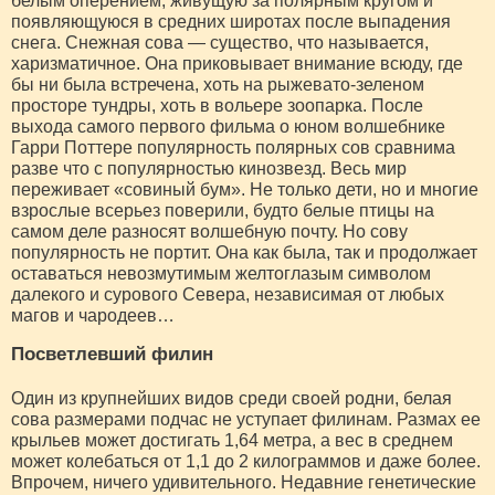
белым оперением, живущую за полярным кругом и
появляющуюся в средних широтах после выпадения
снега. Снежная сова — существо, что называется,
харизматичное. Она приковывает внимание всюду, где
бы ни была встречена, хоть на рыжевато-зеленом
просторе тундры, хоть в вольере зоопарка. После
выхода самого первого фильма о юном волшебнике
Гарри Поттере популярность полярных сов сравнима
разве что с популярностью кинозвезд. Весь мир
переживает «совиный бум». Не только дети, но и многие
взрослые всерьез поверили, будто белые птицы на
самом деле разносят волшебную почту. Но сову
популярность не портит. Она как была, так и продолжает
оставаться невозмутимым желтоглазым символом
далекого и сурового Севера, независимая от любых
магов и чародеев…
Посветлевший филин
Один из крупнейших видов среди своей родни, белая
сова размерами подчас не уступает филинам. Размах ее
крыльев может достигать 1,64 метра, а вес в среднем
может колебаться от 1,1 до 2 килограммов и даже более.
Впрочем, ничего удивительного. Недавние генетические