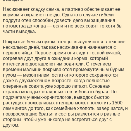
Насиживает кладку самка, а партнер обеспечивает ее
кормом и охраняет гнездо. Однако в случае гибели
подруги отец способен довести дело выращивания
потомства до конца — если и не всех совят, то хотя бы
части выводка.
Покрытые белым пухом птенцы вылупляются в течение
нескольких дней, так как насиживание начинается с
первого яйца. Первое время они сидят тесной кучкой,
согревая друг друга в ожидании корма, который
интенсивно доставляют им родители. С течением
времени малыши покрываются промежуточным бурым
пухом — мезоптилем, остатки которого сохраняются
даже в двухмесячном возрасте, когда полностью
оперенные совята уже хорошо летают. Основная
окраска молодых полярных сов рябовато-бурая. По
подсчетам ученых-орнитологов, выводок быстро
растущих прожорливых птенцов может поглотить 1500
леммингов до того, как семейные хлопоты завершатся, и
повзрослевшие братья и сестры разлетятся в разные
стороны, чтобы уже никогда не встретиться друг с
другом.