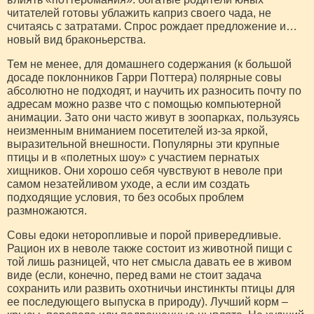
читателей готовы ублажить каприз своего чада, не
считаясь с затратами. Спрос рождает предложение и…
новый вид браконьерства.
Тем не менее, для домашнего содержания (к большой
досаде поклонников Гарри Поттера) полярные совы
абсолютно не подходят, и научить их разносить почту по
адресам можно разве что с помощью компьютерной
анимации. Зато они часто живут в зоопарках, пользуясь
неизменным вниманием посетителей из-за яркой,
выразительной внешности. Популярны эти крупные
птицы и в «полетных шоу» с участием пернатых
хищников. Они хорошо себя чувствуют в неволе при
самом незатейливом уходе, а если им создать
подходящие условия, то без особых проблем
размножаются.
Совы едоки неторопливые и порой привередливые.
Рацион их в неволе также состоит из животной пищи с
той лишь разницей, что нет смысла давать ее в живом
виде (если, конечно, перед вами не стоит задача
сохранить или развить охотничьи инстинкты птицы для
ее последующего выпуска в природу). Лучший корм –