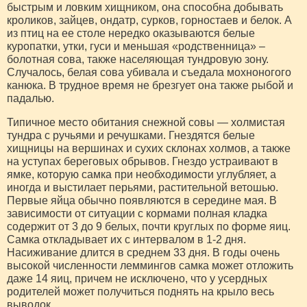
быстрым и ловким хищником, она способна добывать
кроликов, зайцев, ондатр, сурков, горностаев и белок. А
из птиц на ее столе нередко оказываются белые
куропатки, утки, гуси и меньшая «родственница» –
болотная сова, также населяющая тундровую зону.
Случалось, белая сова убивала и съедала мохноногого
канюка. В трудное время не брезгует она также рыбой и
падалью.
Типичное место обитания снежной совы — холмистая
тундра с ручьями и речушками. Гнездятся белые
хищницы на вершинах и сухих склонах холмов, а также
на уступах береговых обрывов. Гнездо устраивают в
ямке, которую самка при необходимости углубляет, а
иногда и выстилает перьями, растительной ветошью.
Первые яйца обычно появляются в середине мая. В
зависимости от ситуации с кормами полная кладка
содержит от 3 до 9 белых, почти круглых по форме яиц.
Самка откладывает их с интервалом в 1-2 дня.
Насиживание длится в среднем 33 дня. В годы очень
высокой численности леммингов самка может отложить
даже 14 яиц, причем не исключено, что у усердных
родителей может получиться поднять на крыло весь
выводок.