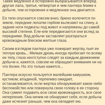
Также медленно и осторожно выбрасывается вперед
другая лапа, третья, четвертая и чем пантера ближе к
добыче, тем осторожнее и медленнее она двигается.
Ее тело опускается совсем вниз, брюхо волочится по
земле, передние лопатки горбом вылезают на спину, а
задние ноги поджаты под живот и напряжены до самой
высокой степени. Еле-еле передвигаются они вслед за
передними. Вид добычи заставляет разгораться
кровожадным блеском желтые глаза.
Своим взглядом пантера уже пожирает жертву, пьет ее
теплую кровь... Мелкая дрожь иногда пробегает по всему
ее телу, глаза неотступно следят за каждым движением
добычи и, кажется, совсем не обращают внимания ни на
что более. Но это только кажется...
Пантера искусно пользуется малейшим камушком,
кустиком, впадиной, терпеливо ожидает,
останавливается, если жертва обнаруживает какое-либо
беспокойство или повернула свою голову в ее сторону.
Она сумеет подавить всю свою кровожадность, все свое
нетерпение. Она ничем не обнаружит себя, если добыча
даже исчезнет раньше, чем она овладеет ею.