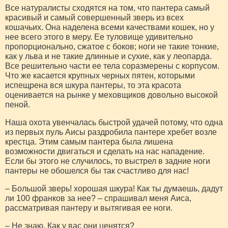
Все натуралисты сходятся на том, что пантера самый
красивый и самый совершенный зверь из всех
кошачьих. Она наделена всеми качествами кошек, но у
нее всего этого в меру. Ее туловище удивительно
пропорционально, сжатое с боков; ноги не такие тонкие,
как у льва и не такие длинные и сухие, как у леопарда.
Все решительно части ее тела соразмерены с корпусом.
Что же касается крупных черных пятен, которыми
испещрена вся шкура пантеры, то эта красота
оценивается на рынке у меховщиков довольно высокой
пеной.
Наша охота увенчалась быстрой удачей потому, что одна
из первых пуль Аисы раздробила пантере хребет возле
крестца. Этим самым пантера была лишена
возможности двигаться и сделать на нас нападение.
Если бы этого не случилось, то выстрел в задние ноги
пантеры не обошелся бы так счастливо для нас!
– Большой зверь! хорошая шкура! Как ты думаешь, дадут
ли 100 франков за нее? – спрашивал меня Аиса,
рассматривая пантеру и вытягивая ее ноги.
– Не знаю. Как у вас они ценятся?