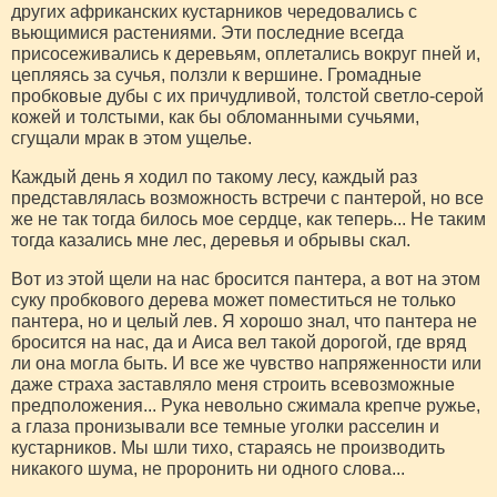
других африканских кустарников чередовались с
вьющимися растениями. Эти последние всегда
присосеживались к деревьям, оплетались вокруг пней и,
цепляясь за сучья, ползли к вершине. Громадные
пробковые дубы с их причудливой, толстой светло-серой
кожей и толстыми, как бы обломанными сучьями,
сгущали мрак в этом ущелье.
Каждый день я ходил по такому лесу, каждый раз
представлялась возможность встречи с пантерой, но все
же не так тогда билось мое сердце, как теперь... Не таким
тогда казались мне лес, деревья и обрывы скал.
Вот из этой щели на нас бросится пантера, а вот на этом
суку пробкового дерева может поместиться не только
пантера, но и целый лев. Я хорошо знал, что пантера не
бросится на нас, да и Аиса вел такой дорогой, где вряд
ли она могла быть. И все же чувство напряженности или
даже страха заставляло меня строить всевозможные
предположения... Рука невольно сжимала крепче ружье,
а глаза пронизывали все темные уголки расселин и
кустарников. Мы шли тихо, стараясь не производить
никакого шума, не проронить ни одного слова...