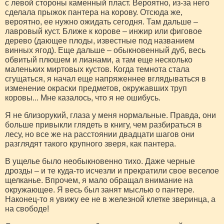
с левой стороны каменный пласт. Вероятно, из-за него
сделала прыжок пантера на корову. Отсюда же,
вероятно, ее нужно ожидать сегодня. Там дальше –
лавровый куст. Ближе к корове – инжир или фиговое
дерево (дающее плоды, известные под названием
винных ягод). Еще дальше – обыкновенный дуб, весь
обвитый плюшем и лианами, а там еще несколько
маленьких миртовых кустов. Когда темнота стала
сгущаться, я начал еще напряженнее вглядываться в
изменение окраски предметов, окружавших труп
коровы... Мне казалось, что я не ошибусь.
Я не близорукий, глаза у меня нормальные. Правда, они
больше привыкли глядеть в книгу, чем разбираться в
лесу, но все же на расстоянии двадцати шагов они
разглядят такого крупного зверя, как пантера.
В ущелье было необыкновенно тихо. Даже черные
дрозды – и те куда-то исчезли и прекратили свое веселое
щелканье. Впрочем, я мало обращал внимание на
окружающее. Я весь был занят мыслью о пантере.
Наконец-то я увижу ее не в железной клетке зверинца, а
на свободе!