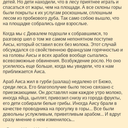
детей. Но дети находили, что в лесу приятнее играть и
спасаться от жары, чем на площади. А все склоны горы
были покрыты к их услугам роскошным, сплошным
лесом из пробкового дуба. Так само собою вышло, что
на площадке собрались одни взрослые.
Когда мы с Дювалем подошли к собравшимся, то
разговор шел о том же самом непонятном поступке
Аисы, который оставил всех без молока. Этот случай
обсуждался со свойственною французам горячностью и
на головы Аисы и всех арабов вообще сыпались
всевозможные обвинения. Возбуждение росло. Но оно
усилилось еще больше, когда мы увидели, что к нам
приближается Аиса.
Араб Аиса жил в гурби (шалаш) недалеко от Бюжо,
среди леса. Его благополучие было тесно связано с
приезжающими. Он доставлял нам каждое утро молоко,
иногда яйца, цыплят, привозил снизу из города фрукты,
его дети собирали белые грибы. Иногда Аису брали в
качестве проводника на прогулку в горы... Все были
довольны услужливым, приветливым арабом... И вдруг
сразу мнение о нем изменилось...