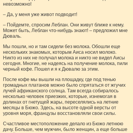
невозможно!
– Да, у меня уже живот подводит!
– Пойдемте, спросим Леблан. Они живут ближе к нему.
Может быть, Леблан что-нибудь знают! – предложил мне
Дюваль.
Мы пошли, но и там сидели без молока. Обошли еще
нескольких знакомых, которым Аиса носил молоко.
Никто из них не получал молока и никто не видел Аисы
сегодня. Многие, не надеясь на получение молока, пили
черный кофе. Пошел и я к Дювалю за этим.
После кофе мы вышли на площадку, где под тенью
громадных платанов можно было спрятаться от жгучих
лучей африканского солнца. Там всегда собиралось
несколько человек приезжих, которые, изнемогая в
долинах от гнетущей жары, переселялись на летние
месяцы в Бюжо. Здесь, на высоте одной версты от
уровня моря, французы восстановляли свои силы.
Счастливое местоположение делало из Бюжо летнюю
дачу. Больше, чем мужчин, было женщин, а еще больше