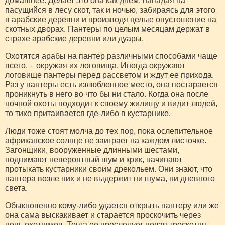
домашнее. Делает это она как днем, нападая на
пасущийся в лесу скот, так и ночью, забираясь для этого
в арабские деревни и производя целые опустошение на
скотных дворах. Пантеры по целым месяцам держат в
страхе арабские деревни или дуары.
Охотятся арабы на пантер различными способами чаще
всего, – окружая их логовища. Иногда окружают
логовище пантеры перед рассветом и ждут ее прихода.
Раз у пантеры есть излюбленное место, она постарается
проникнуть в него во что бы ни стало. Когда она после
ночной охоты подходит к своему жилищу и видит людей,
то тихо притаивается где-либо в кустарнике.
Люди тоже стоят молча до тех пор, пока ослепительное
африканское солнце не заиграет на каждом листочке.
Загонщики, вооруженные длинными шестами,
поднимают невероятный шум и крик, начинают
протыкать кустарники своим дрекольем. Они знают, что
пантера возле них и не выдержит ни шума, ни дневного
света.
Обыкновенно кому-либо удается открыть пантеру или же
она сама выскакивает и старается проскочить через
цепь охотников. Тогда ее преследует целая трескотня