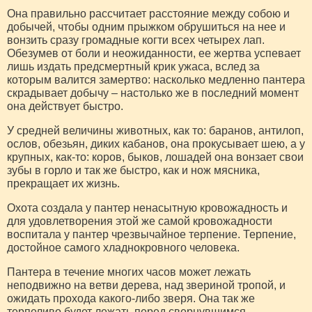
Она правильно рассчитает расстояние между собою и
добычей, чтобы одним прыжком обрушиться на нее и
вонзить сразу громадные когти всех четырех лап.
Обезумев от боли и неожиданности, ее жертва успевает
лишь издать предсмертный крик ужаса, вслед за
которым валится замертво: насколько медленно пантера
скрадывает добычу – настолько же в последний момент
она действует быстро.
У средней величины животных, как то: баранов, антилоп,
ослов, обезьян, диких кабанов, она прокусывает шею, а у
крупных, как-то: коров, быков, лошадей она вонзает свои
зубы в горло и так же быстро, как и нож мясника,
прекращает их жизнь.
Охота создала у пантер ненасытную кровожадность и
для удовлетворения этой же самой кровожадности
воспитала у пантер чрезвычайное терпение. Терпение,
достойное самого хладнокровного человека.
Пантера в течение многих часов может лежать
неподвижно на ветви дерева, над звериной тропой, и
ожидать прохода какого-либо зверя. Она так же
терпеливо будет лежать перед свернувшимся