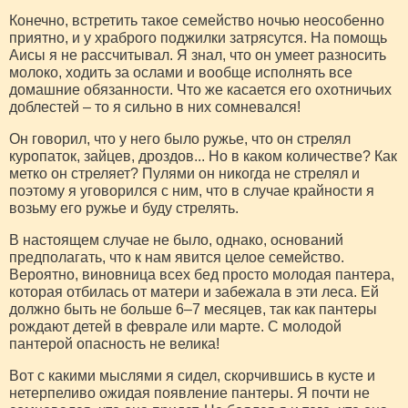
Конечно, встретить такое семейство ночью неособенно
приятно, и у храброго поджилки затрясутся. На помощь
Аисы я не рассчитывал. Я знал, что он умеет разносить
молоко, ходить за ослами и вообще исполнять все
домашние обязанности. Что же касается его охотничьих
доблестей – то я сильно в них сомневался!
Он говорил, что у него было ружье, что он стрелял
куропаток, зайцев, дроздов... Но в каком количестве? Как
метко он стреляет? Пулями он никогда не стрелял и
поэтому я уговорился с ним, что в случае крайности я
возьму его ружье и буду стрелять.
В настоящем случае не было, однако, оснований
предполагать, что к нам явится целое семейство.
Вероятно, виновница всех бед просто молодая пантера,
которая отбилась от матери и забежала в эти леса. Ей
должно быть не больше 6–7 месяцев, так как пантеры
рождают детей в феврале или марте. С молодой
пантерой опасность не велика!
Вот с какими мыслями я сидел, скорчившись в кусте и
нетерпеливо ожидая появление пантеры. Я почти не