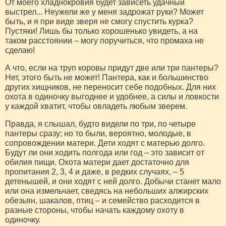
От моего хладнокровия будет зависеть удачный
выстрел... Неужели же у меня задрожат руки? Может
быть, и я при виде зверя не смогу спустить курка?
Пустяки! Лишь бы только хорошенько увидеть, а на
таком расстоянии – могу поручиться, что промаха не
сделаю!
А что, если на труп коровы придут две или три пантеры?
Нет, этого быть не может! Пантера, как и большинство
других хищников, не переносит себе подобных. Для них
охота в одиночку выгоднее и удобнее, а силы и ловкости
у каждой хватит, чтобы овладеть любым зверем.
Правда, я слышал, будто видели по три, по четыре
пантеры сразу; но то были, вероятно, молодые, в
сопровождении матери. Дети ходят с матерью долго.
Будут ли они ходить полгода или год – это зависит от
обилия пищи. Охота матери дает достаточно для
пропитания 2, 3, 4 и даже, в редких случаях, – 5
детенышей, и они ходят с ней долго. Добычи станет мало
или она измельчает, сведясь на небольших алжирских
обезьян, шакалов, птиц – и семейство расходится в
разные стороны, чтобы начать каждому охоту в
одиночку.