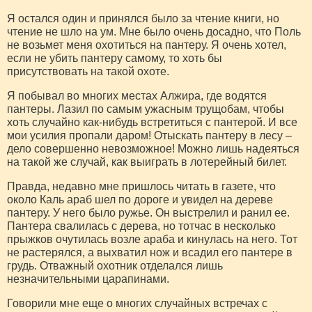
Я остался один и принялся было за чтение книги, но
чтение не шло на ум. Мне было очень досадно, что Поль
не возьмет меня охотиться на пантеру. Я очень хотел,
если не убить пантеру самому, то хоть бы
присутствовать на такой охоте.
Я побывал во многих местах Алжира, где водятся
пантеры. Лазил по самым ужасным трущобам, чтобы
хоть случайно как-нибудь встретиться с пантерой. И все
мои усилия пропали даром! Отыскать пантеру в лесу –
дело совершенно невозможное! Можно лишь надеяться
на такой же случай, как выиграть в лотерейный билет.
Правда, недавно мне пришлось читать в газете, что
около Каль араб шел по дороге и увидел на дереве
пантеру. У него было ружье. Он выстрелил и ранил ее.
Пантера свалилась с дерева, но тотчас в несколько
прыжков очутилась возле араба и кинулась на него. Тот
не растерялся, а выхватил нож и всадил его пантере в
грудь. Отважный охотник отделался лишь
незначительными царапинами.
Говорили мне еще о многих случайных встречах с