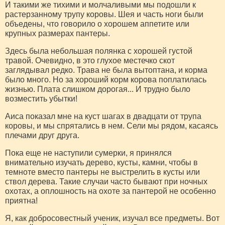
И такими же тихими и молчаливыми мы подошли к
растерзанному трупу коровы. Шея и часть ноги были
объедены, что говорило о хорошем аппетите или
крупных размерах пантеры.
Здесь была небольшая полянка с хорошей густой
травой. Очевидно, в это глухое местечко скот
заглядывал редко. Трава не была вытоптана, и корма
было много. Но за хороший корм корова поплатилась
жизнью. Плата слишком дорогая... И трудно было
возместить убытки!
Аиса показал мне на куст шагах в двадцати от трупа
коровы, и мы спрятались в нем. Сели мы рядом, касаясь
плечами друг друга.
Пока еще не наступили сумерки, я принялся
внимательно изучать дерево, кусты, камни, чтобы в
темноте вместо пантеры не выстрелить в кусты или
ствол дерева. Такие случаи часто бывают при ночных
охотах, а оплошность на охоте за пантерой не особенно
приятна!
Я, как добросовестный ученик, изучал все предметы. Вот