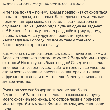
такие выстрелы могут положить её на месте!
Я теперь понял – почему арабы предпочитают охотиться
на пантер днем, а не ночью. Даже днем стремительные
прыжки пантеры мешают правильности выстрела и
случается, что из целого ряда пуль ни одна не заденет
ее! Бешеный зверь успевает раздробить руку одному,
вырвать клок мяса у другого, провести глубокие,
неизгладимые борозды по всему телу у третьего и
благополучно скрыться в чащу.
Как же она с нами разделается, когда я ничего не вижу, а
Аиса и стрелять-то толком не умеет? Ведь оба мы – горе-
охотники! Но отступать было поздно! Стыд не позволял
мне проявить свою трусость. Зато в голову все упорнее
стали лезть кровавые рассказы о пантерах, а тишина
африканского леса и темнота еще более увеличивала
жуткое чувство.
Рука моя уже слабо держала ружье: оно было
бесполезно! За то локоть невольно нажимал на ручку
моего охотничьего ножа. Его острое лезвие принесет
мне теперь, быть может, больше пользы, чем свинцовая
пуля...