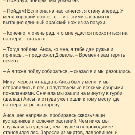
– Пожалуй, пойдем! Мы убьем ее.
– Пойдем! Если она на нас кинется, я стану вперед. У
меня хороший нож есть, – и с этими словами он
вытащил длинный арабский нож из-за пазухи.
– Конечно, я очень рад, что мне удастся поохотиться на
пантеру, – сказал я.
– Тогда пойдем, Аиса, ко мне, я тебе дам ружье и
припасы, – предложил Дюваль. – Времени вам терять
нечего.
– А я тоже пойду собираться, – сказал я и мы разошлись.
Минут через пятнадцать Аиса был у меня, и мы
отправились в лес, напутствуемые всякими добрыми
пожеланиями. Сначала мы зашли на минутку в гурби
(шалаш) Аисы, а оттуда уже пошли к тому месту, где
пантера загрызла корову.
Аиса шел напрямик, пробираясь сквозь чащи
кустарников и колючих растений. Чем ниже мы
спускались в ущелье, тем глуше и непроходимее
становился лес. Заросли из миртов, лавровишен и