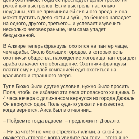
ружейных выстрелов. Если выстрелы настолько
неудачны, что не причинили ей сильного вреда, и она
может пустить в дело когти и зубы, то бешено нападает
на одного, другого, третьего... и успевает изувечить
несколько человек раньше, чем сама упадет
бездыханной.
В Алжире теперь французы охотятся на пантер чаще,
чем арабы. Около больших городов, в которых есть
охотничьи общества, нахождение логовища пантеры для
араба означает его обогащение. Охотники-французы
платят ему и целой компанией едут охотиться на
красивого и страшного зверя.
Тут в Бюжо были другие условия, нужно было просить
Поля, чтобы он избавил эти леса от опасного хищника. В
4 часа вечера с дилижансом вернулся из города Дюваль.
Он вернулся один. Поль куда-то уехал и неизвестно,
когда вернется. Аиса был в отчаянии...
– Пойдемте тогда вдвоем, – предложил я Дювалю.
– Ни за что! Я не умею стрелять пулями, а какой вы
окажетесь стрелок, когда увидите пантеру – этого я не