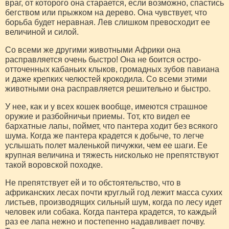
враг, от которого она старается, если возможно, спастись
бегством или прыжком на дерево. Она чувствует, что
борьба будет неравная. Лев слишком превосходит ее
величиной и силой.
Со всеми же другими животными Африки она
расправляется очень быстро! Она не боится остро-
отточенных кабаньих клыков, громадных зубов павиана
и даже крепких челюстей крокодила. Со всеми этими
животными она расправляется решительно и быстро.
У нее, как и у всех кошек вообще, имеются страшное
оружие и разбойничьи приемы. Тот, кто видел ее
бархатные лапы, поймет, что пантера ходит без всякого
шума. Когда же пантера крадется к добыче, то легче
услышать полет маленькой пичужки, чем ее шаги. Ее
крупная величина и тяжесть нисколько не препятствуют
такой воровской походке.
Не препятствует ей и то обстоятельство, что в
африканских лесах почти круглый год лежит масса сухих
листьев, производящих сильный шум, когда по лесу идет
человек или собака. Когда пантера крадется, то каждый
раз ее лапа нежно и постепенно надавливает почву.