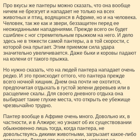
Про вкусы же пантеры можно сказать, что она вообще
ничем не брезгует и нападает не только на всех
животных и птиц, водящихся в Африке, но и на человека.
Человек, так же как и звери, беззащитен перед ее
неожиданными нападениями. Прежде всего он будет
сшиблен с ног стремительным прыжком на него. И дело
здесь не в тяжести самой пантеры, а в той скорости, с
которой она прыгает. Этим приемом сила удара
значительно увеличивается. Даже быки и коровы падают
на колени от такого прыжка.
Но нужно сказать, что на людей пантера нападает очень
редко. И это происходит оттого, что пантера прежде
всего ночной хищник. Днем она почти не охотится,
предпочитая отдыхать в густой зелени деревьев или в
расщелине скалы. Для своего дневного отдыха она
выбирает такие глухие места, что открыть ее убежище
чрезвычайно трудно.
Пантер вообще в Африке очень много. Довольно их, в
частности, и в Алжире; но узнают об их существовании
обыкновенно лишь тогда, когда пантера, не
довольствуясь дикими животными, загрызает какое-либо