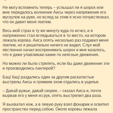
Не могу вспомнить теперь – услышал ли я шорох или
мне передалось волнение Аисы через напряжение его
мускулов на руке, но вслед за этим я ясно почувствовал,
что он давит меня локтем.
Весь мой страх в ту же минуту куда-то исчез, и я
напряженно стал вглядываться в то место, на котором
лежала корова. Аиса опять несколько раз подавил меня
локтем, но я решительно ничего не видел. Слух мой
явственно начал воспринимать шорох и мне казалось,
что я даже улавливаю какие-то неясные движения.
Но можно ли было стрелять, если бы даже движение эти
и производились пантерой?
Бац! бац! раздались один за другим раскатистые
выстрелы Аисы и громким эхом отдались в ущелье.
– Давай ружье, давай скорее, – сказал Аиса и, почти
вырвав его у меня из рук, опять выстрелил два раза.
Я выхватил нож, а в левую руку взял фонарик и осветил
пространство перед собою. Около коровы лежала