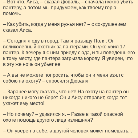
– Вот что, Аиса, – сказал Дюваль, – сначала нужно убить
пантеру, а потом мы придумаем, как твоему горю
помочь.
– Как убить, когда у меня ружья нет? – с сокрушением
сказал Аиса.
– Сегодня я еду в город. Там я разыщу Поля. Он
великолепный охотник за пантерами. Он уже убил 17
пантер. К вечеру я с ним приеду сюда, и ты поведешь его
к тому месту, где пантера загрызла корову. Я уверен, что
в эту же ночь он убьет ее.
– А вы не можете попросить, чтобы он и меня взял с
собою на охоту? – спросил я Дюваля.
– Заранее могу сказать, что нет! На охоту на пантер он
никогда никого не берет. Он и Аису отправит, когда тот
укажет ему место!
– Но почему? – удивился я. – Разве в такой опасной
охоте помощь другого лица излишняя?
– Он уверен в себе, а другой человек может помешать...