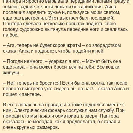
пантера и яростно вырывала передними лапами траву и
землю, задние же ноги лежали без движения. Аиса
поспешил зарядить ружье и, пользуясь моим светом,
еще раз выстрелил. Этот выстрел был последний...
Пантера сделала несколько попыток поднять свою
голову, судорожно вытянула передние ноги и свалилась
на бок.
– Ага, теперь не будет коров жрать! – со злорадством
сказал Аиса и поднялся, чтобы подойти к ней.
– Погоди немного! – удержал я его. – Может быть она
еще жива – она может броситься на тебя. Все кошки
живучи...
– Нет, теперь не бросится! Если бы она могла, так после
первого выстрела уже сидела бы на нас! – сказал Аиса и
пошел к пантере.
В его словах была правда, и я тоже поднялся вместе с
ним. Электрический фонарь сослужил нам службу. При
помощи его мы начали осматривать зверя. Пантера
оказалась не молодая, как я предполагал, а старая и
очень крупных размеров.