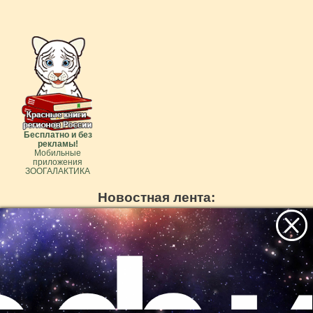
Бесплатно и без
рекламы!
Мобильные
приложения
ЗООГАЛАКТИКА
Новостная лента:
Калейдоскоп
Голый землекоп —
животное, которое
Все самое интересное
животного мира
словно отказалось