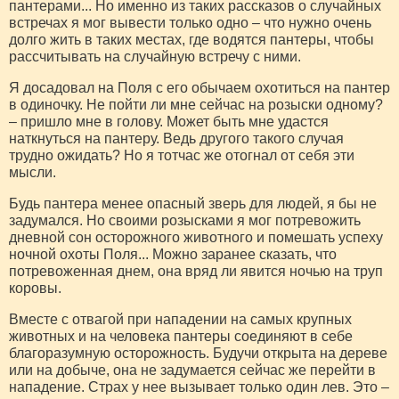
пантерами... Но именно из таких рассказов о случайных
встречах я мог вывести только одно – что нужно очень
долго жить в таких местах, где водятся пантеры, чтобы
рассчитывать на случайную встречу с ними.
Я досадовал на Поля с его обычаем охотиться на пантер
в одиночку. Не пойти ли мне сейчас на розыски одному?
– пришло мне в голову. Может быть мне удастся
наткнуться на пантеру. Ведь другого такого случая
трудно ожидать? Но я тотчас же отогнал от себя эти
мысли.
Будь пантера менее опасный зверь для людей, я бы не
задумался. Но своими розысками я мог потревожить
дневной сон осторожного животного и помешать успеху
ночной охоты Поля... Можно заранее сказать, что
потревоженная днем, она вряд ли явится ночью на труп
коровы.
Вместе с отвагой при нападении на самых крупных
животных и на человека пантеры соединяют в себе
благоразумную осторожность. Будучи открыта на дереве
или на добыче, она не задумается сейчас же перейти в
нападение. Страх у нее вызывает только один лев. Это –