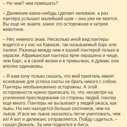
– Но чем? чем помешать?
– Движение какое-нибудь сделает неловкое, а раз
пантера услышит малейший шум – она уже не явится.
Вы еще не знаете. какое это осторожное и хитрое
животное.
– Нет, немного знаю. Несколько иной вид пантеры
водится и у нас на Кавказе, так называемый барс или
паленг. Разница между ним и вашей пантерой только в
окраске. Африканская пантера ярче окрашена и чище,
чем барс, а в своей жизни и в привычках, я думаю, они
вполне одинаковы.
– Я вам хочу только сказать, что мой приятель имеет
основание для успеха охоты не брать никого с собою.
Пантеры необыкновенно осторожны. А этой
осторожности нужно приписать то, что, несмотря на
усиленное преследование со стороны людей, пантер
еще много. Пантеры не вызывают у людей ужаса, как
львы. На них находится больше охотников, чем на
львов. И все же львов оказалось легче уничтожать, чем
их! А вот и дилижанс отправляется. Пойду садиться, –
сказал Дюваль. За ним поднялся и Аиса.