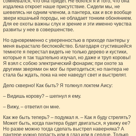
сомневался, что она придет. Не боялся я и того, что она
издалека откроет наше присутствие. Сидели мы, не
шевелясь ни одним членом, а пантера, как и все вообще
звери кошачьей породы, не обладает тонким обонянием.
Для ее охоты важны слух и зрение и эти именно чувства
развиты у нее в совершенстве.
Но одновременно с уверенностью в приходе пантеры у
меня вырастало беспокойство. Благодаря сгустившейся
темноте я перестал видеть не только дерево и кустики,
которые я так тщательно изучал, но даже и труп коровы!
Я взял с собою электрический фонарик; при охоте за
другими зверями он мог бы пригодиться; но пантера не
стала бы ждать, пока на нее наведут свет и выстрелят.
Дело скверно! Как быть? Я толкнул локтем Аису:
– Видишь корову? – шепнул я ему.
– Вижу, – ответил он мне.
Как же быть теперь? – подумал я. – Как я буду стрелять?
Может быть, когда пантера будет двигаться, я увижу ее?
Но разве можно тогда сделать выстрел наверняка? А
пантере нужно попасть или в глаз или в сердце. Только