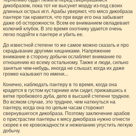
дикобразом, пока тот не высунет морду из-под своих
длинных острых игл. Арабы уверяют, что мясо дикобраза
пантере так нравится, что при виде его она забывает
даже об осторожности. Всем ее вниманием овладевает
колючий клубок. В это время охотнику удается очень
легко подойти к пантере и убить ее.
До известной степени то же самое можно сказать и про
скрадывание другими хищниками. Напряжение
внимание в сторону добычи ослабляет внимание по
отношению ко всему остальному. Также и люди, сильно
занятые чем-нибудь, иногда не слышат, когда их даже
громко называют по имени...
Конечно, наблюдать пантеру в то время, когда она
крадется в густом кустарнике или сидит, прижавшись к
ветке пробкового дуба, дело в высшей степени трудное.
Во всяком случае, это труднее, чем наткнуться на
пантеру, когда она по целым часам сторожит
свернувшегося дикобраза. Поэтому заключение арабов
о пристрастии пантеры к мясу дикобраза нужно отнести
скорее к ее кровожадности и нежеланию упустить легкую
добычу.