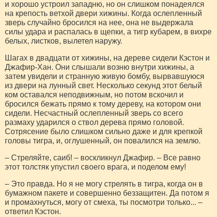
и хорошо устроил западню, но он слишком понадеялся
на крепость ветхой двери хижины. Когда ослепленный
зверь случайно бросился на нее, она не выдержала
силы удара и распалась в щепки, а тигр кубарем, в вихре
белых, листков, вылетел наружу.
Шагах в двадцати от хижины, на дереве сидели Кэстон и
Джафир-Хан. Они слышали возню внутри хижины, а
затем увидели и странную живую бомбу, вырвавшуюся
из двери на лунный свет. Несколько секунд этот белый
ком оставался неподвижным, но потом вскочил и
бросился бежать прямо к тому дереву, на котором они
сидели. Несчастный ослепленный зверь со всего
размаху ударился о ствол дерева прямо головой.
Сотрясение было слишком сильно даже и для крепкой
головы тигра, и, оглушенный, он повалился на землю.
– Стреляйте, саиб! – воскликнул Джафир. – Все равно
этот толстяк упустил своего врага, и поделом ему!
– Это правда. Но я не могу стрелять в тигра, когда он в
бумажном пакете и совершенно беззащитен. Да потом я
и промахнуться, могу от смеха, ты посмотри только... –
ответил Кэстон.