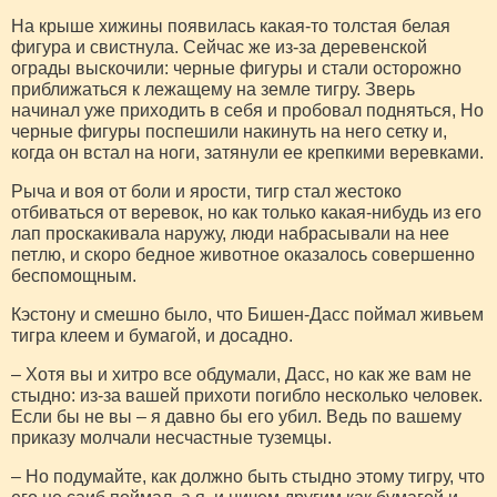
На крыше хижины появилась какая-то толстая белая
фигура и свистнула. Сейчас же из-за деревенской
ограды выскочили: черные фигуры и стали осторожно
приближаться к лежащему на земле тигру. Зверь
начинал уже приходить в себя и пробовал подняться, Но
черные фигуры поспешили накинуть на него сетку и,
когда он встал на ноги, затянули ее крепкими веревками.
Рыча и воя от боли и ярости, тигр стал жестоко
отбиваться от веревок, но как только какая-нибудь из его
лап проскакивала наружу, люди набрасывали на нее
петлю, и скоро бедное животное оказалось совершенно
беспомощным.
Кэстону и смешно было, что Бишен-Дасс поймал живьем
тигра клеем и бумагой, и досадно.
– Хотя вы и хитро все обдумали, Дасс, но как же вам не
стыдно: из-за вашей прихоти погибло несколько человек.
Если бы не вы – я давно бы его убил. Ведь по вашему
приказу молчали несчастные туземцы.
– Но подумайте, как должно быть стыдно этому тигру, что