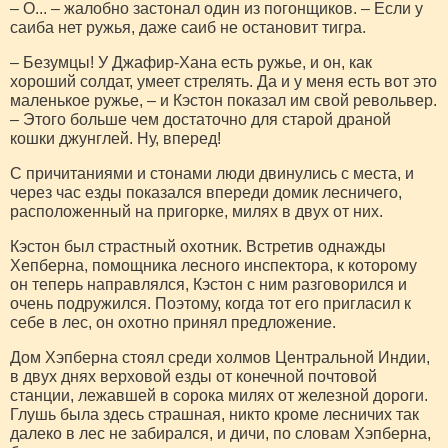
– О... – жалобно застонал один из погонщиков. – Если у
саиба нет ружья, даже саиб не остановит тигра.
– Безумцы! У Джафир-Хана есть ружье, и он, как
хороший солдат, умеет стрелять. Да и у меня есть вот это
маленькое ружье, – и Кэстон показал им свой револьвер.
– Этого больше чем достаточно для старой драной
кошки джунглей. Ну, вперед!
С причитаниями и стонами люди двинулись с места, и
через час езды показался впереди домик лесничего,
расположенный на пригорке, милях в двух от них.
Кэстон был страстный охотник. Встретив однажды
Хепберна, помощника лесного инспектора, к которому
он теперь направлялся, Кэстон с ним разговорился и
очень подружился. Поэтому, когда тот его пригласил к
себе в лес, он охотно принял предложение.
Дом Хэпберна стоял среди холмов Центральной Индии,
в двух днях верховой езды от конечной почтовой
станции, лежавшей в сорока милях от железной дороги.
Глушь была здесь страшная, никто кроме лесничих так
далеко в лес не забирался, и дичи, по словам Хэпберна,