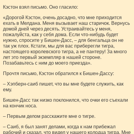
Кэстон взял письмо. Оно гласило:
«Дорогой Кэстон, очень досадно, что мне приходится
ехать в Мелдана. Меня вызывает наш старичок. Вернусь
домой дней через десять. Устраивайтесь у меня,
пожалуйста, как у себя дома. Если что-нибудь будет
нужно, спросите у Бишен-Дасс, – для бенгальца он не
так уж плох. Кстати, мы для вас приберегли тигра,
настоящего королевского тигра, а не пантеру! За много
лет это первый экземпляр в нашей стороне.
Позабавьтесь с ним до моего приезда».
Прочтя письмо, Кэстон обратился к Бишен-Дассу:
– Хэпберн-саиб пишет, что вы мне будете служить, как
ему.
Бишен-Дасс так низко поклонился, что очки его съехали
на кончик носа.
– Первым делом расскажите мне о тигре.
– Саиб, я был занят делами, когда к нам прибежал
рабочий и сказал, что видел у нашего колодца тигра. Мне