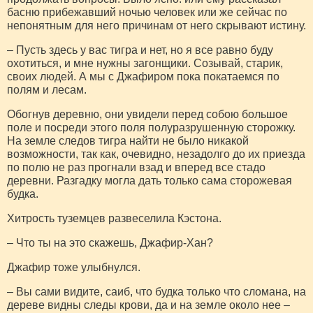
басню прибежавший ночью человек или же сейчас по
непонятным для него причинам от него скрывают истину.
– Пусть здесь у вас тигра и нет, но я все равно буду
охотиться, и мне нужны загонщики. Созывай, старик,
своих людей. А мы с Джафиром пока покатаемся по
полям и лесам.
Обогнув деревню, они увидели перед собою большое
поле и посреди этого поля полуразрушенную сторожку.
На земле следов тигра найти не было никакой
возможности, так как, очевидно, незадолго до их приезда
по полю не раз прогнали взад и вперед все стадо
деревни. Разгадку могла дать только сама сторожевая
будка.
Хитрость туземцев развеселила Кэстона.
– Что ты на это скажешь, Джафир-Хан?
Джафир тоже улыбнулся.
– Вы сами видите, саиб, что будка только что сломана, на
дереве видны следы крови, да и на земле около нее –