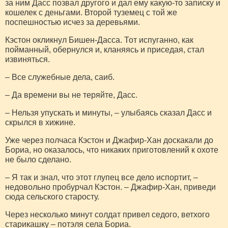
за ним Дасс позвал другого и дал ему какую-то записку и
кошелек с деньгами. Второй туземец с той же
поспешностью исчез за деревьями.
Кэстон окликнул Бишен-Дасса. Тот испуганно, как
пойманный, обернулся и, кланяясь и приседая, стал
извиняться.
– Все служебные дела, саиб.
– Да времени вы не теряйте, Дасс.
– Нельзя упускать и минуты, – улыбаясь сказал Дасс и
скрылся в хижине.
Уже через полчаса Кэстон и Джафир-Хан доскакали до
Бориа, но оказалось, что никаких приготовлений к охоте
не было сделано.
– Я так и знал, что этот глупец все дело испортит, –
недовольно пробурчал Кэстон. – Джафир-Хан, приведи
сюда сельского старосту.
Через несколько минут солдат привел седого, ветхого
старикашку – потэля села Бориа.