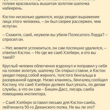
голове красовалась вышитая золотом шапочка
набекрень.
Кэстон несколько удивился, когда увидел выражение
лица этого человека, – он был скорее рассержен, чем
испуган.
– Скажите, саиб, неужели вы убили Полосатого Лорда? –
спросил он.
– Нет, можете успокоиться, он сам поспешно удалился, –
ответил Кэстон. – Но где же саиб Хэпберн, и кто вы
такой?
Круглый человек облегченно вздохнул и поправил у себя
на голове золотую, шапочку. Он открыл ставни, и Кэстон
увидел перед собой жирного, толстого бенгальца в
разорванной одежде. Низко кланяясь, бенгалец сообщил
Кэстону, что саиб Хэпберн должен был уехать, по делам
службы, а что он сам – Бишен-Дасс, писарь саиба
помощника инспектора.
– Саиб Хэпберн оставил письмо для Кэстон-саиба,
лейтенанта 50-го Деканского полка. Не вы ли это?