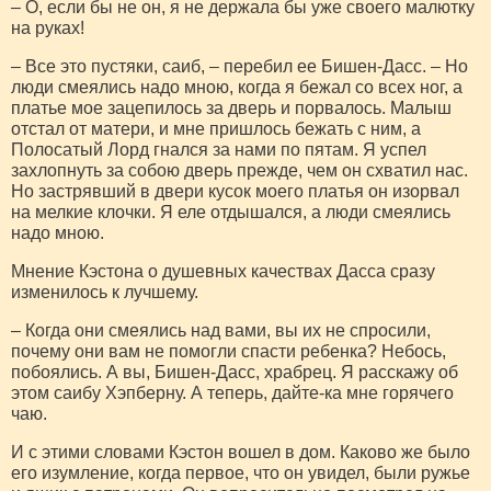
– О, если бы не он, я не держала бы уже своего малютку
на руках!
– Все это пустяки, саиб, – перебил ее Бишен-Дасс. – Но
люди смеялись надо мною, когда я бежал со всех ног, а
платье мое зацепилось за дверь и порвалось. Малыш
отстал от матери, и мне пришлось бежать с ним, а
Полосатый Лорд гнался за нами по пятам. Я успел
захлопнуть за собою дверь прежде, чем он схватил нас.
Но застрявший в двери кусок моего платья он изорвал
на мелкие клочки. Я еле отдышался, а люди смеялись
надо мною.
Мнение Кэстона о душевных качествах Дасса сразу
изменилось к лучшему.
– Когда они смеялись над вами, вы их не спросили,
почему они вам не помогли спасти ребенка? Небось,
побоялись. А вы, Бишен-Дасс, храбрец. Я расскажу об
этом саибу Хэпберну. А теперь, дайте-ка мне горячего
чаю.
И с этими словами Кэстон вошел в дом. Каково же было
его изумление, когда первое, что он увидел, были ружье