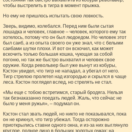
чтобы выстрелить в тигра в момент прыжка.
Но ему не пришлось испытать свою ловкость.
Зверь, видимо, колебался. Перед ним были сытая
лошадка и человек, главное – человек, которого ему так
хотелось, потому что он был людоедом. Но человек этот
был саиб, а из опыта своего он уже знал, что с белыми
саибами шутки плохи. И вот он вскочил, как может
вскочить только большая кошка, чующая за собой
погоню, но так же быстро выхватил и человек свое
оружие. Когда револьвер был уже вынут из кобуры,
Кэстон увидел, что тигр не нападал, а убегал от него.
Тигр стрелою пролетел над изгородью и скрылся в чаще
леса. Кэстон поглядел вслед, но стрелять не стал.
«Мы еще с тобою встретимся, старый бродяга. Нельзя
так безнаказанно поедать людей. Жаль, что сейчас не
было у меня ружья», – подумал он.
Кэстон стал звать людей, но никто не показывался, пока
он не крикнул, что тигр убежал. Тогда осторожно
приоткрылись ставни одного окна, и из-за них выглянуло
круглое, полное лицо в больших золотых очках; на