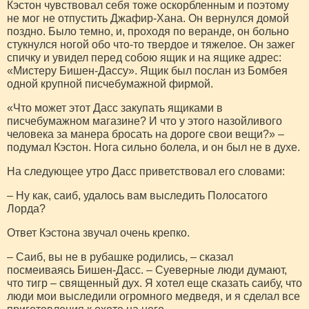
Кэстон чувствовал себя тоже оскорбленным и поэтому
не мог не отпустить Джафир-Хана. Он вернулся домой
поздно. Было темно, и, проходя по веранде, он больно
стукнулся ногой обо что-то твердое и тяжелое. Он зажег
спичку и увидел перед собою ящик и на ящике адрес:
«Мистеру Бишен-Дассу». Ящик был послан из Бомбея
одной крупной писчебумажной фирмой.
«Что может этот Дасс закупать ящиками в
писчебумажном магазине? И что у этого назойливого
человека за манера бросать на дороге свои вещи?» –
подумал Кэстон. Нога сильно болела, и он был не в духе.
На следующее утро Дасс приветствовал его словами:
– Ну как, саиб, удалось вам выследить Полосатого
Лорда?
Ответ Кэстона звучал очень крепко.
– Саиб, вы не в рубашке родились, – сказал
посмеиваясь Бишен-Дасс. – Суеверные люди думают,
что тигр – священный дух. Я хотел еще сказать саибу, что
люди мои выследили огромного медведя, и я сделал все