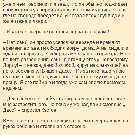
уже о нем говорили, и я знал, что он обычно поджидает
свои жертвы у дверей хижины и потом утаскивает в лес,
где на свободе поедает их. Я созвал всех слуг в дом и
запер окна и двери.
– И что же, зверь не пытался ворваться в дом?
– Нет, саиб, он просто уселся на веранде и время от
времени вставал и обходил вокруг дома. А мы сидели и
ждали, по приказу Хэпберн-саиба, вашего приезда. Но, с
вашего разрешения, саиб, я отомщу этому Полосатому
Лорду! – с неожиданной злобой, вдруг нахлынувшей на
него, воскликнул Бишен-Дасс. – Из-за него надо мною
смеялись мои же подчиненные, я этого ему никогда не
прощу! Я его поймаю и тогда уже сам вволю посмеюсь
над ним.
– Дело нелегкое – поймать тигра. Лучше предоставьте
мне застрелить его. Но почему же над вами смеялись,
Дасс? – спросил Кэстон.
Вместо него ответила женщина-туземка, державшая на
руках ребенка и стоявшая в стороне.