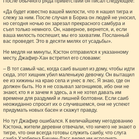
После обычного ряда приветствий он писал следующее:
«Да будет известно вашей милости, что я нашел тигра и
слежу за ним. После случая в Бориа он людей не уносил,
но сегодня ночью он зарезал прекрасного самбура и
съел только немного. Он, наверное, вернется, и, если
ваша милость поспешит, мы его захватим. Посланный
вас проведет. Это в десяти милях от усадьбы».
Не медля ни минуты, Кэстон отправился к указанному
месту, Джафир-Хан встретил его словами:
– В тот самый час, когда саиб вышел из дому, чтобы идти
сюда, этот хищник убил маленькую девочку. Он вытащил
ее из хижины на краю села и унес в лес. Я знаю, где он
должен быть. Но я не созывал загонщиков, ибо они не
знают, кто я и зачем я здесь, а я не хотел давать им
времени для раздумий и лишней болтовни. Если саиб
неожиданно спросит их о случившемся, они не успеют
придумать новых басен и скажут правду.
Но тут Джафир ошибался. К величайшему негодованию
Кэстона, жители деревни отвечали, что ничего не знают о
тигре, что они всегда готовы служить саибу, что слуга
саиба Хэпберна Бишен-Дасс велел им исполнять