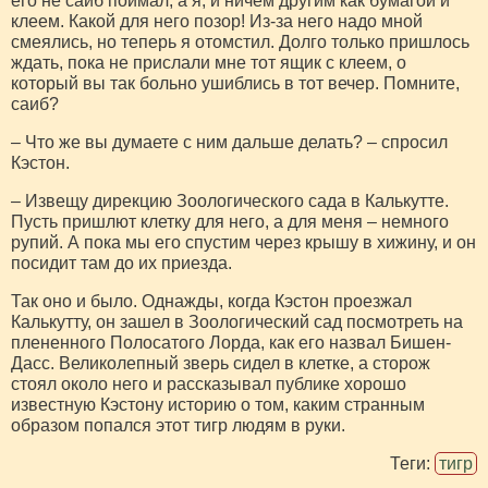
его не саиб поймал, а я, и ничем другим как бумагой и
клеем. Какой для него позор! Из-за него надо мной
смеялись, но теперь я отомстил. Долго только пришлось
ждать, пока не прислали мне тот ящик с клеем, о
который вы так больно ушиблись в тот вечер. Помните,
саиб?
– Что же вы думаете с ним дальше делать? – спросил
Кэстон.
– Извещу дирекцию Зоологического сада в Калькутте.
Пусть пришлют клетку для него, а для меня – немного
рупий. А пока мы его спустим через крышу в хижину, и он
посидит там до их приезда.
Так оно и было. Однажды, когда Кэстон проезжал
Калькутту, он зашел в Зоологический сад посмотреть на
плененного Полосатого Лорда, как его назвал Бишен-
Дасс. Великолепный зверь сидел в клетке, а сторож
стоял около него и рассказывал публике хорошо
известную Кэстону историю о том, каким странным
образом попался этот тигр людям в руки.
Теги:
тигр