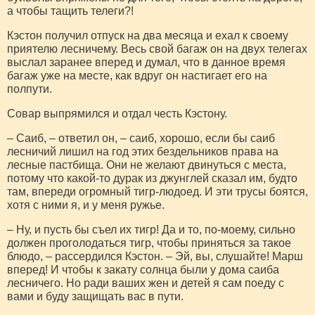
а чтобы тащить телеги?!
Кэстон получил отпуск на два месяца и ехал к своему
приятелю лесничему. Весь свой багаж он на двух телегах
выслал заранее вперед и думал, что в данное время
багаж уже на месте, как вдруг он настигает его на
полпути.
Совар выпрямился и отдал честь Кэстону.
– Саиб, – ответил он, – саиб, хорошо, если бы саиб
лесничий лишил на год этих бездельников права на
лесные пастбища. Они не желают двинуться с места,
потому что какой-то дурак из джунглей сказал им, будто
там, впереди огромный тигр-людоед. И эти трусы боятся,
хотя с ними я, и у меня ружье.
– Ну, и пусть бы съел их тигр! Да и то, по-моему, сильно
должен проголодаться тигр, чтобы приняться за такое
блюдо, – рассердился Кэстон. – Эй, вы, слушайте! Марш
вперед! И чтобы к закату солнца были у дома саиба
лесничего. Но ради ваших жен и детей я сам поеду с
вами и буду защищать вас в пути.