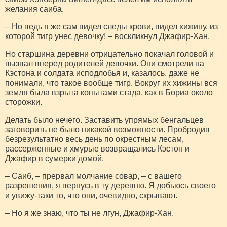
желания саиба.
– Но ведь я же сам видел следы крови, видел хижину, из
которой тигр унес девочку! – воскликнул Джафир-Хан.
Но старшина деревни отрицательно покачал головой и
вызвал вперед родителей девочки. Они смотрели на
Кэстона и солдата исподлобья и, казалось, даже не
понимали, что такое вообще тигр. Вокруг их хижины вся
земля была взрыта копытами стада, как в Бориа около
сторожки.
Делать было нечего. Заставить упрямых бенгальцев
заговорить не было никакой возможности. Пробродив
безрезультатно весь день по окрестным лесам,
рассерженные и хмурые возвращались Кэстон и
Джафир в сумерки домой.
– Саиб, – прервал молчание совар, – с вашего
разрешения, я вернусь в ту деревню. Я добьюсь своего
и увижу-таки то, что они, очевидно, скрывают.
– Но я же знаю, что ты не лгун, Джафир-Хан.