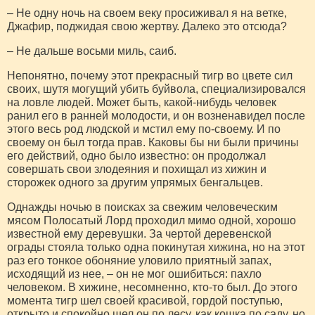
– Не одну ночь на своем веку просиживал я на ветке,
Джафир, поджидая свою жертву. Далеко это отсюда?
– Не дальше восьми миль, саиб.
Непонятно, почему этот прекрасный тигр во цвете сил
своих, шутя могущий убить буйвола, специализировался
на ловле людей. Может быть, какой-нибудь человек
ранил его в ранней молодости, и он возненавидел после
этого весь род людской и мстил ему по-своему. И по
своему он был тогда прав. Каковы бы ни были причины
его действий, одно было известно: он продолжал
совершать свои злодеяния и похищал из хижин и
сторожек одного за другим упрямых бенгальцев.
Однажды ночью в поисках за свежим человеческим
мясом Полосатый Лорд проходил мимо одной, хорошо
известной ему деревушки. За чертой деревенской
ограды стояла только одна покинутая хижина, но на этот
раз его тонкое обоняние уловило приятный запах,
исходящий из нее, – он не мог ошибиться: пахло
человеком. В хижине, несомненно, кто-то был. До этого
момента тигр шел своей красивой, гордой поступью,
открыто и спокойно шел он по лесу, как кошка по саду, но