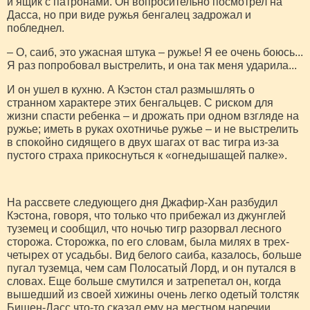
и ящик с патронами. Он вопросительно посмотрел на
Дасса, но при виде ружья бенгалец задрожал и
побледнел.
– О, саиб, это ужасная штука – ружье! Я ее очень боюсь...
Я раз попробовал выстрелить, и она так меня ударила...
И он ушел в кухню. А Кэстон стал размышлять о
странном характере этих бенгальцев. С риском для
жизни спасти ребенка – и дрожать при одном взгляде на
ружье; иметь в руках охотничье ружье – и не выстрелить
в спокойно сидящего в двух шагах от вас тигра из-за
пустого страха прикоснуться к «огнедышащей палке».
На рассвете следующего дня Джафир-Хан разбудил
Кэстона, говоря, что только что прибежал из джунглей
туземец и сообщил, что ночью тигр разорвал лесного
сторожа. Сторожка, по его словам, была милях в трех-
четырех от усадьбы. Вид белого саиба, казалось, больше
пугал туземца, чем сам Полосатый Лорд, и он путался в
словах. Еще больше смутился и затрепетал он, когда
вышедший из своей хижины очень легко одетый толстяк
Бишен-Дасс что-то сказал ему на местном наречии.