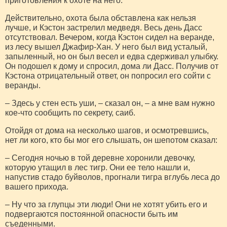
приготовления к охоте на него.
Действительно, охота была обставлена как нельзя
лучше, и Кэстон застрелил медведя. Весь день Дасс
отсутствовал. Вечером, когда Кэстон сидел на веранде,
из лесу вышел Джафир-Хан. У него был вид усталый,
запыленный, но он был весел и едва сдерживал улыбку.
Он подошел к дому и спросил, дома ли Дасс. Получив от
Кэстона отрицательный ответ, он попросил его сойти с
веранды.
– Здесь у стен есть уши, – сказал он, – а мне вам нужно
кое-что сообщить по секрету, саиб.
Отойдя от дома на несколько шагов, и осмотревшись,
нет ли кого, кто бы мог его слышать, он шепотом сказал:
– Сегодня ночью в той деревне хоронили девочку,
которую утащил в лес тигр. Они ее тело нашли и,
напустив стадо буйволов, прогнали тигра вглубь леса до
вашего прихода.
– Ну что за глупцы эти люди! Они не хотят убить его и
подвергаются постоянной опасности быть им
съеденными.