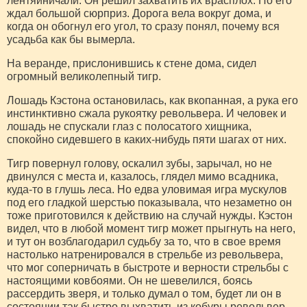
лентяйничали. Он решил захватить их врасплох. Но его
ждал большой сюрприз. Дорога вела вокруг дома, и
когда он обогнул его угол, то сразу понял, почему вся
усадьба как бы вымерла.
На веранде, прислонившись к стене дома, сидел
огромный великолепный тигр.
Лошадь Кэстона остановилась, как вкопанная, а рука его
инстинктивно сжала рукоятку револьвера. И человек и
лошадь не спускали глаз с полосатого хищника,
спокойно сидевшего в каких-нибудь пяти шагах от них.
Тигр повернул голову, оскалил зубы, зарычал, но не
двинулся с места и, казалось, глядел мимо всадника,
куда-то в глушь леса. Но едва уловимая игра мускулов
под его гладкой шерстью показывала, что незаметно он
тоже приготовился к действию на случай нужды. Кэстон
видел, что в любой момент тигр может прыгнуть на него,
и тут он возблагодарил судьбу за то, что в свое время
настолько натренировался в стрельбе из револьвера,
что мог соперничать в быстроте и верности стрельбы с
настоящими ковбоями. Он не шевелился, боясь
рассердить зверя, и только думал о том, будет ли он в
состоянии так быстро выхватить из кобуры револьвер,