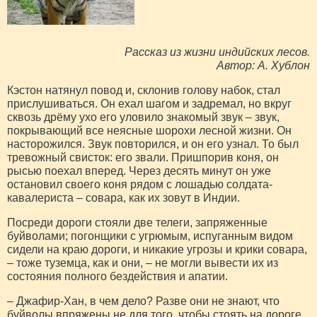
Рассказ из жизни индийских лесов.
Автор: А. Хублон
Кэстон натянул повод и, склонив голову набок, стал
прислушиваться. Он ехал шагом и задремал, но вкруг
сквозь дрёму ухо его уловило знакомый звук – звук,
покрывающий все неясные шорохи лесной жизни. Он
насторожился. Звук повторился, и он его узнал. То был
тревожный свисток: его звали. Пришпорив коня, он
рысью поехал вперед. Через десять минут он уже
остановил своего коня рядом с лошадью солдата-
кавалериста – совара, как их зовут в Индии.
Посреди дороги стояли две телеги, запряженные
буйволами; погонщики с угрюмым, испуганным видом
сидели на краю дороги, и никакие угрозы и крики совара,
– тоже туземца, как и они, – не могли вывести их из
состояния полного бездействия и апатии.
– Джафир-Хан, в чем дело? Разве они не знают, что
буйволы впряжены не для того, чтобы стоять на дороге,