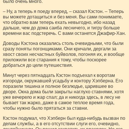
было очень много.
– Ну, а теперь я поеду вперед, – сказал Кэстон. – Теперь
вы можете дотащиться и без меня. Вы сами понимаете,
что обратно вам теперь ехать невыгодно, ибо назад
дальше, чем до дома саиба лесничего, и тигру больше
времени вас подстеречь. С вами останется Джафир-Хан.
Доводы Кэстона оказались столь очевидными, что были
сразу поняты погонщиками. Они кричали, дергали за
хвост своих несчастных буйволов, погоняя их, и вообще
приложили все старания к тому, чтобы поскорее
добраться до цели путешествия.
Минут через пятнадцать Кэстон подъехал к воротам
изгороди, окружавшей усадьбу и контору Хэпберна. Его
поразили тишина и полное безлюдье, царившее во
дворе. Окна дома были закрыты наглухо ставнями, хотя
уже вечерело и жар спал; да и никогда здесь, в лесу не
бывает так жарко, даже в самое теплое время года,
чтобы нужно было прятаться за ставни.
Кэстон подумал, что Хэпберн был куда-нибудь вызван по
делам службы, а в его отсутствии слуги его, очевидно,