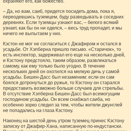
охраняют его, как божество.
– Да, но вам, саиб, придется посидеть дома, пока я,
переодевшись туземцем, буду разведывать в соседних
деревнях. Если туземцы узнают вас, – белого всякий
узнает, как бы он ни оделся, – весь труд пропадет, и мы
ничего не выпытаем у них.
Кэстон не мог не согласиться с Джафиром и остался в
усадьбе. От Хэпберна пришло письмо. «Старичок», то
есть инспектор, задерживал его еще на несколько дней,
и Кэстону предстояло, таким образом, развлекаться
самому, как ему только было угодно. В течение
нескольких дней он охотился на мелкую дичь у самой
усадьбы. Бишен-Дасс был незаменим: если он сам
боялся дотронуться до ружья, то Кэстону он старался
предоставить возможно больше случаев для стрельбы.
В отсутствие Хэпберна Бишен-Дасс был всемогущим
господином усадьбы. Он всем снабжал саиба, но
особенно зорко следил за тем, чтобы жители джунглей
не попадались на глаза Кэстону.
Наконец на шестой день утром туземец принес Кэстону
записку от Джафир-Хана, написанную по-индустански.