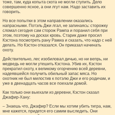
тоже, там, куда копыта скота не могли ступить. Дело
совершенно ясное, а они лгут нам. Надо заставить их
говорить.
Но все попытки в этом направлении оказались
напрасными. Потэль Джи лгал, не запинаясь: сторожку
сломал сегодня сам сторож Рампа и поранил себя при
этом, поэтому на досках кровь. Старик даже просил
Кэстона посмотреть рану Рамиа и сказать, что надо с ней
делать. Но Кэстон отказался. Он приказал начинать
охоту.
Действительно, лес изобиловал дичью, но ни вепрь, ни
медведь не могли утешить Кэстона. Убив их, Кэстон
прекратил охоту, к великому огорчению всей деревни,
надеявшейся получить обильный запас мяса. Но
охотник не был милостив к потэлю Джи и его родичам, и
уже в двенадцать часов все поехали домой.
Как только они выехали из деревни, Кэстон сказал
Джафир-Хану:
– Знаешь что, Джафир? Если мы хотим убить тигра, нам,
мне кажется, придется его самим выследить. Они