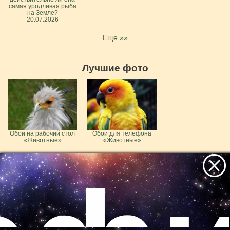
самая уродливая рыба
на Земле?
20.07.2026
Еще »»
Лучшие фото
Обои на рабочий стол
Обои для телефона
«Животные»
«Животные»
Смешные фотографии
Любовь и нежность у
животных
зверей
Все самое интересное