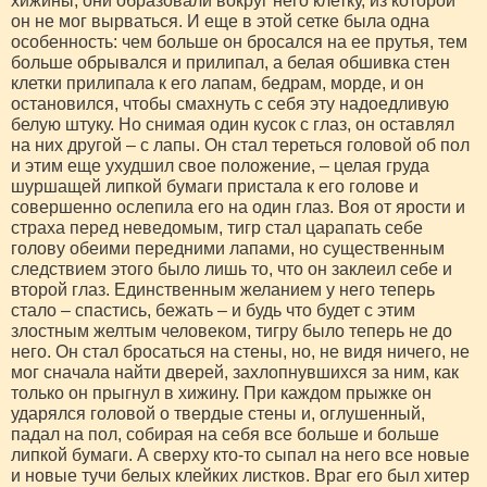
хижины; они образовали вокруг него клетку, из которой
он не мог вырваться. И еще в этой сетке была одна
особенность: чем больше он бросался на ее прутья, тем
больше обрывался и прилипал, а белая обшивка стен
клетки прилипала к его лапам, бедрам, морде, и он
остановился, чтобы смахнуть с себя эту надоедливую
белую штуку. Но снимая один кусок с глаз, он оставлял
на них другой – с лапы. Он стал тереться головой об пол
и этим еще ухудшил свое положение, – целая груда
шуршащей липкой бумаги пристала к его голове и
совершенно ослепила его на один глаз. Воя от ярости и
страха перед неведомым, тигр стал царапать себе
голову обеими передними лапами, но существенным
следствием этого было лишь то, что он заклеил себе и
второй глаз. Единственным желанием у него теперь
стало – спастись, бежать – и будь что будет с этим
злостным желтым человеком, тигру было теперь не до
него. Он стал бросаться на стены, но, не видя ничего, не
мог сначала найти дверей, захлопнувшихся за ним, как
только он прыгнул в хижину. При каждом прыжке он
ударялся головой о твердые стены и, оглушенный,
падал на пол, собирая на себя все больше и больше
липкой бумаги. А сверху кто-то сыпал на него все новые
и новые тучи белых клейких листков. Враг его был хитер