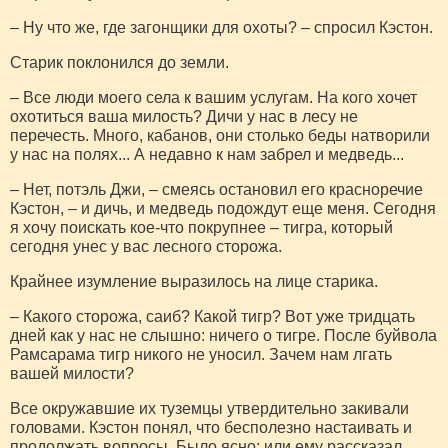
– Ну что же, где загонщики для охоты? – спросил Кэстон.
Старик поклонился до земли.
– Все люди моего села к вашим услугам. На кого хочет
охотиться ваша милость? Дичи у нас в лесу не
перечесть. Много, кабанов, они столько беды натворили
у нас на полях... А недавно к нам забрел и медведь...
– Нет, потэль Джи, – смеясь остановил его красноречие
Кэстон, – и дичь, и медведь подождут еще меня. Сегодня
я хочу поискать кое-что покрупнее – тигра, который
сегодня унес у вас лесного сторожа.
Крайнее изумление выразилось на лице старика.
– Какого сторожа, саиб? Какой тигр? Вот уже тридцать
дней как у нас не слышно: ничего о тигре. После буйвола
Рамсарама тигр никого не уносил. Зачем нам лгать
вашей милости?
Все окружавшие их туземцы утвердительно закивали
головами. Кэстон понял, что бесполезно настаивать и
продолжать вопросы. Было ясно: или ему рассказал