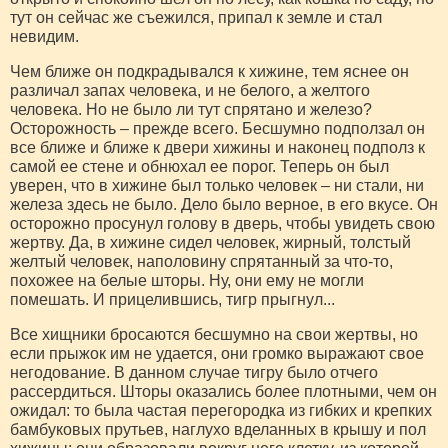
тут он сейчас же съежился, припал к земле и стал
невидим.
Чем ближе он подкрадывался к хижине, тем яснее он
различал запах человека, и не белого, а желтого
человека. Но не было ли тут спрятано и железо?
Осторожность – прежде всего. Бесшумно подползал он
все ближе и ближе к двери хижины и наконец подполз к
самой ее стене и обнюхал ее порог. Теперь он был
уверен, что в хижине был только человек – ни стали, ни
железа здесь не было. Дело было верное, в его вкусе. Он
осторожно просунул голову в дверь, чтобы увидеть свою
жертву. Да, в хижине сидел человек, жирный, толстый
желтый человек, наполовину спрятанный за что-то,
похожее на белые шторы. Ну, они ему не могли
помешать. И прицелившись, тигр прыгнул...
Все хищники бросаются бесшумно на свои жертвы, но
если прыжок им не удается, они громко выражают свое
негодование. В данном случае тигру было отчего
рассердиться. Шторы оказались более плотными, чем он
ожидал: то была частая перегородка из гибких и крепких
бамбуковых прутьев, наглухо вделанных в крышу и пол