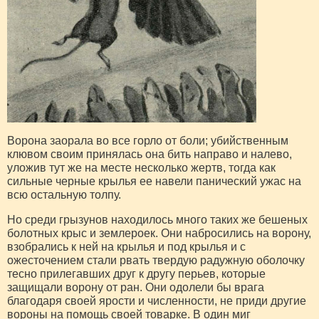
Ворона заорала во все горло от боли; убийственным
клювом своим принялась она бить направо и налево,
уложив тут же на месте несколько жертв, тогда как
сильные черные крылья ее навели панический ужас на
всю остальную толпу.
Но среди грызунов находилось много таких же бешеных
болотных крыс и землероек. Они набросились на ворону,
взобрались к ней на крылья и под крылья и с
ожесточением стали рвать твердую радужную оболочку
тесно прилегавших друг к другу перьев, которые
защищали ворону от ран. Они одолели бы врага
благодаря своей ярости и численности, не приди другие
вороны на помощь своей товарке. В один миг