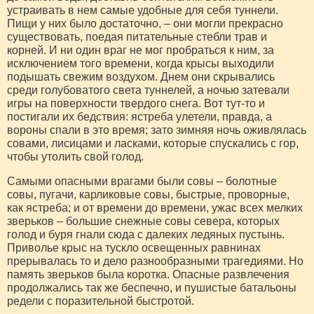
устраивать в нем самые удобные для себя туннели.
Пищи у них было достаточно, – они могли прекрасно
существовать, поедая питательные стебли трав и
корней. И ни один враг не мог пробраться к ним, за
исключением того времени, когда крысы выходили
подышать свежим воздухом. Днем они скрывались
среди голубоватого света туннелей, а ночью затевали
игры на поверхности твердого снега. Вот тут-то и
постигали их бедствия: ястреба улетели, правда, а
вороны спали в это время; зато зимняя ночь оживлялась
совами, лисицами и ласками, которые спускались с гор,
чтобы утолить свой голод.
Самыми опасными врагами были совы – болотные
совы, пугачи, карликовые совы, быстрые, проворные,
как ястреба; и от времени до времени, ужас всех мелких
зверьков – большие снежные совы севера, которых
голод и буря гнали сюда с далеких ледяных пустынь.
Приволье крыс на тускло освещенных равнинах
прерывалась то и дело разнообразными трагедиями. Но
память зверьков была коротка. Опасные развлечения
продолжались так же беспечно, и пушистые батальоны
редели с поразительной быстротой.