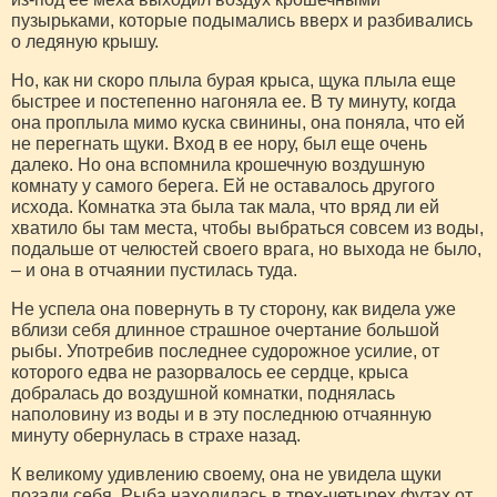
пузырьками, которые подымались вверх и разбивались
о ледяную крышу.
Но, как ни скоро плыла бурая крыса, щука плыла еще
быстрее и постепенно нагоняла ее. В ту минуту, когда
она проплыла мимо куска свинины, она поняла, что ей
не перегнать щуки. Вход в ее нору, был еще очень
далеко. Но она вспомнила крошечную воздушную
комнату у самого берега. Ей не оставалось другого
исхода. Комнатка эта была так мала, что вряд ли ей
хватило бы там места, чтобы выбраться совсем из воды,
подальше от челюстей своего врага, но выхода не было,
– и она в отчаянии пустилась туда.
Не успела она повернуть в ту сторону, как видела уже
вблизи себя длинное страшное очертание большой
рыбы. Употребив последнее судорожное усилие, от
которого едва не разорвалось ее сердце, крыса
добралась до воздушной комнатки, поднялась
наполовину из воды и в эту последнюю отчаянную
минуту обернулась в страхе назад.
К великому удивлению своему, она не увидела щуки
позади себя. Рыба находилась в трех-четырех футах от