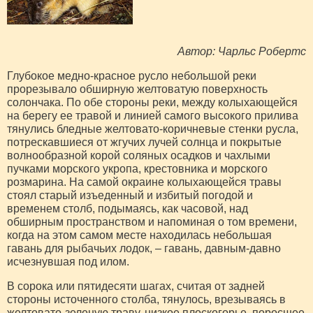
Автор: Чарльс Робертс
Глубокое медно-красное русло небольшой реки
прорезывало обширную желтоватую поверхность
солончака. По обе стороны реки, между колыхающейся
на берегу ее травой и линией самого высокого прилива
тянулись бледные желтовато-коричневые стенки русла,
потрескавшиеся от жгучих лучей солнца и покрытые
волнообразной корой соляных осадков и чахлыми
пучками морского укропа, крестовника и морского
розмарина. На самой окраине колыхающейся травы
стоял старый изъеденный и избитый погодой и
временем столб, подымаясь, как часовой, над
обширным пространством и напоминая о том времени,
когда на этом самом месте находилась небольшая
гавань для рыбачьих лодок, – гавань, давным-давно
исчезнувшая под илом.
В сорока или пятидесяти шагах, считая от задней
стороны источенного столба, тянулось, врезываясь в
желтовато-зеленую траву, низкое плоскогорье, поросшее