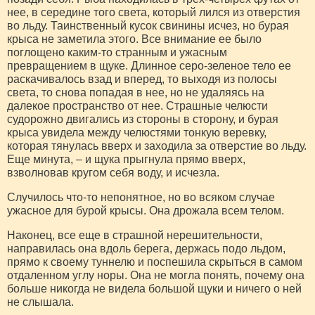
нее, в середине того света, который лился из отверстия
во льду. Таинственный кусок свинины исчез, но бурая
крыса не заметила этого. Все внимание ее было
поглощено каким-то странным и ужасным
превращением в щуке. Длинное серо-зеленое тело ее
раскачивалось взад и вперед, то выходя из полосы
света, то снова попадая в нее, но не удаляясь на
далекое пространство от нее. Страшные челюсти
судорожно двигались из стороны в сторону, и бурая
крыса увидела между челюстями тонкую веревку,
которая тянулась вверх и заходила за отверстие во льду.
Еще минута, – и щука прыгнула прямо вверх,
взволновав кругом себя воду, и исчезла.
Случилось что-то непонятное, но во всяком случае
ужасное для бурой крысы. Она дрожала всем телом.
Наконец, все еще в страшной нерешительности,
направилась она вдоль берега, держась подо льдом,
прямо к своему туннелю и поспешила скрыться в самом
отдаленном углу норы. Она не могла понять, почему она
больше никогда не видела большой щуки и ничего о ней
не слышала.