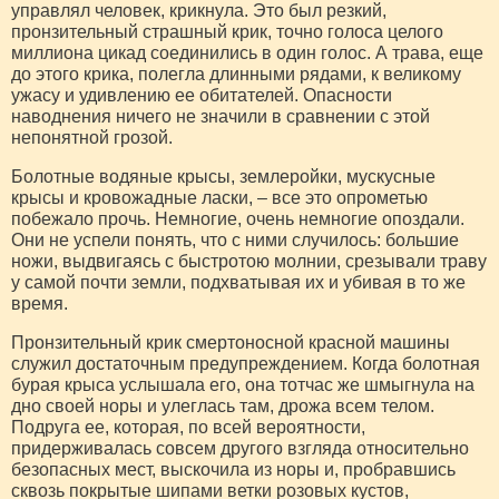
управлял человек, крикнула. Это был резкий,
пронзительный страшный крик, точно голоса целого
миллиона цикад соединились в один голос. А трава, еще
до этого крика, полегла длинными рядами, к великому
ужасу и удивлению ее обитателей. Опасности
наводнения ничего не значили в сравнении с этой
непонятной грозой.
Болотные водяные крысы, землеройки, мускусные
крысы и кровожадные ласки, – все это опрометью
побежало прочь. Немногие, очень немногие опоздали.
Они не успели понять, что с ними случилось: большие
ножи, выдвигаясь с быстротою молнии, срезывали траву
у самой почти земли, подхватывая их и убивая в то же
время.
Пронзительный крик смертоносной красной машины
служил достаточным предупреждением. Когда болотная
бурая крыса услышала его, она тотчас же шмыгнула на
дно своей норы и улеглась там, дрожа всем телом.
Подруга ее, которая, по всей вероятности,
придерживалась совсем другого взгляда относительно
безопасных мест, выскочила из норы и, пробравшись
сквозь покрытые шипами ветки розовых кустов,