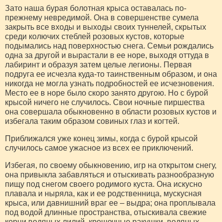
Зато наша бурая болотная крыса оставалась по-
прежнему невредимой. Она в совершенстве сумела
закрыть все входы и выходы своих туннелей, скрытых
среди колючих стеблей розовых кустов, которые
подымались над поверхностью снега. Семьи рождались
одна за другой и вырастали в ее норе, выходя оттуда в
лабиринт и образуя затем целые легионы. Первая
подруга ее исчезла куда-то таинственным образом, и она
никогда не могла узнать подробностей ее исчезновения.
Место ее в норе было скоро занято другою. Но с бурой
крысой ничего не случилось. Свои ночные пиршества
она совершала обыкновенно в области розовых кустов и
избегала таким образом совиных глаз и когтей.
Приближался уже конец зимы, когда с бурой крысой
случилось самое ужасное из всех ее приключений.
Избегая, по своему обыкновению, игр на открытом снегу,
она привыкла забавляться и отыскивать разнообразную
пищу под снегом своего родимого куста. Она искусно
плавала и ныряла, как и ее родственница, мускусная
крыса, или давнишний враг ее – выдра; она проплывала
под водой длинные пространства, отыскивала свежие
корни водяных лилий, крошечные ракушки, водяных