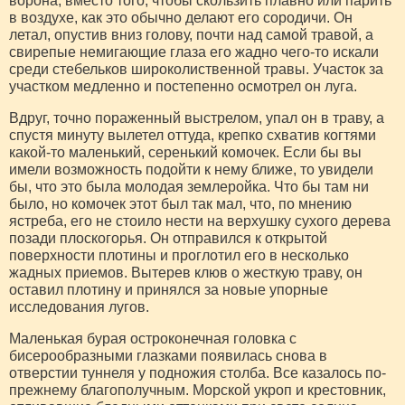
ворона, вместо того, чтобы скользить плавно или парить
в воздухе, как это обычно делают его сородичи. Он
летал, опустив вниз голову, почти над самой травой, а
свирепые немигающие глаза его жадно чего-то искали
среди стебельков широколиственной травы. Участок за
участком медленно и постепенно осмотрел он луга.
Вдруг, точно пораженный выстрелом, упал он в траву, а
спустя минуту вылетел оттуда, крепко схватив когтями
какой-то маленький, серенький комочек. Если бы вы
имели возможность подойти к нему ближе, то увидели
бы, что это была молодая землеройка. Что бы там ни
было, но комочек этот был так мал, что, по мнению
ястреба, его не стоило нести на верхушку сухого дерева
позади плоскогорья. Он отправился к открытой
поверхности плотины и проглотил его в несколько
жадных приемов. Вытерев клюв о жесткую траву, он
оставил плотину и принялся за новые упорные
исследования лугов.
Маленькая бурая остроконечная головка с
бисерообразными глазками появилась снова в
отверстии туннеля у подножия столба. Все казалось по-
прежнему благополучным. Морской укроп и крестовник,