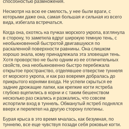
способностью размножения.
Несмотря на всю ее смелость, у нее были враги, с
которыми даже она, самая большая и сильная из всего
вида, избегала встречаться.
Когда она, охотясь на пучках морского укропа, взглянула
в сторону, то заметила вдруг широкую темную тень, с
необыкновенной быстротой двигавшуюся по
раскаленной поверхности равнины. Она слишком
хорошо знала, кому принадлежала эта зловещая тень.
Хотя проворство не было одним из ее отличительных
свойств, она необыкновенно быстро перебежала
открытое пространство, отделявшее отверстие туннеля
от морского укропа, и как раз вовремя добралась до
прикрытого корнями входа. Не успели скрыться ее
задние дрожащие лапки, как крепкие когти ястреба
глубоко вцепились в корни и с таким бешенством
несколько раз сжались и разжались, что совсем
испортили вход в туннель. Обманутый ястреб поднялся
вверх и перелетел на другую сторону плотины.
Бурая крыса в это время мчалась, как безумная, по
туннелю, все еще чувствуя позади себя роковые когти.