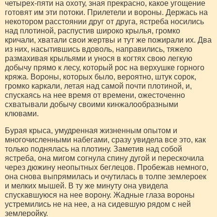
четырех-пяти на охоту, зная прекрасно, какое угощение
готовят им эти потоки. Прилетели и вороны. Держась на
некотором расстоянии друг от друга, ястреба носились
над плотиной, распустив широко крылья, громко
кричали, хватали свои жертвы и тут же пожирали их. Два
из них, насытившись вдоволь, направились, тяжело
размахивая крыльями и унося в когтях свою легкую
добычу прямо к лесу, который рос на верхушке горного
кряжа. Вороны, которых было, вероятно, штук сорок,
громко каркали, летая над самой почти плотиной, и,
спускаясь на нее время от времени, ожесточенно
схватывали добычу своими кинжалообразными
клювами.
Бурая крыса, умудренная жизненным опытом и
многочисленными набегами, сразу увидела все это, как
только поднялась на плотину. Заметив над собой
ястреба, она мигом согнула спину дугой и перескочила
через дюжину неопытных беглецов. Пробежав немного,
она снова выпрямилась и очутилась в толпе землероек
и мелких мышей. В ту же минуту она увидела
спускавшуюся на нее ворону. Жадные глаза вороны
устремились не на нее, а на сидевшую рядом с ней
землеройку.