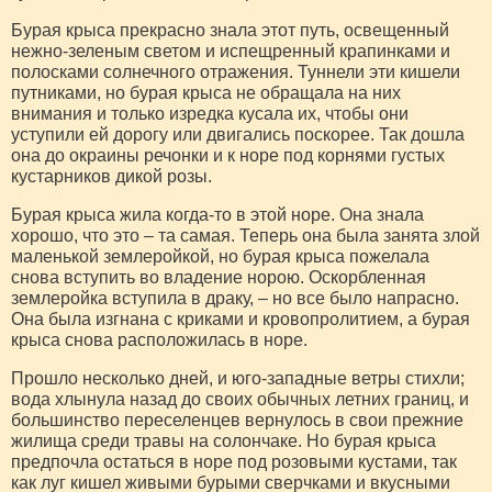
Бурая крыса прекрасно знала этот путь, освещенный
нежно-зеленым светом и испещренный крапинками и
полосками солнечного отражения. Туннели эти кишели
путниками, но бурая крыса не обращала на них
внимания и только изредка кусала их, чтобы они
уступили ей дорогу или двигались поскорее. Так дошла
она до окраины речонки и к норе под корнями густых
кустарников дикой розы.
Бурая крыса жила когда-то в этой норе. Она знала
хорошо, что это – та самая. Теперь она была занята злой
маленькой землеройкой, но бурая крыса пожелала
снова вступить во владение норою. Оскорбленная
землеройка вступила в драку, – но все было напрасно.
Она была изгнана с криками и кровопролитием, а бурая
крыса снова расположилась в норе.
Прошло несколько дней, и юго-западные ветры стихли;
вода хлынула назад до своих обычных летних границ, и
большинство переселенцев вернулось в свои прежние
жилища среди травы на солончаке. Но бурая крыса
предпочла остаться в норе под розовыми кустами, так
как луг кишел живыми бурыми сверчками и вкусными