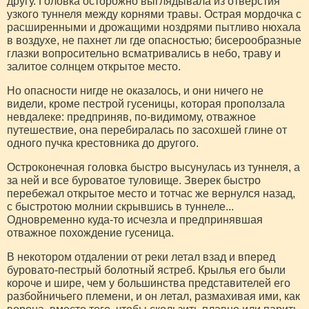
другу. Головка осторожно выглядывала из отверстия
узкого туннеля между корнями травы. Острая мордочка с
расширенными и дрожащими ноздрями пытливо нюхала
в воздухе, не пахнет ли где опасностью; бисерообразные
глазки вопросительно всматривались в небо, траву и
залитое солнцем открытое место.
Но опасности нигде не оказалось, и они ничего не
видели, кроме пестрой гусеницы, которая проползала
невдалеке: предприняв, по-видимому, отважное
путешествие, она перебиралась по засохшей глине от
одного пучка крестовника до другого.
Остроконечная головка быстро высунулась из туннеля, а
за ней и все буроватое туловище. Зверек быстро
перебежал открытое место и тотчас же вернулся назад,
с быстротою молнии скрывшись в туннеле...
Одновременно куда-то исчезла и предпринявшая
отважное похождение гусеница.
В некотором отдалении от реки летал взад и вперед
буровато-пестрый болотный ястреб. Крылья его были
короче и шире, чем у большинства представителей его
разбойничьего племени, и он летал, размахивая ими, как