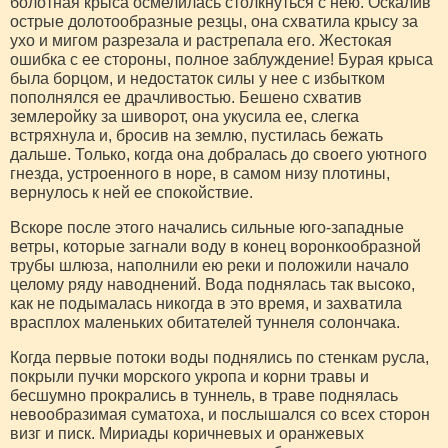
болотная крыса осмелилась столкнуться с нею. Оскалив
острые долотообразные резцы, она схватила крысу за
ухо и мигом разрезала и растрепала его. Жестокая
ошибка с ее стороны, полное заблуждение! Бурая крыса
была борцом, и недостаток силы у нее с избытком
пополнялся ее драчливостью. Бешено схватив
землеройку за шиворот, она укусила ее, слегка
встряхнула и, бросив на землю, пустилась бежать
дальше. Только, когда она добралась до своего уютного
гнезда, устроенного в норе, в самом низу плотины,
вернулось к ней ее спокойствие.
Вскоре после этого начались сильные юго-западные
ветры, которые загнали воду в конец воронкообразной
трубы шлюза, наполнили ею реки и положили начало
целому ряду наводнений. Вода поднялась так высоко,
как не подымалась никогда в это время, и захватила
врасплох маленьких обитателей туннеля солончака.
Когда первые потоки воды поднялись по стенкам русла,
покрыли пучки морского укропа и корни травы и
бесшумно прокрались в туннель, в траве поднялась
невообразимая суматоха, и послышался со всех сторон
визг и писк. Мириады коричневых и оранжевых