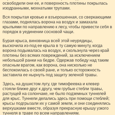
освободили они ее, и поверхность плотины покрылась
изодранными, мохнатыми трупами.
Вся покрытая кровью и взъерошенная, со сверкающими
глазами, поднялась ворона на воздух и замахала
крыльями по направлению к лесу, чтобы привести себя в
порядок в уединении сосновой чащи.
Бурая крыса, виновница всей этой неурядицы,
выскочила из-под ее крыла в ту самую минуту, когда
ворона подымалась на воздух, и скользнула через край
плотины без всяких повреждений, за исключением
небольшой ранки на бедре. Одержав победу над таким
опасным врагом, как ворона, она нисколько не
беспокоилась о своей ране, и только осторожность
заставила ее нырнуть под защиту зеленой травы.
Здесь, на душистом лугу, где тимофеевка и клевер
стояли ближе друг к другу, чем грубые стебли травы,
растущей на солончаке, не было подземных туннелей
для крыс. Туннели делались здесь при помощи стеблей;
крысы подгрызали их у самой земли, и они соединялись
верхушками вместе, образуя прекрасную крышу узкого
туннеля в траве по всем направлениям.