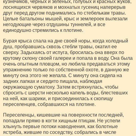
кузнечиков, черных и зеленых, голубых и красных жуков,
лоснящихся червяков и мохнатых гусениц наперерыв
друг перед другом поднимались по стебелькам травы.
Целые батальоны мышей, крыс и землероек вылезали
негодующие через отдушины туннелей, и все
единодушно стремились к плотине.
Бурая крыса спала на дне своей норы, когда холодный
душ, пробравшись сквозь стебли травы, окатил ее
сверху. Задыхаясь от испуга, бросилась она вверх по
крутому склону своей галереи и попала в воду. Она была
очень опытным пловцом, но любила предаваться этому
упражнению только по собственной охоте, в данную же
минуту она этого не желала. С минуту она сидела на
задних лапках и сердито пищала, наблюдая
окружающую суматоху. Затем встряхнулась, чтобы
сбросить с шерсти несколько капель воды, блестевших
на ней, как шарики, и присоединилась к скопищу
переселенцев, собравшихся на плотине.
Переселенцы, кишевшие на поверхности последней,
попадали прямо в когти хищным птицам. Не успели
хлынуть первые потоки наводнения, как болотные
ястреба, жившие по соседству, собрались в числе