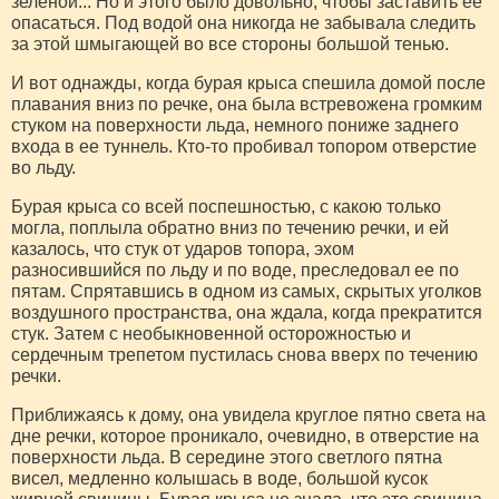
зеленой... Но и этого было довольно, чтобы заставить ее
опасаться. Под водой она никогда не забывала следить
за этой шмыгающей во все стороны большой тенью.
И вот однажды, когда бурая крыса спешила домой после
плавания вниз по речке, она была встревожена громким
стуком на поверхности льда, немного пониже заднего
входа в ее туннель. Кто-то пробивал топором отверстие
во льду.
Бурая крыса со всей поспешностью, с какою только
могла, поплыла обратно вниз по течению речки, и ей
казалось, что стук от ударов топора, эхом
разносившийся по льду и по воде, преследовал ее по
пятам. Спрятавшись в одном из самых, скрытых уголков
воздушного пространства, она ждала, когда прекратится
стук. Затем с необыкновенной осторожностью и
сердечным трепетом пустилась снова вверх по течению
речки.
Приближаясь к дому, она увидела круглое пятно света на
дне речки, которое проникало, очевидно, в отверстие на
поверхности льда. В середине этого светлого пятна
висел, медленно колышась в воде, большой кусок