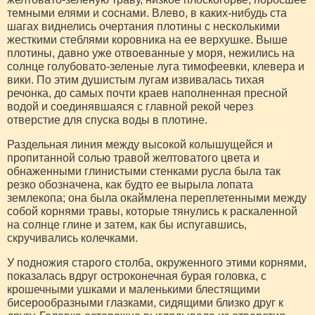
темными елями и соснами. Влево, в каких-нибудь ста
шагах виднелись очертания плотины с несколькими
жесткими стеблями коровника на ее верхушке. Выше
плотины, давно уже отвоеванные у моря, нежились на
солнце голубовато-зеленые луга тимофеевки, клевера и
вики. По этим душистым лугам извивалась тихая
речонка, до самых почти краев наполненная пресной
водой и соединявшаяся с главной рекой через
отверстие для спуска воды в плотине.
Раздельная линия между высокой колышущейся и
пропитанной солью травой желтоватого цвета и
обнаженными глинистыми стенками русла была так
резко обозначена, как будто ее вырыла лопата
землекопа; она была окаймлена переплетенными между
собой корнями травы, которые тянулись к раскаленной
на солнце глине и затем, как бы испугавшись,
скручивались колечками.
У подножия старого столба, окруженного этими корнями,
показалась вдруг остроконечная бурая головка, с
крошечными ушками и маленькими блестящими
бисерообразными глазками, сидящими близко друг к