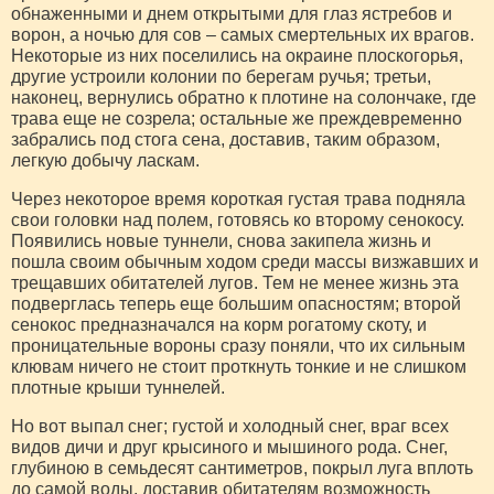
обнаженными и днем открытыми для глаз ястребов и
ворон, а ночью для сов – самых смертельных их врагов.
Некоторые из них поселились на окраине плоскогорья,
другие устроили колонии по берегам ручья; третьи,
наконец, вернулись обратно к плотине на солончаке, где
трава еще не созрела; остальные же преждевременно
забрались под стога сена, доставив, таким образом,
легкую добычу ласкам.
Через некоторое время короткая густая трава подняла
свои головки над полем, готовясь ко второму сенокосу.
Появились новые туннели, снова закипела жизнь и
пошла своим обычным ходом среди массы визжавших и
трещавших обитателей лугов. Тем не менее жизнь эта
подверглась теперь еще большим опасностям; второй
сенокос предназначался на корм рогатому скоту, и
проницательные вороны сразу поняли, что их сильным
клювам ничего не стоит проткнуть тонкие и не слишком
плотные крыши туннелей.
Но вот выпал снег; густой и холодный снег, враг всех
видов дичи и друг крысиного и мышиного рода. Снег,
глубиною в семьдесят сантиметров, покрыл луга вплоть
до самой воды, доставив обитателям возможность