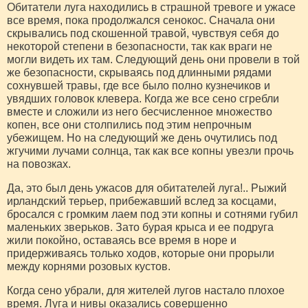
Обитатели луга находились в страшной тревоге и ужасе
все время, пока продолжался сенокос. Сначала они
скрывались под скошенной травой, чувствуя себя до
некоторой степени в безопасности, так как враги не
могли видеть их там. Следующий день они провели в той
же безопасности, скрываясь под длинными рядами
сохнувшей травы, где все было полно кузнечиков и
увядших головок клевера. Когда же все сено сгребли
вместе и сложили из него бесчисленное множество
копен, все они столпились под этим непрочным
убежищем. Но на следующий же день очутились под
жгучими лучами солнца, так как все копны увезли прочь
на повозках.
Да, это был день ужасов для обитателей луга!.. Рыжий
ирландский терьер, прибежавший вслед за косцами,
бросался с громким лаем под эти копны и сотнями губил
маленьких зверьков. Зато бурая крыса и ее подруга
жили покойно, оставаясь все время в норе и
придерживаясь только ходов, которые они прорыли
между корнями розовых кустов.
Когда сено убрали, для жителей лугов настало плохое
время. Луга и нивы оказались совершенно