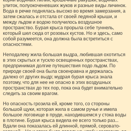
улиток, полуокоченевших жуков и разные виды личинок.
Вода в речке поднялась высоко во время замерзания, а
затем сжалась и отстала от своей ледяной крыши, и
между льдом и водою получилось воздушное
пространство. Бурая крыса прорыла себе туннель,
который шел сюда от розовых кустов. Но и здесь, само
собой разумеется, она должна была встретиться с
опасностями.
Неподалеку жила большая выдра, любившая охотиться
в этих скрытых и тускло освещенных пространствах,
предпринимая долгие путешествия подо льдом. По
природе своей она была своенравна и держалась
далеко от других выдр; мудрая бурая крыса знала
поэтому, что для нее не опасно в этих воздушных
пространствах до тех пор, пока она будет внимательно
следить за своим врагом.
Но опасность грозила ей, кроме того, со стороны
большой щуки, которая жила в самом ручье и имела
большое логовище в пруде, находившемся у стока воды
в плотине. Бурая крыса видела ее всего только раз...
Вдали она показалась ей длинной, прямой, серовато-