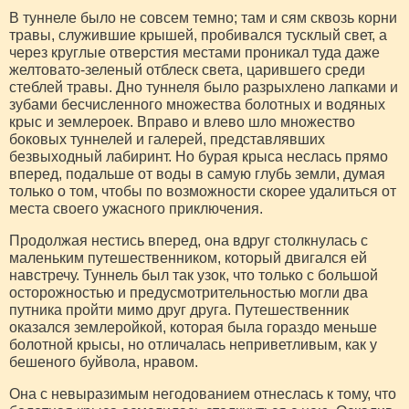
В туннеле было не совсем темно; там и сям сквозь корни
травы, служившие крышей, пробивался тусклый свет, а
через круглые отверстия местами проникал туда даже
желтовато-зеленый отблеск света, царившего среди
стеблей травы. Дно туннеля было разрыхлено лапками и
зубами бесчисленного множества болотных и водяных
крыс и землероек. Вправо и влево шло множество
боковых туннелей и галерей, представлявших
безвыходный лабиринт. Но бурая крыса неслась прямо
вперед, подальше от воды в самую глубь земли, думая
только о том, чтобы по возможности скорее удалиться от
места своего ужасного приключения.
Продолжая нестись вперед, она вдруг столкнулась с
маленьким путешественником, который двигался ей
навстречу. Туннель был так узок, что только с большой
осторожностью и предусмотрительностью могли два
путника пройти мимо друг друга. Путешественник
оказался землеройкой, которая была гораздо меньше
болотной крысы, но отличалась неприветливым, как у
бешеного буйвола, нравом.
Она с невыразимым негодованием отнеслась к тому, что