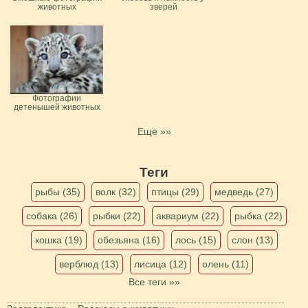
животных
зверей
Фотографии
детенышей животных
Еще »»
Теги
рыбы (35)
волк (32)
птицы (29)
медведь (27)
собака (26)
рыбки (22)
аквариум (22)
рыбка (22)
кошка (19)
обезьяна (16)
лось (15)
слон (13)
верблюд (13)
лисица (12)
олень (11)
Все теги »»