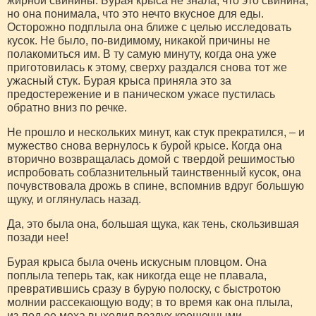
жирной свинины. Бурая крыса не знала, что это свинина,
но она понимала, что это нечто вкусное для еды.
Осторожно подплыла она ближе с целью исследовать
кусок. Не было, по-видимому, никакой причины не
полакомиться им. В ту самую минуту, когда она уже
приготовилась к этому, сверху раздался снова тот же
ужасный стук. Бурая крыса приняла это за
предостережение и в паническом ужасе пустилась
обратно вниз по речке.
Не прошло и нескольких минут, как стук прекратился, – и
мужество снова вернулось к бурой крысе. Когда она
вторично возвращалась домой с твердой решимостью
испробовать соблазнительный таинственный кусок, она
почувствовала дрожь в спине, вспомнив вдруг большую
щуку, и оглянулась назад.
Да, это была она, большая щука, как тень, скользившая
позади нее!
Бурая крыса была очень искусным пловцом. Она
поплыла теперь так, как никогда еще не плавала,
превратившись сразу в бурую полоску, с быстротою
молнии рассекающую воду; в то время как она плыла,
из-под ее меха выходил воздух крошечными