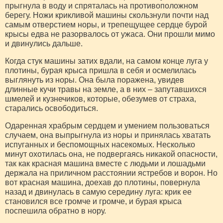
прыгнула в воду и спряталась на противоположном
берегу. Ножи крикливой машины скользнули почти над
самым отверстием норы, и трепещущее сердце бурой
крысы едва не разорвалось от ужаса. Они прошли мимо
и двинулись дальше.
Когда стук машины затих вдали, на самом конце луга у
плотины, бурая крыса пришла в себя и осмелилась
выглянуть из норы. Она была поражена, увидев
длинные кучи травы на земле, а в них – запутавшихся
шмелей и кузнечиков, которые, обезумев от страха,
старались освободиться.
Одаренная храбрым сердцем и умением пользоваться
случаем, она выпрыгнула из норы и принялась хватать
испуганных и беспомощных насекомых. Несколько
минут охотилась она, не подвергаясь никакой опасности,
так как красная машина вместе с людьми и лошадьми
держала на приличном расстоянии ястребов и ворон. Но
вот красная машина, доехав до плотины, повернула
назад и двинулась в самую середину луга: крик ее
становился все громче и громче, и бурая крыса
поспешила обратно в нору.