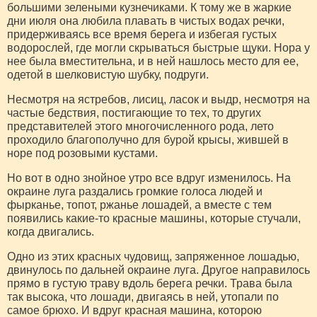
большими зелеными кузнечиками. К тому же в жаркие
дни июля она любила плавать в чистых водах речки,
придерживаясь все время берега и избегая густых
водорослей, где могли скрываться быстрые щуки. Нора у
нее была вместительна, и в ней нашлось место для ее,
одетой в шелковистую шубку, подруги.
Несмотря на ястребов, лисиц, ласок и выдр, несмотря на
частые бедствия, постигающие то тех, то других
представителей этого многочисленного рода, лето
проходило благополучно для бурой крысы, жившей в
норе под розовыми кустами.
Но вот в одно знойное утро все вдруг изменилось. На
окраине луга раздались громкие голоса людей и
фырканье, топот, ржанье лошадей, а вместе с тем
появились какие-то красные машины, которые стучали,
когда двигались.
Одно из этих красных чудовищ, запряженное лошадью,
двинулось по дальней окраине луга. Другое направилось
прямо в густую траву вдоль берега речки. Трава была
так высока, что лошади, двигаясь в ней, утопали по
самое брюхо. И вдруг красная машина, которою