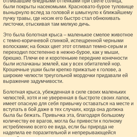
отливавшие бледными оттенками при свете солнца,
были покрыты насекомыми. Красновато-бурое туловище
вынырнуло вслед за головой и шмыгнуло к ближайшему
пучку травы, где носик его быстро стал обнюхивать
листочки, отыскивая там мелкую дичь.
Это была болотная крыса – маленькое смелое животное
с темно-коричневой спинкой, испещренной черными
волосками; на боках цвет этот отливал темно-серым и
переходил постепенно в нежно-бурое, как у мыши,
брюшко. Плечи ее и коротенькие передние конечности
были испачканы землей, как у всех обитателей нор.
Крошечные ушки были крепко прижатые к голове, а
широкие челюсти треугольной мордочки придавали ей
выражение задумчивости.
Болотная крыса, убежденная в силе своих маленьких
челюстей, хотя и не уверенная в быстроте своих лапок,
имеет опасную для себя привычку оставаться на месте и
вступать в бой даже в тех случаях, когда она должна
была бы бежать. Привычка эта, благодаря большому
количеству ее врагов, могла бы привести к полному
истреблению всего ее вида, если бы природа не
наделила ее поразительной и непрерывающейся