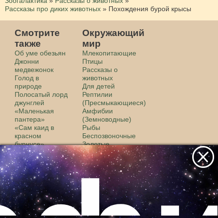
Зоогалактика
»
Рассказы о животных
»
Рассказы про диких животных
»
Похождения бурой крысы
Смотрите
Окружающий
также
мир
Об уме обезьян
Млекопитающие
Джонни
Птицы
медвежонок
Рассказы о
Голод в
животных
природе
Для детей
Полосатый лорд
Рептилии
джунглей
(Пресмыкающиеся)
«Маленькая
Амфибии
пантера»
(Земноводные)
«Сам каид в
Рыбы
красном
Беспозвоночные
бурнусе»
Золотые
Сумчатая крыса
фотографии
Пантера
Видео о
Международный
животных
враг
Животные
Слепые крысы
континентов
Звуки животных
Все самое интересное