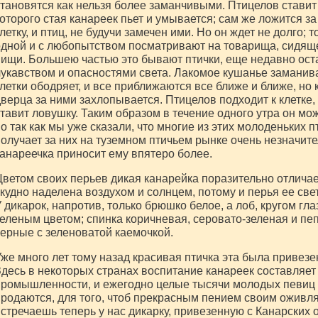
тановятся как нельзя более заманчивыми. Птицелов ставит к
оторого стая канареек пьет и умывается; сам же ложится за
летку, и птиц, не будучи замечен ими. Но он ждет не долго; 
дной и с любопытством посматривают на товарища, сидящег
ищи. Большею частью это бывают птички, еще недавно ост
укавством и опасностями света. Лакомое кушанье заманив
летки ободряет, и все приближаются все ближе и ближе, но к
верца за ними захлопывается. Птицелов подходит к клетке,
тавит ловушку. Таким образом в течение одного утра он мож
о так как мы уже сказали, что многие из этих молоденьких п
олучает за них на туземном птичьем рынке очень незначител
анареечка приносит ему впятеро более.
ветом своих перьев дикая канарейка поразительно отличае
кудно наделена воздухом и солнцем, потому и перья ее св
 дикарок, напротив, только брюшко белое, а лоб, кругом глаз
еленым цветом; спинка коричневая, серовато-зеленая и пеп
ерные с зеленоватой каемочкой.
же много лет тому назад красивая птичка эта была привезе
десь в некоторых странах воспитание канареек составляет
ромышленности, и ежегодно целые тысячи молодых певиц п
родаются, для того, чтоб прекрасным пением своим оживля
стречаешь теперь у нас дикарку, привезенную с Канарских