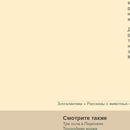
к
р
н
и
Д
р
т
н
э
К
Зоогалактика
»
Рассказы о животных
Смотрите также
Три осла в Пиренеях
Трущобная кошка