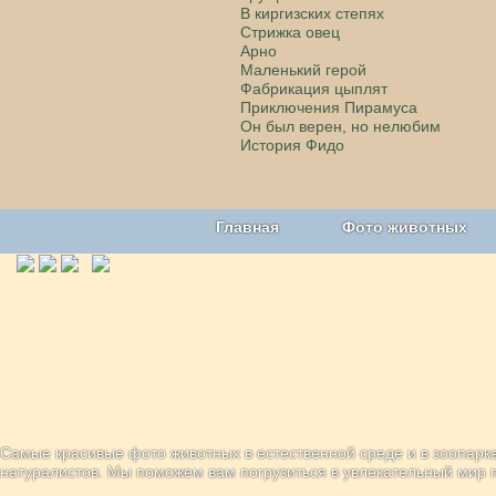
В киргизских степях
Стрижка овец
Арно
Маленький герой
Фабрикация цыплят
Приключения Пирамуса
Он был верен, но нелюбим
История Фидо
Главная
Фото животных
Наши приложения. Бесплатно и бе
Самые красивые фото животных в естественной среде и в зоопарка
натуралистов. Мы поможем вам погрузиться в увлекательный мир 