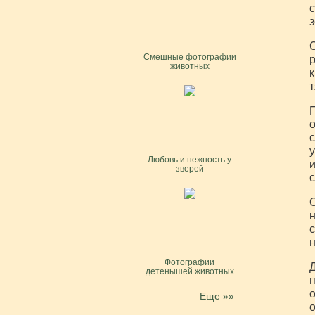
с
С
Смешные фотографии
р
животных
к
т
П
о
с
у
Любовь и нежность у
и
зверей
с
О
н
с
н
Фотографии
Д
детенышей животных
п
о
Еще »»
о