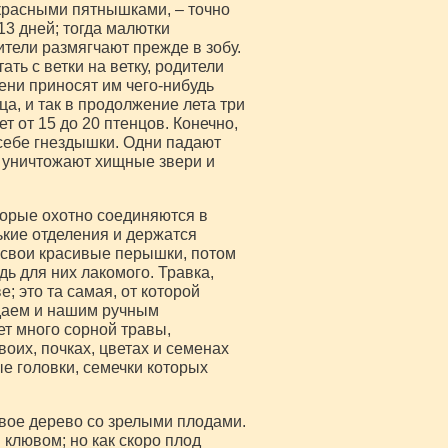
-красными пятнышками, – точно
 13 дней; тогда малютки
ители размягчают прежде в зобу.
ть с ветки на ветку, родители
мени приносят им чего-нибудь
ца, и так в продолжение лета три
т от 15 до 20 птенцов. Конечно,
 себе гнездышки. Одни падают
х уничтожают хищные звери и
торые охотно соединяются в
ькие отделения и держатся
т свои красивые перышки, потом
дь для них лакомого. Травка,
; это та самая, от которой
 даем и нашим ручным
т много сорной травы,
оих, почках, цветах и семенах
е головки, семечки которых
овое дерево со зрелыми плодами.
 клювом; но как скоро плод