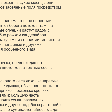
 океан; в сухие месяцы они
ют засеянные поля посредством
м поднимают свои перистые
ют берега потоков; там, на
ые опунции растут рядом с
обно рожкам канделябров.
пахучими изгородями, меняются
и, папайями и другими
я особенного вида,
реска, превосходящего в
а цветочков, а темные сосны
снового леса дикая канареечка
 гнездышко, обыкновенно только
арнике. Несколько крепких
вями; большую часть
олочка семян различных
ка и других подобных растений и
тельно суживается. Здесь кладет