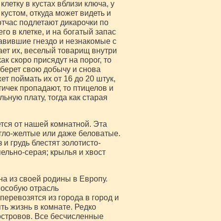
летку в кустах вблизи ключа, у
 кустом, откуда может видеть и
тотчас подлетают дикарочки по
о в клетке, и на богатый запас
авившие гнездо и незнакомые с
ает их, веселый товарищ внутри
ак скоро присядут на порог, то
 берет свою добычу и снова
ет поймать их от 16 до 20 штук,
тичек пропадают, то птицелов и
ьную плату, тогда как старая
тся от нашей комнатной. Эта
етло-желтые или даже беловатые.
 и грудь блестят золотисто-
ельно-серая; крылья и хвост
на из своей родины в Европу.
 особую отрасль
еревозятся из города в город и
ть жизнь в комнате. Редко
 островов. Все бесчисленные