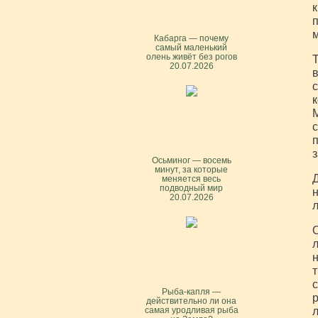
к
п
м
Кабарга — почему
самый маленький
олень живёт без рогов
Т
20.07.2026
в
с
к
М
с
п
з
Осьминог — восемь
минут, за которые
Д
меняется весь
подводный мир
н
20.07.2026
л
О
л
н
т
с
Рыба-капля —
р
действительно ли она
л
самая уродливая рыба