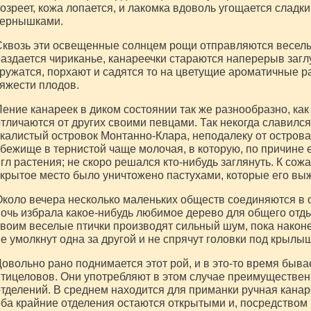
озреет, кожа лопается, и лакомка вдоволь угощается сладк
зернышками.
квозь эти освещенные солнцем рощи отправляются веселые
аздается чириканье, канареечки стараются наперерыв загл
ружатся, порхают и садятся то на цветущие ароматичные ра
яжести плодов.
ение канареек в диком состоянии так же разнообразно, как
тличаются от других своими певцами. Так некогда славил
калистый островок Монтанно-Клара, неподалеку от остров
бежище в тернистой чаще молочая, в которую, по причине е
гл растения; не скоро решался кто-нибудь заглянуть. К сож
крытое место было уничтожено пастухами, которые его выж
коло вечера несколько маленьких обществ соединяются в 
очь избрала какое-нибудь любимое дерево для общего отд
воим веселые птички производят сильный шум, пока наконе
е умолкнут одна за другой и не спрячут головки под крылыш
овольно рано поднимается этот рой, и в это-то время быва
тицеловов. Они употребляют в этом случае преимуществен
тделений. В среднем находится для приманки ручная канар
ба крайние отделения остаются открытыми и, посредством 