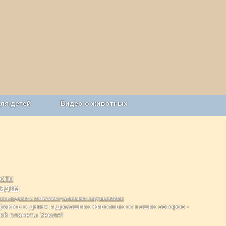
ля детей
Видео о животных
Сельское хозяйство
сти
лядом
ания людьми с интеллектуальными нарушениями
актов о диких и домашних животных от наших авторов -
ной планеты Земля!