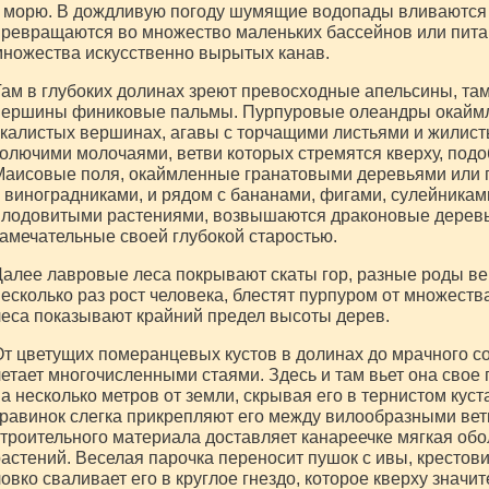
 морю. В дождливую погоду шумящие водопады вливаются в
ревращаются во множество маленьких бассейнов или пита
ножества искусственно вырытых канав.
ам в глубоких долинах зреют превосходные апельсины, та
ершины финиковые пальмы. Пурпуровые олеандры окаймля
калистых вершинах, агавы с торчащими листьями и жилист
олючими молочаями, ветви которых стремятся кверху, под
аисовые поля, окаймленные гранатовыми деревьями или 
 виноградниками, и рядом с бананами, фигами, сулейникам
лодовитыми растениями, возвышаются драконовые деревь
амечательные своей глубокой старостью.
алее лавровые леса покрывают скаты гор, разные роды ве
есколько раз рост человека, блестят пурпуром от множеств
еса показывают крайний предел высоты дерев.
т цветущих померанцевых кустов в долинах до мрачного со
етает многочисленными стаями. Здесь и там вьет она свое
а несколько метров от земли, скрывая его в тернистом куст
равинок слегка прикрепляют его между вилообразными вет
троительного материала доставляет канареечке мягкая об
астений. Веселая парочка переносит пушок с ивы, крестови
овко сваливает его в круглое гнездо, которое кверху значи