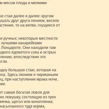
им мясом плода и мелкими
 стаи далее и далее; кругом
ушать друг друга пением, весело
стения, то на ветви, гнущиеся от
 и ручных; некоторые местности
ся лучшими канарейками
а Лонцароте. Они находили там
дкого ядовитого сока и острых
алению, впоследствии это
гли.
одну большую стаю, которая на
ыха. Здесь пением и чириканьем
ц, при наступлении мрака ночи,
ки.
ет самая богатая ловля для
но ловушку, состоящую из трех
еечка, щегол или коноплянка;
насыпанного туда корма,