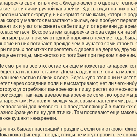
анареечка свои пять яичек, бледно-зеленого цвета с темно
акие, как и яички ручной канарейки. Здесь сидит на них она
роламывают скорлупу, и их кормят семечками, которые род
ак скоро у малюток вырастают крылья, они пробуют перелета
анят их и учат отыскивать себе пищу, и от времени до вре
олакомиться. Вскоре затем канареечка снова садится на яй
 четыре раза, почему от одной парочки в течение года бывае
ногие из них погибают, прежде чем выучатся сами строить
ри первых попытках перелететь с дерева на дерево, други
ищные птицы, множество их погибает при первом линянии.
е смотря на все это, остается еще множество канареек, ко
бщества и летают стаями. Днем разделяются они на мален
ольшею частью вблизи к воде. Здесь купаются они и чистя
етят через соседние поля и высматривают, нет ли чего-нибу
оторую употребляют канареечки в пищу, растет во множестве
роисходит так называемое канареечное семя, которое мы
анареечкам. На полях, между маисовыми растениями, расте
есполезной для человека, но представляющей в листиках св
азнообразную пищу для птички. Там поспевают еще маковы
акже кушают канареечки.
ля них бывает настоящий праздник, если они откроют фиг
ока кожа фиг еще тверда, птицы не могут пробить ее своим