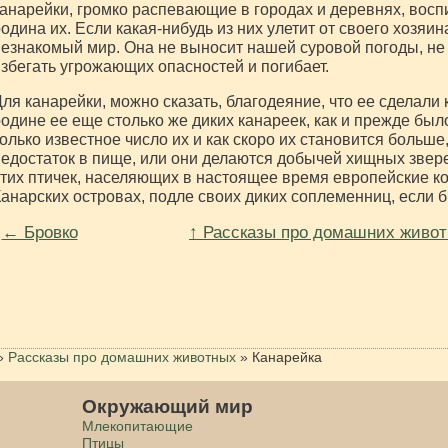
анарейки, громко распевающие в городах и деревнях, воспи
одина их. Если какая-нибудь из них улетит от своего хозяин
езнакомый мир. Она не выносит нашей суровой погоды, не 
збегать угрожающих опасностей и погибает.
ля канарейки, можно сказать, благодеяние, что ее сделал
одине ее еще столько же диких канареек, как и прежде было
олько известное число их и как скоро их становится больше
едостаток в пище, или они делаются добычей хищных звер
тих птичек, населяющих в настоящее время европейские к
анарских островах, подле своих диких соплеменниц, если б 
← Бровко
↑ Рассказы про домашних живо
»
Рассказы про домашних животных
»
Канарейка
Окружающий мир
Млекопитающие
Птицы