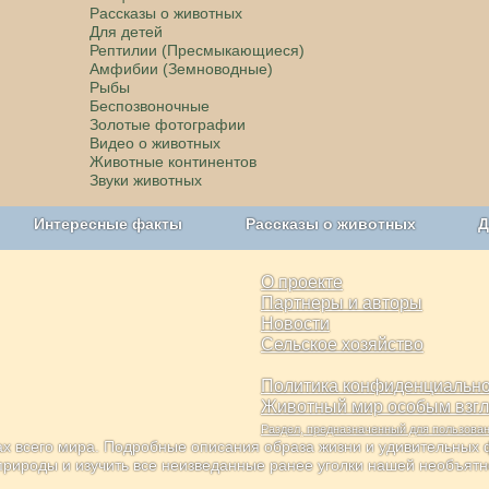
Рассказы о животных
Для детей
Рептилии (Пресмыкающиеся)
Амфибии (Земноводные)
Рыбы
Беспозвоночные
Золотые фотографии
Видео о животных
Животные континентов
Звуки животных
Интересные факты
Рассказы о животных
Д
з рекламы
О проекте
О проекте
Партнеры и авторы
Новости
Сельское хозяйство
Политика конфиденциально
Животный мир особым взг
Раздел, предназначенный для пользов
х всего мира. Подробные описания образа жизни и удивительных ф
природы и изучить все неизведанные ранее уголки нашей необъят