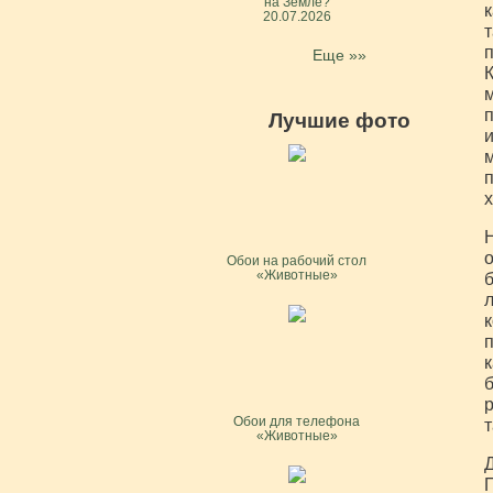
на Земле?
к
20.07.2026
т
п
Еще »»
К
м
п
Лучшие фото
и
м
п
х
Н
о
Обои на рабочий стол
«Животные»
б
л
к
п
к
б
р
Обои для телефона
т
«Животные»
Д
П