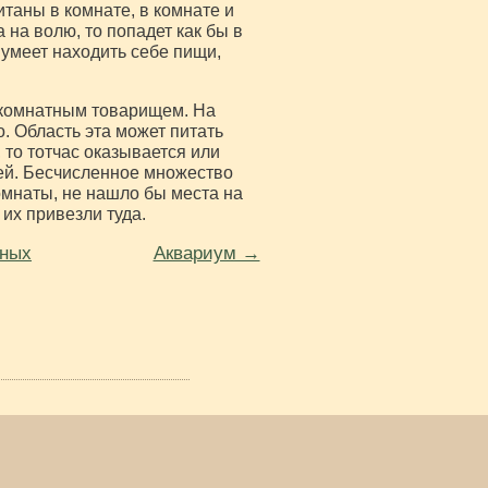
таны в комнате, в комнате и
а на волю, то попадет как бы в
умеет находить себе пищи,
и комнатным товарищем. На
. Область эта может питать
, то тотчас оказывается или
ей. Бесчисленное множество
омнаты, не нашло бы места на
их привезли туда.
тных
Аквариум →