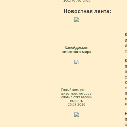
ЗООГАЛАКТИКА
Новостная лента:
К
и
и
Калейдоскоп
с
животного мира
К
п
п
с
к
е
Голый землекоп —
п
животное, которое
словно отказалось
ж
стареть
ж
20.07.2026
Н
п
о