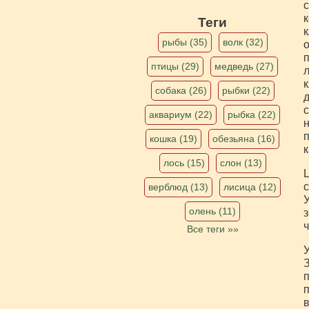
с
к
Теги
к
рыбы (35)
волк (32)
о
п
птицы (29)
медведь (27)
л
к
собака (26)
рыбки (22)
д
с
аквариум (22)
рыбка (22)
н
п
кошка (19)
обезьяна (16)
к
лось (15)
слон (13)
Ц
с
верблюд (13)
лисица (12)
У
олень (11)
з
ч
Все теги »»
У
З
п
п
в