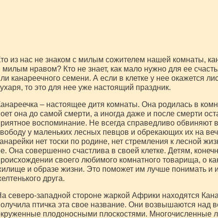
то из нас не знаком с милым сожителем нашей комнаты, ка
 милым нравом? Кто не знает, как мало нужно для ее счаст
ли канареечного семени. А если в клетке у нее окажется лис
ухаря, то это для нее уже настоящий праздник.
анареечка – настоящее дитя комнаты. Она родилась в комна
оет она до самой смерти, а иногда даже и после смерти ост
риятное воспоминание. Не всегда справедливо обвиняют 
вободу у маленьких лесных певцов и обрекающих их на веч
анарейки нет тоски по родине, нет стремления к лесной жиз
е. Она совершенно счастлива в своей клетке. Детям, конечн
роисхождении своего любимого комнатного товарища, о кан
илище и образе жизни. Это поможет им лучше понимать и 
елтенького друга.
а северо-западной стороне жаркой Африки находятся Канар
олучила птичка эта свое название. Они возвышаются над в
круженные плодоносными плоскостями. Многочисленные ло