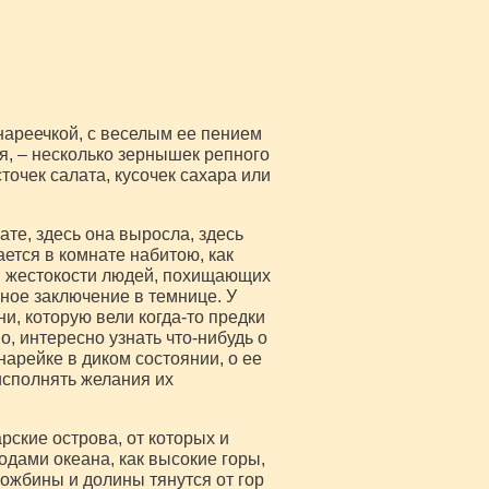
нареечкой, с веселым ее пением
ья, – несколько зернышек репного
точек салата, кусочек сахара или
те, здесь она выросла, здесь
ается в комнате набитою, как
в жестокости людей, похищающих
ное заключение в темнице. У
ни, которую вели когда-то предки
о, интересно узнать что-нибудь о
арейке в диком состоянии, о ее
исполнять желания их
ские острова, от которых и
одами океана, как высокие горы,
жбины и долины тянутся от гор