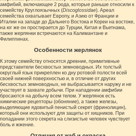
амфибий, включающее 2 рода, которые раньше относили к
семейству Круглоязычных (
Discoglossidae
). Ареал
семейства охватывает Европу, и Азию от Франции и
Италии на западе до Дальнего Востока и Кореи на востоке,
на юг же он простирается до Турции, Китая и Вьетнама,
также жерлянки встречаются на Калимантане и
Филиппинах.
Особенности жерлянок
К этому семейству относятся древние, примитивные
представители бесхвостых земноводных. Их толстый
округлый язык прикреплен ко дну ротовой полости всей
своей нижней поверхностью и, в отличие от других
бесхвостых земноводных, не выбрасывается наружу и не
участвует в захвате добычи. При нападении амфибии
бросаются на добычу всем телом. У жерлянок есть
химические рецепторы (обоняние), а также железы,
выделяющие ядовитый пенистый секрет (фринолицин),
который они используют для защиты от хищников. При
попадании этого секрета на слизистые человек чувствует
боль и жжение.
Отличия от жаб и окраска