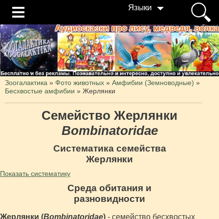
Языки
Зоогалактика
»
Фото животных
»
Амфибии (Земноводные)
»
Бесхвостые амфибии
»
Жерлянки
Семейство Жерлянки
Bombinatoridae
Систематика семейства
Жерлянки
Показать систематику
Среда обитания и
разновидности
Жерлянки (
Bombinatoridae
)
- семейство бесхвостых