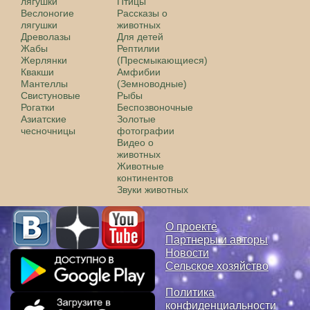
лягушки
Птицы
Веслоногие
Рассказы о
лягушки
животных
Древолазы
Для детей
Жабы
Рептилии
Жерлянки
(Пресмыкающиеся)
Квакши
Амфибии
Мантеллы
(Земноводные)
Свистуновые
Рыбы
Рогатки
Беспозвоночные
Азиатские
Золотые
чесночницы
фотографии
Видео о
животных
Животные
континентов
Звуки животных
О проекте
Партнеры и авторы
Новости
Сельское хозяйство
Политика
конфиденциальности