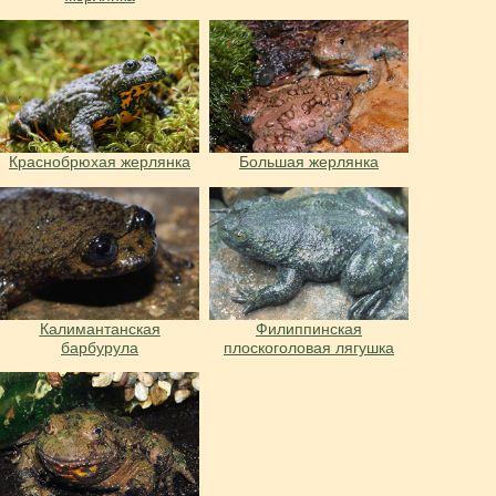
Краснобрюхая жерлянка
Большая жерлянка
Калимантанская
Филиппинская
барбурула
плоскоголовая лягушка