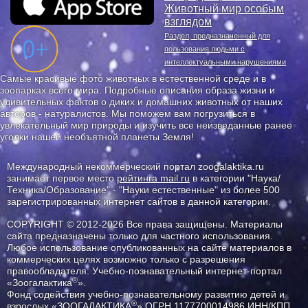
Животный мир особым
взглядом
Раздел, предназначенный для
пользования людьми с
интеллектуальными нарушениями
Самые красивые фото животных в естественной среде и в
зоопарках всего мира. Подробные описания образа жизни и
удивительных фактов о диких и домашних животных от наших
авторов - натуралистов. Мы поможем вам погрузиться в
увлекательный мир природы и изучить все неизведанные ранее
уголки нашей необъятной планеты Земля!
Международный некоммерческий портал zoogalaktika.ru
занимает первое место
рейтинга mail.ru
в категории "Наука/
Техника/Образование" - "Науки естественные" из более 500
зарегистрированных интернет сайтов в данной категории.
COPYRIGHT © 2012-2026 Все права защищены. Материалы
сайта предназначены только для частного использования.
Любое использование опубликованных на сайте материалов в
коммерческих целях возможно только с разрешения
правообладателя: Учебно-познавательный интернет-портал
®
«Зоогалактика
».
Фонд содействия учебно-познавательному развитию детей и
®
взрослых «ЗООГАЛАКТИКА
» ОГРН 1177700014986 ИНН/КПП