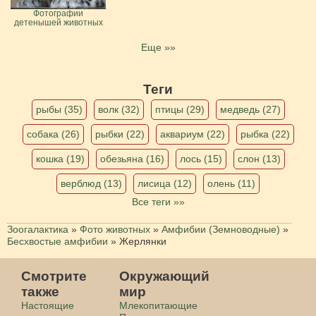
Фотографии
детенышей животных
Еще »»
Теги
рыбы (35)
волк (32)
птицы (29)
медведь (27)
собака (26)
рыбки (22)
аквариум (22)
рыбка (22)
кошка (19)
обезьяна (16)
лось (15)
слон (13)
верблюд (13)
лисица (12)
олень (11)
Все теги »»
Зоогалактика
»
Фото животных
»
Амфибии (Земноводные)
»
Бесхвостые амфибии
»
Жерлянки
Смотрите
Окружающий
также
мир
Настоящие
Млекопитающие