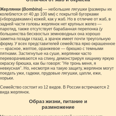
Жерлянки (
Воmbinа
)
— небольшие лягушки (размеры их
колеблются от 40 до 100 мм) с покрытой бугорками
(«бородавками») кожей, как у жаб. Но в отличие от жаб, в
задней части головы жерлянок нет крупных желез —
паротид, также отсутствует барабанная перепонка (у
большинства бесхвостых земноводных она хорошо
заметна позади глаза), а зрачок имеет почти треугольную
форму. У всех представителей семейства ярко окрашенное
— красное, желтое, оранжевое — брюшко с темными
пятнами. Застигнутые на суше, жерлянки часто
переворачиваются на спину, демонстрируя хищнику яркую
окраску брюшка, как бы говоря: "Не тронь меня, я
невкусная". Но, несмотря на такую защиту, жерлянок могут
поедать ужи, гадюки, прудовые лягушки, цапли, ежи,
хорьки.
Семейство состоит из 12 видов. В России встречаются 2
вида жерлянок.
Образ жизни, питание и
размножение