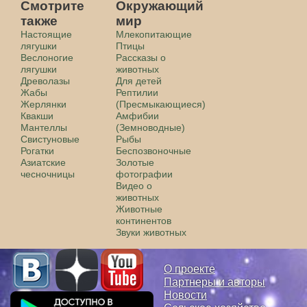
Смотрите
Окружающий
также
мир
Настоящие
Млекопитающие
лягушки
Птицы
Веслоногие
Рассказы о
лягушки
животных
Древолазы
Для детей
Жабы
Рептилии
Жерлянки
(Пресмыкающиеся)
Квакши
Амфибии
Мантеллы
(Земноводные)
Свистуновые
Рыбы
Рогатки
Беспозвоночные
Азиатские
Золотые
чесночницы
фотографии
Видео о
животных
Животные
континентов
Звуки животных
О проекте
Партнеры и авторы
Новости