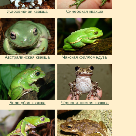
Жабовидная квакша
Синебокая квакша
Австралийская квакша
Чакская филломедуза
Белогубая квакша
Чёрнопятнистая квакша