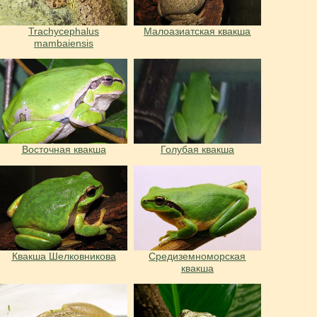
Trachycephalus
Малоазиатская квакша
mambaiensis
Восточная квакша
Голубая квакша
Квакша Шелковникова
Средиземноморская
квакша