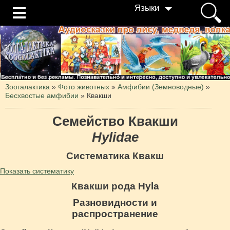
Языки
Зоогалактика
»
Фото животных
»
Амфибии (Земноводные)
»
Бесхвостые амфибии
»
Квакши
Семейство Квакши
Hylidae
Систематика Квакш
Показать систематику
Квакши рода Hyla
Разновидности и
распространение