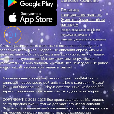
Сельское хозяйство
Политика
конфиденциальности
Животный мир особым
взглядом
Раздел, предназначенный для
пользования людьми с
интеллектуальными нарушениями
Самые красивые фото животных в естественной среде и в
зоопарках всего мира. Подробные описания образа жизни и
удивительных фактов о диких и домашних животных от наших
авторов - натуралистов. Мы поможем вам погрузиться в
увлекательный мир природы и изучить все неизведанные ранее
уголки нашей необъятной планеты Земля!
Международный некоммерческий портал zoogalaktika.ru
занимает первое место
рейтинга mail.ru
в категории "Наука/
Техника/Образование" - "Науки естественные" из более 500
зарегистрированных интернет сайтов в данной категории.
COPYRIGHT © 2012-2026 Все права защищены. Материалы
сайта предназначены только для частного использования.
Любое использование опубликованных на сайте материалов в
коммерческих целях возможно только с разрешения