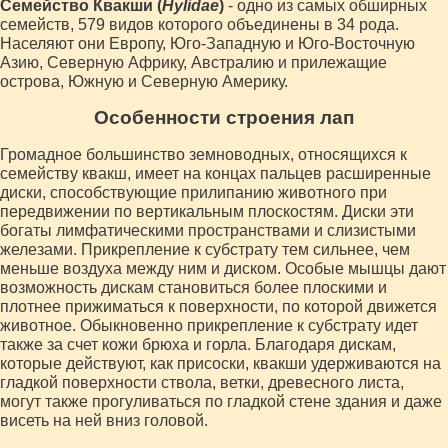
Семейство Квакши (
Hylidae
)
- одно из самых обширных
семейств, 579 видов которого объединены в 34 рода.
Населяют они Европу, Юго-Западную и Юго-Восточную
Азию, Северную Африку, Австралию и прилежащие
острова, Южную и Северную Америку.
Особенности строения лап
Громадное большинство земноводных, относящихся к
семейству квакш, имеет на концах пальцев расширенные
диски, способствующие прилипанию животного при
передвижении по вертикальным плоскостям. Диски эти
богаты лимфатическими пространствами и слизистыми
железами. Прикрепление к субстрату тем сильнее, чем
меньше воздуха между ним и диском. Особые мышцы дают
возможность дискам становиться более плоскими и
плотнее прижиматься к поверхности, по которой движется
животное. Обыкновенно прикрепление к субстрату идет
также за счет кожи брюха и горла. Благодаря дискам,
которые действуют, как присоски, квакши удерживаются на
гладкой поверхности ствола, ветки, древесного листа,
могут также прогуливаться по гладкой стене здания и даже
висеть на ней вниз головой.