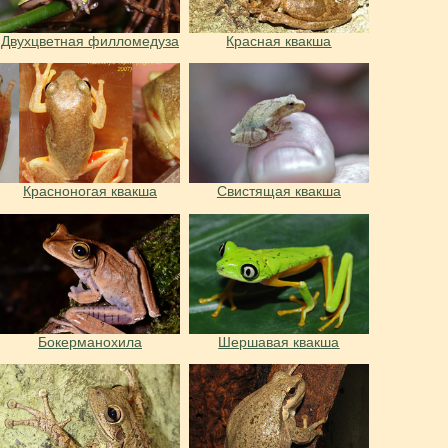
Двухцветная филломедуза
Красная квакша
Красноногая квакша
Свистящая квакша
Бокерманохила
Шершавая квакша