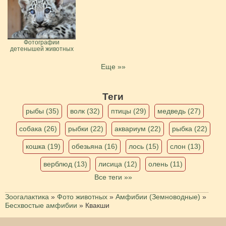
Фотографии
детенышей животных
Еще »»
Теги
рыбы (35)
волк (32)
птицы (29)
медведь (27)
собака (26)
рыбки (22)
аквариум (22)
рыбка (22)
кошка (19)
обезьяна (16)
лось (15)
слон (13)
верблюд (13)
лисица (12)
олень (11)
Все теги »»
Зоогалактика
»
Фото животных
»
Амфибии (Земноводные)
»
Бесхвостые амфибии
»
Квакши