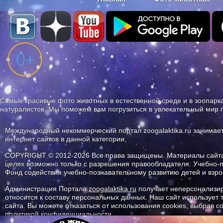
Наши приложения. Бесплатно и бе
Самые красивые фото животных в естественной среде и в зоопарка
натуралистов. Мы поможем вам погрузиться в увлекательный мир 
Международный некоммерческий портал zoogalaktika.ru занимае
интернет сайтов в данной категории.
COPYRIGHT © 2012-2026 Все права защищены. Материалы сайта 
целях возможно только с разрешения правообладателя: Учебно-
Фонд содействия учебно-познавательному развитию детей и вз
Администрация Портала
zoogalaktika.ru
получает неперсонализир
относится к составу персональных данных. Наш сайт использует
сайта. Вы можете отказаться от использования cookies, выбрав 
политикой конфиденциальности.