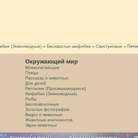
бии (Земноводные)
»
Бесхвостые амфибии
»
Свистуновые
»
Пяти
Окружающий мир
Млекопитающие
Птицы
Рассказы о животных
Для детей
Рептилии (Пресмыкающиеся)
Амфибии (Земноводные)
Рыбы
Беспозвоночные
Золотые фотографии
Видео о животных
Животные континентов
Звуки животных
Интересные факты
Рассказы о животных
Д