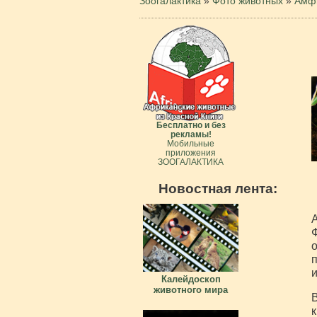
Зоогалактика
»
Фото животных
»
Амфи
Бесплатно и без
рекламы!
Мобильные
приложения
ЗООГАЛАКТИКА
Новостная лента:
А
Ф
о
п
и
Калейдоскоп
животного мира
В
к