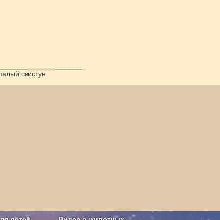
палый свистун
ля детей
Видео о животных