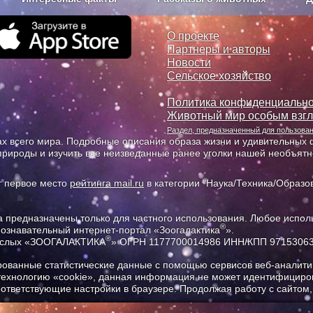
з рекламы
О проекте
О проекте
Партнеры и авторы
Новости
Сельское хозяйство
Политика конфиденциально
Животный мир особым взг
Раздел, предназначенный для пользов
х всего мира. Подробные описания образа жизни и удивительных ф
природы и изучить все неизведанные ранее уголки нашей необъят
т первое место
рейтинга mail.ru
в категории "Наука/Техника/Образов
предназначены только для частного использования. Любое исполь
®
познавательный интернет-портал «Зоогалактика
».
®
рослых «ЗООГАЛАКТИКА
» ОГРН 1177700014986 ИНН/КПП 9715306
ованные статистические данные с помощью сервисов веб-аналитик
 технологию «cookie», данная информация не может идентифициров
соответствующие настройки в браузере. Продолжая работу с сайтом