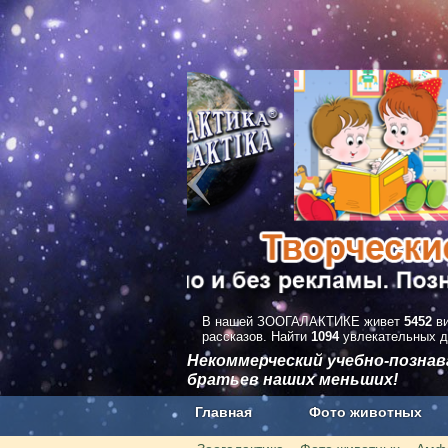
В нашей ЗООГАЛАКТИКЕ живет
5452
ви
рассказов. Найти
1094
увлекательных д
Некоммерческий учебно-позна
братьев наших меньших!
Главная
Фото животных
Наши приложения. Бесплатно и бе