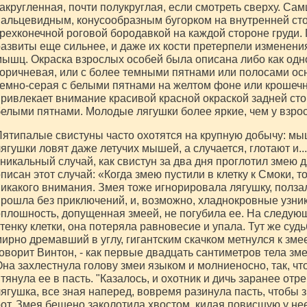
акругленная, почти полукруглая, если смотреть сверху. С
альцевидным, конусообразным бугорком на внутренней сто
рехконечной роговой бородавкой на каждой стороне груди.
азвиты еще сильнее, и даже их кости претерпели изменен
ышц. Окраска взрослых особей была описана либо как одн
оричневая, или с более темными пятнами или полосами ос
емно-серая с белыми пятнами на желтом фоне или крошеч
ривлекает внимание красивой красной окраской задней ст
елыми пятнами. Молодые лягушки более яркие, чем у взро
ятипалые свистуны часто охотятся на крупную добычу: мыш
ягушки ловят даже летучих мышей, а случается, глотают и.
никальный случай, как свистун за два дня проглотил змею д
писан этот случай: «Когда змею пустили в клетку к Смоки, то
икакого внимания. Змея тоже игнорировала лягушку, полза
рошла без приключений, и, возможно, хладнокровные узник
плошность, допущенная змеей, не погубила ее. На следующ
тенку клетки, она потеряла равновесие и упала. Тут же суд
ирно дремавший в углу, гигантским скачком метнулся к змее,
оворит Винтон, - как первые двадцать сантиметров тела зме
на захлестнула голову змеи языком и молниеносно, так, что
тянула ее в пасть. "Казалось, и охотник и дичь заранее отр
ягушка, все зная наперед, вовремя разинула пасть, чтобы 
от. Змея бешено заколотила хвостом, кидая повисшую у нее