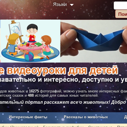
Языки
дов животных и
16275
фотографий, можно узнать много интересных фа
етских сказок и
488
историй для самых юных читателей.
вательный портал расскажет все о животных! Добро
Интересные факты
Рассказы о животных
Д
з рекламы
О проекте