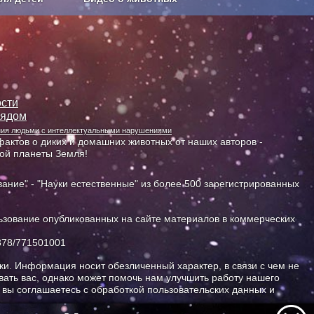
Сельское хозяйство
сти
лядом
ания людьми с интеллектуальными нарушениями
актов о диких и домашних животных от наших авторов -
ной планеты Земля!
ание" - "Науки естественные" из более 500 зарегистрированных
зование опубликованных на сайте материалов в коммерческих
378/771501001
и. Информация носит обезличенный характер, в связи с чем не
ать вас, однако может помочь нам улучшить работу нашего
, вы соглашаетесь с обработкой пользовательских данных и