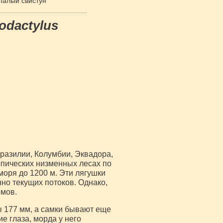
палый свистун
odactylus
разилии, Колумбии, Эквадора,
опических низменных лесах по
моря до 1200 м. Эти лягушки
но текущих потоков. Однако,
емов.
ы 177 мм, а самки бывают еще
ие глаза, морда у него