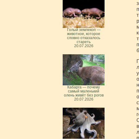
з
п
т
р
м
Голый землекоп —
к
животное, которое
словно отказалось
т
стареть
п
20.07.2026
б
П
л
у
о
н
Кабарга — почему
п
самый маленький
олень живёт без рогов
о
20.07.2026
с
м
г
О
в
л
р