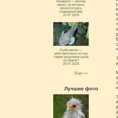
Осьминог — восемь
у
минут, за которые
меняется весь
м
подводный мир
ш
20.07.2026
з
т
о
д
В
с
ч
Рыба-капля —
действительно ли она
самая уродливая рыба
З
на Земле?
и
20.07.2026
М
Еще »»
о
с
н
Лучшие фото
З
и
р
д
з