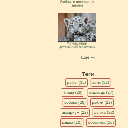
Любовь и нежность у
зверей
Фотографии
детенышей животных
Еще »»
Теги
рыбы (35)
волк (32)
птицы (29)
медведь (27)
собака (26)
рыбки (22)
аквариум (22)
рыбка (22)
кошка (19)
обезьяна (16)