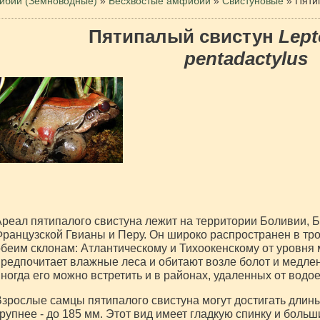
бии (Земноводные)
»
Бесхвостые амфибии
»
Свистуновые
»
Пяти
Пятипалый свистун
Lept
pentadactylus
реал пятипалого свистуна лежит на территории Боливии, Б
ранцузской Гвианы и Перу. Он широко распространен в тр
беим склонам: Атлантическому и Тихоокенскому от уровня 
редпочитает влажные леса и обитают возле болот и медлен
ногда его можно встретить и в районах, удаленных от водо
зрослые самцы пятипалого свистуна могут достигать длин
рупнее - до 185 мм. Этот вид имеет гладкую спинку и больш