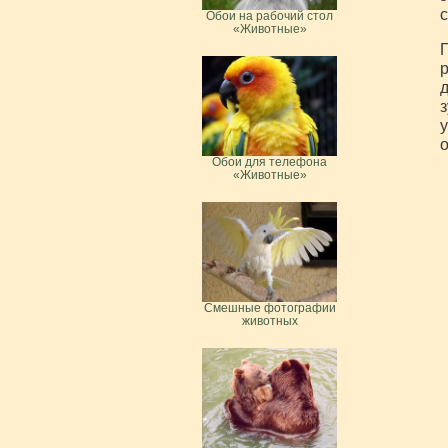
с
Обои на рабочий стол
«Животные»
Г
р
д
з
у
о
Обои для телефона
«Животные»
Смешные фотографии
животных