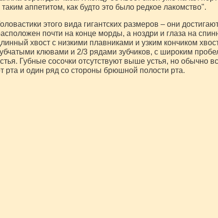
 таким аппетитом, как будто это было редкое лакомство".
оловастики этого вида гигантских размеров – они достигают
асположен почти на конце морды, а ноздри и глаза на спин
линный хвост с низкими плавниками и узким кончиком хвос
убчатыми клювами и 2/3 рядами зубчиков, с широким пробе
стья. Губные сосочки отсутствуют выше устья, но обычно в
т рта и один ряд со стороны брюшной полости рта.