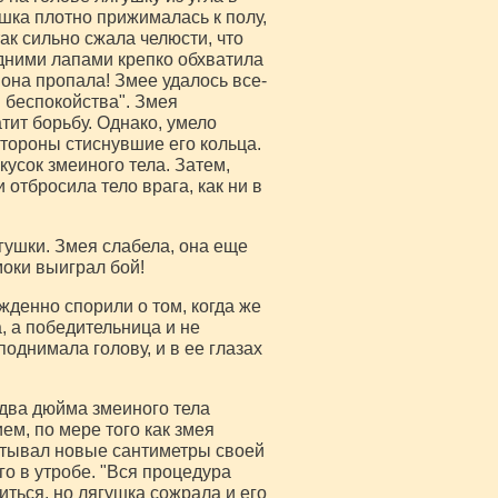
ушка плотно прижималась к полу,
ак сильно сжала челюсти, что
дними лапами крепко обхватила
 она пропала! Змее удалось все-
и беспокойства". Змея
тит борьбу. Однако, умело
стороны стиснувшие его кольца.
кусок змеиного тела. Затем,
 отбросила тело врага, как ни в
гушки. Змея слабела, она еще
моки выиграл бой!
жденно спорили о том, когда же
, а победительница и не
однимала голову, и в ее глазах
 два дюйма змеиного тела
ем, по мере того как змея
латывал новые сантиметры своей
го в утробе. "Вся процедура
иться, но лягушка сожрала и его