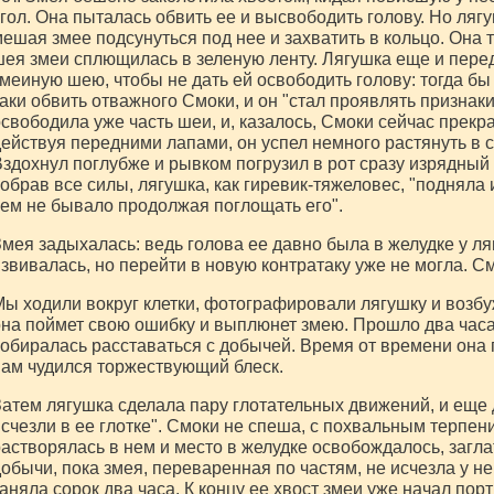
гол. Она пыталась обвить ее и высвободить голову. Но ляг
ешая змее подсунуться под нее и захватить в кольцо. Она т
ея змеи сплющилась в зеленую ленту. Лягушка еще и пере
меиную шею, чтобы не дать ей освободить голову: тогда бы
аки обвить отважного Смоки, и он "стал проявлять признак
свободила уже часть шеи, и, казалось, Смоки сейчас прекра
ействуя передними лапами, он успел немного растянуть в 
здохнул поглубже и рывком погрузил в рот сразу изрядный 
обрав все силы, лягушка, как гиревик-тяжеловес, "подняла и
ем не бывало продолжая поглощать его".
мея задыхалась: ведь голова ее давно была в желудке у ля
звивалась, но перейти в новую контратаку уже не могла. С
ы ходили вокруг клетки, фотографировали лягушку и возбу
на поймет свою ошибку и выплюнет змею. Прошло два часа
обиралась расставаться с добычей. Время от времени она п
ам чудился торжествующий блеск.
атем лягушка сделала пару глотательных движений, и еще
счезли в ее глотке". Смоки не спеша, с похвальным терпени
астворялась в нем и место в желудке освобождалось, заг
обычи, пока змея, переваренная по частям, не исчезла у не
аняла сорок два часа. К концу ее хвост змеи уже начал порт