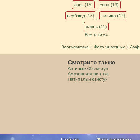
лось (15)
слон (13)
верблюд (13)
лисица (12)
олень (11)
Все теги »»
Зоогалактика
»
Фото животных
»
Амфи
Смотрите также
Антильский свистун
Амазонская рогатка
Пятипалый свистун
Главная
Фото животных