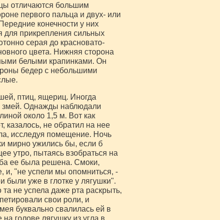
амцы отличаются большим
роне первого пальца и двух- или
 Передние конечности у них
ия для прикрепления сильных
отонно серая до красновато-
новного цвета. Нижняя сторона
ными белыми крапинками. Он
ороны бедер с небольшими
слые.
ей, птиц, ящериц. Иногда
.. змей. Однажды наблюдали
линой около 1,5 м. Вот как
т, казалось, не обратил на нее
ла, исследуя помещение. Ночь
и мирно ужились бы, если б
ее утро, пытаясь взобраться на
ьба ее была решена. Смоки,
 и, "не успели мы опомниться, -
и были уже в глотке у лягушки".
 та не успела даже рта раскрыть,
епетировали свои роли, и
змея буквально свалилась ей в
 на голове лягушку из угла в