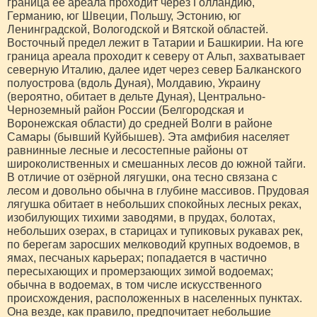
граница ее ареала проходит через Голландию,
Германию, юг Швеции, Польшу, Эстонию, юг
Ленинградской, Вологодской и Вятской областей.
Восточный предел лежит в Татарии и Башкирии. На юге
граница ареала проходит к северу от Альп, захватывает
северную Италию, далее идет через север Балканского
полуострова (вдоль Дуная), Молдавию, Украину
(вероятно, обитает в дельте Дуная), Центрально-
Черноземный район России (Белгородская и
Воронежская области) до средней Волги в районе
Самары (бывший Куйбышев). Эта амфибия населяет
равнинные лесные и лесостепные районы от
широколиственных и смешанных лесов до южной тайги.
В отличие от озёрной лягушки, она тесно связана с
лесом и довольно обычна в глубине массивов. Прудовая
лягушка обитает в небольших спокойных лесных реках,
изобилующих тихими заводями, в прудах, болотах,
небольших озерах, в старицах и тупиковых рукавах рек,
по берегам заросших мелководий крупных водоемов, в
ямах, песчаных карьерах; попадается в частично
пересыхающих и промерзающих зимой водоемах;
обычна в водоемах, в том числе искусственного
происхождения, расположенных в населенных пунктах.
Она везде, как правило, предпочитает небольшие