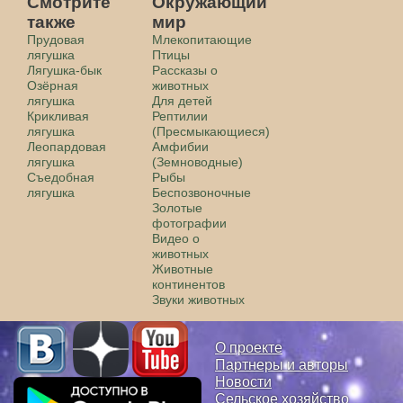
Смотрите
Окружающий
также
мир
Прудовая
Млекопитающие
лягушка
Птицы
Лягушка-бык
Рассказы о
Озёрная
животных
лягушка
Для детей
Крикливая
Рептилии
лягушка
(Пресмыкающиеся)
Леопардовая
Амфибии
лягушка
(Земноводные)
Съедобная
Рыбы
лягушка
Беспозвоночные
Золотые
фотографии
Видео о
животных
Животные
континентов
Звуки животных
О проекте
Партнеры и авторы
Новости
Сельское хозяйство