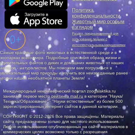
Политика
конфиденциальности
Животный мир особым
взглядом
Раздел, предназначенный для
пользования людьми с
интеллектуальными нарушениями
Самые красивые фото животных в естественной среде и в
зоопарках всего мира. Подробные описания образа жизни и
удивительных фактов о диких и домашних животных от наших
авторов - натуралистов. Мы поможем вам погрузиться в
увлекательный мир природы и изучить все неизведанные ранее
уголки нашей необъятной планеты Земля!
Международный некоммерческий портал zoogalaktika.ru
занимает первое место
рейтинга mail.ru
в категории "Наука/
Техника/Образование" - "Науки естественные" из более 500
зарегистрированных интернет сайтов в данной категории.
COPYRIGHT © 2012-2026 Все права защищены. Материалы
сайта предназначены только для частного использования.
Любое использование опубликованных на сайте материалов в
коммерческих целях возможно только с разрешения