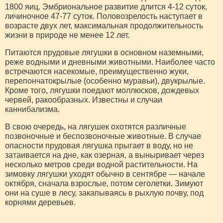
1800 яиц. Эмбриональное развитие длится 4-12 суток,
личиночное 47-77 суток. Половозрелость наступает в
возрасте двух лет, максимальная продолжительность
жизни в природе не менее 12 лет.
Питаются прудовые лягушки в основном наземными,
реже водными и дневными животными. Наиболее часто
встречаются насекомые, преимущественно жуки,
перепончатокрылые (особенно муравьи), двукрылые.
Кроме того, лягушки поедают моллюсков, дождевых
червей, ракообразных. Известны и случаи
каннибализма.
В свою очередь, на лягушек охотятся различные
позвоночные и беспозвоночные животные. В случае
опасности прудовая лягушка прыгает в воду, но не
затаивается на дне, как озерная, а выныривает через
несколько метров среди водной растительности. На
зимовку лягушки уходят обычно в сентябре — начале
октября, сначала взрослые, потом сеголетки. Зимуют
они на суше в лесу, закапываясь в рыхлую почву, под
корнями деревьев.