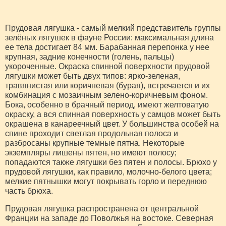
Прудовая лягушка - самый мелкий представитель группы
зелёных лягушек в фауне России: максимальная длина
ее тела достигает 84 мм. Барабанная перепонка у нее
крупная, задние конечности (голень, пальцы)
укороченные. Окраска спинной поверхности прудовой
лягушки может быть двух типов: ярко-зеленая,
травянистая или коричневая (бурая), встречается и их
комбинация с мозаичным зелено-коричневым фоном.
Бока, особенно в брачный период, имеют желтоватую
окраску, а вся спинная поверхность у самцов может быть
окрашена в канареечный цвет. У большинства особей на
спине проходит светлая продольная полоса и
разбросаны крупные темные пятна. Некоторые
экземпляры лишены пятен, но имеют полосу;
попадаются также лягушки без пятен и полосы. Брюхо у
прудовой лягушки, как правило, молочно-белого цвета;
мелкие пятнышки могут покрывать горло и переднюю
часть брюха.
Прудовая лягушка распространена от центральной
Франции на западе до Поволжья на востоке. Северная