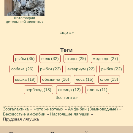
Фотографии
детенышей животных
Еще »»
Теги
рыбы (35)
волк (32)
птицы (29)
медведь (27)
собака (26)
рыбки (22)
аквариум (22)
рыбка (22)
кошка (19)
обезьяна (16)
лось (15)
слон (13)
верблюд (13)
лисица (12)
олень (11)
Все теги »»
Зоогалактика
»
Фото животных
»
Амфибии (Земноводные)
»
Бесхвостые амфибии
»
Настоящие лягушки
»
Прудовая лягушка