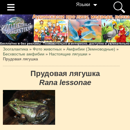
Языки
Зоогалактика
»
Фото животных
»
Амфибии (Земноводные)
»
Бесхвостые амфибии
»
Настоящие лягушки
»
Прудовая лягушка
Прудовая лягушка
Rana lessonae