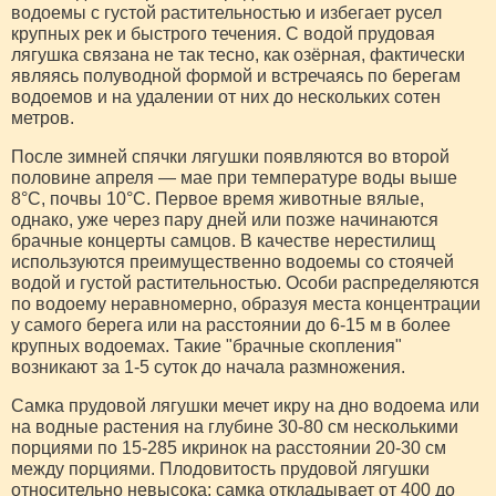
водоемы с густой растительностью и избегает русел
крупных рек и быстрого течения. С водой прудовая
лягушка связана не так тесно, как озёрная, фактически
являясь полуводной формой и встречаясь по берегам
водоемов и на удалении от них до нескольких сотен
метров.
После зимней спячки лягушки появляются во второй
половине апреля — мае при температуре воды выше
8°С, почвы 10°С. Первое время животные вялые,
однако, уже через пару дней или позже начинаются
брачные концерты самцов. В качестве нерестилищ
используются преимущественно водоемы со стоячей
водой и густой растительностью. Особи распределяются
по водоему неравномерно, образуя места концентрации
у самого берега или на расстоянии до 6-15 м в более
крупных водоемах. Такие "брачные скопления"
возникают за 1-5 суток до начала размножения.
Самка прудовой лягушки мечет икру на дно водоема или
на водные растения на глубине 30-80 см несколькими
порциями по 15-285 икринок на расстоянии 20-30 см
между порциями. Плодовитость прудовой лягушки
относительно невысока: самка откладывает от 400 до