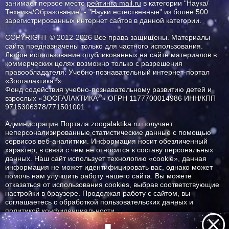
занимает первое место
рейтинга mail.ru
в категории "Наука/
Техника/Образование" - "Науки естественные" из более 500
зарегистрированных интернет сайтов в данной категории.
COPYRIGHT © 2012-2026 Все права защищены. Материалы
сайта предназначены только для частного использования.
Любое использование опубликованных на сайте материалов в
коммерческих целях возможно только с разрешения
правообладателя: Учебно-познавательный интернет-портал
®
«Зоогалактика
».
Фонд содействия учебно-познавательному развитию детей и
®
взрослых «ЗООГАЛАКТИКА
» ОГРН 1177700014986 ИНН/КПП
9715306378/771501001
Администрация Портала
zoogalaktika.ru
получает
неперсонализированные статистические данные с помощью
сервисов веб-аналитики. Информация носит обезличенный
характер, в связи с чем не относится к составу персональных
данных. Наш сайт использует технологию «cookie», данная
информация не может идентифицировать вас, однако может
помочь нам улучшить работу нашего сайта. Вы можете
отказаться от использования cookies, выбрав соответствующие
настройки в браузере. Продолжая работу с сайтом, вы
соглашаетесь с обработкой пользовательских данных и
политикой конфиденциальности.