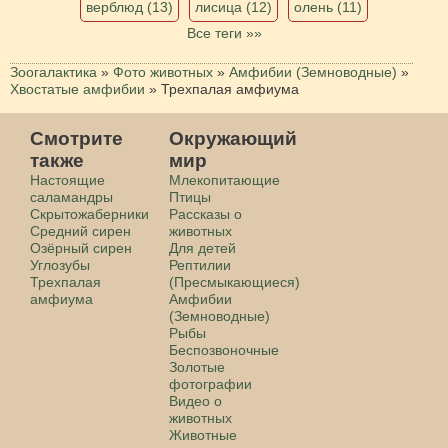
верблюд (13)
лисица (12)
олень (11)
Все теги »»
Зоогалактика
»
Фото животных
»
Амфибии (Земноводные)
»
Хвостатые амфибии
»
Трехпалая амфиума
Смотрите
Окружающий
также
мир
Настоящие
Млекопитающие
саламандры
Птицы
Скрытожаберники
Рассказы о
Cредний сирен
животных
Озёрный сирен
Для детей
Углозубы
Рептилии
Трехпалая
(Пресмыкающиеся)
амфиума
Амфибии
(Земноводные)
Рыбы
Беспозвоночные
Золотые
фотографии
Видео о
животных
Животные