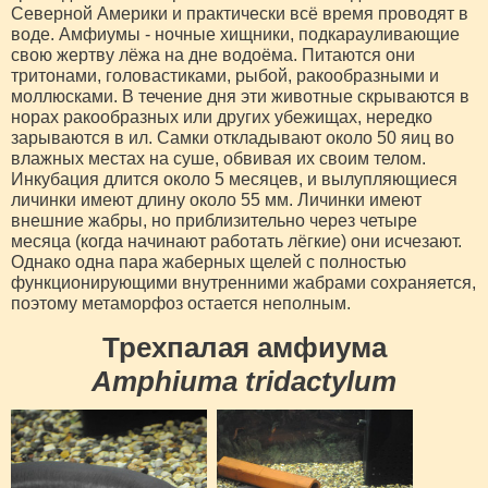
Северной Америки и практически всё время проводят в
воде. Амфиумы - ночные хищники, подкарауливающие
свою жертву лёжа на дне водоёма. Питаются они
тритонами, головастиками, рыбой, ракообразными и
моллюсками. В течение дня эти животные скрываются в
норах ракообразных или других убежищах, нередко
зарываются в ил. Самки откладывают около 50 яиц во
влажных местах на суше, обвивая их своим телом.
Инкубация длится около 5 месяцев, и вылупляющиеся
личинки имеют длину около 55 мм. Личинки имеют
внешние жабры, но приблизительно через четыре
месяца (когда начинают работать лёгкие) они исчезают.
Однако одна пара жаберных щелей с полностью
функционирующими внутренними жабрами сохраняется,
поэтому метаморфоз остается неполным.
Трехпалая амфиума
Amphiuma tridactylum