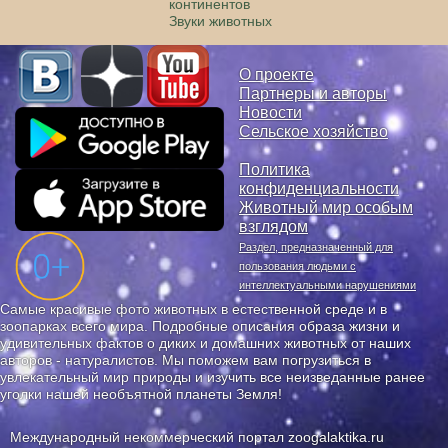
континентов
Звуки животных
О проекте
Партнеры и авторы
Новости
Сельское хозяйство
Политика
конфиденциальности
Животный мир особым
взглядом
Раздел, предназначенный для
пользования людьми с
интеллектуальными нарушениями
Самые красивые фото животных в естественной среде и в
зоопарках всего мира. Подробные описания образа жизни и
удивительных фактов о диких и домашних животных от наших
авторов - натуралистов. Мы поможем вам погрузиться в
увлекательный мир природы и изучить все неизведанные ранее
уголки нашей необъятной планеты Земля!
Международный некоммерческий портал zoogalaktika.ru