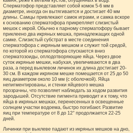
камня, реже к ветвям кустов, опущенных в воду.
Сперматофор представляет собой комок 5-6 мм в
диаметре, иногда он вытягивается и достигает 40 мм
длины. Самцы привлекают самок играми, и самка вскоре
к основанию сперматофора прикрепляет слизистый
мешок с икрой. Обычно к парному сперматофору бывает
приклеено два икряных мешка, принадлежащих одной
самке. Слизистый субстрат в месте соединения
сперматофора с икряным мешком и служит той средой,
по которой из сперматофора спускаются вниз
сперматозоиды, оплодотворяющие яйца. Через двое
суток икряные мешки, набухая, увеличиваются в два
раза, а перед выклевом личинок их длина достигает 20-
30 см. В каждом икряном мешке помещается от 25 до 50
яиц диаметром около 10 мм (с оболочкой). Яйца
непигментированы, и стенки яйцевого мешка
прозрачны, что позволяет наблюдать за ходом развития
зародышей. Отсутствие пигмента приводит и к тому, что
яйца в икряных мешках, перенесенных в освещенные
солнцем участки водоема, быстро погибают. Развитие
яиц при температуре от 8 до 12° продолжается 22-25
дней.
Личинки при выклеве падают из икряных мешков на дно,