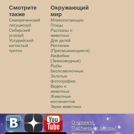
Смотрите
Окружающий
также
мир
Семиреченский
Млекопитающие
лягушкозуб
Птицы
Сибирский
Рассказы о
углозуб
животных
Уссурийский
Для детей
когтистый
Рептилии
тритон
(Пресмыкающиеся)
Амфибии
(Земноводные)
Рыбы
Беспозвоночные
Золотые
фотографии
Видео о
животных
Животные
континентов
Звуки животных
О проекте
Партнеры и авторы
Новости