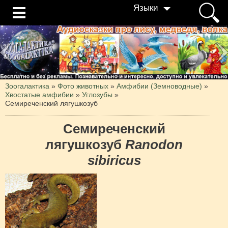
Языки
Зоогалактика
»
Фото животных
»
Амфибии (Земноводные)
»
Хвостатые амфибии
»
Углозубы
»
Семиреченский лягушкозуб
Семиреченский
лягушкозуб
Ranodon
sibiricus