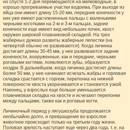
но спустя 1-2 дня перемещаются на мелководные, в
хорошо прогреваемые участки водоема. При выходе из
яйца они имеют длину 15-20 мм, передние конечности у
них уже имеют расчлененные пальцы с маленькими
черными коготками на 2-м и 3-м пальцах, задние
конечности еще имеют вид небольших почек, хвост
окружен широкой плавниковой складкой. На трех
жаберных дужках развиты жаберные лепестки (на
четвертой обычно не развиваются). Когда личинка
достигает длины 30-45 мм, у нее развиваются задние
конечности, вооруженные, как и передние, черными
роговыми когтями, появляются зубы, образуются
ноздри. В дальнейшем, когда личинка достигнет длины
более 50 мм, у нее начинают исчезать жабры и горловая
складка срастается с горлом, перепонка на нижней
поверхности хвоста укорачивается и становится узкой.
Наконец, у взрослых еще больше уменьшается
плавниковая складка на хвосте и исчезают перепонки
между пальцами, также как и роговые когти.
Личиночный период у лягушкозуба продолжается
необычайно долго, и превращение во взрослое
животное происходит только на третьем году жизни.
Половая зрелость наступает еще через два года, т. е. на