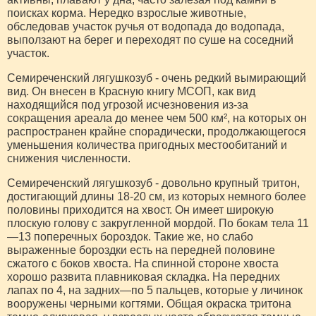
поисках корма. Нередко взрослые животные,
обследовав участок ручья от водопада до водопада,
выползают на берег и переходят по суше на соседний
участок.
Семиреченский лягушкозуб - очень редкий вымирающий
вид. Он внесен в Красную книгу МСОП, как вид
находящийся под угрозой исчезновения из-за
сокращения ареала до менее чем 500 км², на которых он
распространен крайне спорадически, продолжающегося
уменьшения количества пригодных местообитаний и
снижения численности.
Семиреченский лягушкозуб - довольно крупный тритон,
достигающий длины 18-20 см, из которых немного более
половины приходится на хвост. Он имеет широкую
плоскую голову с закругленной мордой. По бокам тела 11
—13 поперечных бороздок. Такие же, но слабо
выраженные бороздки есть на передней половине
сжатого с боков хвоста. На спинной стороне хвоста
хорошо развита плавниковая складка. На передних
лапах по 4, на задних—по 5 пальцев, которые у личинок
вооружены черными когтями. Общая окраска тритона