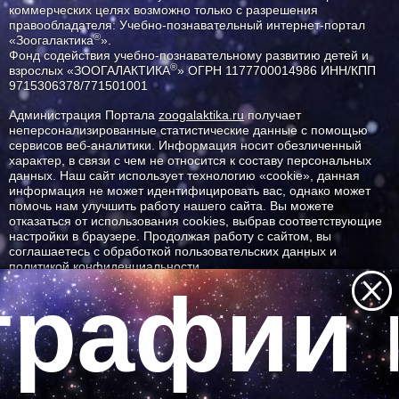
коммерческих целях возможно только с разрешения
правообладателя: Учебно-познавательный интернет-портал
®
«Зоогалактика
».
Фонд содействия учебно-познавательному развитию детей и
®
взрослых «ЗООГАЛАКТИКА
» ОГРН 1177700014986 ИНН/КПП
9715306378/771501001
Администрация Портала
zoogalaktika.ru
получает
неперсонализированные статистические данные с помощью
сервисов веб-аналитики. Информация носит обезличенный
характер, в связи с чем не относится к составу персональных
данных. Наш сайт использует технологию «cookie», данная
информация не может идентифицировать вас, однако может
помочь нам улучшить работу нашего сайта. Вы можете
отказаться от использования cookies, выбрав соответствующие
настройки в браузере. Продолжая работу с сайтом, вы
соглашаетесь с обработкой пользовательских данных и
политикой конфиденциальности.
рафии 
ID ресурса: 3507
Все самое интересное