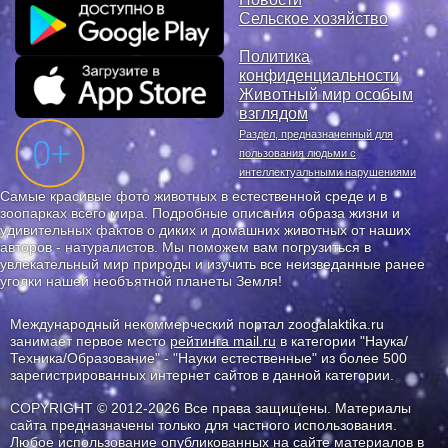
Сельское хозяйство
Политика
конфиденциальности
Животный мир особым
взглядом
Раздел, предназначенный для
пользования людьми с
интеллектуальными нарушениями
Самые красивые фото животных в естественной среде и в
зоопарках всего мира. Подробные описания образа жизни и
удивительных фактов о диких и домашних животных от наших
авторов - натуралистов. Мы поможем вам погрузиться в
увлекательный мир природы и изучить все неизведанные ранее
уголки нашей необъятной планеты Земля!
Международный некоммерческий портал zoogalaktika.ru
занимает первое место
рейтинга mail.ru
в категории "Наука/
Техника/Образование" - "Науки естественные" из более 500
зарегистрированных интернет сайтов в данной категории.
COPYRIGHT © 2012-2026 Все права защищены. Материалы
сайта предназначены только для частного использования.
Любое использование опубликованных на сайте материалов в