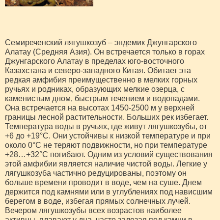
Семиреченский лягушкозуб – эндемик Джунгарского
Алатау (Средняя Азия). Он встречается только в горах
Джунгарского Алатау в пределах юго-восточного
Казахстана и северо-западного Китая. Обитает эта
редкая амфибия преимущественно в мелких горных
ручьях и родниках, образующих мелкие озерца, с
каменистым дном, быстрым течением и водопадами.
Она встречается на высотах 1450-2500 м у верхней
границы лесной растительности. Больших рек избегает.
Температура воды в ручьях, где живут лягушкозубы, от
+6 до +19°С. Они устойчивы к низкой температуре и при
около 0°С не теряют подвижности, но при температуре
+28…+32°С погибают. Одним из условий существования
этой амфибии является наличие чистой воды. Легкие у
лягушкозуба частично редуцированы, поэтому он
больше времени проводит в воде, чем на суше. Днем
держится под камнями или в углублениях под нависшим
берегом в воде, избегая прямых солнечных лучей.
Вечером лягушкозубы всех возрастов наиболее
активны, плавают у дна, часто залезая под камни в