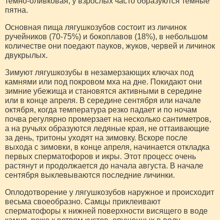
темно-оливковая, у взрослых часто образуются темные
пятна.
Основная пища лягушкозубов состоит из личинок
ручейников (70-75%) и бокоплавов (18%), в небольшом
количестве они поедают пауков, жуков, червей и личинок
двукрылых.
Зимуют лягушкозубы в незамерзающих ключах под
камнями или под покровом мха на дне. Покидают они
зимние убежища и становятся активными в середине
или в конце апреля. В середине сентября или начале
октября, когда температура резко падает и по ночам
почва регулярно промерзает на несколько сантиметров,
а на ручьях образуются ледяные края, не оттаивающие
за день, тритоны уходят на зимовку. Вскоре после
выхода с зимовки, в конце апреля, начинается откладка
первых сперматофоров и икры. Этот процесс очень
растянут и продолжается до начала августа. В начале
сентября выклевываются последние личинки.
Оплодотворение у лягушкозубов наружное и происходит
весьма своеобразно. Самцы приклеивают
сперматофоры к нижней поверхности висящего в воде