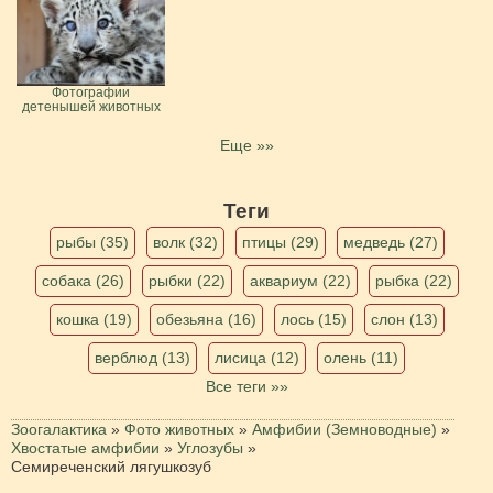
Фотографии
детенышей животных
Еще »»
Теги
рыбы (35)
волк (32)
птицы (29)
медведь (27)
собака (26)
рыбки (22)
аквариум (22)
рыбка (22)
кошка (19)
обезьяна (16)
лось (15)
слон (13)
верблюд (13)
лисица (12)
олень (11)
Все теги »»
Зоогалактика
»
Фото животных
»
Амфибии (Земноводные)
»
Хвостатые амфибии
»
Углозубы
»
Семиреченский лягушкозуб