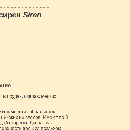
 сирен
Siren
ение
 в прудах, озерах, мелких
 конечности с 4 пальцами.
о никаких их следов. Имеют по 3
дой стороны. Дышат как
верхности воды за воздухом.