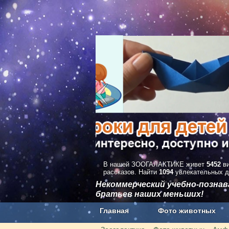
В нашей ЗООГАЛАКТИКЕ живет
5452
ви
рассказов. Найти
1094
увлекательных д
Некоммерческий учебно-позна
братьев наших меньших!
Главная
Фото животных
Наши приложения. Бесплатно и бе