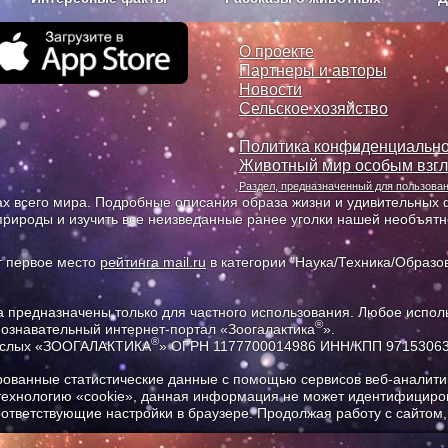
з рекламы
О проекте
О проекте
Партнеры и авторы
Новости
Сельское хозяйство
Политика конфиденциально
Животный мир особым взг
Раздел, предназначенный для пользов
х всего мира. Подробные описания образа жизни и удивительных ф
природы и изучить все неизведанные ранее уголки нашей необъят
т первое место
рейтинга mail.ru
в категории "Наука/Техника/Образов
предназначены только для частного использования. Любое исполь
®
познавательный интернет-портал «Зоогалактика
».
®
рослых «ЗООГАЛАКТИКА
» ОГРН 1177700014986 ИНН/КПП 9715306
ованные статистические данные с помощью сервисов веб-аналитик
 технологию «cookie», данная информация не может идентифициров
соответствующие настройки в браузере. Продолжая работу с сайтом