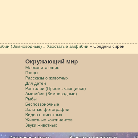
бии (Земноводные)
»
Хвостатые амфибии
»
Cредний сирен
Окружающий мир
Млекопитающие
Птицы
Рассказы о животных
Для детей
Рептилии (Пресмыкающиеся)
Амфибии (Земноводные)
Рыбы
Беспозвоночные
Золотые фотографии
Видео о животных
Животные континентов
Звуки животных
Интересные факты
Рассказы о животных
Д