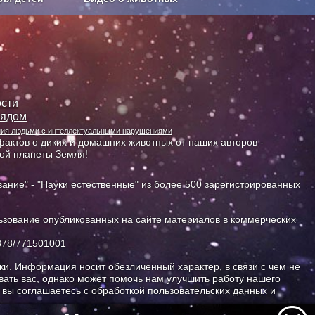
Сельское хозяйство
сти
лядом
ания людьми с интеллектуальными нарушениями
актов о диких и домашних животных от наших авторов -
ной планеты Земля!
ание" - "Науки естественные" из более 500 зарегистрированных
зование опубликованных на сайте материалов в коммерческих
378/771501001
и. Информация носит обезличенный характер, в связи с чем не
ать вас, однако может помочь нам улучшить работу нашего
, вы соглашаетесь с обработкой пользовательских данных и