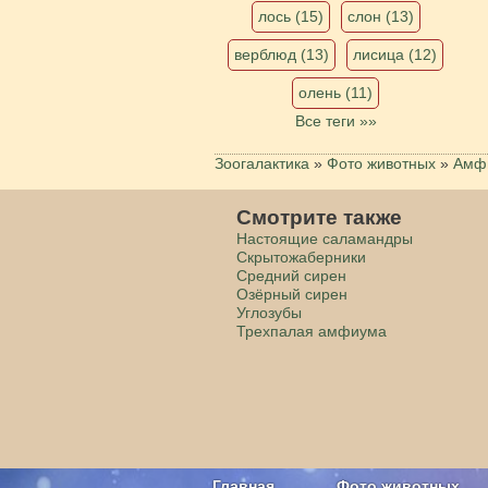
лось (15)
слон (13)
верблюд (13)
лисица (12)
олень (11)
Все теги »»
Зоогалактика
»
Фото животных
»
Амфи
Смотрите также
Настоящие саламандры
Скрытожаберники
Cредний сирен
Озёрный сирен
Углозубы
Трехпалая амфиума
Главная
Фото животных