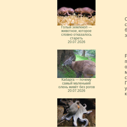
О
с
Голый землекоп —
б
животное, которое
словно отказалось
стареть
20.07.2026
п
о
м
с
Кабарга — почему
П
самый маленький
олень живёт без рогов
у
20.07.2026
к