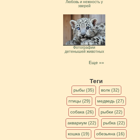
Любовь и нежность у
зверей
Фотографии
детенышей животных
Еще »»
Теги
рыбы (35)
волк (32)
птицы (29)
медведь (27)
собака (26)
рыбки (22)
аквариум (22)
рыбка (22)
кошка (19)
обезьяна (16)