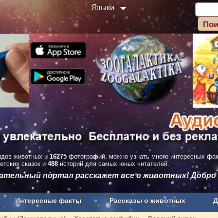
Языки
дов животных и
16275
фотографий, можно узнать много интересных фа
етских сказок и
488
историй для самых юных читателей.
вательный портал расскажет все о животных! Добро
Интересные факты
Рассказы о животных
Д
з рекламы
О проекте