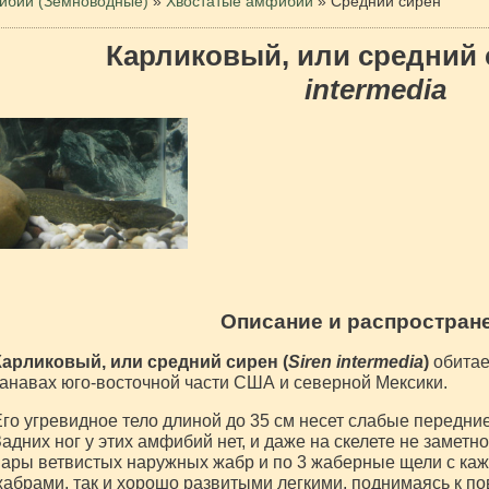
бии (Земноводные)
»
Хвостатые амфибии
»
Cредний сирен
Карликовый, или средний
intermedia
Описание и распростран
Карликовый, или средний сирен (
Siren intermedia
)
обитает
анавах юго-восточной части США и северной Мексики.
го угревидное тело длиной до 35 см несет слабые передние
адних ног у этих амфибий нет, и даже на скелете не заметн
ары ветвистых наружных жабр и по 3 жаберные щели с каж
абрами, так и хорошо развитыми легкими, поднимаясь к по