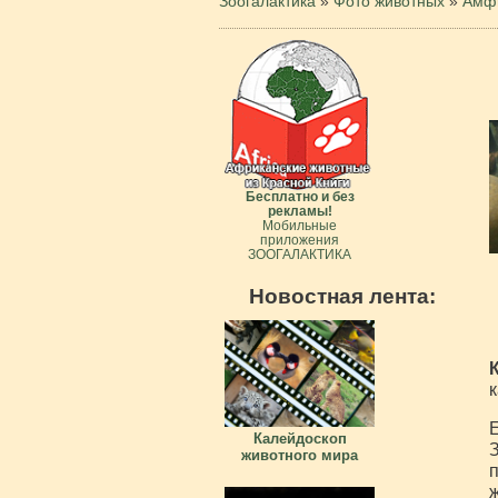
Зоогалактика
»
Фото животных
»
Амфи
Бесплатно и без
рекламы!
Мобильные
приложения
ЗООГАЛАКТИКА
Новостная лента:
к
Е
Калейдоскоп
З
животного мира
п
ж