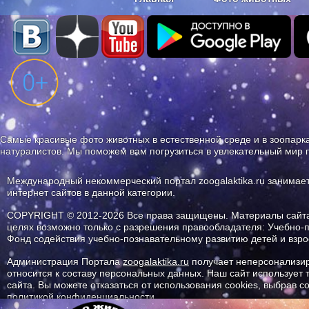
Наши приложения. Бесплатно и бе
Самые красивые фото животных в естественной среде и в зоопарка
натуралистов. Мы поможем вам погрузиться в увлекательный мир 
Международный некоммерческий портал zoogalaktika.ru занимае
интернет сайтов в данной категории.
COPYRIGHT © 2012-2026 Все права защищены. Материалы сайта 
целях возможно только с разрешения правообладателя: Учебно-
Фонд содействия учебно-познавательному развитию детей и вз
Администрация Портала
zoogalaktika.ru
получает неперсонализир
относится к составу персональных данных. Наш сайт использует
сайта. Вы можете отказаться от использования cookies, выбрав 
политикой конфиденциальности.