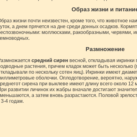
Образ жизни и питани
браз жизни почти неизвестен, кроме того, что животное на
уток, а днем прячется на дне среди донных осадков. Корм
еспозвоночными: моллюсками, ракообразными, червями, ик
земноводных.
Размножение
Размножается
средний сирен
весной, откладывая икринки 
одводные растения, причем кладок может быть несколько (
ткладывали по нескольку сотен яиц). Икринки имеют диамет
иллиметровые оболочки. Оплодотворение, вероятно, наруж
реднегот сирена при выклеве имеют длину всего около 12 м
ри развитии личинок их жабры вначале достигают значите
меньшаются, а затем вновь разрастаются. Половой зрелост
 3-4 годам.