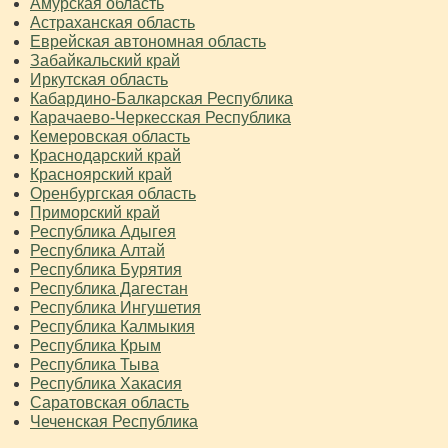
Амурская область
Астраханская область
Еврейская автономная область
Забайкальский край
Иркутская область
Кабардино-Балкарская Республика
Карачаево-Черкесская Республика
Кемеровская область
Краснодарский край
Красноярский край
Оренбургская область
Приморский край
Республика Адыгея
Республика Алтай
Республика Бурятия
Республика Дагестан
Республика Ингушетия
Республика Калмыкия
Республика Крым
Республика Тыва
Республика Хакасия
Саратовская область
Чеченская Республика