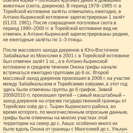
обилия корма – погибших крупных диких и домашних
животных (скота, дзеренов). В период 1979–1985 гг. в
Торейской котловине залёты отмечались ежегодно, в
Алтано-Кыринской котловине зарегистрирован 1 залёт
(01.03. 1981). После сокращения поголовья скота в
период 1990–2000 гг. в Торейской котловине вид не
отмечен, в Алтано-Кыринской зарегистрированы редкие,
не ежегодные залёты по 1–3 птицы.
После массового захода дзеренов в Юго-Восточное
Забайкалье из Монголии в 2001 г. в Торейской котловине
был отмечен залёт 1 ос., а в Алтано-Кыринской
котловине и среднем течении Онона грифы начали
встречаться ежегодно группами до 6 ос. Второй
массовый заход дзеренов произошел в 2008 г. на участке
между Забайкальском и Торейскими озёрами, в этот год
здесь были отмечены группы до 6 грифов. Зимой
2009/2010 гг. произошел третий – самый масштабный –
заход дзеренов на отрезке государственной границы от
Торейских озёр до с. Тырин Кыринского района, во
время которого, по многочисленным опросным данным,
грифы были отмечены на многих участках этой
территории на север до с. Акша: особенно много их
было вдоль Онона от границы с Монголией до с. Ульхун-