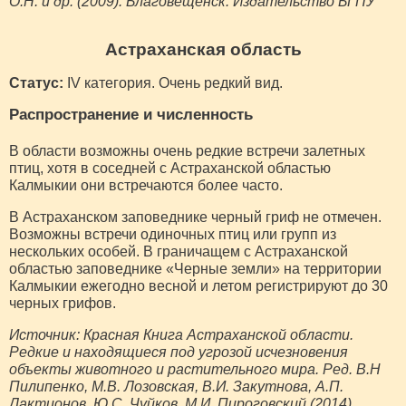
О.Н. и др. (2009). Благовещенск: Издательство БГПУ
Астраханская область
Статус:
IV категория. Очень редкий вид.
Распространение и численность
В области возможны очень редкие встречи залетных
птиц, хотя в соседней с Астраханской областью
Калмыкии они встречаются более часто.
В Астраханском заповеднике черный гриф не отмечен.
Возможны встречи одиночных птиц или групп из
нескольких особей. В граничащем с Астраханской
областью заповеднике «Черные земли» на территории
Калмыкии ежегодно весной и летом регистрируют до 30
черных грифов.
Источник: Красная Книга Астраханской области.
Редкие и находящиеся под угрозой исчезновения
объекты животного и растительного мира. Ред. В.Н
Пилипенко, М.В. Лозовская, В.И. Закутнова, А.П.
Лактионов, Ю.С. Чуйков, М.И. Пироговский (2014)