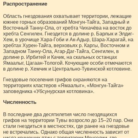
Распространение
Область гнездования охватывает территории, лежащие
южнее горных образований Монгун-Тайга, Западный и
Восточный Танну-Ола, от хребта Чихачёва на восток до
хребта Сенгилен. Гнездится в долине р. Барлык и Элдиг-
Хем, в урочище Хара-Гоби и Ак-Адыр, Шара-Харагай, на
хребтах Хурен-Тайга, верховьях р. Каргы, Восточном и
Западном Танну-Ола, Агар-Даг-Тайга, Сенгилен, в
долине р. Ирбитей и Качик, на скальных останцах
Ямаалыг, Цагаан-Тологой. Кочующие особи отмечаются
в долине р. Хемчик и Центрально-Тувинской котловине.
Гнездовые поселения грифов охраняются на
территориях кластеров «Ямаалыг», «Монгун-Тайга»
заповедника «Убсунурская котловина».
Численность
В последние два десятилетия число гнездящихся
грифов на территории Тувы возросло до 15–20 пар. Они
стали гнездиться в местностях, где ранее на гнездовье
не встречались. Однако общая численность зависит от
числа кочующих птиц с территории Монголии, где