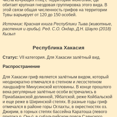
обитает крупная гнездовая группировка этого вида. В
этой связи общая численность грифов на территории
Тувы варьирует от 120 до 150 особей.
Источник: Красная книга Республики Тыва (животные,
растения и грибы). Ред. С.О. Ондар, Д.Н. Шауло (2018)
Кызыл
Республика Хакасия
Статус:
VII категория. Для Хакасии залётный вид.
Распространение
Для Хакасии гриф является залётным видом, который
неоднократно отмечался в степном и лесостепном
ландшафте Минусинской котловины. В конце прошлого
века регулярные залётные особи встречались в
Приабаканской долинной, Уйбатской, реже Койбальской
и еще реже в Ширинской степях. В разные годы гриф
отмечался в районе горы Оглахты, в окрестностях оз.
Джирим, в горных степях бассейна Каратоша (левого
притока р. Оны), в субальпийском поясе Саянского