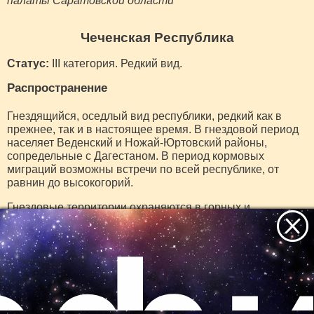
палаты Саратовской области
Чеченская Республика
Статус:
III категория. Редкий вид.
Распространение
Гнездящийся, оседлый вид республики, редкий как в
прежнее, так и в настоящее время. В гнездовой период
населяет Веденский и Ножай-Юртовский районы,
сопредельные с Дагестаном. В период кормовых
миграций возможны встречи по всей республике, от
равнин до высокогорий.
Гнездовые территории охраняются в горных и
равнинных заказниках Чеченской Республики.
Численность
В 60-е годы прошлого века общая численность
составляла до 10 пар. Современная гнездовая
Все самое интересное
численность не превышает 5-6 пар.