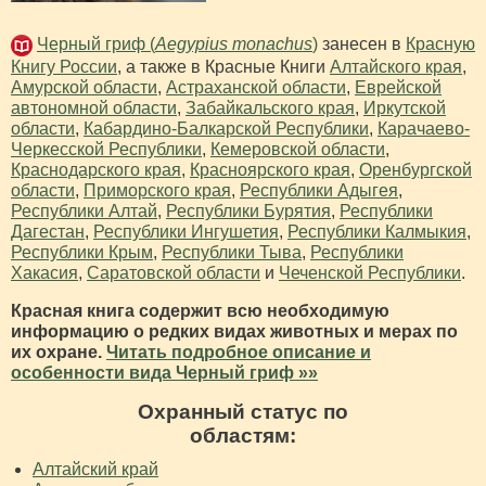
Черный гриф (
Aegypius monachus
)
занесен в
Красную
Книгу России
, а также в Красные Книги
Алтайского края
,
Амурской области
,
Астраханской области
,
Еврейской
автономной области
,
Забайкальского края
,
Иркутской
области
,
Кабардино-Балкарской Республики
,
Карачаево-
Черкесской Республики
,
Кемеровской области
,
Краснодарского края
,
Красноярского края
,
Оренбургской
области
,
Приморского края
,
Республики Адыгея
,
Республики Алтай
,
Республики Бурятия
,
Республики
Дагестан
,
Республики Ингушетия
,
Республики Калмыкия
,
Республики Крым
,
Республики Тыва
,
Республики
Хакасия
,
Саратовской области
и
Чеченской Республики
.
Красная книга содержит всю необходимую
информацию о редких видах животных и мерах по
их охране.
Читать подробное описание и
особенности вида Черный гриф »»
Охранный статус по
областям:
Алтайский край