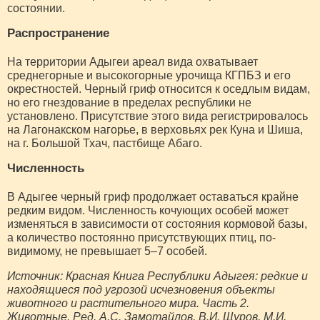
состоянии.
Распространение
На территории Адыгеи ареал вида охватывает
среднегорные и высокогорные урочища КГПБЗ и его
окрестностей. Черный гриф относится к оседлым видам,
но его гнездование в пределах республики не
установлено. Присутствие этого вида регистрировалось
на Лагонакском нагорье, в верховьях рек Куна и Шиша,
на г. Большой Тхач, пастбище Абаго.
Численность
В Адыгее черный гриф продолжает оставаться крайне
редким видом. Численность кочующих особей может
изменяться в зависимости от состояния кормовой базы,
а количество постоянно присутствующих птиц, по-
видимому, не превышает 5–7 особей.
Источник: Красная Книга Республики Адыгея: редкие и
находящиеся под угрозой исчезновения объекты
животного и растительного мира. Часть 2.
Животные. Ред. А.С. Замотайлов, В.И. Щуров, М.И.