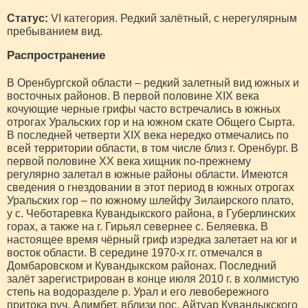
Статус:
VI категория. Редкий залётный, с нерегулярным
пребыванием вид.
Распространение
В Оренбургской области – редкий залетный вид южных и
восточных районов. В первой половине XIX века
кочующие черные грифы часто встречались в южных
отрогах Уральских гор и на южном скате Общего Сырта.
В последней четверти XIX века нередко отмечались по
всей территории области, в том числе близ г. Оренбург. В
первой половине XX века хищник по-прежнему
регулярно залетал в южные районы области. Имеются
сведения о гнездовании в этот период в южных отрогах
Уральских гор – по южному шлейфу Зилаирского плато,
у с. Чеботаревка Кувандыкского района, в Губерлинских
горах, а также на г. Гирьял севернее с. Беляевка. В
настоящее время чёрный гриф изредка залетает на юг и
восток области. В середине 1970-х гг. отмечался в
Домбаровском и Кувандыкском районах. Последний
залёт зарегистрирован в конце июля 2010 г. в холмистую
степь на водоразделе р. Урал и его левобережного
притока руч. Алимбет, вблизи пос. Айтуар Кувандыкского