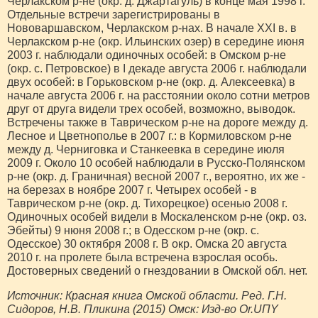
Черлакском р-не (окр. д. Джартагуль) в конце мая 1998 г.
Отдельные встречи зарегистрированы в
Нововаршавском, Черлакском р-нах. В начале XXI в. в
Черлакском р-не (окр. Ильинских озер) в середине июня
2003 г. наблюдали одиночных особей: в Омском р-не
(окр. с. Петровское) в I декаде августа 2006 г. наблюдали
двух особей: в Горьковском р-не (окр. д. Алексеевка) в
начале августа 2006 г. на расстоянии около сотни метров
друг от друга видели трех особей, возможно, выводок.
Встречены также в Таврическом р-не на дороге между д.
Лесное и Цветнополье в 2007 г.: в Кормиловском р-не
между д. Черниговка и Станкеевка в середине июля
2009 г. Около 10 особей наблюдали в Русско-Полянском
р-не (окр. д. Граничная) весной 2007 г., вероятно, их же -
на березах в ноябре 2007 г. Четырех особей - в
Таврическом р-не (окр. д. Тихорецкое) осенью 2008 г.
Одиночных особей видели в Москаленском р-не (окр. оз.
Эбейты) 9 нюня 2008 г.; в Одесском р-не (окр. с.
Одесское) 30 октября 2008 г. В окр. Омска 20 августа
2010 г. на пролете была встречена взрослая особь.
Достоверных сведений о гнездовании в Омской обл. нет.
Источник: Красная книга Омской области. Ред. Г.Н.
Сидоров, Н.В. Пликина (2015) Омск: Изд-во Or.UПY