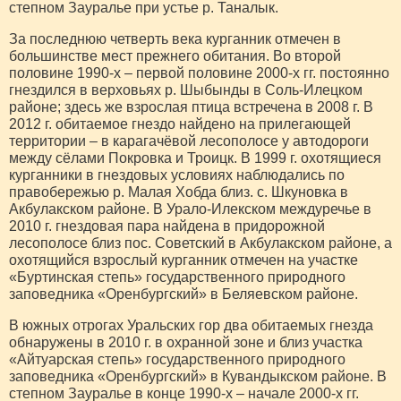
степном Зауралье при устье р. Таналык.
За последнюю четверть века курганник отмечен в
большинстве мест прежнего обитания. Во второй
половине 1990-х – первой половине 2000-х гг. постоянно
гнездился в верховьях р. Шыбынды в Соль-Илецком
районе; здесь же взрослая птица встречена в 2008 г. В
2012 г. обитаемое гнездо найдено на прилегающей
территории – в карагачёвой лесополосе у автодороги
между сёлами Покровка и Троицк. В 1999 г. охотящиеся
курганники в гнездовых условиях наблюдались по
правобережью р. Малая Хобда близ. с. Шкуновка в
Акбулакском районе. В Урало-Илекском междуречье в
2010 г. гнездовая пара найдена в придорожной
лесополосе близ пос. Советский в Акбулакском районе, а
охотящийся взрослый курганник отмечен на участке
«Буртинская степь» государственного природного
заповедника «Оренбургский» в Беляевском районе.
В южных отрогах Уральских гор два обитаемых гнезда
обнаружены в 2010 г. в охранной зоне и близ участка
«Айтуарская степь» государственного природного
заповедника «Оренбургский» в Кувандыкском районе. В
степном Зауралье в конце 1990-х – начале 2000-х гг.