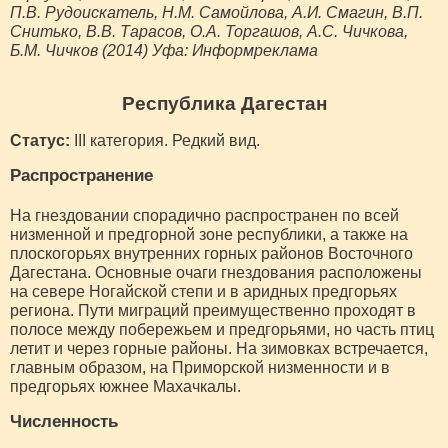
П.В. Рудоискатель, Н.М. Самойлова, А.И. Смагин, В.П.
Снитько, В.В. Тарасов, О.А. Торгашов, А.С. Чичкова,
Б.М. Чичков (2014) Уфа: Информреклама
Республика Дагестан
Статус:
III категория. Редкий вид.
Распространение
На гнездовании спорадично распространен по всей
низменной и предгорной зоне республики, а также на
плоскогорьях внутренних горных районов Восточного
Дагестана. Основные очаги гнездования расположены
на севере Ногайской степи и в аридных предгорьях
региона. Пути миграций преимущественно проходят в
полосе между побережьем и предгорьями, но часть птиц
летит и через горные районы. На зимовках встречается,
главным образом, на Приморской низменности и в
предгорьях южнее Махачкалы.
Численность