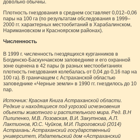
довольно обычны.
Плотность гнездования в среднем составляет 0,012–0,06
пары на 100 га (по результатам обследования в 1999–
2000 гг. характерных местообитаний в Харабалинском,
Наримановском и Красноярском районах).
Численность
В 1999 г. численность гнездящихся курганников в
Богдинско-Баскунчакском заповеднике и его охранной
зоне оценена в 42 пары (в разных местообитаниях
плотность гнездования колебалась от 0,04 до 0,16 пар на
100 га). В граничащем с Астраханской областью
заповеднике «Черные земли» в 1990 гг. гнездилось до 10
пар.
Источник: Красная Книга Астраханской области.
Редкие и находящиеся под угрозой исчезновения
объекты животного и растительного мира. Ред. В.Н
Пилипенко, М.В. Лозовская, В.И. Закутнова, А.П.
Лактионов, Ю.С. Чуйков, М.И. Пироговский (2014)
Астрахань: Астраханский государственный
университет, Издательский дом «Астраханский