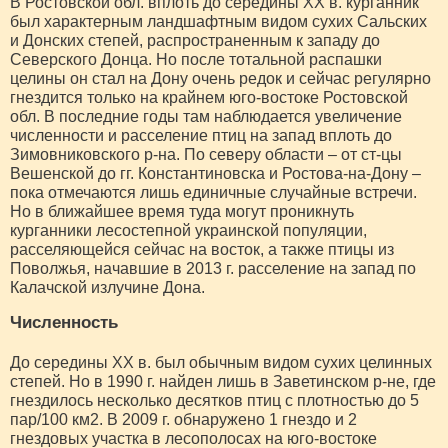
В Ростовской обл. вплоть до середины XX в. курганник
был характерным ландшафтным видом сухих Сальских
и Донских степей, распространенным к западу до
Северского Донца. Но после тотальной распашки
целины он стал на Дону очень редок и сейчас регулярно
гнездится только на крайнем юго-востоке Ростовской
обл. В последние годы там наблюдается увеличение
численности и расселение птиц на запад вплоть до
Зимовниковского р-на. По северу области – от ст-цы
Вешенской до гг. Константиновска и Ростова-на-Дону –
пока отмечаются лишь единичные случайные встречи.
Но в ближайшее время туда могут проникнуть
курганники лесостепной украинской популяции,
расселяющейся сейчас на восток, а также птицы из
Поволжья, начавшие в 2013 г. расселение на запад по
Калачской излучине Дона.
Численность
До середины ХХ в. был обычным видом сухих целинных
степей. Но в 1990 г. найден лишь в Заветинском р-не, где
гнездилось несколько десятков птиц с плотностью до 5
пар/100 км2. В 2009 г. обнаружено 1 гнездо и 2
гнездовых участка в лесополосах на юго-востоке