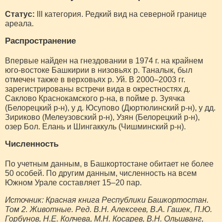
Статус:
III категория. Редкий вид на северной границе
ареала.
Распространение
Впервые найден на гнездовании в 1974 г. на крайнем
юго-востоке Башкирии в низовьях р. Таналык, был
отмечен также в верховьях р. Уй. В 2000–2003 гг.
зарегистрированы встречи вида в окрестностях д.
Саклово Краснокамского р-на, в пойме р. Зуячка
(Белорецкий р-н), у д. Юсупово (Дюртюлинский р-н), у дд.
Зириково (Мелеузовский р-н), Узян (Белорецкий р-н),
озер Бол. Елань и Шингаккуль (Чишминский р-н).
Численность
По учетным данным, в Башкортостане обитает не более
50 особей. По другим данным, численность на всем
Южном Урале составляет 15–20 пар.
Источник: Красная книга Республики Башкортостан.
Том 2. Животные. Ред. В.Н. Алексеев, В.А. Гашек, П.Ю.
Горбунов, Н.Е. Колчева, М.Н. Косарев, В.Н. Ольшванг,