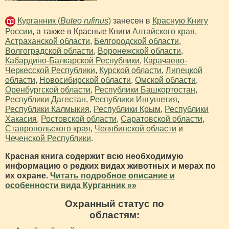
Курганник (
Buteo rufinus
)
занесен в
Красную Книгу
России
, а также в Красные Книги
Алтайского края
,
Астраханской области
,
Белгородской области
,
Волгоградской области
,
Воронежской области
,
Кабардино-Балкарской Республики
,
Карачаево-
Черкесской Республики
,
Курской области
,
Липецкой
области
,
Новосибирской области
,
Омской области
,
Оренбургской области
,
Республики Башкортостан
,
Республики Дагестан
,
Республики Ингушетия
,
Республики Калмыкия
,
Республики Крым
,
Республики
Хакасия
,
Ростовской области
,
Саратовской области
,
Ставропольского края
,
Челябинской области
и
Чеченской Республики
.
Красная книга содержит всю необходимую
информацию о редких видах животных и мерах по
их охране.
Читать подробное описание и
особенности вида Курганник »»
Охранный статус по
областям: