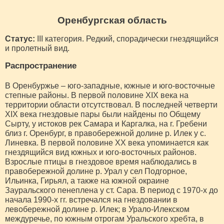
Оренбургская область
Статус:
III категория. Редкий, спорадически гнездящийся
и пролетный вид.
Распространение
В Оренбуржье – юго-западные, южные и юго-восточные
степные районы. В первой половине XIX века на
территории области отсутствовал. В последней четверти
XIX века гнездовые пары были найдены по Общему
Сырту, у истоков рек Самара и Каргалка, на г. Гребени
близ г. Оренбург, в правобережной долине р. Илек у с.
Линевка. В первой половине XX века упоминается как
гнездящийся вид южных и юго-восточных районов.
Взрослые птицы в гнездовое время наблюдались в
правобережной долине р. Урал у сел Подгорное,
Ильинка, Гирьял, а также на южной окраине
Зауральского пенеплена у ст. Сара. В период с 1970-х до
начала 1990-х гг. встречался на гнездовании в
левобережной долине р. Илек; в Урало-Илекском
междуречье, по южным отрогам Уральского хребта, в