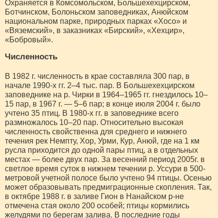
Охраняется в Комсомольском, Большехехцирском,
Ботчинском, Болоньском заповедниках, Анюйском
национальном парке, природных парках «Хосо» и
«Вяземский», в заказниках «Бирский», «Хехцир»,
«Бобровый».
Численность
В 1982 г. численность в крае составляла 300 пар, в
начале 1990-х гг. 2–4 тыс. пар. В Большехехцирском
заповеднике на р. Чирки в 1964–1965 гг. гнездилось 10–
15 пар, в 1967 г. — 5–6 пар; в конце июля 2004 г. было
учтено 35 птиц. В 1980-х гг. в заповеднике всего
размножалось 10–20 пар. Относительно высокая
численность свойственна для среднего и нижнего
течения рек Немпту, Хор, Урми, Кур, Анюй, где на 1 км
русла приходится до одной пары птиц, а в отдельных
местах — более двух пар. За весенний период 2005г. в
светлое время суток в нижнем течении р. Уссури в 500-
метровой учетной полосе было учтено 94 птицы. Осенью
может образовывать предмиграционные скопления. Так,
в октябре 1988 г. в заливе Гион в Нанайском р-не
отмечена стая около 200 особей; птицы кормились
желудями по берегам залива. В последние годы