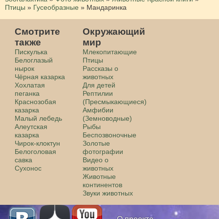
Птицы
»
Гусеобразные
»
Мандаринка
Смотрите
Окружающий
также
мир
Пискулька
Млекопитающие
Белоглазый
Птицы
нырок
Рассказы о
Чёрная казарка
животных
Хохлатая
Для детей
пеганка
Рептилии
Краснозобая
(Пресмыкающиеся)
казарка
Амфибии
Малый лебедь
(Земноводные)
Алеутская
Рыбы
казарка
Беспозвоночные
Чирок-клоктун
Золотые
Белоголовая
фотографии
савка
Видео о
Сухонос
животных
Животные
континентов
Звуки животных