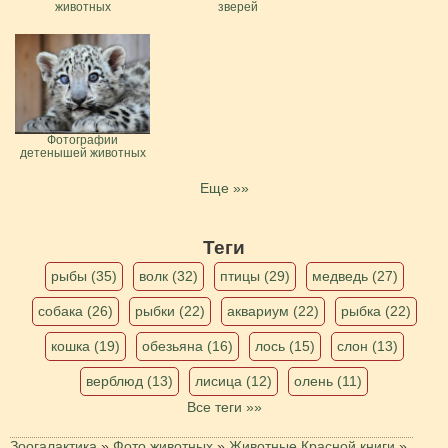
животных
зверей
Фотографии
детенышей животных
Еще »»
Теги
рыбы (35)
волк (32)
птицы (29)
медведь (27)
собака (26)
рыбки (22)
аквариум (22)
рыбка (22)
кошка (19)
обезьяна (16)
лось (15)
слон (13)
верблюд (13)
лисица (12)
олень (11)
Все теги »»
Зоогалактика
»
Фото животных
»
Животные Красной книги
»