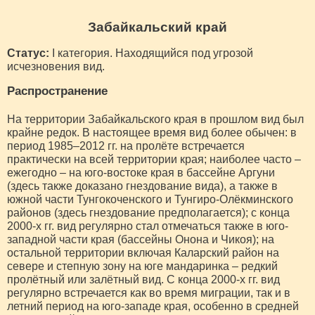
Забайкальский край
Статус:
I категория. Находящийся под угрозой
исчезновения вид.
Распространение
На территории Забайкальского края в прошлом вид был
крайне редок. В настоящее время вид более обычен: в
период 1985–2012 гг. на пролёте встречается
практически на всей территории края; наиболее часто –
ежегодно – на юго-востоке края в бассейне Аргуни
(здесь также доказано гнездование вида), а также в
южной части Тунгокоченского и Тунгиро-Олёкминского
районов (здесь гнездование предполагается); с конца
2000-х гг. вид регулярно стал отмечаться также в юго-
западной части края (бассейны Онона и Чикоя); на
остальной территории включая Каларский район на
севере и степную зону на юге мандаринка – редкий
пролётный или залётный вид. С конца 2000-х гг. вид
регулярно встречается как во время миграции, так и в
летний период на юго-западе края, особенно в средней