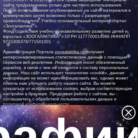
сайта предназначены только для частного использования.
Любое использование опубликованных на сайте материалов в
коммерческих целях возможно только с разрешения
правообладателя: Учебно-познавательный интернет-портал
®
«Зоогалактика
».
Фонд содействия учебно-познавательному развитию детей и
®
взрослых «ЗООГАЛАКТИКА
» ОГРН 1177700014986 ИНН/КПП
9715306378/771501001
Администрация Портала
zoogalaktika.ru
получает
неперсонализированные статистические данные с помощью
сервисов веб-аналитики. Информация носит обезличенный
характер, в связи с чем не относится к составу персональных
данных. Наш сайт использует технологию «cookie», данная
информация не может идентифицировать вас, однако может
помочь нам улучшить работу нашего сайта. Вы можете
отказаться от использования cookies, выбрав соответствующие
настройки в браузере. Продолжая работу с сайтом, вы
соглашаетесь с обработкой пользовательских данных и
политикой конфиденциальности.
афии 
ID ресурса: 10106