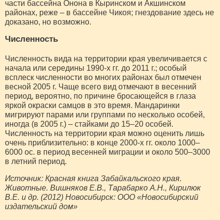
части бассейна Онона в Кыринском и Акшинском
районах, реже – в бассейне Чикоя; гнездование здесь не
доказано, но возможно.
Численность
Численность вида на территории края увеличивается с
начала или середины 1990-х гг. до 2011 г.; особый
всплеск численности во многих районах был отмечен
весной 2005 г. Чаще всего вид отмечают в весенний
период, вероятно, по причине бросающейся в глаза
яркой окраски самцов в это время. Мандаринки
мигрируют парами или группами по несколько особей,
иногда (в 2005 г.) – стайками до 15–20 особей.
Численность на территории края можно оценить лишь
очень приблизительно: в конце 2000-х гг. около 1000–
6000 ос. в период весенней миграции и около 500–3000
в летний период.
Источник: Красная книга Забайкальского края.
Животные. Вишняков Е.В., Тарабарко А.Н., Кирилюк
В.Е. и др. (2012) Новосибирск: ООО «Новосибирский
издательский дом»