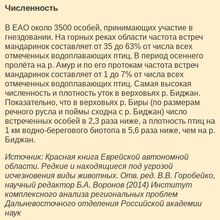
Численность
В ЕАО около 3500 особей, принимающих участие в
гнездовании. На горных реках области частота встреч
мандаринок составляет от 35 до 63% от числа всех
отмеченных водоплавающих птиц. В период осеннего
пролёта на р. Амур и по его протокам частота встреч
мандаринок составляет от 1 до 7% от числа всех
отмеченных водоплавающих птиц. Самая высокая
численность и плотность уток в верховьях р. Биджан.
Показательно, что в верховьях р. Биры (по размерам
речного русла и поймы сходна с р. Биджан) число
встреченных особей в 2,3 раза ниже, а плотность птиц на
1 км водно-берегового биотопа в 5,6 раза ниже, чем на р.
Биджан.
Источник: Красная книга Еврейской автономной
области. Редкие и находящиеся под угрозой
исчезновения виды животных. Отв. ред. В.В. Горобейко,
научный редактор Б.А. Воронов (2014) Институт
комплексного анализа региональных проблем
Дальневосточного отделения Российской академии
наук