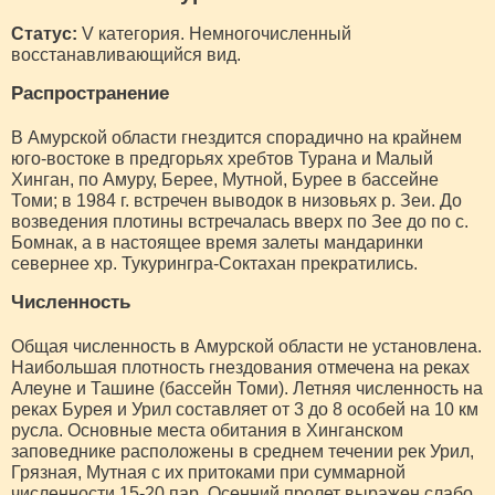
Статус:
V категория. Немногочисленный
восстанавливающийся вид.
Распространение
В Амурской области гнездится спорадично на крайнем
юго-востоке в предгорьях хребтов Турана и Малый
Хинган, по Амуру, Берее, Мутной, Бурее в бассейне
Томи; в 1984 г. встречен выводок в низовьях р. Зеи. До
возведения плотины встречалась вверх по Зее до по с.
Бомнак, а в настоящее время залеты мандаринки
севернее хр. Тукурингра-Соктахан прекратились.
Численность
Общая численность в Амурской области не установлена.
Наибольшая плотность гнездования отмечена на реках
Алеуне и Ташине (бассейн Томи). Летняя численность на
реках Бурея и Урил составляет от 3 до 8 особей на 10 км
русла. Основные места обитания в Хинганском
заповеднике расположены в среднем течении рек Урил,
Грязная, Мутная с их притоками при суммарной
численности 15-20 пар. Осенний пролет выражен слабо,