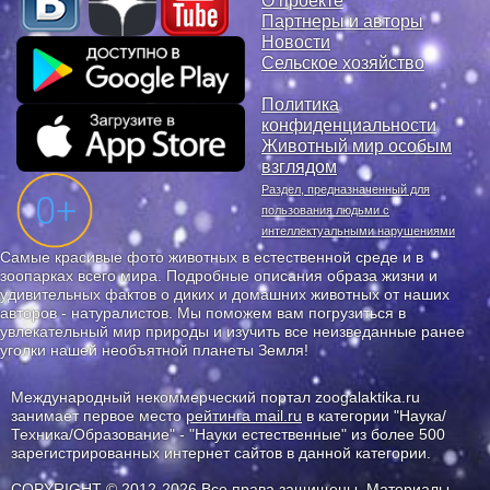
О проекте
Партнеры и авторы
Новости
Сельское хозяйство
Политика
конфиденциальности
Животный мир особым
взглядом
Раздел, предназначенный для
пользования людьми с
интеллектуальными нарушениями
Самые красивые фото животных в естественной среде и в
зоопарках всего мира. Подробные описания образа жизни и
удивительных фактов о диких и домашних животных от наших
авторов - натуралистов. Мы поможем вам погрузиться в
увлекательный мир природы и изучить все неизведанные ранее
уголки нашей необъятной планеты Земля!
Международный некоммерческий портал zoogalaktika.ru
занимает первое место
рейтинга mail.ru
в категории "Наука/
Техника/Образование" - "Науки естественные" из более 500
зарегистрированных интернет сайтов в данной категории.
COPYRIGHT © 2012-2026 Все права защищены. Материалы