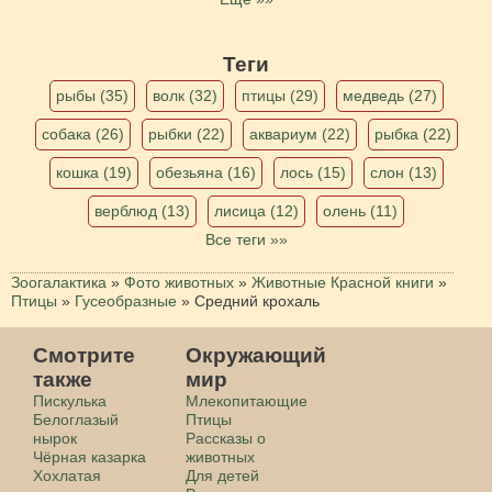
Теги
рыбы (35)
волк (32)
птицы (29)
медведь (27)
собака (26)
рыбки (22)
аквариум (22)
рыбка (22)
кошка (19)
обезьяна (16)
лось (15)
слон (13)
верблюд (13)
лисица (12)
олень (11)
Все теги »»
Зоогалактика
»
Фото животных
»
Животные Красной книги
»
Птицы
»
Гусеобразные
»
Средний крохаль
Смотрите
Окружающий
также
мир
Пискулька
Млекопитающие
Белоглазый
Птицы
нырок
Рассказы о
Чёрная казарка
животных
Хохлатая
Для детей