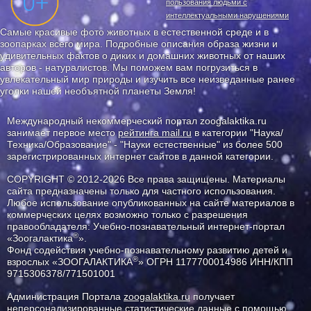
пользования людьми с
интеллектуальными нарушениями
Самые красивые фото животных в естественной среде и в
зоопарках всего мира. Подробные описания образа жизни и
удивительных фактов о диких и домашних животных от наших
авторов - натуралистов. Мы поможем вам погрузиться в
увлекательный мир природы и изучить все неизведанные ранее
уголки нашей необъятной планеты Земля!
Международный некоммерческий портал zoogalaktika.ru
занимает первое место
рейтинга mail.ru
в категории "Наука/
Техника/Образование" - "Науки естественные" из более 500
зарегистрированных интернет сайтов в данной категории.
COPYRIGHT © 2012-2026 Все права защищены. Материалы
сайта предназначены только для частного использования.
Любое использование опубликованных на сайте материалов в
коммерческих целях возможно только с разрешения
правообладателя: Учебно-познавательный интернет-портал
®
«Зоогалактика
».
Фонд содействия учебно-познавательному развитию детей и
®
взрослых «ЗООГАЛАКТИКА
» ОГРН 1177700014986 ИНН/КПП
9715306378/771501001
Администрация Портала
zoogalaktika.ru
получает
неперсонализированные статистические данные с помощью