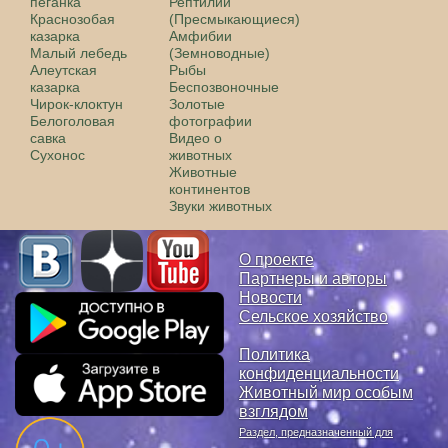
пеганка
Рептилии
Краснозобая
(Пресмыкающиеся)
казарка
Амфибии
Малый лебедь
(Земноводные)
Алеутская
Рыбы
казарка
Беспозвоночные
Чирок-клоктун
Золотые
Белоголовая
фотографии
савка
Видео о
Сухонос
животных
Животные
континентов
Звуки животных
О проекте
Партнеры и авторы
Новости
Сельское хозяйство
Политика
конфиденциальности
Животный мир особым
взглядом
Раздел, предназначенный для