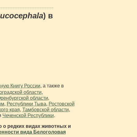
eucocephala
) в
ную Книгу России
, а также в
оградской области
,
ренбургской области
,
ым
,
Республики Тыва
,
Ростовской
ого края
,
Тамбовской области
,
и
Чеченской Республики
.
 о редких видах животных и
енности вида Белоголовая