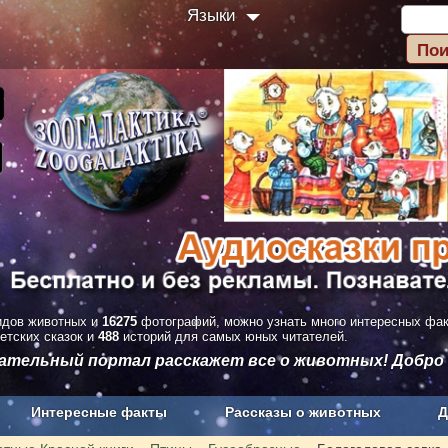
Языки
дов животных и
16275
фотографий, можно узнать много интересных фа
етских сказок и
488
историй для самых юных читателей.
вательный портал расскажет все о животных! Добро
Интересные факты
Рассказы о животных
Д
з рекламы
О проекте