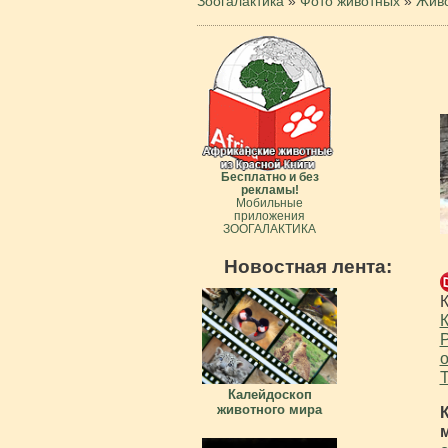
Зоогалактика
»
Фото животных
»
Живо
Бесплатно и без
рекламы!
Мобильные
приложения
ЗООГАЛАКТИКА
Новостная лента:
К
Р
о
Т
Калейдоскоп
животного мира