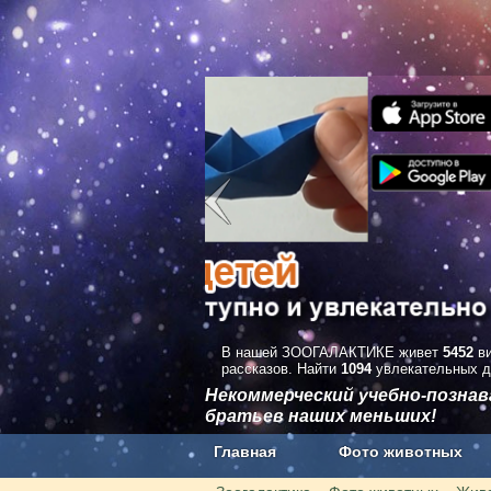
В нашей ЗООГАЛАКТИКЕ живет
5452
ви
рассказов. Найти
1094
увлекательных д
Некоммерческий учебно-позна
братьев наших меньших!
Главная
Фото животных
Наши приложения. Бесплатно и бе