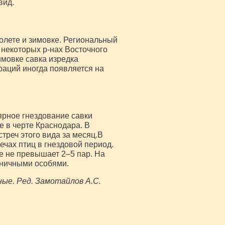
вид.
ролете и зимовке. Региональный
некоторых р-нах Восточного
имовке савка изредка
граций иногда появляется на
ярное гнездование савки
е в черте Краснодара. В
треч этого вида за месяц.В
чах птиц в гнездовой период.
е не превышает 2–5 пар. На
диничными особями.
ные. Ред. Замотайлов А.С.