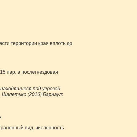
асти территории края вплоть до
15 пар, а послегнездовая
и находящиеся под угрозой
. Шапетько (2016) Барнаул:
ь
траненный вид, численность