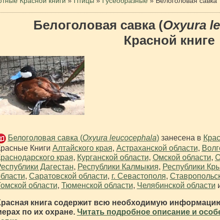
тные Красной книги
»
Птицы
»
Гусеобразные
»
Белоголовая савка
Белоголовая савка (
Oxyura l
Красной книге
Белоголовая савка (
Oxyura leucocephala
)
занесена в
Крас
Красные Книги
Алтайского края
,
Астраханской области
,
Волг
раснодарского края
,
Курганской области
,
Омской области
,
О
еспублики Дагестан
,
Республики Калмыкия
,
Республики Кр
бласти
,
Саратовской области
,
г. Севастополя
,
Ставропольск
омской области
,
Тюменской области
,
Челябинской области
Красная книга содержит всю необходимую информацию
мерах по их охране.
Читать подробное описание и особ