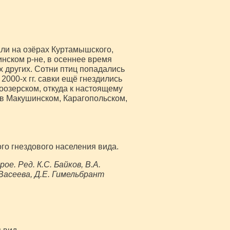
чали на озёрах Куртамышского,
инском р-не, в осеннее время
 других. Сотни птиц попадались
2000-х гг. савки ещё гнездились
оозерском, откуда к настоящему
 в Макушинском, Карагопольском,
го гнездового населения вида.
е. Ред. К.С. Байков, В.А.
 Васеева, Д.Е. Гимельбрант