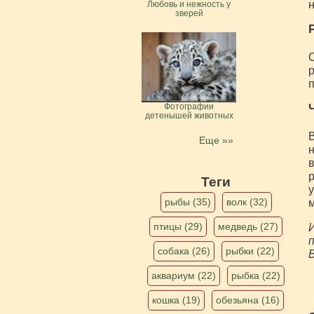
н
Любовь и нежность у
зверей
С
р
п
Фотографии
детенышей животных
В
Еще »»
н
в
р
Теги
у
рыбы (35)
волк (32)
м
птицы (29)
медведь (27)
И
п
собака (26)
рыбки (22)
В
аквариум (22)
рыбка (22)
кошка (19)
обезьяна (16)