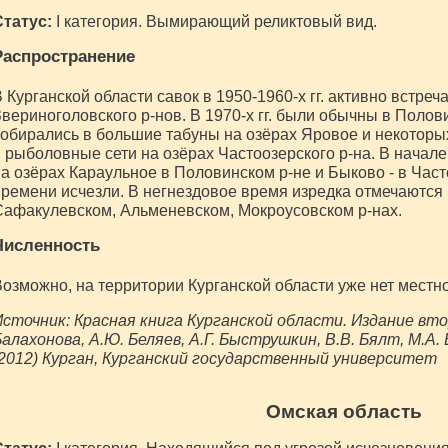
Статус:
I категория. Вымирающий реликтовый вид.
Распространение
 Курганской области савок в 1950-1960-х гг. активно встре
вериноголовского р-нов. В 1970-х гг. были обычны в Полов
обирались в большие табуны на озёрах Яровое и некоторых
 рыболовные сети на озёрах Частоозерского р-на. В начале 
а озёрах Караульное в Половинском р-не и Быково - в Част
ремени исчезли. В негнездовое время изредка отмечаются
афакулевском, Альменевском, Мокроусовском р-нах.
Численность
озможно, на территории Курганской области уже нет местно
сточник: Красная книга Курганской области. Издание второ
алахонова, А.Ю. Беляев, А.Г. Быструшкин, В.В. Бялт, М.А.
2012) Курган, Курганский государственный университет
Омская область