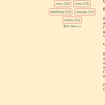
лось (15)
слон (13)
верблюд (13)
лисица (12)
В
олень (11)
а
Все теги »»
П
в
В
о
о
н
П
п
И
(