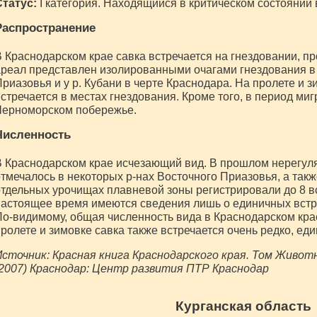
Статус:
I категория. Находящийся в критическом состоянии 
Распространение
 Краснодарском крае савка встречается на гнездовании, п
реал представлен изолированными очагами гнездования в 
риазовья и у р. Кубани в черте Краснодара. На пролете и з
стречается в местах гнездования. Кроме того, в период ми
Черноморском побережье.
Численность
 Краснодарском крае исчезающий вид. В прошлом нерегул
тмечалось в некоторых р-нах Восточного Приазовья, а такж
тдельных урочищах плавневой зоны регистрировали до 8 вс
астоящее время имеются сведения лишь о единичных встре
о-видимому, общая численность вида в Краснодарском кра
ролете и зимовке савка также встречается очень редко, е
сточник: Красная книга Краснодарского края. Том Живот
2007) Краснодар: Центр развития ПТР Краснодар
Курганская область