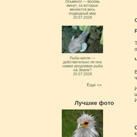
Осьминог — восемь
минут, за которые
меняется весь
подводный мир
20.07.2026
Т
о
Рыба-капля —
действительно ли она
самая уродливая рыба
на Земле?
В
20.07.2026
ч
Еще »»
И
и
Лучшие фото
к