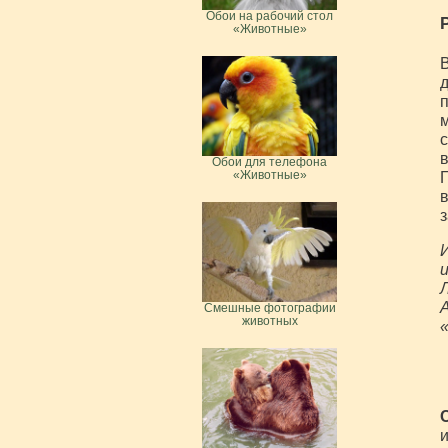
Обои на рабочий стол
«Животные»
В
д
п
м
с
в
Обои для телефона
Г
«Животные»
в
з
И
и
Л
Смешные фотографии
животных
и