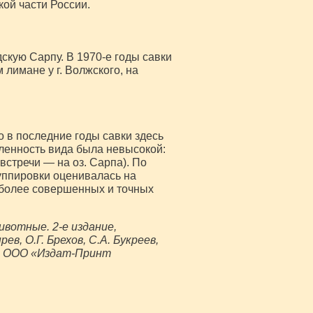
ой части России.
скую Сарпу. В 1970-е годы савки
лимане у г. Волжского, на
о в последние годы савки здесь
сленность вида была невысокой:
 встречи — на оз. Сарпа). По
руппировки оценивалась на
я более совершенных и точных
ивотные. 2-е издание,
в, О.Г. Брехов, С.А. Букреев,
еж, ООО «Издат-Принт