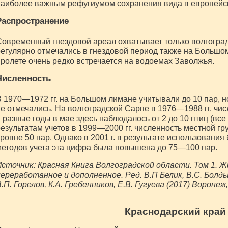
аиболее важным рефугиумом сохранения вида в европейск
Распространение
овременный гнездовой ареал охватывает только волгоград
егулярно отмечались в гнездовой период также на Большом 
ролете очень редко встречается на водоемах Заволжья.
Численность
 1970—1972 гг. на Большом лимане учитывали до 10 пар, н
е отмечались. На волгоградской Сарпе в 1976—1988 гг. чи
 разные годы в мае здесь наблюдалось от 2 до 10 птиц (все
езультатам учетов в 1999—2000 гг. численность местной г
ровне 50 пар. Однако в 2001 г. в результате использовани
етодов учета эта цифра была повышена до 75—100 пар.
сточник: Красная Книга Волгоградской области. Том 1. Ж
ереработанное и дополненное. Ред. В.П Белик, В.С. Болдыре
.П. Горелов, К.А. Гребенников, Е.В. Гугуева (2017) Ворон
Краснодарский край