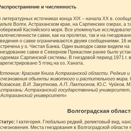
Распространение и численность
 литературных источниках конца XIX – начала XX в. сообща
ельте Волги, Астраханском крае, на Сарпинских озерах, а т
обережий Каспийского моря. Все упомянутые исследовател
алочисленности савки, как на пролетах, так и на гнездован
ведения о савке ограничиваются двумя сообщениями. 16 ию
стречена у о. Чистая Банка. Один выводок савки видели на
нездование савки в Северном Прикаспии ранее было устан
одоемах Сарпинской системы. В гнездовой период 1971 г. 
арегистрировано 5 птиц на оз. Ханата.
сточник: Красная Книга Астраханской области. Редкие и
счезновения объекты животного и растительного мира. Р
озовская, В.И. Закутнова, А.П. Лактионов, Ю.С. Чуйков, М
Астрахань: Астраханский государственный университет,
«Астраханский университет»
Волгоградская област
Статус:
I категория. Глобально редкий, реликтовый вид, на
счезновения. Места гнездования в Волгоградской области