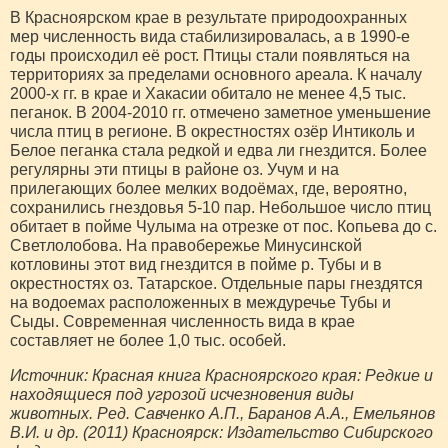
В Красноярском крае в результате природоохранных
мер численность вида стабилизировалась, а в 1990-е
годы происходил её рост. Птицы стали появляться на
территориях за пределами основного ареала. К началу
2000-х гг. в крае и Хакасии обитало не менее 4,5 тыс.
пеганок. В 2004-2010 гг. отмечено заметное уменьшение
числа птиц в регионе. В окрестностях озёр Интиколь и
Белое пеганка стала редкой и едва ли гнездится. Более
регулярны эти птицы в районе оз. Учум и на
прилегающих более мелких водоёмах, где, вероятно,
сохранились гнездовья 5-10 пар. Небольшое число птиц
обитает в пойме Чулыма на отрезке от пос. Копьева до с.
Светлолобова. На правобережье Минусинской
котловины этот вид гнездится в пойме р. Тубы и в
окрестностях оз. Татарское. Отдельные пары гнездятся
на водоемах расположенных в междуречье Тубы и
Сыды. Современная численность вида в крае
составляет не более 1,0 тыс. особей.
Источник: Красная книга Красноярского края: Редкие и
находящиеся под угрозой исчезновения виды
животных. Ред. Савченко А.П., Баранов А.А., Емельянов
В.И. и др. (2011) Красноярск: Издательство Сибирского