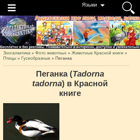
Языки
Зоогалактика
»
Фото животных
»
Животные Красной книги
»
Птицы
»
Гусеобразные
»
Пеганка
Пеганка (
Tadorna
tadorna
) в Красной
книге