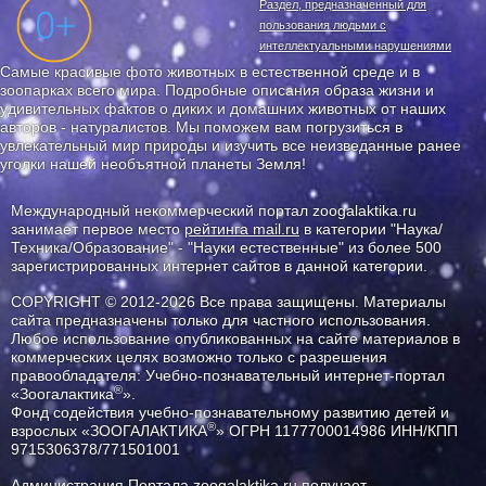
Раздел, предназначенный для
пользования людьми с
интеллектуальными нарушениями
Самые красивые фото животных в естественной среде и в
зоопарках всего мира. Подробные описания образа жизни и
удивительных фактов о диких и домашних животных от наших
авторов - натуралистов. Мы поможем вам погрузиться в
увлекательный мир природы и изучить все неизведанные ранее
уголки нашей необъятной планеты Земля!
Международный некоммерческий портал zoogalaktika.ru
занимает первое место
рейтинга mail.ru
в категории "Наука/
Техника/Образование" - "Науки естественные" из более 500
зарегистрированных интернет сайтов в данной категории.
COPYRIGHT © 2012-2026 Все права защищены. Материалы
сайта предназначены только для частного использования.
Любое использование опубликованных на сайте материалов в
коммерческих целях возможно только с разрешения
правообладателя: Учебно-познавательный интернет-портал
®
«Зоогалактика
».
Фонд содействия учебно-познавательному развитию детей и
®
взрослых «ЗООГАЛАКТИКА
» ОГРН 1177700014986 ИНН/КПП
9715306378/771501001
Администрация Портала
zoogalaktika.ru
получает