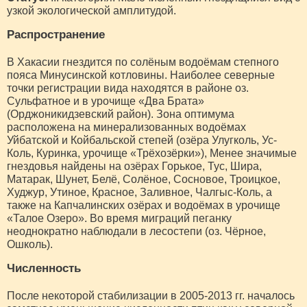
узкой экологической амплитудой.
Распространение
В Хакасии гнездится по солёным водоёмам степного
пояса Минусинской котловины. Наиболее северные
точки регистрации вида находятся в районе оз.
Сульфатное и в урочище «Два Брата»
(Орджоникидзевский район). Зона оптимума
расположена на минерализованных водоёмах
Уйбатской и Койбальской степей (озёра Улугколь, Ус-
Коль, Куринка, урочище «Трёхозёрки»), Менее значимые
гнездовья найдены на озёрах Горькое, Тус, Шира,
Матарак, Шунет, Белё, Солёное, Сосновое, Троицкое,
Худжур, Утиное, Красное, Заливное, Чалгыс-Коль, а
также на Капчалинских озёрах и водоёмах в урочище
«Талое Озеро». Во время миграций пеганку
неоднократно наблюдали в лесостепи (оз. Чёрное,
Ошколь).
Численность
После некоторой стабилизации в 2005-2013 гг. началось