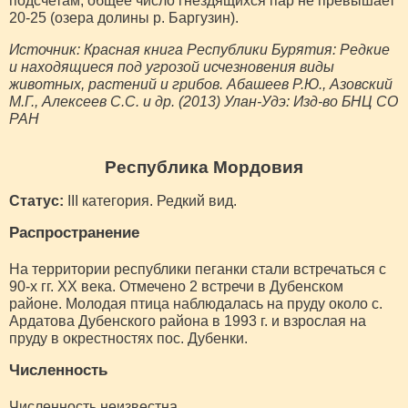
подсчетам, общее число гнездящихся пар не превышает
20-25 (озера долины р. Баргузин).
Источник: Красная книга Республики Бурятия: Редкие
и находящиеся под угрозой исчезновения виды
животных, растений и грибов. Абашеев Р.Ю., Азовский
М.Г., Алексеев С.С. и др. (2013) Улан-Удэ: Изд-во БНЦ СО
РАН
Республика Мордовия
Статус:
III категория. Редкий вид.
Распространение
На территории республики пеганки стали встречаться с
90-х гг. XX века. Отмечено 2 встречи в Дубенском
районе. Молодая птица наблюдалась на пруду около с.
Ардатова Дубенского района в 1993 г. и взрослая на
пруду в окрестностях пос. Дубенки.
Численность
Численность неизвестна.