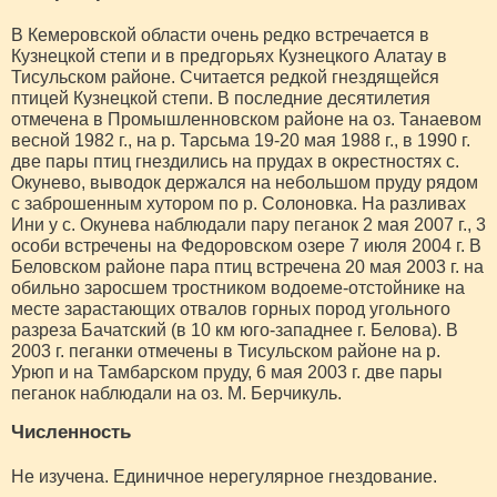
В Кемеровской области очень редко встречается в
Кузнецкой степи и в предгорьях Кузнецкого Алатау в
Тисульском районе. Считается редкой гнездящейся
птицей Кузнецкой степи. В последние десятилетия
отмечена в Промышленновском районе на оз. Танаевом
весной 1982 г., на р. Тарсьма 19-20 мая 1988 г., в 1990 г.
две пары птиц гнездились на прудах в окрестностях с.
Окунево, выводок держался на небольшом пруду рядом
с заброшенным хутором по р. Солоновка. На разливах
Ини у с. Окунева наблюдали пару пеганок 2 мая 2007 г., 3
особи встречены на Федоровском озере 7 июля 2004 г. В
Беловском районе пара птиц встречена 20 мая 2003 г. на
обильно заросшем тростником водоеме-отстойнике на
месте зарастающих отвалов горных пород угольного
разреза Бачатский (в 10 км юго-западнее г. Белова). В
2003 г. пеганки отмечены в Тисульском районе на р.
Урюп и на Тамбарском пруду, 6 мая 2003 г. две пары
пеганок наблюдали на оз. М. Берчикуль.
Численность
Не изучена. Единичное нерегулярное гнездование.