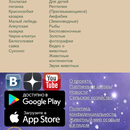
Хохлатая
Для детей
пеганка
Рептилии
Краснозобая
(Пресмыкающиеся)
казарка
Амфибии
Малый лебедь
(Земноводные)
Алеутская
Рыбы
казарка
Беспозвоночные
Чирок-клоктун
Золотые
Белоголовая
фотографии
савка
Видео о
Сухонос
животных
Животные
континентов
Звуки животных
О проекте
Партнеры и авторы
Новости
Сельское хозяйство
Политика
конфиденциальности
Животный мир особым
взглядом