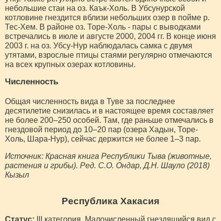
небольшие стаи на оз. Каък-Холь. В Убсунурской
котловине гнездится вблизи небольших озер в пойме р.
Тес-Хем. В районе оз. Торе-Холь - пары с выводками
встречались в июле и августе 2000, 2004 гг. В конце июня
2003 г. на оз. Убсу-Нур наблюдалась самка с двумя
утятами, взрослые птицы стаями регулярно отмечаются
на всех крупных озерах котловины.
Численность
Общая численность вида в Туве за последнее
десятилетие снизилась и в настоящее время составляет
не более 200–250 особей. Там, где раньше отмечались в
гнездовой период до 10–20 пар (озера Хадын, Торе-
Холь, Шара-Нур), сейчас держится не более 1–3 пар.
Источник: Красная книга Республики Тыва (животные,
растения и грибы). Ред. С.О. Ондар, Д.Н. Шауло (2018)
Кызыл
Республика Хакасия
Статус:
III категория. Малочисленный гнездящийся вид с