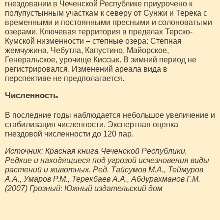
гнездовании в Чеченской Республике приурочено к
полупустынным участкам к северу от Сунжи и Терека с
временными и постоянными пресными и солоноватыми
озерами. Ключевая территория в пределах Терско-
Кумской низменности – степные озера: Степная
жемчужина, Чебутла, Капустино, Майорское,
Генеральское, урочище Киссык. В зимний период не
регистрировался. Изменений ареала вида в
перспективе не предполагается.
Численность
В последние годы наблюдается небольшое увеличение и
стабилизация численности. Экспертная оценка
гнездовой численности до 120 пар.
Источник: Красная книга Чеченской Республики.
Редкие и находящиеся под угрозой исчезновения виды
растений и животных. Ред. Тайсумов М.А., Теймуров
А.А., Умаров Р.М., Терекбаев А.А., Абдурахманов Г.М.
(2007) Грозный: Южный издательский дом