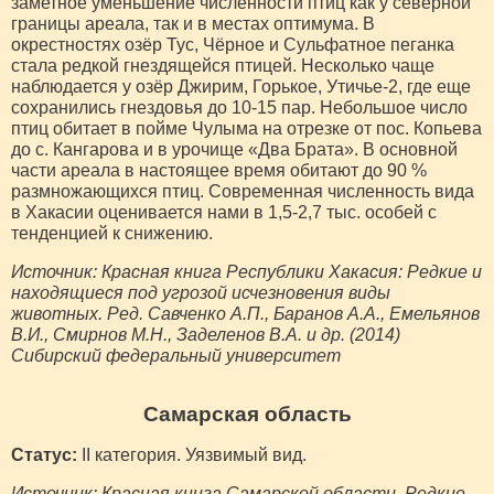
заметное уменьшение численности птиц как у северной
границы ареала, так и в местах оптимума. В
окрестностях озёр Тус, Чёрное и Сульфатное пеганка
стала редкой гнездящейся птицей. Несколько чаще
наблюдается у озёр Джирим, Горькое, Утичье-2, где еще
сохранились гнездовья до 10-15 пар. Небольшое число
птиц обитает в пойме Чулыма на отрезке от пос. Копьева
до с. Кангарова и в урочище «Два Брата». В основной
части ареала в настоящее время обитают до 90 %
размножающихся птиц. Современная численность вида
в Хакасии оценивается нами в 1,5-2,7 тыс. особей с
тенденцией к снижению.
Источник: Красная книга Республики Хакасия: Редкие и
находящиеся под угрозой исчезновения виды
животных. Ред. Савченко А.П., Баранов А.А., Емельянов
В.И., Смирнов М.Н., Заделенов В.А. и др. (2014)
Сибирский федеральный университет
Самарская область
Статус:
II категория. Уязвимый вид.
Источник: Красная книга Самарской области. Редкие