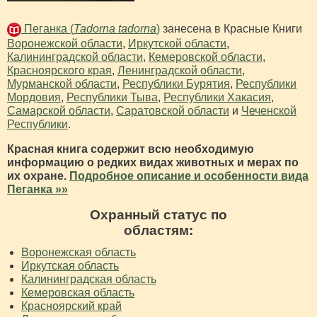
Пеганка (
Tadorna tadorna
)
занесена в Красные Книги
Воронежской области
,
Иркутской области
,
Калининградской области
,
Кемеровской области
,
Красноярского края
,
Ленинградской области
,
Мурманской области
,
Республики Бурятия
,
Республики
Мордовия
,
Республики Тыва
,
Республики Хакасия
,
Самарской области
,
Саратовской области
и
Чеченской
Республики
.
Красная книга содержит всю необходимую
информацию о редких видах животных и мерах по
их охране.
Подробное описание и особенности вида
Пеганка »»
Охранный статус по
областям:
Воронежская область
Иркутская область
Калининградская область
Кемеровская область
Красноярский край