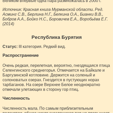
Великом впервые одна пара размножалась в 2000 г.
Источник: Красная книга Мурманской области. Ред.
Асминг С.В., Берлина Н.Г., Белкина О.А., Бианки В.В.,
Бобров А.А., Бойко Н.С., Боровичев Е.А., Воробьёва Е.Г.
(2014)
Республика Бурятия
Статус:
III категория. Редкий вид.
Распространение
Очень редкая, перелетная, вероятно, гнездящаяся птица
Селенгинского среднегорья. Отмечается на Байкале и
Баргузинской котловине. Держится на соленый и
солоноватых озерах. Гнездится в пустующих норах
тарбаганов. На озере Верхнее Белое неоднократно
отмечали улетающих в сторону гор птиц.
Численность
Численность мала. По самым приблизительным