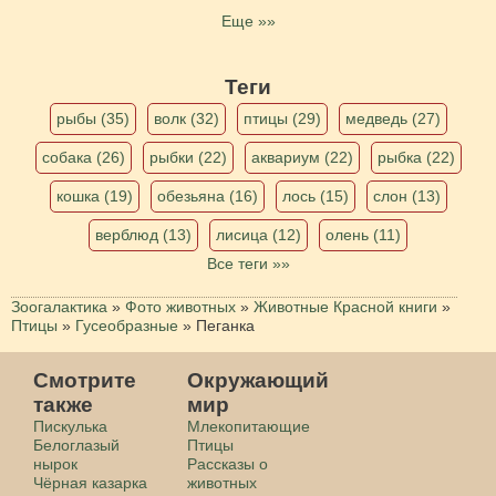
Еще »»
Теги
рыбы (35)
волк (32)
птицы (29)
медведь (27)
собака (26)
рыбки (22)
аквариум (22)
рыбка (22)
кошка (19)
обезьяна (16)
лось (15)
слон (13)
верблюд (13)
лисица (12)
олень (11)
Все теги »»
Зоогалактика
»
Фото животных
»
Животные Красной книги
»
Птицы
»
Гусеобразные
»
Пеганка
Смотрите
Окружающий
также
мир
Пискулька
Млекопитающие
Белоглазый
Птицы
нырок
Рассказы о
Чёрная казарка
животных