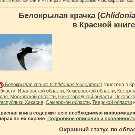
тные Красной книги
»
Птицы
»
Ржанкообразные
»
Белокрылая кра
Белокрылая крачка (
Chlidoni
в Красной книге
Белокрылая крачка (
Chlidonias leucopterus
)
занесена в К
бласти
,
Ивановской области
,
Кемеровской области
,
Костром
рая
,
Московской области
,
Нижегородской области
,
Псковско
еспублики Хакасия
,
Самарской области
,
Тверской области
Красная книга содержит всю необходимую информацию
мерах по их охране.
Подробное описание и особенности
Охранный статус по обла