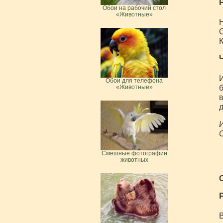
Обои на рабочий стол
«Животные»
Н
С
К
И
Обои для телефона
б
«Животные»
в
д
И
С
Смешные фотографии
животных
В