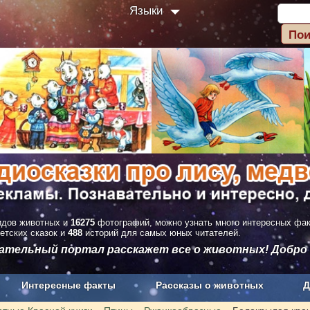
Языки
дов животных и
16275
фотографий, можно узнать много интересных фа
етских сказок и
488
историй для самых юных читателей.
вательный портал расскажет все о животных! Добро
Интересные факты
Рассказы о животных
Д
з рекламы
О проекте