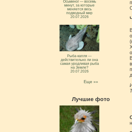
Осьминог — восемь
п
минут, за которые
С
меняется весь
подводный мир
20.07.2026
В
о
(
Х
о
Рыба-капля —
В
действительно ли она
в
самая уродливая рыба
на Земле?
п
20.07.2026
д
Еще »»
И
Лучшие фото
н