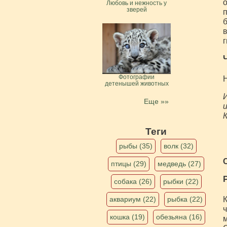
о
Любовь и нежность у
зверей
п
б
в
г
Фотографии
Н
детенышей животных
И
Еще »»
и
Теги
рыбы (35)
волк (32)
птицы (29)
медведь (27)
собака (26)
рыбки (22)
К
аквариум (22)
рыбка (22)
ч
кошка (19)
обезьяна (16)
м