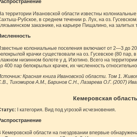
Распространение
а территории Ивановской области известны колониальные
ахтыш-Рубское, в среднем течении р. Лух, на оз. Гусевском,
лязьминском заказнике, на карьере Пищалино, на залитых 
Численность
звестные колониальные поселения включают от 2—3 до 20
елокрылой крачки существовали на оз. Гусевское (80 пар, 
лажном низинном болоте у д. Изотино. Всего на территори
о 400 пар белокрылых крачек, их численность относительно
сточник: Красная книга Ивановской области. Том 1. Живот
.В., Тихомиров A.M., Баринов С.Н., Лазарева О.Г. (2007) 
Кемеровская област
Статус:
I категория. Вид под угрозой исчезновения.
Распространение
 Кемеровской области на гнездовании впервые обнаружена в