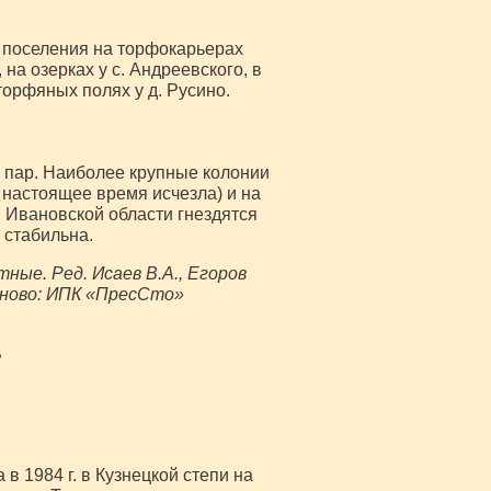
 поселения на торфокарьерах
 на озерках у с. Андреевского, в
торфяных полях у д. Русино.
 пар. Наиболее крупные колонии
в настоящее время исчезла) и на
и Ивановской области гнездятся
 стабильна.
ные. Ред. Исаев В.А., Егоров
Иваново: ИПК «ПресСто»
ь
 1984 г. в Кузнецкой степи на