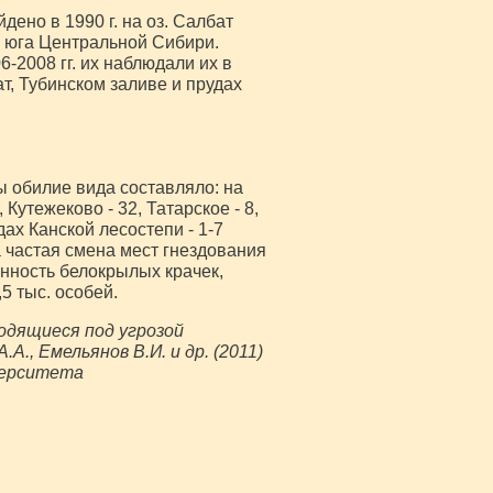
ено в 1990 г. на оз. Салбат
 юга Центральной Сибири.
2008 гг. их наблюдали их в
т, Тубинском заливе и прудах
ы обилие вида составляло: на
Кутежеково - 32, Татарское - 8,
удах Канской лесостепи - 1-7
а частая смена мест гнездования
нность белокрылых крачек,
5 тыс. особей.
ходящиеся под угрозой
А., Емельянов В.И. и др. (2011)
верситета