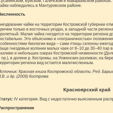
усанинском, Буйском, Галичском и Макарьевском районах.
айки наблюдались в Мантуровском районе.
Численность
нездование чайки на территории Костромской губернии отм
ричем только в восточных уездах, в западной части регион
ролетный. Малая чайка гнездится на территории региона д
естабильно. Это объяснимо и «пограничностью» положения 
собенностями биологии вида – сами птицы склонны ежегод
аще гнездовые колонии малых чаек от 8–10 до 30–40 пар 
азливе и небольших озерах Костромской низменности (Дол
 пр.), в долине р. Костромы, на Унженских разливах, на бер
ерритории региона вид остается малочисленным.
сточник: Красная книга Костромской области. Ред. Барыше
.В. и др. (2009) Кострома
Красноярский край
Статус:
IV категория. Вид с недостаточно выясненным расп
Распространение