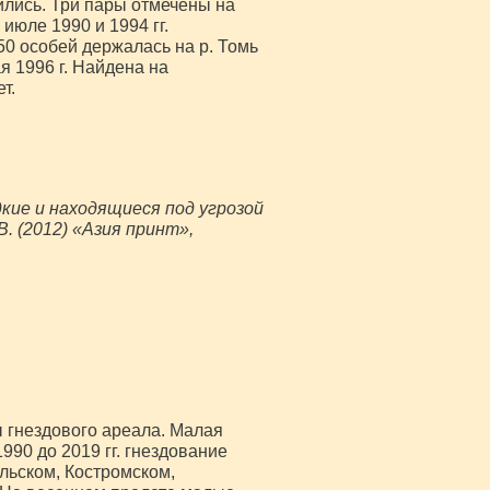
дились. Три пары отмечены на
 июле 1990 и 1994 гг.
0 особей держалась на р. Томь
я 1996 г. Найдена на
т.
дкие и находящиеся под угрозой
В. (2012) «Азия принт»,
ь
 гнездового ареала. Малая
990 до 2019 гг. гнездование
льском, Костромском,