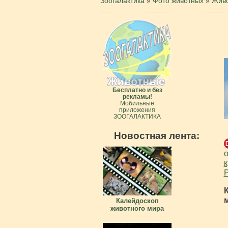
Зоогалактика
»
Фото животных
»
Живо
Бесплатно и без
рекламы!
Мобильные
приложения
ЗООГАЛАКТИКА
Новостная лента:
о
к
Р
Калейдоскоп
животного мира