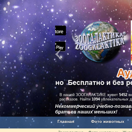
В нашей ЗООГАЛАКТИКЕ живет
5452
ви
рассказов. Найти
1094
увлекательных д
Некоммерческий учебно-позна
братьев наших меньших!
Главная
Фото животных
Наши приложения. Бесплатно и бе