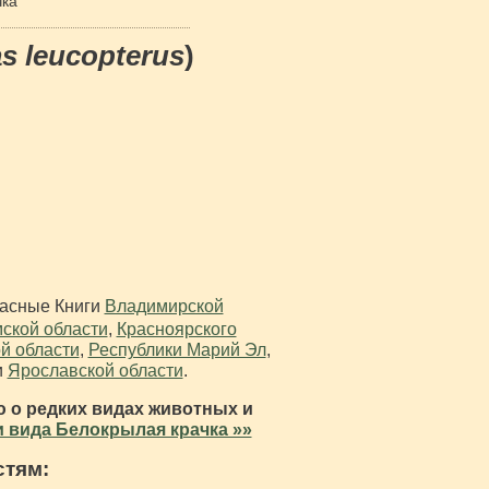
чка
as leucopterus
)
расные Книги
Владимирской
ской области
,
Красноярского
й области
,
Республики Марий Эл
,
и
Ярославской области
.
 о редких видах животных и
 вида Белокрылая крачка »»
стям: