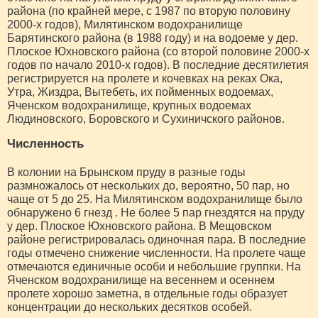
района (по крайней мере, с 1987 по вторую половину
2000-х годов), Милятинском водохранилище
Барятинского района (в 1988 году) и на водоеме у дер.
Плоское Юхновского района (со второй половине 2000-х
годов по начало 2010-х годов). В последние десятилетия
регистрируется на пролете и кочевках на реках Ока,
Утра, Жиздра, Вытебеть, их пойменных водоемах,
Яченском водохранилище, крупных водоемах
Людиновского, Боровского и Сухиничского районов.
Численность
В колонии на Брынском пруду в разные годы
размножалось от нескольких до, вероятно, 50 пар, но
чаще от 5 до 25. На Милятинском водохранилище было
обнаружено 6 гнезд . Не более 5 пар гнездятся на пруду
у дер. Плоское Юхновского района. В Мещовском
районе регистрировалась одиночная пара. В последние
годы отмечено снижение численности. На пролете чаще
отмечаются единичные особи и небольшие группки. На
Яченском водохранилище на весеннем и осеннем
пролете хорошо заметна, в отдельные годы образует
концентрации до нескольких десятков особей.