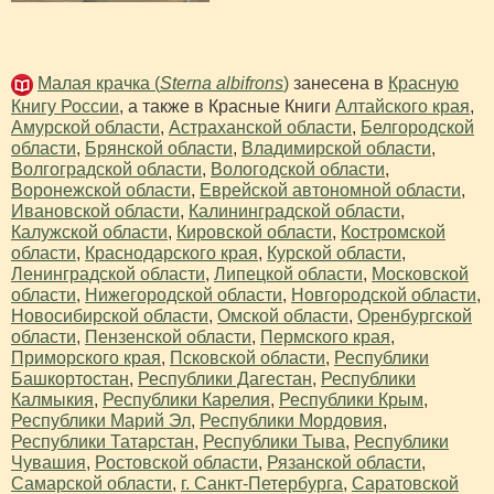
Малая крачка (
Sterna albifrons
)
занесена в
Красную
Книгу России
, а также в Красные Книги
Алтайского края
,
Амурской области
,
Астраханской области
,
Белгородской
области
,
Брянской области
,
Владимирской области
,
Волгоградской области
,
Вологодской области
,
Воронежской области
,
Еврейской автономной области
,
Ивановской области
,
Калининградской области
,
Калужской области
,
Кировской области
,
Костромской
области
,
Краснодарского края
,
Курской области
,
Ленинградской области
,
Липецкой области
,
Московской
области
,
Нижегородской области
,
Новгородской области
,
Новосибирской области
,
Омской области
,
Оренбургской
области
,
Пензенской области
,
Пермского края
,
Приморского края
,
Псковской области
,
Республики
Башкортостан
,
Республики Дагестан
,
Республики
Калмыкия
,
Республики Карелия
,
Республики Крым
,
Республики Марий Эл
,
Республики Мордовия
,
Республики Татарстан
,
Республики Тыва
,
Республики
Чувашия
,
Ростовской области
,
Рязанской области
,
Самарской области
,
г. Санкт-Петербурга
,
Саратовской