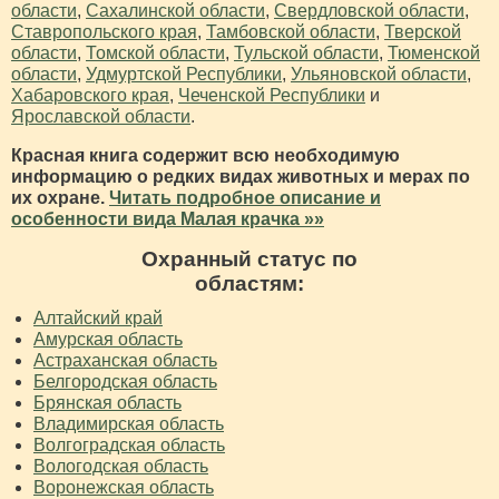
области
,
Сахалинской области
,
Свердловской области
,
Ставропольского края
,
Тамбовской области
,
Тверской
области
,
Томской области
,
Тульской области
,
Тюменской
области
,
Удмуртской Республики
,
Ульяновской области
,
Хабаровского края
,
Чеченской Республики
и
Ярославской области
.
Красная книга содержит всю необходимую
информацию о редких видах животных и мерах по
их охране.
Читать подробное описание и
особенности вида Малая крачка »»
Охранный статус по
областям:
Алтайский край
Амурская область
Астраханская область
Белгородская область
Брянская область
Владимирская область
Волгоградская область
Вологодская область
Воронежская область