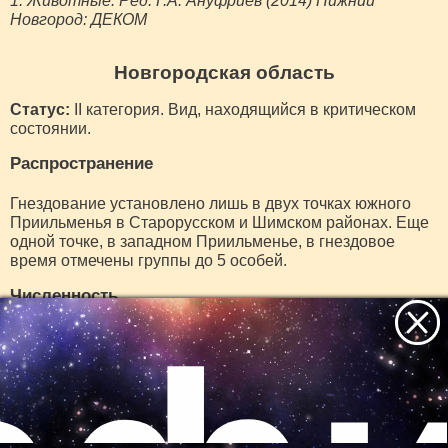
1. Животные. Ред. Г.А. Ануфриев (2014) Нижний
Новгород: ДЕКОМ
Новгородская область
Статус:
II категория. Вид, находящийся в критическом
состоянии.
Распространение
Гнездование установлено лишь в двух точках южного
Приильменья в Старорусском и Шимском районах. Еще
одной точке, в западном Приильменье, в гнездовое
время отмечены группы до 5 особей.
Численность
Данных по численности и ее динамике в прошлом нет.
Небольшая колония в южном Приильменье в 2001 году
насчитывала 10–12 пар. Численность и места
гнездования флуктуируют по годам. Динамика
численности неизвестна.
Все самое интересное
Источник: Красная книга Новгородской области. Ред.