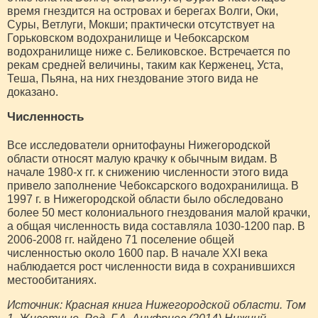
время гнездится на островах и берегах Волги, Оки,
Суры, Ветлуги, Мокши; практически отсутствует на
Горьковском водохранилище и Чебоксарском
водохранилище ниже с. Беликовское. Встречается по
рекам средней величины, таким как Керженец, Уста,
Теша, Пьяна, на них гнездование этого вида не
доказано.
Численность
Все исследователи орнитофауны Нижегородской
области относят малую крачку к обычным видам. В
начале 1980-х гг. к снижению численности этого вида
привело заполнение Чебоксарского водохранилища. В
1997 г. в Нижегородской области было обследовано
более 50 мест колониального гнездования малой крачки,
а общая численность вида составляла 1030-1200 пар. В
2006-2008 гг. найдено 71 поселение общей
численностью около 1600 пар. В начале XXI века
наблюдается рост численности вида в сохранившихся
местообитаниях.
Источник: Красная книга Нижегородской области. Том