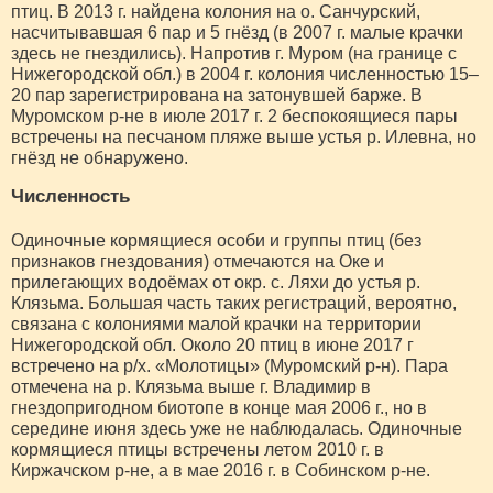
птиц. В 2013 г. найдена колония на о. Санчурский,
насчитывавшая 6 пар и 5 гнёзд (в 2007 г. малые крачки
здесь не гнездились). Напротив г. Муром (на границе с
Нижегородской обл.) в 2004 г. колония численностью 15–
20 пар зарегистрирована на затонувшей барже. В
Муромском р-не в июле 2017 г. 2 беспокоящиеся пары
встречены на песчаном пляже выше устья р. Илевна, но
гнёзд не обнаружено.
Численность
Одиночные кормящиеся особи и группы птиц (без
признаков гнездования) отмечаются на Оке и
прилегающих водоёмах от окр. с. Ляхи до устья р.
Клязьма. Большая часть таких регистраций, вероятно,
связана с колониями малой крачки на территории
Нижегородской обл. Около 20 птиц в июне 2017 г
встречено на р/х. «Молотицы» (Муромский р-н). Пара
отмечена на р. Клязьма выше г. Владимир в
гнездопригодном биотопе в конце мая 2006 г., но в
середине июня здесь уже не наблюдалась. Одиночные
кормящиеся птицы встречены летом 2010 г. в
Киржачском р-не, а в мае 2016 г. в Собинском р-не.