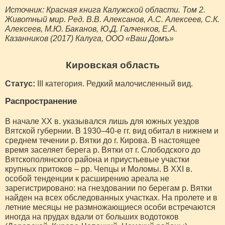
Источник: Красная книга Калужской области. Том 2.
Животный мир. Ред. В.В. Алексанов, А.С. Алексеев, С.К.
Алексеев, М.Ю. Баканов, Ю.Д. Галченков, Е.А.
Казанников (2017) Калуга, ООО «Ваш Домъ»
Кировская область
Статус:
III категория. Редкий малочисленный вид.
Распространение
В начале XX в. указывался лишь для южных уездов
Вятской губернии. В 1930–40-е гг. вид обитал в нижнем и
среднем течении р. Вятки до г. Кирова. В настоящее
время заселяет берега р. Вятки от г. Слободского до
Вятскополянского района и приустьевые участки
крупных притоков – рр. Чепцы и Моломы. В XXI в.
особой тенденции к расширению ареала не
зарегистрировано: на гнездовании по берегам р. Вятки
найден на всех обследованных участках. На пролете и в
летние месяцы не размножающиеся особи встречаются
иногда на прудах вдали от больших водотоков