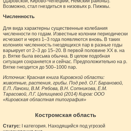
(Даровской, Кирово-Чепецкий, Немский районы).
Возможно, стал гнездиться в низовьях р. Пижмы.
Численность
Для вида характерны существенные колебания
численности по годам. Известные колонии периодически
исчезают и через 1–3 года появляются вновь. В таких
колониях численность гнездящихся пар в разные годы
варьирует от 2–3 до 15–20. В первой половине ХХ в. на
р. Вятке была весьма обычна. В целом подобная
ситуация сохраняется и сейчас. Предположительно на р.
Вятке гнездится до 500–1000 пар.
Источник: Красная книга Кировской области:
животные, растения, грибы. Под ред. О.Г. Барановой,
Е.П. Лачохи, В.М. Рябова, В.Н. Сотникова, Е.М.
Тарасовой, Л.Г. Целищевой (2014) Киров: ООО
«Кировская областная типография»
Костромская область
Статус:
I категория. Находящийся под угрозой