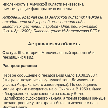
Численность в Амурской области неизвестна;
лимитирующие факторы не выявлены.
Источник: Красная книга Амурской области: Редкие и
находящиеся под угрозой исчезновения виды
животных, растений и грибов / Отв. ред. Кожемяко
О.Н. и др. (2009). Благовещенск: Издательство БГПУ
Астраханская область
Статус:
III категория. Малочисленный пролетный и
гнездящийся вид.
Распространение
Первое сообщение о гнездовании было 10.08.1953 г.
(птицы загнездились в култучной зоне Дамчикского
участка Астраханского заповедника). По сообщению
малые крачки гнездились на о. Очиркин. В 1959 г. было
обнаружено четыре колонии на косах у Волго-
Каспийского судоходного канала, а тремя годами раньше
гнездостроение у этих крачек было отмечено им на о.
Чистая Банка.