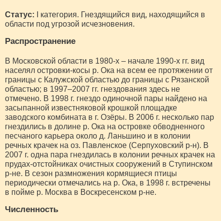
Статус:
I категория. Гнездящийся вид, находящийся в
области под угрозой исчезновения.
Распространение
В Московской области в 1980-х – начале 1990-х гг. вид
населял островки-косы р. Ока на всем ее протяжении от
границы с Калужской областью до границы с Рязанской
областью; в 1997–2007 гг. гнездования здесь не
отмечено. В 1998 г. гнездо одиночной пары найдено на
засыпанной известняковой крошкой площадке
заводского комбината в г. Озёры. В 2006 г. несколько пар
гнездились в долине р. Ока на островке обводненного
песчаного карьера около д. Ланьшино и в колонии
речных крачек на оз. Павленское (Серпуховский р-н). В
2007 г. одна пара гнездилась в колонии речных крачек на
прудах-отстойниках очистных сооружений в Ступинском
р-не. В сезон размножения кормящиеся птицы
периодически отмечались на р. Ока, в 1998 г. встречены
в пойме р. Москва в Воскресенском р-не.
Численность