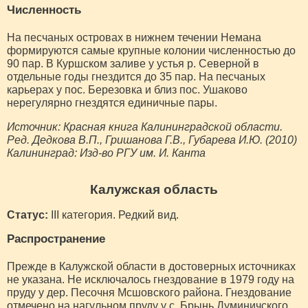
Численность
На песчаных островах в нижнем течении Немана
формируются самые крупные колонии численностью до
90 пар. В Куршском заливе у устья р. Северной в
отдельные годы гнездится до 35 пар. На песчаных
карьерах у пос. Березовка и близ пос. Ушаково
нерегулярно гнездятся единичные пары.
Источник: Красная книга Калининградской области.
Ред. Дедкова В.П., Гришанова Г.В., Губарева И.Ю. (2010)
Калининград: Изд-во РГУ им. И. Канта
Калужская область
Статус:
III категория. Редкий вид.
Распространение
Прежде в Калужской области в достоверных источниках
не указана. Не исключалось гнездование в 1979 году на
пруду у дер. Песочня Мсшовского района. Гнездование
отмечено на нагульном пруду у с. Брынь Думиничского