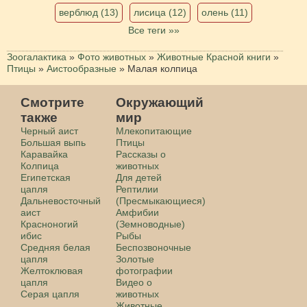
верблюд (13)
лисица (12)
олень (11)
Все теги »»
Зоогалактика
»
Фото животных
»
Животные Красной книги
»
Птицы
»
Аистообразные
»
Малая колпица
Смотрите
Окружающий
также
мир
Черный аист
Млекопитающие
Большая выпь
Птицы
Каравайка
Рассказы о
Колпица
животных
Египетская
Для детей
цапля
Рептилии
Дальневосточный
(Пресмыкающиеся)
аист
Амфибии
Красноногий
(Земноводные)
ибис
Рыбы
Средняя белая
Беспозвоночные
цапля
Золотые
Желтоклювая
фотографии
цапля
Видео о
Серая цапля
животных
Животные