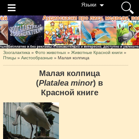
Языки
Зоогалактика
»
Фото животных
»
Животные Красной книги
»
Птицы
»
Аистообразные
»
Малая колпица
Малая колпица
(
Platalea minor
) в
Красной книге