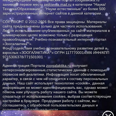
Международный некоммерческий портал zoogalaktika.ru
занимает первое место
рейтинга mail.ru
в категории "Наука/
Техника/Образование" - "Науки естественные" из более 500
зарегистрированных интернет сайтов в данной категории.
COPYRIGHT © 2012-2026 Все права защищены. Материалы
сайта предназначены только для частного использования.
Любое использование опубликованных на сайте материалов в
коммерческих целях возможно только с разрешения
правообладателя: Учебно-познавательный интернет-портал
®
«Зоогалактика
».
Фонд содействия учебно-познавательному развитию детей и
®
взрослых «ЗООГАЛАКТИКА
» ОГРН 1177700014986 ИНН/КПП
9715306378/771501001
Администрация Портала
zoogalaktika.ru
получает
неперсонализированные статистические данные с помощью
сервисов веб-аналитики. Информация носит обезличенный
характер, в связи с чем не относится к составу персональных
данных. Наш сайт использует технологию «cookie», данная
информация не может идентифицировать вас, однако может
помочь нам улучшить работу нашего сайта. Вы можете
отказаться от использования cookies, выбрав соответствующие
настройки в браузере. Продолжая работу с сайтом, вы
соглашаетесь с обработкой пользовательских данных и
политикой конфиденциальности.