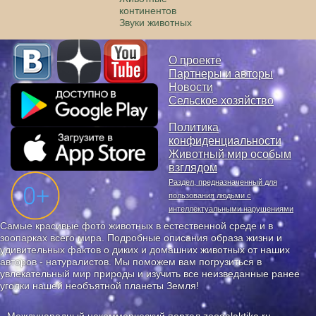
континентов
Звуки животных
О проекте
Партнеры и авторы
Новости
Сельское хозяйство
Политика
конфиденциальности
Животный мир особым
взглядом
Раздел, предназначенный для
пользования людьми с
интеллектуальными нарушениями
Самые красивые фото животных в естественной среде и в
зоопарках всего мира. Подробные описания образа жизни и
удивительных фактов о диких и домашних животных от наших
авторов - натуралистов. Мы поможем вам погрузиться в
увлекательный мир природы и изучить все неизведанные ранее
уголки нашей необъятной планеты Земля!