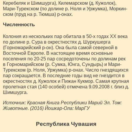
Керебеляк и Шимшурга), Килемарском (д. Кужолок),
Мари-Турекском (по долине р. Ноля и Уржумка), Моркин-
ском (пруд на р. Тюмша) р-онах.
Численность
Колония из нескольких пар обитала в 50-х годах XX века
по долине р. Сура в окрестностях д. Шуркушерга
(Горномарийский р-он). Она была самой северной в
Восточной Европе. В настоящее время основные
поселения по 20-25 пар сосредоточены по долинам рек
в Горномарийском (р. Сумка, Юнга, Сундырь) и Мари-
Турекском (р. Ноля, Уржумка) р-онах. Число гнездящихся
пар сокращается. В последние годы вид не гнездится в
окрестностях д. Кужолок и Пижан Кукмор. Самая крупная
пролетная стая (140 особей) отмечена 9.09.2008 г. близ д.
Шимшурга.
Источник: Красная Книга Республики Марий Эл. Том:
Животные. (2016) Йошкар-Ола: МарГУ
Республика Чувашия