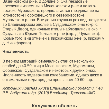
Вязниковском р-не. В долине р. Ока гнездовые
поселения известны в Меленковском р-не и на юго-
востоке Муромского, предполагается гнездование на
юго-востоке Гороховецкого и северо-востоке
Муромского р-нов. Вне долин крупных рек вид гнездился
во Владимирском ополье в Суздальском р-не (окр. с.
Старый Двор), одиночные птицы наблюдались в окр. г.
Суздаль и в Юрьев-Польском р-не (окр. д. Чувашиха).
Кроме того, вид отмечен в Киржачском р-не (р. Киржач у
д. Никифорово).
Численность
В период миграций отмечались стаи от нескольких
особей до 40-50 птиц в Меленковском, Муромском,
Собинском, Суздальском и некоторых других р-нах.
Численность подвержена колебаниями, однако даже в
оптимальные годы вряд ли превышает 40-60 пар.
Источник: Красная книга Владимирской области. Ред.
Р.Е. Азбукина и др. (2010) Владимир: Транзит-ИКС
Калужская область