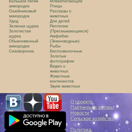
Большой пегий
Млекопитающие
зимородок
Птицы
Ошейниковый
Рассказы о
зимородок
животных
Удод
Для детей
Зеленая щурка
Рептилии
Золотистая
(Пресмыкающиеся)
щурка
Амфибии
Обыкновенный
(Земноводные)
зимородок
Рыбы
Сизоворонка
Беспозвоночные
Золотые
фотографии
Видео о
животных
Животные
континентов
Звуки животных
О проекте
Партнеры и авторы
Новости
Сельское хозяйство
Политика