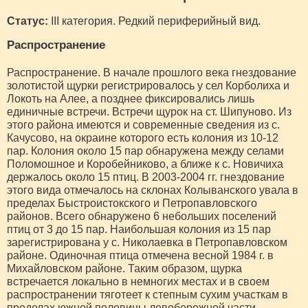
Статус:
III категория. Редкий периферийный вид.
Распространение
Распространение. В начале прошлого века гнездование
золотистой щурки регистрировалось у сел Корболиха и
Локоть на Алее, а позднее фиксировались лишь
единичные встречи. Встречи щурок на ст. Шипуново. Из
этого района имеются и современные сведения из с.
Качусово, на окраине которого есть колония из 10-12
пар. Колония около 15 пар обнаружена между селами
Поломошное и Коробейниково, а ближе к с. Новичиха
держалось около 15 птиц. В 2003-2004 гг. гнездование
этого вида отмечалось на склонах Колыванского увала в
пределах Быстроистокского и Петропавловского
районов. Всего обнаружено 6 небольших поселений
птиц от 3 до 15 пар. Наибольшая колония из 15 пар
зарегистрирована у с. Николаевка в Петропавловском
районе. Одиночная птица отмечена весной 1984 г. в
Михайловском районе. Таким образом, щурка
встречается локально в немногих местах и в своем
распространении тяготеет к степным сухим участкам в
пределах южной половины левобережной части