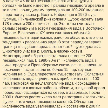
В начале XX века гнезование золотистой щурки в
области не было известно. Граница гнездового ареала в
то время, по-видимому, проходила на 100-200 км южнее
широтного участка р. Волга. Найденная в 1936 г. у с.
Курмыш (Пильнинский р-н) колония щурок насчитывала
178 жилых и 200 нежилых нор. Эта точка считалась
самым северным местом гнездования вида в Восточной
Европе. В середине XX века считалась обычной
гнездящейся птицей южных районов области, отмечена
тенденция к расселению вида. В этот период северная
граница гнездового ареала золотистой щурки достигла
широтного участка р. Волга, а численность в
Нижегородской области составляла не менее 200
гнездящихся пар. В 1980-90-е гг. численность вида в
нижегородском Правобережье снизилась: выявленные
поселения насчитывали не более 15 пар, крупная
колония на р. Сура перестала существовать. Областная
численность вида оценивалась приблизительно в 100
пар. Несмотря на неблагополучие вида и сокращение
численности в южных районах области, гнездовой ареал
продолжал расширяться на север, в Заволжье. После
2000 г. быстро растет число мест регистрации золотистой
щурки, в том числе гнездовых колоний. Областная
численность вида увеличивалась и составила к 2007 г.