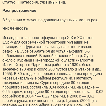
Статус:
II категория. Уязвимый вид.
Распространение
В Чувашии отмечен по долинам крупных и малых рек.
Численность
Исследователи орнитофауны конца XIX и ХХ веков
щурку для современной территории Чувашии не
приводили. Щурки встречались у нас относительно
редко: на Суре от Алатыря до устья находили 3-5
небольших колоний. В одной из колоний на р. Сура
около с. Курмыш Нижегородской области (напротив
Ильиной горы в Ядринском районе) в 1939 г. было
заселено 178 нор и около 200 пустовало (Пузанов и др.,
1955). В 80-х годах северная граница ареала проходила
через центральные районы республики. Плотность
гнездования вида на Суре в середине 80-х годов
прошлого века составила 0,04 особей/км, на Бездне —
0,55 пар/км, в середине 90-х годов прошлого века — 0,02
особей/км; в 2004 г. — 0,22 пары/км, в 2006 г. — 0,61
пара/км русла, в нижнем течении р. Цивиль (2006 г.) в
среднем — 0,61 особей/км. В 2007 г. у р. Большой