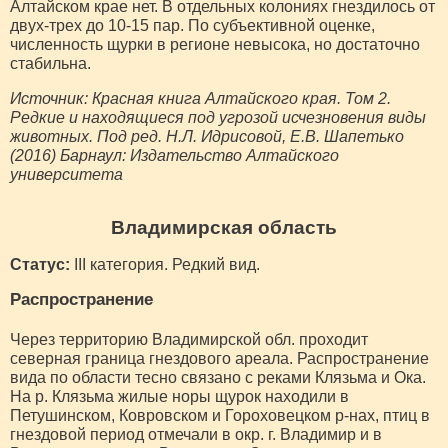
Алтайском крае нет. В отдельных колониях гнездилось от
двух-трех до 10-15 пар. По субъективной оценке,
численность щурки в регионе невысока, но достаточно
стабильна.
Источник: Красная книга Алтайского края. Том 2.
Редкие и находящиеся под угрозой исчезновения виды
животных. Под ред. Н.Л. Идрисовой, Е.В. Шапетько
(2016) Барнаул: Издательство Алтайского
университета
Владимирская область
Статус:
III категория. Редкий вид.
Распространение
Через территорию Владимирской обл. проходит
северная граница гнездового ареала. Распространение
вида по области тесно связано с реками Клязьма и Ока.
На р. Клязьма жилые норы щурок находили в
Петушинском, Ковровском и Гороховецком р-нах, птиц в
гнездовой период отмечали в окр. г. Владимир и в