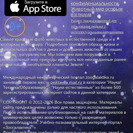
конфиденциальности
Животный мир особым
взглядом
Раздел, предназначенный для
пользования людьми с
интеллектуальными нарушениями
Самые красивые фото животных в естественной среде и в
зоопарках всего мира. Подробные описания образа жизни и
удивительных фактов о диких и домашних животных от наших
авторов - натуралистов. Мы поможем вам погрузиться в
увлекательный мир природы и изучить все неизведанные ранее
уголки нашей необъятной планеты Земля!
Международный некоммерческий портал zoogalaktika.ru
занимает первое место
рейтинга mail.ru
в категории "Наука/
Техника/Образование" - "Науки естественные" из более 500
зарегистрированных интернет сайтов в данной категории.
COPYRIGHT © 2012-2026 Все права защищены. Материалы
сайта предназначены только для частного использования.
Любое использование опубликованных на сайте материалов в
коммерческих целях возможно только с разрешения
правообладателя: Учебно-познавательный интернет-портал
®
«Зоогалактика
».
Фонд содействия учебно-познавательному развитию детей и