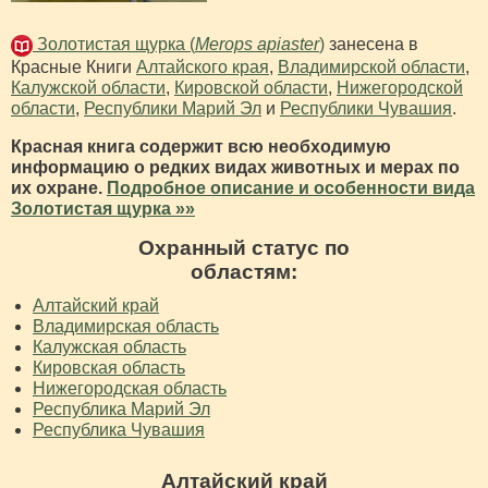
Золотистая щурка (
Merops apiaster
)
занесена в
Красные Книги
Алтайского края
,
Владимирской области
,
Калужской области
,
Кировской области
,
Нижегородской
области
,
Республики Марий Эл
и
Республики Чувашия
.
Красная книга содержит всю необходимую
информацию о редких видах животных и мерах по
их охране.
Подробное описание и особенности вида
Золотистая щурка »»
Охранный статус по
областям:
Алтайский край
Владимирская область
Калужская область
Кировская область
Нижегородская область
Республика Марий Эл
Республика Чувашия
Алтайский край