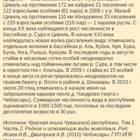
Цивиль на протяжении 172 км найдено 21 поселение со
122 взрослыми особями (61 пара); в 2008 г. у р. Малый
Цивиль на протяжении 110 км обнаружено 33 поселения
с 220 взрослыми особями (110 пар) — 1 пара/км русла. С
конца XX века наблюдается рост численности в
бассейнах р. Сура и Цивиль. В начале ХХI века
наблюдалась новая волна расселения вида: отмечались
отдельные колонии в бассейнах р. Аль, Кубня, Аря, Бува,
Була, Унга, Рыкша, Кукшум. В последние годы в августе
стайки в несколько сотен особей неоднократно
отмечались над пойменными лугами р. Сура, в том числе
в окрестностях г. Алатырь. В 2009 г. стайка из 15 особей
в конце августа регистрировались неоднократно на
правом берегу р. Волги в районе д. Шешкары. В 2010 г.
около 20 птиц отмечалось в начале июня на
заброшенном карьере около д. Чандрово (черта г.
Чебоксары). Суммарная численность вида в республике
оценивается в 1000-1500 пар, поголовье за последнее
десятилетие возросло в 30 раз.
Источник: Красная книга Чувашской республики. Том 1.
Часть 2. Редкие и исчезающие виды животных. Ред.
Исаев И.В., Дмитриев А.В. (2010) Чебоксары: ГУП ИПК