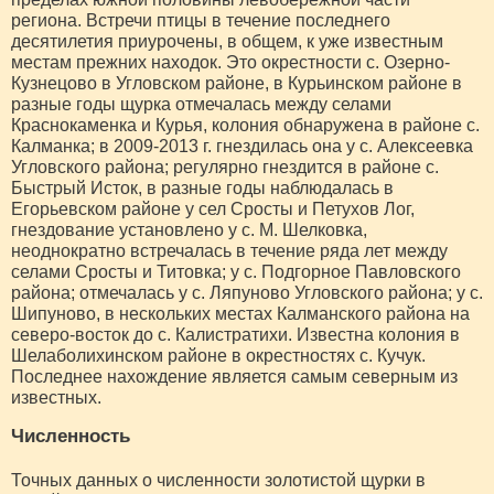
региона. Встречи птицы в течение последнего
десятилетия приурочены, в общем, к уже известным
местам прежних находок. Это окрестности с. Озерно-
Кузнецово в Угловском районе, в Курьинском районе в
разные годы щурка отмечалась между селами
Краснокаменка и Курья, колония обнаружена в районе с.
Калманка; в 2009-2013 г. гнездилась она у с. Алексеевка
Угловского района; регулярно гнездится в районе с.
Быстрый Исток, в разные годы наблюдалась в
Егорьевском районе у сел Сросты и Петухов Лог,
гнездование установлено у с. М. Шелковка,
неоднократно встречалась в течение ряда лет между
селами Сросты и Титовка; у с. Подгорное Павловского
района; отмечалась у с. Ляпуново Угловского района; у с.
Шипуново, в нескольких местах Калманского района на
северо-восток до с. Калистратихи. Известна колония в
Шелаболихинском районе в окрестностях с. Кучук.
Последнее нахождение является самым северным из
известных.
Численность
Точных данных о численности золотистой щурки в