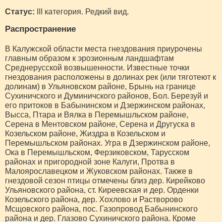
Статус:
III категория. Редкий вид.
Распространение
В Калужской области места гнездования приурочены
главным образом к эрозионным ландшафтам
Среднерусской возвышенности. Известные точки
гнездования расположены в долинах рек (или тяготеют к
долинам) в Ульяновском районе, Брынь на границе
Сухиничского и Думиничского районов, Бол. Березуй и
его притоков в Бабынинском и Дзержинском районах,
Высса, Птара и Вялка в Перемышльском районе,
Серена в Ментовском районе, Серена и Другуска в
Козельском районе, Жиздра в Козельском и
Перемышльском районах. Угра в Дзержинском районе,
Ока в Перемышльском, Ферзиковском, Тарусском
районах и пригородной зоне Калуги, Протва в
Малоярославецком и Жуковском районах. Также в
гнездовой сезон птицы отмечены близ дер. Кирейково
Ульяновского района, ст. Киреевская и дер. Орденки
Козельского района, дер. Хохлово и Растворово
Мсщовского района, пос. Газопровод Бабынинского
района и дер. Глазово Сухиничского района. Кроме