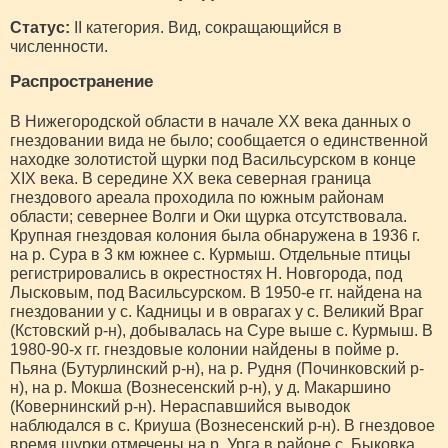
Статус:
II категория. Вид, сокращающийся в
численности.
Распространение
В Нижегородской области в начале XX века данных о
гнездовании вида не было; сообщается о единственной
находке золотистой щурки под Васильсурском в конце
XIX века. В середине XX века северная граница
гнездового ареала проходила по южным районам
области; севернее Волги и Оки щурка отсутствовала.
Крупная гнездовая колония была обнаружена в 1936 г.
на р. Сура в 3 км южнее с. Курмыш. Отдельные птицы
регистрировались в окрестностях Н. Новгорода, под
Лысковым, под Васильсурском. В 1950-е гг. найдена на
гнездовании у с. Кадницы и в оврагах у с. Великий Враг
(Кстовский р-н), добывалась на Суре выше с. Курмыш. В
1980-90-х гг. гнездовые колонии найдены в пойме р.
Пьяна (Бутурлинский р-н), на р. Рудня (Починковский р-
н), на р. Мокша (Вознесенский р-н), у д. Макаршино
(Ковернинский р-н). Нераспавшийся выводок
наблюдался в с. Криуша (Вознесенский р-н). В гнездовое
время щурки отмечены на р. Урга в районе с. Быковка