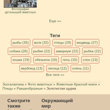
Фотографии
детенышей животных
Еще »»
Теги
рыбы (35)
волк (32)
птицы (29)
медведь (27)
собака (26)
рыбки (22)
аквариум (22)
рыбка (22)
кошка (19)
обезьяна (16)
лось (15)
слон (13)
верблюд (13)
лисица (12)
олень (11)
Все теги »»
Зоогалактика
»
Фото животных
»
Животные Красной книги
»
Птицы
»
Ракшеобразные
»
Золотистая щурка
Смотрите
Окружающий
также
мир