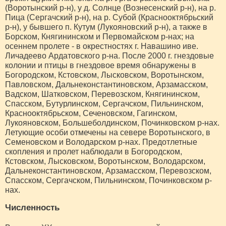
(Воротынский р-н), у д. Солнце (Вознесенский р-н), на р.
Пица (Сергачский р-н), на р. Субой (Краснооктябрьский
р-н), у бывшего п. Кутум (Лукояновский р-н), а также в
Борском, Княгининском и Первомайском р-нах; на
осеннем пролете - в окрестностях г. Навашино иве.
Личадеево Ардатовского р-на. После 2000 г. гнездовые
колонии и птицы в гнездовое время обнаружены в
Богородском, Кстовском, Лысковском, Воротынском,
Павловском, Дальнеконстантиновском, Арзамасском,
Вадском, Шатковском, Перевозском, Княгининском,
Спасском, Бутурлинском, Сергачском, Пильнинском,
Краснооктябрьском, Сеченовском, Гагинском,
Лукояновском, Большеболдинском, Починковском р-нах.
Летующие особи отмечены на севере Воротынского, в
Семеновском и Володарском р-нах. Предотлетные
скопления и пролет наблюдали в Богородском,
Кстовском, Лысковском, Воротынском, Володарском,
Дальнеконстантиновском, Арзамасском, Перевозском,
Спасском, Сергачском, Пильнинском, Починковском р-
нах.
Численность