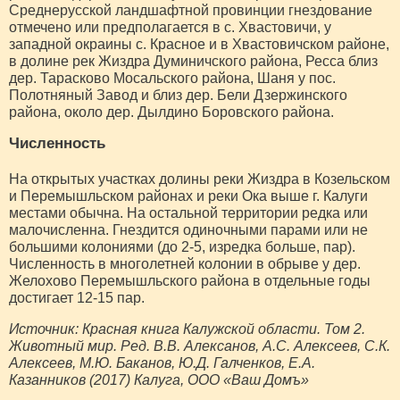
Среднерусской ландшафтной провинции гнездование
отмечено или предполагается в с. Хвастовичи, у
западной окраины с. Красное и в Хвастовичском районе,
в долине рек Жиздра Думиничского района, Ресса близ
дер. Тарасково Мосальского района, Шаня у пос.
Полотняный Завод и близ дер. Бели Дзержинского
района, около дер. Дылдино Боровского района.
Численность
На открытых участках долины реки Жиздра в Козельском
и Перемышльском районах и реки Ока выше г. Калуги
местами обычна. На остальной территории редка или
малочисленна. Гнездится одиночными парами или не
большими колониями (до 2-5, изредка больше, пар).
Численность в многолетней колонии в обрыве у дер.
Желохово Перемышльского района в отдельные годы
достигает 12-15 пар.
Источник: Красная книга Калужской области. Том 2.
Животный мир. Ред. В.В. Алексанов, А.С. Алексеев, С.К.
Алексеев, М.Ю. Баканов, Ю.Д. Галченков, Е.А.
Казанников (2017) Калуга, ООО «Ваш Домъ»