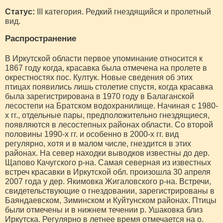
Статус:
III категория. Редкий гнездящийся и пролетный
вид.
Распространение
В Иркутской области первое упоминание относится к
1867 году когда, красавка была отмечена на пролете в
окрестностях пос. Култук. Новые сведения об этих
птицах появились лишь столетие спустя, когда красавка
была зарегистрирована в 1970 году в Балаганской
лесостепи на Братском водохранилище. Начиная с 1980-
х гг., отдельные пары, предположительно гнездящиеся,
появляются в лесостепных районах области. Со второй
половины 1990-х гг. и особенно в 2000-х гг. вид
регулярно, хотя и в малом числе, гнездится в этих
районах. На север находки выводков известны до дер.
Щапово Качугского р-на. Самая северная из известных
встреч красавки в Иркутской обл. произошла 30 апреля
2007 года у дер. Якимовка Жигаловского р-на. Встречи,
свидетельствующие о гнездовании, зарегистрированы в
Баяндаевском, Зиминском и Куйтунском районах. Птицы
были отмечены и в нижнем течении р. Ушаковка близ
Иркутска. Регулярно в летнее время отмечается на о.