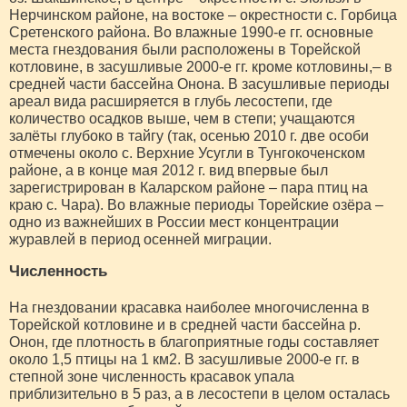
Нерчинском районе, на востоке – окрестности с. Горбица
Сретенского района. Во влажные 1990-е гг. основные
места гнездования были расположены в Торейской
котловине, в засушливые 2000-е гг. кроме котловины,– в
средней части бассейна Онона. В засушливые периоды
ареал вида расширяется в глубь лесостепи, где
количество осадков выше, чем в степи; учащаются
залёты глубоко в тайгу (так, осенью 2010 г. две особи
отмечены около с. Верхние Усугли в Тунгокоченском
районе, а в конце мая 2012 г. вид впервые был
зарегистрирован в Каларском районе – пара птиц на
краю с. Чара). Во влажные периоды Торейские озёра –
одно из важнейших в России мест концентрации
журавлей в период осенней миграции.
Численность
На гнездовании красавка наиболее многочисленна в
Торейской котловине и в средней части бассейна р.
Онон, где плотность в благоприятные годы составляет
около 1,5 птицы на 1 км2. В засушливые 2000-е гг. в
степной зоне численность красавок упала
приблизительно в 5 раз, а в лесостепи в целом осталась