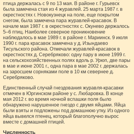
птица держалась с 9 по 13 мая. В районе г. Гурьевск
была замечена стая из 4 журавлей. 25 марта 1987 г. в
окрестностях г. Новокузнецк на поле, еще покрытом
снегом, была замечена пара журавлей-красавок. В
начале мая 1987 г. в окрестностях с. Окунево держалось
5‒6 птиц. Наиболее северное проникновение
наблюдалось в мае 1989 г. в районе г. Мариинск. 9 июля
1990 г. пара красавок замечена у д. Изындаево
Тисульского района. Отмечали журавлей-красавок в
окрестностях д. Серебряково: одну пару в июне 1999 г.
на сельскохозяйственных полях вдоль р. Урюп, две пары
в мае и июне 2001 г., одна пара в мае 2002 г. держалась
на заросшем сорняками поле в 10 км севернее д.
Серебряково.
Единственный случай гнездования журавля-красавки
отмечен в Юргинском районе у с. Любаровка. В конце
мая 2012 г. во время ночной вспашки поля было
обнаружено нарушенное гнездо с двумя яйцами. Яйца
были взяты и подложены под домашнюю утку. Из одного
яйца вывелся птенец, который благополучно вырос
вместе с домашней птицей.
Численность