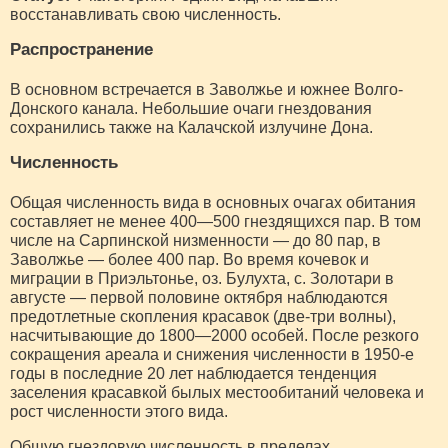
восстанавливать свою численность.
Распространение
В основном встречается в Заволжье и южнее Волго-
Донского канала. Небольшие очаги гнездования
сохранились также на Калачской излучине Дона.
Численность
Общая численность вида в основных очагах обитания
составляет не менее 400—500 гнездящихся пар. В том
числе на Сарпинской низменности — до 80 пар, в
Заволжье — более 400 пар. Во время кочевок и
миграции в Приэльтонье, оз. Булухта, с. Золотари в
августе — первой половине октября наблюдаются
предотлетные скопления красавок (две-три волны),
насчитывающие до 1800—2000 особей. После резкого
сокращения ареала и снижения численности в 1950-е
годы в последние 20 лет наблюдается тенденция
заселения красавкой былых местообитаний человека и
рост численности этого вида.
Общую гнездовую численность в пределах