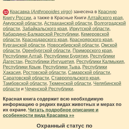
Красавка (
Anthropoides virgo
)
занесена в
Красную
Книгу России
, а также в Красные Книги
Алтайского края
,
Амурской области
,
Астраханской области
,
Волгоградской
области
,
Забайкальского края
,
Иркутской области
,
Кабардино-Балкарской Республики
,
Кемеровской
области
,
Краснодарского края
,
Красноярского края
,
Курганской области
,
Новосибирской области
,
Омской
области
,
Оренбургской области
,
Приморского края
,
Республики Алтай
,
Республики Бурятия
,
Республики
Дагестан
,
Республики Ингушетия
,
Республики Калмыкия
,
Республики Крым
,
Республики Тыва
,
Республики
Хакасия
,
Ростовской области
,
Самарской области
,
Саратовской области
,
Ставропольского края
,
Тамбовской области
,
Тюменской области
,
Челябинской
области
и
Чеченской Республики
.
Красная книга содержит всю необходимую
информацию о редких видах животных и мерах по
их охране.
Читать подробное описание и
особенности вида Красавка »»
Охранный статус по