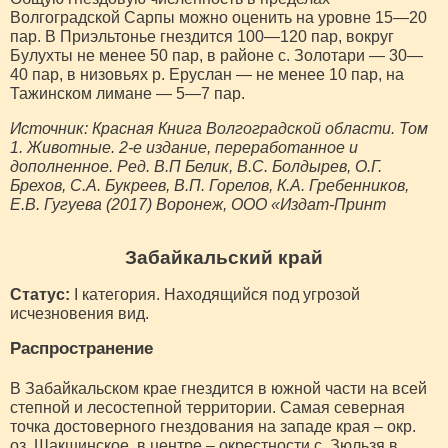
Волгоградской Сарпы можно оценить на уровне 15—20
пар. В Приэльтонье гнездится 100—120 пар, вокруг
Булухты не менее 50 пар, в районе с. Золотари — 30—
40 пар, в низовьях р. Еруслан — не менее 10 пар, на
Тажинском лимане — 5—7 пар.
Источник: Красная Книга Волгоградской области. Том
1. Животные. 2-е издание, переработанное и
дополненное. Ред. В.П Белик, В.С. Болдырев, О.Г.
Брехов, С.А. Букреев, В.П. Горелов, К.А. Гребенников,
Е.В. Гугуева (2017) Воронеж, ООО «Издат-Принт
Забайкальский край
Статус:
I категория. Находящийся под угрозой
исчезновения вид.
Распространение
В Забайкальском крае гнездится в южной части на всей
степной и лесостепной территории. Самая северная
точка достоверного гнездования на западе края – окр.
оз. Шакшинское, в центре – окрестности с. Зюльзя в