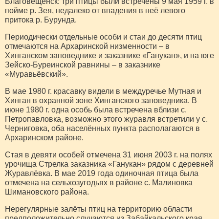
Благовещенск: три птицы были встречены 9 мая 1959 г. в
пойме р. Зея, недалеко от впадения в неё левого
притока р. Бурунда.
Периодически отдельные особи и стаи до десяти птиц
отмечаются на Архаринской низменности – в
Хинганском заповеднике и заказнике «Ганукан», и на юге
Зейско-Буреинской равнины – в заказнике
«Муравьёвский».
В мае 1980 г. красавку видели в междуречье Мутная и
Хинган в охранной зоне Хинганского заповедника. В
июне 1980 г. одна особь была встречена вблизи c.
Петропавловка, возможно этого журавля встретили у с.
Черниговка, оба населённых пункта располагаются в
Архаринском районе.
Стая в девяти особей отмечена 31 июня 2003 г. на полях
урочища Стрелка заказника «Ганукан» рядом с деревней
Журавлёвка. В мае 2019 года одиночная птица была
отмечена на сельхозугодьях в районе с. Малиновка
Шимановского района.
Нерегулярные залёты птиц на территорию области
предположительно случаются из Забайкальского края