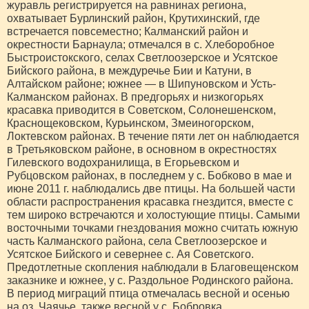
журавль регистрируется на равнинах региона,
охватывает Бурлинский район, Крутихинский, где
встречается повсеместно; Калманский район и
окрестности Барнаула; отмечался в с. Хлеборобное
Быстроистокского, селах Светлоозерское и Усятское
Бийского района, в междуречье Бии и Катуни, в
Алтайском районе; южнее — в Шипуновском и Усть-
Калманском районах. В предгорьях и низкогорьях
красавка приводится в Советском, Солонешенском,
Краснощековском, Курьинском, Змеиногорском,
Локтевском районах. В течение пяти лет он наблюдается
в Третьяковском районе, в основном в окрестностях
Гилевского водохранилища, в Егорьевском и
Рубцовском районах, в последнем у с. Бобково в мае и
июне 2011 г. наблюдались две птицы. На большей части
области распространения красавка гнездится, вместе с
тем широко встречаются и холостующие птицы. Самыми
восточными точками гнездования можно считать южную
часть Калманского района, села Светлоозерское и
Усятское Бийского и севернее с. Ая Советского.
Предотлетные скопления наблюдали в Благовещенском
заказнике и южнее, у с. Раздольное Родинского района.
В период миграций птица отмечалась весной и осенью
на оз. Чаячье, также весной у с. Бобровка