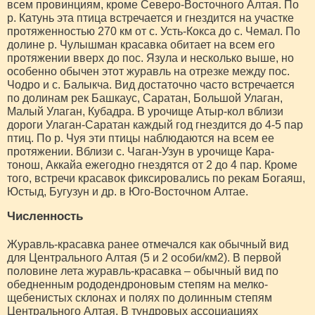
всем провинциям, кроме Северо-Восточного Алтая. По
р. Катунь эта птица встречается и гнездится на участке
протяженностью 270 км от с. Усть-Кокса до с. Чемал. По
долине р. Чулышман красавка обитает на всем его
протяжении вверх до пос. Язула и несколько выше, но
особенно обычен этот журавль на отрезке между пос.
Чодро и с. Балыкча. Вид достаточно часто встречается
по долинам рек Башкаус, Саратан, Большой Улаган,
Малый Улаган, Кубадра. В урочище Атыр-кол вблизи
дороги Улаган-Саратан каждый год гнездится до 4-5 пар
птиц. По р. Чуя эти птицы наблюдаются на всем ее
протяжении. Вблизи с. Чаган-Узун в урочище Кара-
тонош, Аккайа ежегодно гнездятся от 2 до 4 пар. Кроме
того, встречи красавок фиксировались по рекам Богаяш,
Юстыд, Бугузун и др. в Юго-Восточном Алтае.
Численность
Журавль-красавка ранее отмечался как обычный вид
для Центрального Алтая (5 и 2 особи/км2). В первой
половине лета журавль-красавка – обычный вид по
обедненным рододендроновым степям на мелко-
щебенистых склонах и полях по долинным степям
Центрального Алтая. В тундровых ассоциациях