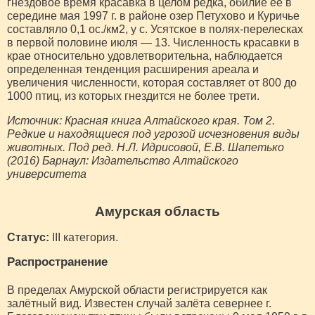
гнездовое время красавка в целом редка, обилие ее в
середине мая 1997 г. в районе озер Петухово и Куричье
составляло 0,1 ос./км2, у с. Усятское в полях-перелесках
в первой половине июля — 13. Численность красавки в
крае относительно удовлетворительна, наблюдается
определенная тенденция расширения ареала и
увеличения численности, которая составляет от 800 до
1000 птиц, из которых гнездится не более трети.
Источник: Красная книга Алтайского края. Том 2.
Редкие и находящиеся под угрозой исчезновения виды
животных. Под ред. Н.Л. Идрисовой, Е.В. Шапетько
(2016) Барнаул: Издательство Алтайского
университета
Амурская область
Статус:
III категория.
Распространение
В пределах Амурской области регистрируется как
залётный вид. Известен случай залёта севернее г.