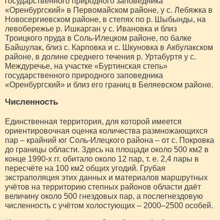
государственного природного заповедника
«Оренбургский» в Первомайском районе, у с. Лебяжка в
Новосергиевском районе, в степях по р. Шыбынды, на
левобережье р. Ишкарган у с. Ивановка и близ
Троицкого пруда в Соль-Илецком районе, по балке
Байшулак, близ с. Карповка и с. Шкуновка в Акбулакском
районе, в долине среднего течения р. Уртабуртя у с.
Междуречье, на участке «Буртинская степь»
государственного природного заповедника
«Оренбургский» и близ его границ в Беляевском районе.
Численность
Единственная территория, для которой имеется
ориентировочная оценка количества размножающихся
пар – крайний юг Соль-Илецкого района – от с. Покровка
до границы области. Здесь на площади около 500 км2 в
конце 1990-х гг. обитало около 12 пар, т. е. 2,4 пары в
пересчёте на 100 км2 общих угодий. Грубая
экстраполяция этих данных и материалов маршрутных
учётов на территорию степных районов области даёт
величину около 500 гнездовых пар, а послегнездовую
численность с учётом холостующих – 2000–2500 особей.