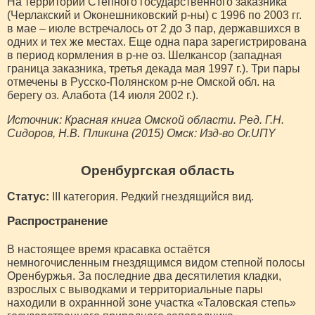
На территории Степного государственного заказника
(Черлакский и Оконешниковский р-ны) с 1996 по 2003 гг.
в мае – июле встречалось от 2 до 3 пар, державшихся в
одних и тех же местах. Еще одна пара зарегистрирована
в период кормления в р-не оз. Шелкансор (западная
граница заказника, третья декада мая 1997 г.). Три пары
отмечены в Русско-Полянском р-не Омской обл. на
берегу оз. Алабота (14 июля 2002 г.).
Источник: Красная книга Омской области. Ред. Г.Н.
Сидоров, Н.В. Пликина (2015) Омск: Изд-во Or.UПY
Оренбургская область
Статус:
III категория. Редкий гнездящийся вид.
Распространение
В настоящее время красавка остаётся
немногочисленным гнездящимся видом степной полосы
Оренбуржья. За последние два десятилетия кладки,
взрослых с выводками и территориальные пары
находили в охраннной зоне участка «Таловская степь»