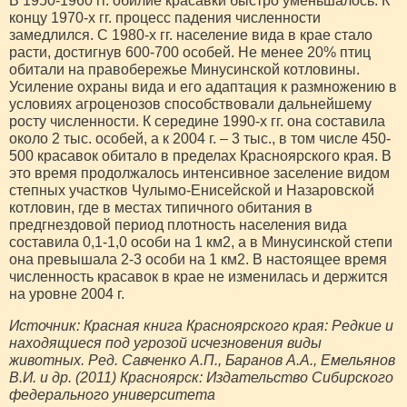
В 1950-1960 гг. обилие красавки быстро уменьшалось. К
концу 1970-х гг. процесс падения численности
замедлился. С 1980-х гг. население вида в крае стало
расти, достигнув 600-700 особей. Не менее 20% птиц
обитали на правобережье Минусинской котловины.
Усиление охраны вида и его адаптация к размножению в
условиях агроценозов способствовали дальнейшему
росту численности. К середине 1990-х гг. она составила
около 2 тыс. особей, а к 2004 г. – 3 тыс., в том числе 450-
500 красавок обитало в пределах Красноярского края. В
это время продолжалось интенсивное заселение видом
степных участков Чулымо-Енисейской и Назаровской
котловин, где в местах типичного обитания в
предгнездовой период плотность населения вида
составила 0,1-1,0 особи на 1 км2, а в Минусинской степи
она превышала 2-3 особи на 1 км2. В настоящее время
численность красавок в крае не изменилась и держится
на уровне 2004 г.
Источник: Красная книга Красноярского края: Редкие и
находящиеся под угрозой исчезновения виды
животных. Ред. Савченко А.П., Баранов А.А., Емельянов
В.И. и др. (2011) Красноярск: Издательство Сибирского
федерального университета