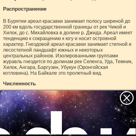
Распространение
В Бурятии ареал красавки занимает полосу шириной до
200 км вдоль государственной границы от рек Чикой и
Хилок, до с. Михайловка в долине р. Джида. Ареал имеет
тенденцию к сокращению к югу и носит островной
характер. Гнездовой ареал красавки занимает степной и
лесостепной ландшафт южных и некоторых
центральных районов. Изолированными группами
журавль гнездится по долинам рек Селенга, Уда, Темник,
Хилок, Ангара, Баргузин, Убукун (Оронгойская
котловина). На Байкале это пролетный вид.
Численность
В июне 1984 г. гнездование красавки (2 пары) отмечено в
предгорьях Джидинского хребта в окр. с. Желтура и
одной пары вблизи с. Нижний Бургултай. Кроме того, у с.
Желтура в это же время зарегистрирован одиночный
журавль. Местами концентрации мигрирующих красавок
являются долины рек Тугнуй, Баргузин и Боргойская
Все самое интересное
котловина. Во время пролета в этих местах