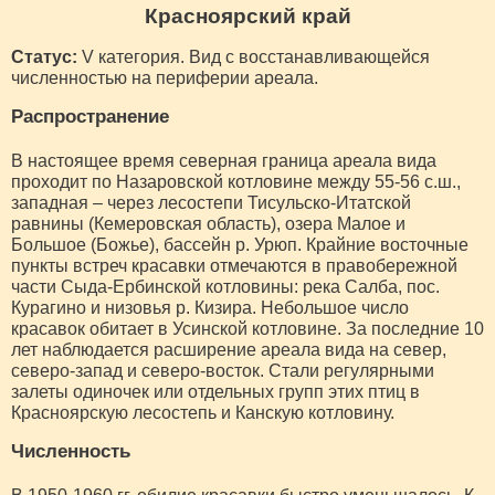
Красноярский край
Статус:
V категория. Вид с восстанавливающейся
численностью на периферии ареала.
Распространение
В настоящее время северная граница ареала вида
проходит по Назаровской котловине между 55-56 с.ш.,
западная – через лесостепи Тисульско-Итатской
равнины (Кемеровская область), озера Малое и
Большое (Божье), бассейн р. Урюп. Крайние восточные
пункты встреч красавки отмечаются в правобережной
части Сыда-Ербинской котловины: река Салба, пос.
Курагино и низовья р. Кизира. Небольшое число
красавок обитает в Усинской котловине. За последние 10
лет наблюдается расширение ареала вида на север,
северо-запад и северо-восток. Стали регулярными
залеты одиночек или отдельных групп этих птиц в
Красноярскую лесостепь и Канскую котловину.
Численность