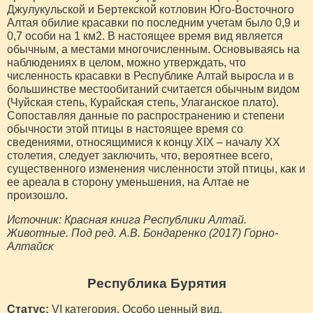
Джулукульской и Бертекской котловин Юго-Восточного
Алтая обилие красавки по последним учетам было 0,9 и
0,7 особи на 1 км2. В настоящее время вид является
обычным, а местами многочисленным. Основываясь на
наблюдениях в целом, можно утверждать, что
численность красавки в Республике Алтай выросла и в
большинстве местообитаний считается обычным видом
(Чуйская степь, Курайская степь, Улаганское плато).
Сопоставляя данные по распространению и степени
обычности этой птицы в настоящее время со
сведениями, относящимися к концу XIX – началу XX
столетия, следует заключить, что, вероятнее всего,
существенного изменения численности этой птицы, как и
ее ареала в сторону уменьшения, на Алтае не
произошло.
Источник: Красная книга Республики Алтай.
Животные. Под ред. А.В. Бондаренко (2017) Горно-
Алтайск
Республика Бурятия
Статус:
VI категория. Особо ценный вид.