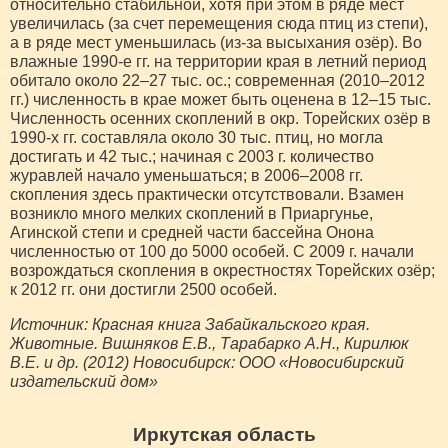
относительно стабильной, хотя при этом в ряде мест
увеличилась (за счет перемещения сюда птиц из степи),
а в ряде мест уменьшилась (из-за высыхания озёр). Во
влажные 1990-е гг. на территории края в летний период
обитало около 22–27 тыс. ос.; современная (2010–2012
гг.) численность в крае может быть оценена в 12–15 тыс.
Численность осенних скоплений в окр. Торейских озёр в
1990-х гг. составляла около 30 тыс. птиц, но могла
достигать и 42 тыс.; начиная с 2003 г. количество
журавлей начало уменьшаться; в 2006–2008 гг.
скопления здесь практически отсутствовали. Взамен
возникло много мелких скоплений в Приаргунье,
Агинской степи и средней части бассейна Онона
численностью от 100 до 5000 особей. С 2009 г. начали
возрождаться скопления в окрестностях Торейских озёр;
к 2012 гг. они достигли 2500 особей.
Источник: Красная книга Забайкальского края.
Животные. Вишняков Е.В., Тарабарко А.Н., Кирилюк
В.Е. и др. (2012) Новосибирск: ООО «Новосибирский
издательский дом»
Иркутская область