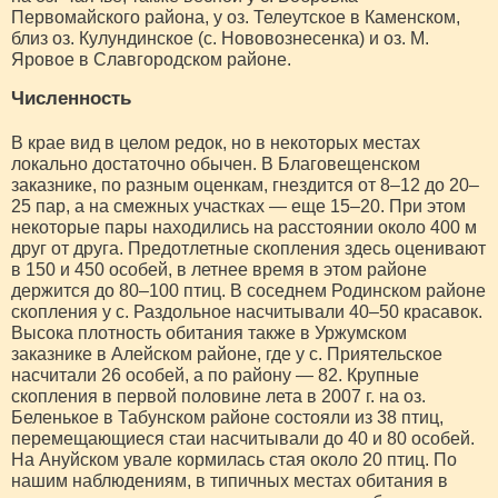
Первомайского района, у оз. Телеутское в Каменском,
близ оз. Кулундинское (с. Нововознесенка) и оз. М.
Яровое в Славгородском районе.
Численность
В крае вид в целом редок, но в некоторых местах
локально достаточно обычен. В Благовещенском
заказнике, по разным оценкам, гнездится от 8–12 до 20–
25 пар, а на смежных участках — еще 15–20. При этом
некоторые пары находились на расстоянии около 400 м
друг от друга. Предотлетные скопления здесь оценивают
в 150 и 450 особей, в летнее время в этом районе
держится до 80–100 птиц. В соседнем Родинском районе
скопления у с. Раздольное насчитывали 40–50 красавок.
Высока плотность обитания также в Уржумском
заказнике в Алейском районе, где у с. Приятельское
насчитали 26 особей, а по району — 82. Крупные
скопления в первой половине лета в 2007 г. на оз.
Беленькое в Табунском районе состояли из 38 птиц,
перемещающиеся стаи насчитывали до 40 и 80 особей.
На Ануйском увале кормилась стая около 20 птиц. По
нашим наблюдениям, в типичных местах обитания в