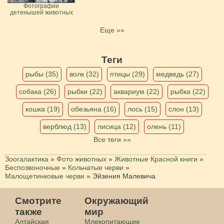
Фотографии
детенышей животных
Еще »»
Теги
рыбы (35)
волк (32)
птицы (29)
медведь (27)
собака (26)
рыбки (22)
аквариум (22)
рыбка (22)
кошка (19)
обезьяна (16)
лось (15)
слон (13)
верблюд (13)
лисица (12)
олень (11)
Все теги »»
Зоогалактика
»
Фото животных
»
Животные Красной книги
»
Беспозвоночные
»
Кольчатые черви
»
Малощетинковые черви
»
Эйзения Малевича
Смотрите
Окружающий
также
мир
Алтайская
Млекопитающие