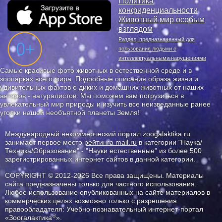
Политика
конфиденциальности
Животный мир особым
взглядом
Раздел, предназначенный для
пользования людьми с
интеллектуальными нарушениями
Самые красивые фото животных в естественной среде и в
зоопарках всего мира. Подробные описания образа жизни и
удивительных фактов о диких и домашних животных от наших
авторов - натуралистов. Мы поможем вам погрузиться в
увлекательный мир природы и изучить все неизведанные ранее
уголки нашей необъятной планеты Земля!
Международный некоммерческий портал zoogalaktika.ru
занимает первое место
рейтинга mail.ru
в категории "Наука/
Техника/Образование" - "Науки естественные" из более 500
зарегистрированных интернет сайтов в данной категории.
COPYRIGHT © 2012-2026 Все права защищены. Материалы
сайта предназначены только для частного использования.
Любое использование опубликованных на сайте материалов в
коммерческих целях возможно только с разрешения
правообладателя: Учебно-познавательный интернет-портал
®
«Зоогалактика
».