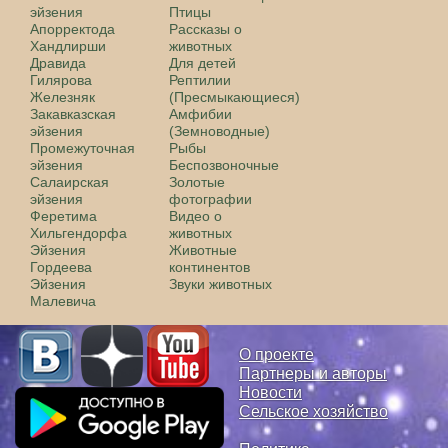
эйзения
Птицы
Апорректода
Рассказы о
Хандлирши
животных
Дравида
Для детей
Гилярова
Рептилии
Железняк
(Пресмыкающиеся)
Закавказская
Амфибии
эйзения
(Земноводные)
Промежуточная
Рыбы
эйзения
Беспозвоночные
Салаирская
Золотые
эйзения
фотографии
Феретима
Видео о
Хильгендорфа
животных
Эйзения
Животные
Гордеева
континентов
Эйзения
Звуки животных
Малевича
О проекте
Партнеры и авторы
Новости
Сельское хозяйство