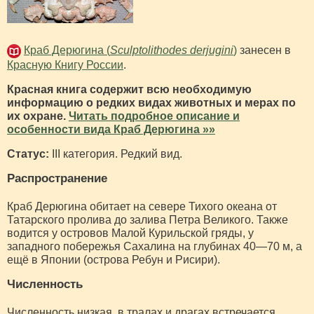
Краб Дерюгина (
Sculptolithodes derjugini
)
занесен в
Красную Книгу России
.
Красная книга содержит всю необходимую
информацию о редких видах животных и мерах по
их охране.
Читать подробное описание и
особенности вида Краб Дерюгина »»
Статус:
III категория. Редкий вид.
Распространение
Краб Дерюгина обитает на севере Тихого океана от
Татарского пролива до залива Петра Великого. Также
водится у островов Малой Курильской гряды, у
западного побережья Сахалина на глубинах 40—70 м, а
ещё в Японии (острова Ребун и Рисири).
Численность
Численность низкая, в тралах и драгах встречается