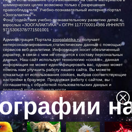
коммерческих целях возможно только с разрешения
правообладателя: Учебно-познавательный интернет-портал
®
«Зоогалактика
».
Фонд содействия учебно-познавательному развитию детей и
®
взрослых «ЗООГАЛАКТИКА
» ОГРН 1177700014986 ИНН/КПП
9715306378/771501001
Администрация Портала
zoogalaktika.ru
получает
неперсонализированные статистические данные с помощью
сервисов веб-аналитики. Информация носит обезличенный
характер, в связи с чем не относится к составу персональных
данных. Наш сайт использует технологию «cookie», данная
информация не может идентифицировать вас, однако может
помочь нам улучшить работу нашего сайта. Вы можете
отказаться от использования cookies, выбрав соответствующие
настройки в браузере. Продолжая работу с сайтом, вы
соглашаетесь с обработкой пользовательских данных и
политикой конфиденциальности.
ографии на
ID ресурса: 10381
Все самое интересное