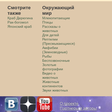
Смотрите
Окружающий
также
мир
Краб Дерюгина
Млекопитающие
Рак-богомол
Птицы
Японский краб
Рассказы о
животных
Для детей
Рептилии
(Пресмыкающиеся)
Амфибии
(Земноводные)
Рыбы
Беспозвоночные
Золотые
фотографии
Видео о
животных
Животные
континентов
Звуки животных
О проекте
Партнеры и авторы