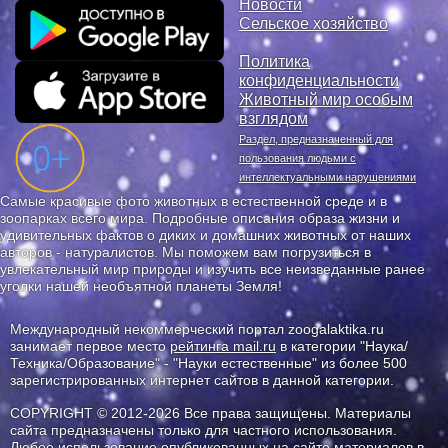
Новости
Сельское хозяйство
Политика
конфиденциальности
Животный мир особым
взглядом
Раздел, предназначенный для
пользования людьми с
интеллектуальными нарушениями
Самые красивые фото животных в естественной среде и в
зоопарках всего мира. Подробные описания образа жизни и
удивительных фактов о диких и домашних животных от наших
авторов - натуралистов. Мы поможем вам погрузиться в
увлекательный мир природы и изучить все неизведанные ранее
уголки нашей необъятной планеты Земля!
Международный некоммерческий портал zoogalaktika.ru
занимает первое место
рейтинга mail.ru
в категории "Наука/
Техника/Образование" - "Науки естественные" из более 500
зарегистрированных интернет сайтов в данной категории.
COPYRIGHT © 2012-2026 Все права защищены. Материалы
сайта предназначены только для частного использования.
Любое использование опубликованных на сайте материалов в