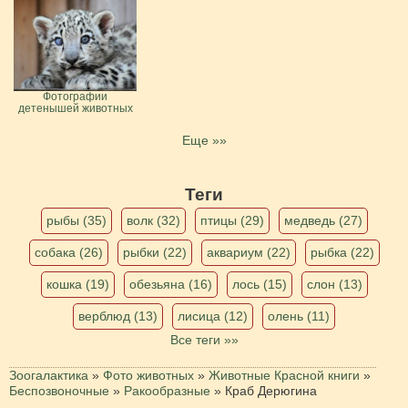
Фотографии
детенышей животных
Еще »»
Теги
рыбы (35)
волк (32)
птицы (29)
медведь (27)
собака (26)
рыбки (22)
аквариум (22)
рыбка (22)
кошка (19)
обезьяна (16)
лось (15)
слон (13)
верблюд (13)
лисица (12)
олень (11)
Все теги »»
Зоогалактика
»
Фото животных
»
Животные Красной книги
»
Беспозвоночные
»
Ракообразные
»
Краб Дерюгина